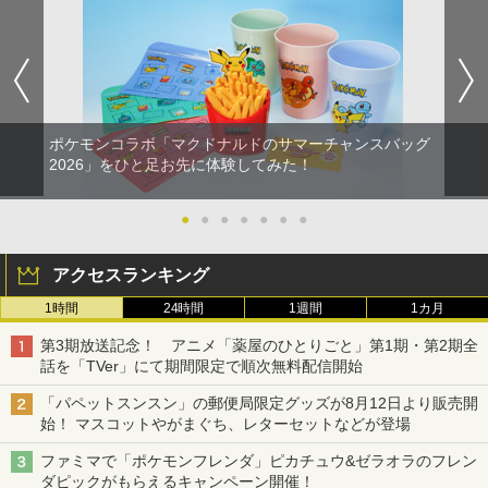
ポケモンコラボ「マクドナルドのサマーチャンスバッグ
2026」をひと足お先に体験してみた！
●
●
●
●
●
●
●
アクセスランキング
1時間
24時間
1週間
1カ月
第3期放送記念！ アニメ「薬屋のひとりごと」第1期・第2期全
話を「TVer」にて期間限定で順次無料配信開始
「パペットスンスン」の郵便局限定グッズが8月12日より販売開
始！ マスコットやがまぐち、レターセットなどが登場
ファミマで「ポケモンフレンダ」ピカチュウ&ゼラオラのフレン
ダピックがもらえるキャンペーン開催！