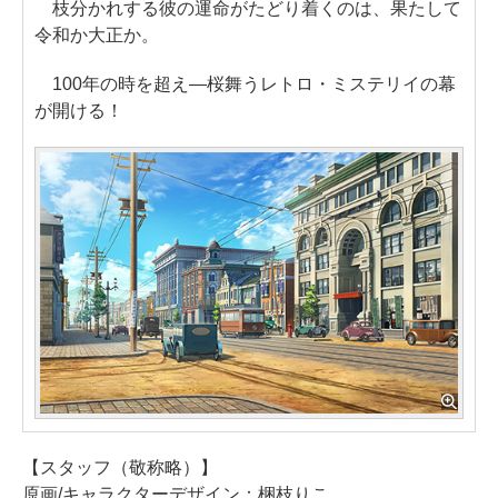
枝分かれする彼の運命がたどり着くのは、果たして
令和か大正か。
100年の時を超え―桜舞うレトロ・ミステリイの幕
が開ける！
【スタッフ（敬称略）】
原画/キャラクターデザイン：梱枝りこ