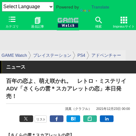
Powered by
Translate
カテゴリ
過去記事
検索
Impressサイト
GAME Watch
プレイステーション
PS4
アドベンチャー
ニュース
百年の恋よ、萌え咲かれ。 レトロ・ミステリイ
ADV「さくらの雲＊スカアレットの恋」本日発
売！
清真（クラフル）
2021年12月23日 00:00
リスト
【さくらの雲＊スカアレットの恋】