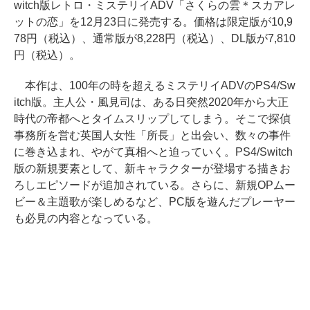
witch版レトロ・ミステリイADV「さくらの雲＊スカアレ
ットの恋」を12月23日に発売する。価格は限定版が10,9
78円（税込）、通常版が8,228円（税込）、DL版が7,810
円（税込）。
本作は、100年の時を超えるミステリイADVのPS4/Sw
itch版。主人公・風見司は、ある日突然2020年から大正
時代の帝都へとタイムスリップしてしまう。そこで探偵
事務所を営む英国人女性「所長」と出会い、数々の事件
に巻き込まれ、やがて真相へと迫っていく。PS4/Switch
版の新規要素として、新キャラクターが登場する描きお
ろしエピソードが追加されている。さらに、新規OPムー
ビー＆主題歌が楽しめるなど、PC版を遊んだプレーヤー
も必見の内容となっている。