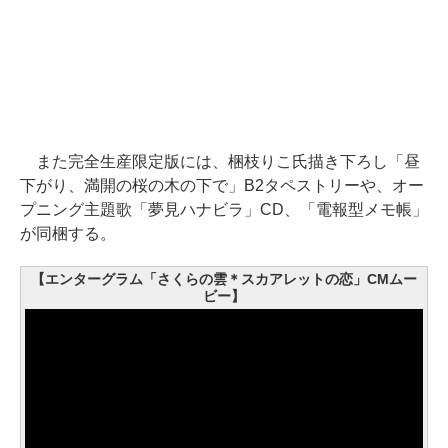
また完全生産限定版には、梱枝りこ氏描き下ろし「昼
下がり、満開の桜の木の下で」B2タペストリーや、オー
プニング主題歌「夢見ハナビラ」CD、「電報型メモ帳」
が同梱する。
【エンターグラム「さくらの雲＊スカアレットの恋」CMムー
ビー】