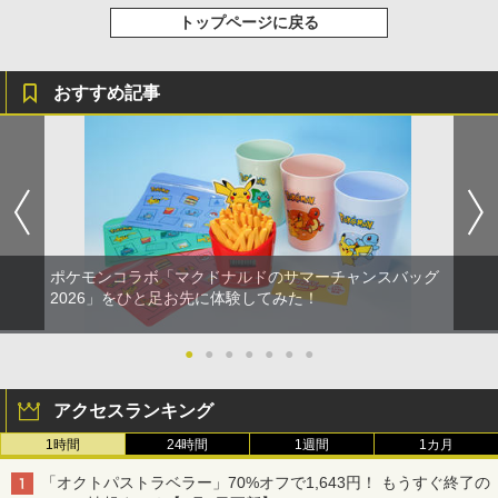
トップページに戻る
おすすめ記事
ポケモンコラボ「マクドナルドのサマーチャンスバッグ
2026」をひと足お先に体験してみた！
●
●
●
●
●
●
●
アクセスランキング
1時間
24時間
1週間
1カ月
「オクトパストラベラー」70%オフで1,643円！ もうすぐ終了の