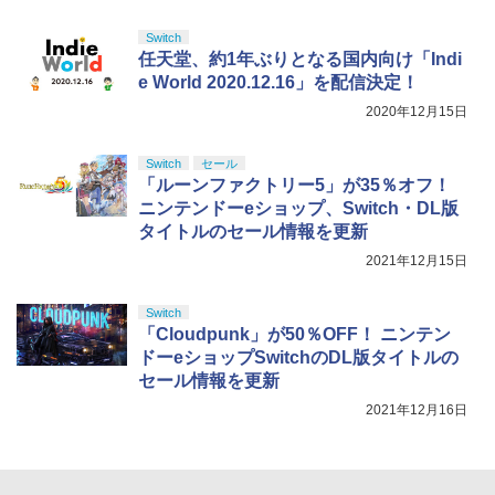
￥10,737
￥14,141
【Amazon.co.jp限定】劇場版モノノ怪
5
Switch
【特典】SILENT HILL: Townfall(【早期
5
第三章 蛇神 (オリジナル特典:オリジナル
任天堂、約1年ぶりとなる国内向け「Indi
購入封入特典】DLCチラシ)
巾着＋メーカー特典:【坤と離】二振りの
e World 2020.12.16」を配信決定！
剣、十翼より来たる！スタジオ描き下ろ
￥6,507
しイラストボード付) [DVD]
2020年12月15日
￥8,800
Switch
セール
「ルーンファクトリー5」が35％オフ！
ニンテンドーeショップ、Switch・DL版
タイトルのセール情報を更新
2021年12月15日
Switch
「Cloudpunk」が50％OFF！ ニンテン
ドーeショップSwitchのDL版タイトルの
セール情報を更新
2021年12月16日