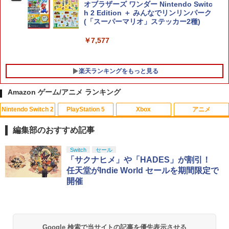
オブラザーズ ワンダー Nintendo Switc
h 2 Edition ＋ みんなでリンリンパーク
(「スーパーマリオ」ステッカー2種)
￥7,577
楽天ランキングをもっと見る
Amazon ゲーム/アニメ ランキング
Nintendo Switch 2
PlayStation 5
Xbox
アニメ
PRO FREAK V2 Cheeky (通常版) モデ
アニプレックス ブルーレイディスク
1
1
ル プロフリーク PS5 PS4 NS proチーキ
劇場版「鬼滅の刃」無限列車編 通常版
編集部のおすすめ記事
ー 凹型 FPS 無段階高さ調節 profreek バ
ージョン2 PS4 PS5 nintendo switch プ
￥4,400
スプラトゥーン レイダース|オンライン
PlayStation 5 デジタル・エディション
【純正品】Xbox ワイヤレス コントロー
劇場版「鬼滅の刃」無限城編 第一章 猗
Switch
セール
ロコン対応【定形外郵便のみ送料無料】
1
1
1
1
コード版
日本語専用 Console Language: Japan
ラー + USB-C® ケーブル
窩座再来 通常版 [Blu-ray]
「サクナヒメ」や「HADES」が割引！
Playstation 5特許取得済み日本製しまリ
ese only (CFI-2200B01)
ス堂
任天堂がIndie World セールを期間限定で
￥5,832
￥8,300
￥3,982
開催
￥55,000
￥1,999
【送料無料】劇場版「鬼滅の刃」無限城
2
編 第一章 猗窩座再来(通常版)【Blu-ra
y】/アニメーション[Blu-ray]【返品種別
A】
【純正品】Xbox ワイヤレス コントロー
2
スプラトゥーン レイダース -Switch2
劇場版「鬼滅の刃」無限城編 第一章 猗
Beast of Reincarnation -PS5 【特典】
ラー (ロボット ホワイト)
2
2
送料無料Battlefield™ 6（バトルフィー
2
2
Google 検索で当サイトの記事を優先表示させる