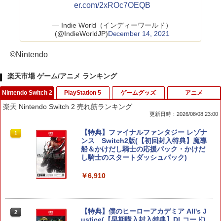
er.com/2xROc7OEQB
— Indie World（インディーワールド）
(@IndieWorldJP)
December 14, 2021
©Nintendo
楽天市場 ゲーム/アニメ ランキング
Nintendo Switch 2
PlayStation 5
ゲームグッズ
アニメ
楽天 Nintendo Switch 2 売れ筋ランキング
更新日時：2026/08/08 23:00
【特典】ファイナルファンタジー レゾナ
1
ンス Switch2版(【初回封入特典】魔導
船＆かけだし騎士の応援パック・かけだ
し騎士のスタートダッシュパック)
￥6,910
【特典】僕のヒーローアカデミア All's J
2
ustice(【早期購入封入特典】DLコード)