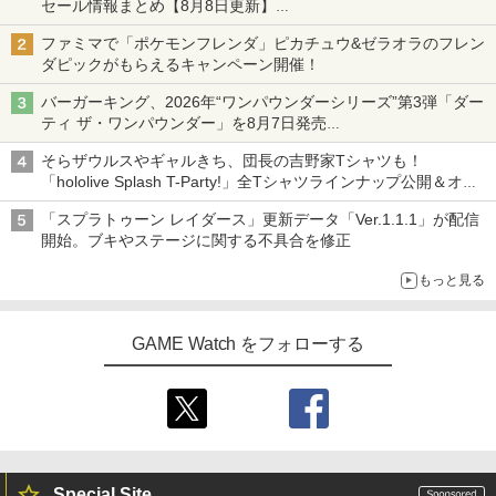
セール情報まとめ【8月8日更新】
ニンテンドーeショップでは「大神 絶景版」が67%オフで990円
ファミマで「ポケモンフレンダ」ピカチュウ&ゼラオラのフレン
ダピックがもらえるキャンペーン開催！
バーガーキング、2026年“ワンパウンダーシリーズ”第3弾「ダー
ティ ザ・ワンパウンダー」を8月7日発売
「特製ガーリックマヨソース」を使用した超大型チーズバーガー
そらザウルスやギャルきち、団長の吉野家Tシャツも！
「hololive Splash T-Party!」全Tシャツラインナップ公開＆オン
ライン販売開始
「スプラトゥーン レイダース」更新データ「Ver.1.1.1」が配信
開始。ブキやステージに関する不具合を修正
もっと見る
GAME Watch をフォローする
Special Site