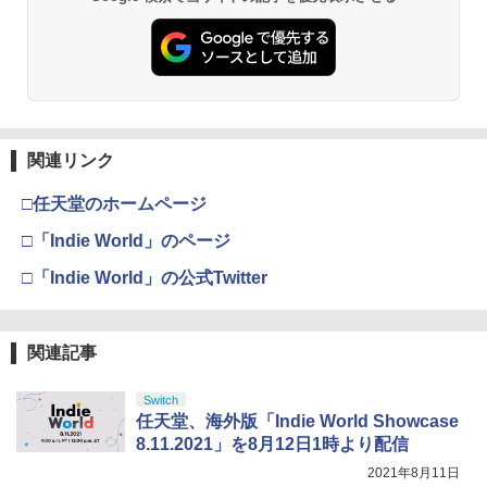
窩座再来 通常版 [DVD]
プロダクトコード 封入
ルド6） 【予約特典】DLC「トゥームス
￥4,400
￥6,446
トーンパック」 同梱 オリジナルBOX入
￥7,681
￥3,523
り ＆ 記念カード & LEDライト 同梱 - PS
￥7,286
5 B0FKN6ZL1H
天使のたまご 4Kリマスター【Blu-ray】
3
￥3,280
[ 押井守 ]
【純正品】Xbox ワイヤレス コントロー
3
ラー (カーボンブラック)
Nintendo Switch 2(日本語・国内専用)
【Amazon.co.jp限定】劇場版モノノ怪
【純正品】ディスクドライブ(CFI-ZDD1
3
3
3
￥4,648
第三章 蛇神 (Amazon.co.jp限定オリジ
J) PlayStation 5
関連リンク
￥8,020
ナル三方背収納ケース付きコレクション)
￥55,491
【ポイント5倍】PS5 Slim スタンド 新型
3
(オリジナル特典:オリジナル巾着＋メー
￥11,980
縦置き 冷却ファン スタンド 冷却パッド
□任天堂のホームページ
カー特典:【坤と離】二振りの剣、十翼よ
縦置き 垂直 充電器 USB 静音 リモコン
り来たる！スタジオ描き下ろしイラスト
収納 充電LEDランプ 充電指示ランプ付
□「Indie World」のページ
劇場版 カードキャプターさくら 封印さ
【純正品】Xbox 充電式バッテリー + US
4
4
ボード付) [Blu-ray]
滑り止め 冷却台 2台同時充電
れたカード【Blu-ray】 [ 丹下桜 ]
B-C ケーブル
□「Indie World」の公式Twitter
【純正品】DualSense ワイヤレスコン
ニンテンドープリペイド番号 9000円|オ
4
4
￥10,780
￥3,600
トローラー ミッドナイト ブラック(CFI-
￥4,884
ンラインコード版
￥2,618
ZCT2J01)
￥9,000
関連記事
￥10,737
劇場版「鬼滅の刃」無限城編 第一章 猗
4
【中古】龍が如く 極3 ／ 龍が如く3外伝
4
窩座再来 完全生産限定版 [Blu-ray]
Dark Tiesソフト:プレイステーション5
劇場版 カードキャプターさくら【Blu-ra
【国内正規品】Thrustmaster スラスト
5
5
Switch
ソフト／アクション・ゲーム
y】 [ 丹下桜 ]
マスター TH8S シフター - PC、PS4、P
ニンテンドープリペイド番号 5000円|オ
任天堂、海外版「Indie World Showcase
5
￥8,698
【純正品】DualSense ワイヤレスコン
S5、PS5 Pro、Xbox One、Xbox Serie
ンラインコード版
5
8.11.2021」を8月12日1時より配信
￥4,150
トローラー(CFI-ZCT2J)
s X|S 対応の高精度 H パターン シフター
￥4,884
2021年8月11日
￥5,000