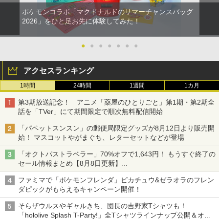
ポケモンコラボ「マクドナルドのサマーチャンスバッグ
2026」をひと足お先に体験してみた！
●
●
●
●
●
●
●
アクセスランキング
1時間
24時間
1週間
1カ月
第3期放送記念！ アニメ「薬屋のひとりごと」第1期・第2期全
話を「TVer」にて期間限定で順次無料配信開始
「パペットスンスン」の郵便局限定グッズが8月12日より販売開
始！ マスコットやがまぐち、レターセットなどが登場
「オクトパストラベラー」70%オフで1,643円！ もうすぐ終了の
セール情報まとめ【8月8日更新】
ニンテンドーeショップでは「大神 絶景版」が67%オフで990円
ファミマで「ポケモンフレンダ」ピカチュウ&ゼラオラのフレン
ダピックがもらえるキャンペーン開催！
そらザウルスやギャルきち、団長の吉野家Tシャツも！
「hololive Splash T-Party!」全Tシャツラインナップ公開＆オン