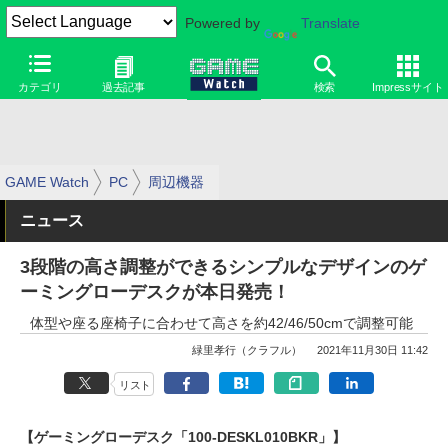
Powered by
Translate
カテゴリ
過去記事
検索
Impressサイト
GAME Watch
PC
周辺機器
ニュース
3段階の高さ調整ができるシンプルなデザインのゲ
ーミングローデスクが本日発売！
体型や座る座椅子に合わせて高さを約42/46/50cmで調整可能
緑里孝行（クラフル）
2021年11月30日 11:42
リスト
【ゲーミングローデスク「100-DESKL010BKR」】