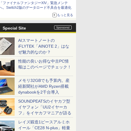
「ファイナルファンタジーXIV」緊急メンテ
アイスカップに入ったスライムやわたぼう、ベ
へ。Switch2版のデータロード不具合を最適化
ビーサタンなどがオリジナルアートで登場
もっと見る
Special Site
AIスマートノートの
iFLYTEK「AINOTE 2」はな
ぜ魅力的なのか？
性能の良いお得な中古PC情
報はこのページでチェック！
メモリ32GBでも予算内。産
経新聞社がAMD Ryzen搭載
dynabookを2千台導入
SOUNDPEATSのイヤカフ型
イヤフォン「UU2イヤーカ
フ」をイヤカフマニアが語る
レイズ鍛造1ピースアルミホ
イール「CE28 N-plus」軽量