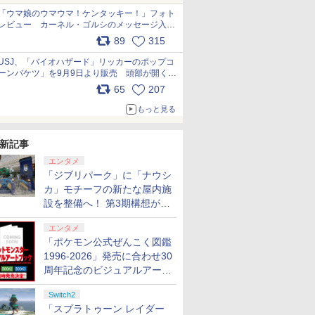
「ウマ娘のウマウマ！ケンタッキー！」フォト
レビュー カーネル・ゴルシのメッセージ入り
パッケージや描き下ろしトレカなどが登場
89
315
pic.x.com/PjnkR9vkXl
USJ、「バイオハザード」リッカーのポップコ
ーンバケツ」を9月9日より販売 頭部が開く仕
組み。味は恐怖を堪のう「味噌フレーバー」
65
207
pic.x.com/81MuXGahVM
もっと見る
新記事
エンタメ
「ジブリパーク」に「ナウシ
カ」モチーフの新たな屋内施
設を整備へ！ 第3期構想が公
開
エンタメ
「ポケモン公式ぜんこく図鑑
1996-2026」発売に合わせ30
周年記念のビジュアルアート
ブック3冊同時発売が決定
Switch2
「スプラトゥーン レイダー