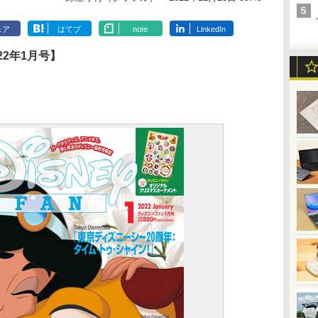
ェア
はてブ
note
LinkedIn
2年1月号】