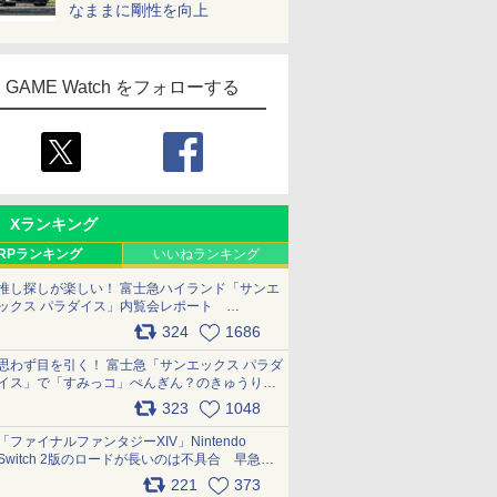
なままに剛性を向上
GAME Watch をフォローする
Xランキング
RPランキング
いいねランキング
推し探しが楽しい！ 富士急ハイランド「サンエ
ックス パラダイス」内覧会レポート
pic.x.com/p718c0QB0k
324
1686
思わず目を引く！ 富士急「サンエックス パラダ
イス」で「すみっコ」ぺんぎん？のきゅうりド
ッグを食べてみた イラストそのままのメニュ
323
1048
ー化に挑戦。これが意外にもおいしい
pic.x.com/Kgl04hZaeg
「ファイナルファンタジーXIV」Nintendo
Switch 2版のロードが長いのは不具合 早急に
アップデートできるよう対応中
221
373
pic.x.com/s9S3nRCAGa