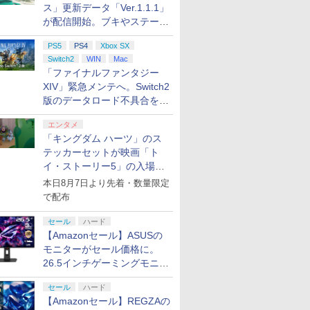
ス」更新データ「Ver.1.1.1」
が配信開始。ブキやステージ
に関する不具合を修正
PS5
PS4
Xbox SX
Switch2
WIN
Mac
「ファイナルファンタジー
XIV」緊急メンテへ。Switch2
版のデータロード不具合を最
適化
エンタメ
「キングダム ハーツ」のス
テッカーセットが映画「ト
イ・ストーリー5」の入場特
典として配布決定！
本日8月7日より先着・数量限定
で配布
セール
ハード
【Amazonセール】ASUSの
モニターがセール価格に。
26.5インチゲーミングモニタ
ー「ROG Strix OLED
セール
ハード
XG27ACDMS」限定モデルも
【Amazonセール】REGZAの
お買い得