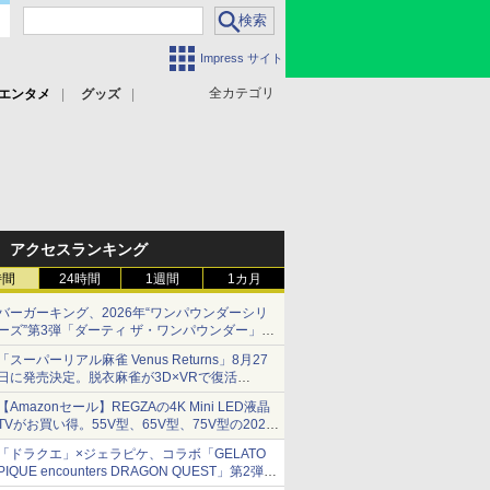
Impress サイト
全カテゴリ
エンタメ
グッズ
アクセスランキング
時間
24時間
1週間
1カ月
バーガーキング、2026年“ワンパウンダーシリ
ーズ”第3弾「ダーティ ザ・ワンパウンダー」を
8月7日発売
「スーパーリアル麻雀 Venus Returns」8月27
「特製ガーリックマヨソース」を使用した超大
日に発売決定。脱衣麻雀が3D×VRで復活
型チーズバーガー
発売から2週間は20%オフになるセールが実施
【Amazonセール】REGZAの4K Mini LED液晶
TVがお買い得。55V型、65V型、75V型の2026
年モデルがラインナップ
「ドラクエ」×ジェラピケ、コラボ「GELATO
PIQUE encounters DRAGON QUEST」第2弾が
本日発売