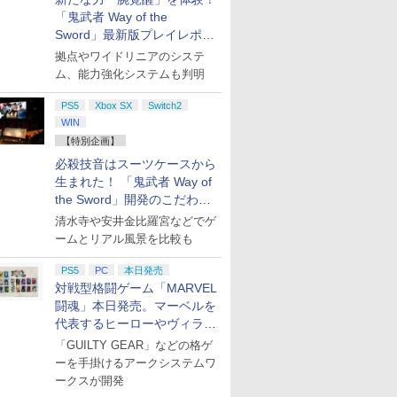
「鬼武者 Way of the
Sword」最新版プレイレポー
ト
拠点やワイドリニアのシステ
ム、能力強化システムも判明
PS5
Xbox SX
Switch2
WIN
【特別企画】
必殺技音はスーツケースから
生まれた！ 「鬼武者 Way of
the Sword」開発のこだわり
を目撃！
清水寺や安井金比羅宮などでゲ
ームとリアル風景を比較も
PS5
PC
本日発売
対戦型格闘ゲーム「MARVEL
闘魂」本日発売。マーベルを
代表するヒーローやヴィラン
たちが登場
「GUILTY GEAR」などの格ゲ
ーを手掛けるアークシステムワ
ークスが開発