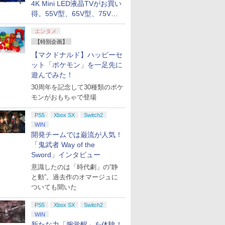
4K Mini LED液晶TVがお買い
得。55V型、65V型、75V型
の2026年モデルがラインナ
エンタメ
ップ
【特別企画】
【マクドナルド】ハッピーセ
ット「ポケモン」を一足先に
遊んでみた！
30周年を記念して30種類のポケ
モンがおもちゃで登場
PS5
Xbox SX
Switch2
WIN
開発チームでは巌流が人気！
「鬼武者 Way of the
Sword」インタビュー
意識したのは「時代劇」の“静
と動”。過去作のオマージュに
ついても聞いた
PS5
Xbox SX
Switch2
WIN
新たな力「腕覚醒」を体験！