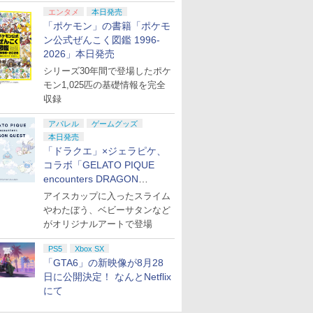
エンタメ
本日発売
「ポケモン」の書籍「ポケモ
ン公式ぜんこく図鑑 1996-
2026」本日発売
シリーズ30年間で登場したポケ
モン1,025匹の基礎情報を完全
収録
アパレル
ゲームグッズ
本日発売
「ドラクエ」×ジェラピケ、
コラボ「GELATO PIQUE
encounters DRAGON
QUEST」第2弾が本日発売
アイスカップに入ったスライム
やわたぼう、ベビーサタンなど
がオリジナルアートで登場
PS5
Xbox SX
「GTA6」の新映像が8月28
日に公開決定！ なんとNetflix
にて