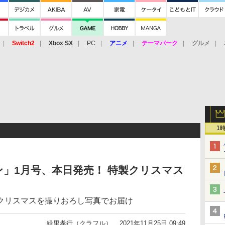
Switch2
Xbox SX
PC
アニメ
テーマパーク
グルメ
 Vita
3DS
アーケード
VR
1
」1月号、本日発売！ 特製クリスマス
クリスマスを撮りおろし写真でお届け
緑里孝行（クラフル）
2021年11月25日 09:49