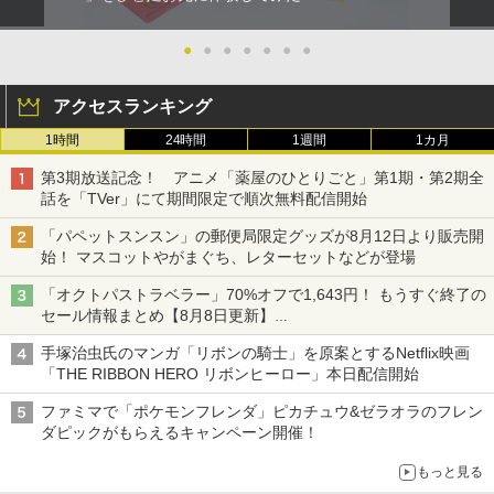
●
●
●
●
●
●
●
アクセスランキング
1時間
24時間
1週間
1カ月
第3期放送記念！ アニメ「薬屋のひとりごと」第1期・第2期全
話を「TVer」にて期間限定で順次無料配信開始
「パペットスンスン」の郵便局限定グッズが8月12日より販売開
始！ マスコットやがまぐち、レターセットなどが登場
「オクトパストラベラー」70%オフで1,643円！ もうすぐ終了の
セール情報まとめ【8月8日更新】
ニンテンドーeショップでは「大神 絶景版」が67%オフで990円
手塚治虫氏のマンガ「リボンの騎士」を原案とするNetflix映画
「THE RIBBON HERO リボンヒーロー」本日配信開始
ファミマで「ポケモンフレンダ」ピカチュウ&ゼラオラのフレン
ダピックがもらえるキャンペーン開催！
もっと見る