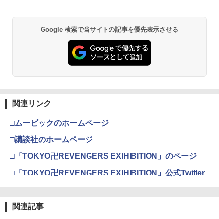
￥55,000
【中古】レイトン教授と悪魔の箱 フレン
U.C.ガンダムBlu-rayライブラリーズ 機
【新品】PS5ソフト デジモンストーリー
2
2
2
ドリー版
動戦士ガンダムF91【Blu-ray】 [ 辻谷耕
タイムストレンジャー【都城店】
史 ]
【純正品】Xbox ワイヤレス コントロー
￥1,119
2
Google 検索で当サイトの記事を優先表示させる
￥5,800
スプラトゥーン レイダース -Switch2
劇場版「鬼滅の刃」無限城編 第一章 猗
Beast of Reincarnation -PS5 【特典】
ラー (ロボット ホワイト)
2
2
￥3,452
2
窩座再来 通常版 [DVD]
プロダクトコード 封入
￥6,447
￥7,681
￥3,523
￥7,286
シリコンカバー PlayStation Portal リモ
3
コーエーテクモゲームス 真・三國無双2
うる星やつら2 ビューティフル・ドリー
ートプレーヤー専用 シリコン 保護 カバ
3
3
with 猛将伝 Remastered【PS5】 ELJM
マー【Blu-ray】 [ 平野文 ]
ー 滑り止め 落下防止 キズ防止 汚れ防止
30997 [ELJM30997]
【純正品】Xbox ワイヤレス コントロー
ほこり防止 プレイステーション ポータ
3
ラー (カーボンブラック)
ル アクセサリー ◇FAM-GP5-48-002
￥4,391
関連リンク
Nintendo Switch 2(日本語・国内専用)
【Amazon.co.jp限定】劇場版モノノ怪
【純正品】ディスクドライブ(CFI-ZDD1
3
3
3
￥6,340
第三章 蛇神 (Amazon.co.jp限定オリジ
J) PlayStation 5
￥8,020
￥2,280
ナル三方背収納ケース付きコレクション)
￥55,491
□ムービックのホームページ
(オリジナル特典:オリジナル巾着＋メー
￥11,849
カー特典:【坤と離】二振りの剣、十翼よ
□講談社のホームページ
劇場アニメ『ベルサイユのばら』 通常版
【特典】SILENT HILL: Townfall(【早期
4
4
り来たる！スタジオ描き下ろしイラスト
【Blu-ray】 [ 池田理代子 ]
購入封入特典】DLCチラシ)
【純正品】Xbox 充電式バッテリー + US
任天堂 【Switch】Joy-Con充電グリッ
4
ボード付) [Blu-ray]
4
□「TOKYO卍REVENGERS EXIHIBITION」のページ
B-C ケーブル
プ [HAC-A-ESSKA NSWジョイコンジュ
【純正品】DualSense ワイヤレスコン
￥4,469
ニンテンドープリペイド番号 9000円|オ
4
ウデングリップ]
￥6,507
4
￥10,780
□「TOKYO卍REVENGERS EXIHIBITION」公式Twitter
トローラー ミッドナイト ブラック(CFI-
ンラインコード版
￥2,618
ZCT2J01)
￥2,720
￥9,000
￥10,737
関連記事
劇場版「鬼滅の刃」無限城編 第一章 猗
4
【送料無料】[Joshinオリジナル特典付]
オリ特付【10/01発売日お届け☆予約】
5
5
窩座再来 完全生産限定版 [Blu-ray]
「超かぐや姫!」Blu-ray 通常版/アニメー