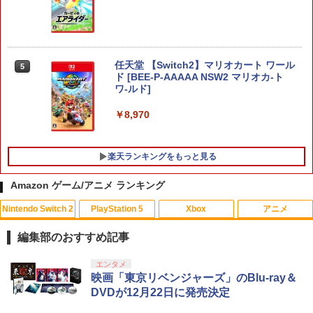
任天堂 【Switch2】マリオカート ワール
5
ド [BEE-P-AAAAA NSW2 マリオカ-ト
ワ-ルド]
￥8,970
楽天ランキングをもっと見る
Amazon ゲーム/アニメ ランキング
Nintendo Switch 2
PlayStation 5
Xbox
アニメ
カプコン 【PS5】レッド・デッド・リデ
【中古】ぽけかの〜宝条院静香〜
【中古】 メアリと魔女の花 [レンタル落
1
1
1
ンプション [ELJM-30880 PS5 レッドデ
ち] [Blu-ray] [ブルーレイ]
編集部のおすすめ記事
ッドリデンプション]
￥455
￥1,056
スプラトゥーン レイダース|オンライン
PlayStation 5 デジタル・エディション
【純正品】Xbox ワイヤレス コントロー
劇場版「鬼滅の刃」無限城編 第一章 猗
エンタメ
1
1
1
1
￥5,790
コード版
日本語専用 Console Language: Japan
ラー + USB-C® ケーブル
窩座再来 通常版 [Blu-ray]
映画「東京リベンジャーズ」のBlu-ray＆
ese only (CFI-2200B01)
DVDが12月22日に発売決定
￥5,832
￥8,300
￥3,982