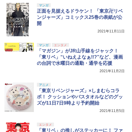
【新品】【PS5】真・三國無双2 with 猛
【国内正規品】Thrustmaster スラスト
5
【中古】新・光神話 パルテナの鏡
5
ション[Blu-ray]【返品種別A】
将伝 Remastered［PS5版］★浅草マッ
マスター TH8S シフター - PC、PS4、P
マンガ
ニンテンドープリペイド番号 5000円|オ
5
￥8,698
ハオリジナル特典アクリルコースター付
【純正品】DualSense ワイヤレスコン
S5、PS5 Pro、Xbox One、Xbox Serie
正面を見据えるドラケン！ 「東京卍リベ
ンラインコード版
5
￥2,746
★
トローラー(CFI-ZCT2J)
s X|S 対応の高精度 H パターン シフター
￥6,050
ンジャーズ」コミックス25巻の表紙が公
￥5,000
開
￥6,590
￥10,737
￥14,141
2021年11月11日
『映画 ラブライブ！蓮ノ空女学院スクー
5
ルアイドルクラブ Bloom Garden Part
y』Blu-ray（特装限定版）
マンガ
エンタメ
「マガジン」がJR山手線をジャック！
￥8,589
「東リベ」“いねえよなぁ!!?”など、漫画
の台詞で水曜日の通勤・通学を応援
2021年11月2日
アニメ
「東京リベンジャーズ」×しまむらコラ
ボ！ クッションやバスタオルなどのグッ
ズが11日7日9時より予約開始
2021年11月5日
エンタメ
「東リベ」の推しがステッカーに！ ファ