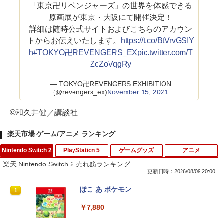
「東京卍リベンジャーズ」の世界を体感できる
原画展が東京・大阪にて開催決定！
詳細は随時公式サイトおよびこちらのアカウン
トからお伝えいたします。
https://t.co/BtVrvGSIY
h
#TOKYO卍REVENGERS_EX
pic.twitter.com/T
ZcZoVqgRy
— TOKYO卍REVENGERS EXHIBITION
(@revengers_ex)
November 15, 2021
©和久井健／講談社
楽天市場 ゲーム/アニメ ランキング
Nintendo Switch 2
PlayStation 5
ゲームグッズ
アニメ
楽天 Nintendo Switch 2 売れ筋ランキング
更新日時：2026/08/09 20:00
ぽこ あ ポケモン
1
￥7,880