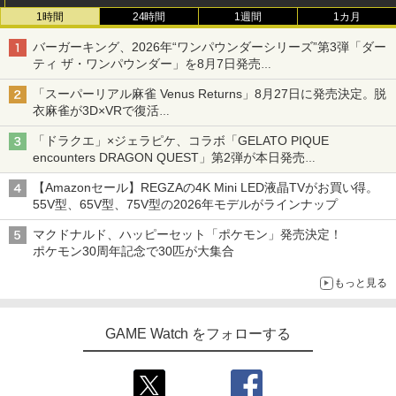
1時間
24時間
1週間
1カ月
バーガーキング、2026年“ワンパウンダーシリーズ”第3弾「ダー
ティ ザ・ワンパウンダー」を8月7日発売
「特製ガーリックマヨソース」を使用した超大型チーズバーガー
「スーパーリアル麻雀 Venus Returns」8月27日に発売決定。脱
衣麻雀が3D×VRで復活
発売から2週間は20%オフになるセールが実施
「ドラクエ」×ジェラピケ、コラボ「GELATO PIQUE
encounters DRAGON QUEST」第2弾が本日発売
アイスカップに入ったスライムやわたぼう、ベビーサタンなどが
【Amazonセール】REGZAの4K Mini LED液晶TVがお買い得。
オリジナルアートで登場
55V型、65V型、75V型の2026年モデルがラインナップ
マクドナルド、ハッピーセット「ポケモン」発売決定！
ポケモン30周年記念で30匹が大集合
もっと見る
GAME Watch をフォローする