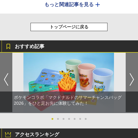
もっと関連記事を見る
トップページに戻る
おすすめ記事
ポケモンコラボ「マクドナルドのサマーチャンスバッグ
2026」をひと足お先に体験してみた！
●
●
●
●
●
●
●
アクセスランキング