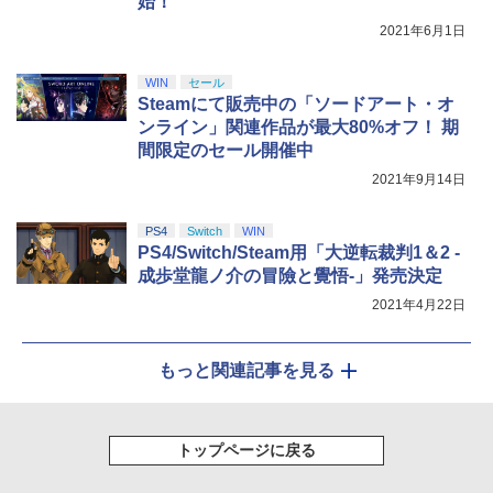
始！
￥7,828
2021年6月1日
WIN
セール
Steamにて販売中の「ソードアート・オ
ンライン」関連作品が最大80%オフ！ 期
間限定のセール開催中
2021年9月14日
PS4
Switch
WIN
PS4/Switch/Steam用「大逆転裁判1＆2 -
成歩堂龍ノ介の冒險と覺悟-」発売決定
2021年4月22日
もっと関連記事を見る
トップページに戻る