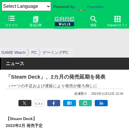
Powered by
Translate
カテゴリ
過去記事
検索
Impressサイト
GAME Watch
PC
ゲーミングPC
ニュース
「Steam Deck」、2カ月の発売延期を発表
パーツの不足および遅延により発売が後ろ倒しに
岩瀬賢斗
2021年11月11日 12:34
リスト
【Steam Deck】
2022年2月 発売予定