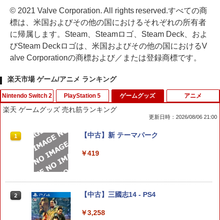
© 2021 Valve Corporation. All rights reserved.すべての商
標は、米国およびその他の国におけるそれぞれの所有者
に帰属します。Steam、Steamロゴ、Steam Deck、およ
びSteam Deckロゴは、米国およびその他の国におけるV
alve Corporationの商標および／または登録商標です。
楽天市場 ゲーム/アニメ ランキング
Nintendo Switch 2
PlayStation 5
ゲームグッズ
アニメ
楽天 ゲームグッズ 売れ筋ランキング
更新日時：2026/08/06 21:00
任天堂 【Switch2】ゼノブレイド ディフ
【中古】ワンス・アポン・ア・塊魂ソフ
【中古】新 テーマパーク
1
1
1
ィニティブ・エディション Nintendo S
ト:プレイステーション5ソフト／アクシ
witch 2 Edition [NXS-P-AUBQB NSW2
ョン・ゲーム
￥419
ゼノブレイド ディフィニティブ エディ
ション]
￥2,900
￥6,810
【中古】三國志14 - PS4
2
[メール便OK]【新品】【PS5】零 〜紅い
2
￥3,258
蝶〜 REMAKE [PS5版]