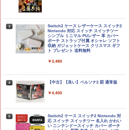
【特典】ファイナルファンタジー レゾナ
2
ンス Switch2版(【初回封入特典】魔導
￥3,320
船＆かけだし騎士の応援パック・かけだ
し騎士のスタートダッシュパック)
Switch2 ケース レザーケース スイッチ2
￥6,910
3
Nintendo 対応 スイッチ スイッチツー
【新品】PS5ソフト REANIMAL【広田
3
シンプル ミニマル PUレザー 革 カバー
店】
ポーチ ストラップ付属 オシャレ ソフト
収納 ガジェットケース クリスマス ギフ
ヨッシーとフカシギの図鑑
￥3,480
3
ト プレゼント 送料無料
￥7,021
￥3,480
【中古】PS5ソフト ゴッド・オブ・ウォ
4
ー ラグナロク [通常版] (18歳以上対象)
【中古】【良い】ペルソナ2 罰 通常版
4
【楽天ブックス限定特典】スプラトゥー
￥3,600
4
￥4,400
ン レイダース(メッシュトートバッグ
（アクリルチャーム付き）)
￥7,480
＼10%OFFクーポン／PS5 slim スタン
5
Switch2 ケース スイッチ2 Nintendo 対
5
ド PS5 縦置き 冷却 スタンド PS5コント
応 スイッチ スイッチツー 名入れ かわい
ローラー充電 2台同時充電 3段階冷却 PS
い ニンテンドースイッチ カバー ポーチ
5ディスク-デジタル兼用 冷却ファン 充