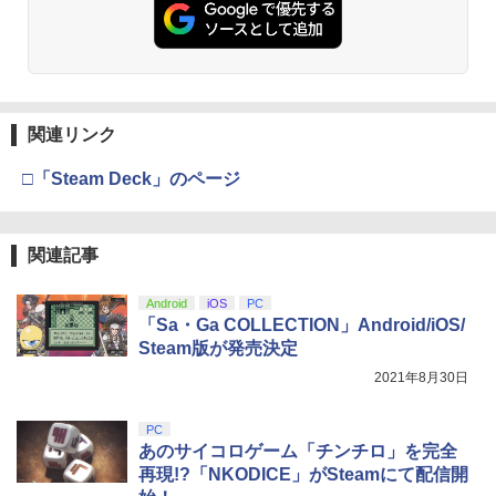
プロダクトコード 封入
ンラインコード]
￥6,455
￥3,523
￥7,286
￥5,000
【特典】FLY!/フライ!【Blu-ray】(抽選
3
で豪華賞品が当たる！) [ バンジャマン・
レネール ]
【純正品】Xbox ワイヤレス コントロー
3
関連リンク
Nintendo Switch 2(日本語・国内専用)
劇場版「鬼滅の刃」無限城編 第一章 猗
【純正品】ディスクドライブ(CFI-ZDD1
3
3
ラー (ロボット ホワイト)
3
￥1,320
窩座再来 完全生産限定版 [Blu-ray]
J) PlayStation 5
￥55,603
□「Steam Deck」のページ
￥7,681
￥8,698
￥11,849
【Blu-ray】【新品】 劇場版「鬼滅の
4
刃」無限列車編 完全生産限定版 Blu-ray
関連記事
鬼滅の刃 倉庫
【純正品】Xbox 充電式バッテリー + US
4
【純正品】DualSense ワイヤレスコン
B-C ケーブル
ニンテンドープリペイド番号 9000円|オ
4
4
『映画 ラブライブ！蓮ノ空女学院スクー
4
トローラー ミッドナイト ブラック(CFI-
ンラインコード版
￥3,680
Android
iOS
PC
ルアイドルクラブ Bloom Garden Part
ZCT2J01)
￥2,618
「Sa・Ga COLLECTION」Android/iOS/
y』Blu-ray（特装限定版）
￥9,000
Steam版が発売決定
￥10,737
￥8,589
2021年8月30日
上伊那ぼたん、酔へる姿は百合の花 2
5
（完全生産限定版）【Blu-ray】 [ 鈴代紗
【純正品】Xbox ワイヤレス コントロー
弓 ]
ニンテンドープリペイド番号 5000円|オ
5
5
PC
【純正品】DualSense ワイヤレスコン
ラー (カーボンブラック)
ンラインコード版
5
劇場版「鬼滅の刃」無限城編 第一章 猗
あのサイコロゲーム「チンチロ」を完全
5
トローラー(CFI-ZCT2J)
￥6,006
窩座再来 完全生産限定版 [DVD]
再現!?「NKODICE」がSteamにて配信開
￥8,020
￥5,000
￥10,737