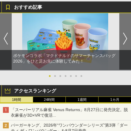
おすすめ記事
ポケモンコラボ「マクドナルドのサマーチャンスバッグ
2026」をひと足お先に体験してみた！
●
●
●
●
●
●
●
アクセスランキング
1時間
24時間
1週間
1カ月
「スーパーリアル麻雀 Venus Returns」8月27日に発売決定。脱
衣麻雀が3D×VRで復活
発売から2週間は20%オフになるセールが実施
バーガーキング、2026年“ワンパウンダーシリーズ”第3弾「ダー
ティ ザ・ワンパウンダー」を8月7日発売