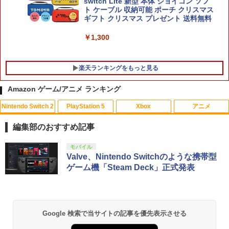
Nintendo Switch 2 ドンキーコング バ
switch Lite 新型 本体 ジョイコン ソフ
5
電指示ランプ付 RGBライト 収納 多機能
ナンザ スイッチ2 ゲームソフト 新品 ゲ
ト ケーブル 収納可能 ポーチ クリスマス
USBケーブル付
ーム パッケージ版
ギフト クリスマス プレゼント 送料無料
￥3,780
￥7,535
￥1,300
楽天ランキングをもっと見る
Amazon ゲーム/アニメ ランキング
Nintendo Switch 2
PlayStation 5
Xbox
アニメ
【中古】【Blu−ray】ヤマノススメ 新
1
特装版 / 山本裕介【監督】
編集部のおすすめ記事
￥980
スプラトゥーン レイダース|オンライン
PlayStation 5 デジタル・エディション
【純正品】Xbox ワイヤレス コントロー
劇場版「鬼滅の刃」無限城編 第一章 猗
モバイル
1
1
1
1
コード版
日本語専用 Console Language: Japan
ラー + USB-C® ケーブル
窩座再来 通常版 [Blu-ray]
Valve、Nintendo Switchのような携帯型
ese only (CFI-2200B01)
ゲーム機「Steam Deck」正式発表
￥5,832
￥8,300
￥3,964
￥55,000
【中古】【Blu−ray】ゾンビランドサ
2
ガ SAGA．1 特典CD付 / 境宗久【監
督】
Xbox プリペイドカード 5,000円 デジタ
2
Google 検索で当サイトの記事を優先表示させる
スプラトゥーン レイダース -Switch2
劇場版「鬼滅の刃」無限城編 第一章 猗
Beast of Reincarnation -PS5 【特典】
ルコード 【旧 Xbox ギフトカード】 [オ
2
2
￥1,090
2
窩座再来 通常版 [DVD]