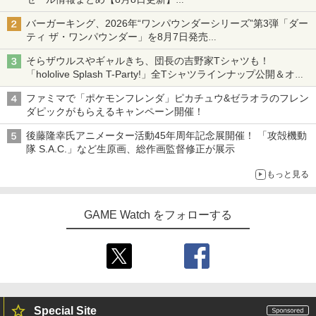
ニンテンドーeショップでは「大神 絶景版」が67%オフで990円
バーガーキング、2026年“ワンパウンダーシリーズ”第3弾「ダー
ティ ザ・ワンパウンダー」を8月7日発売
「特製ガーリックマヨソース」を使用した超大型チーズバーガー
そらザウルスやギャルきち、団長の吉野家Tシャツも！
「hololive Splash T-Party!」全Tシャツラインナップ公開＆オン
ライン販売開始
ファミマで「ポケモンフレンダ」ピカチュウ&ゼラオラのフレン
ダピックがもらえるキャンペーン開催！
後藤隆幸氏アニメーター活動45年周年記念展開催！ 「攻殻機動
隊 S.A.C.」など生原画、総作画監督修正が展示
もっと見る
GAME Watch をフォローする
Special Site