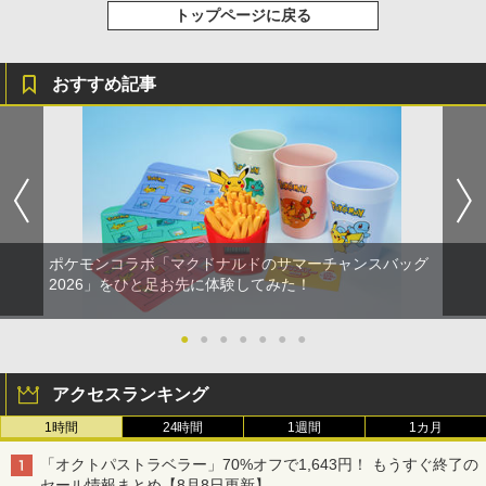
トップページに戻る
おすすめ記事
ポケモンコラボ「マクドナルドのサマーチャンスバッグ
2026」をひと足お先に体験してみた！
●
●
●
●
●
●
●
アクセスランキング
1時間
24時間
1週間
1カ月
「オクトパストラベラー」70%オフで1,643円！ もうすぐ終了の
セール情報まとめ【8月8日更新】