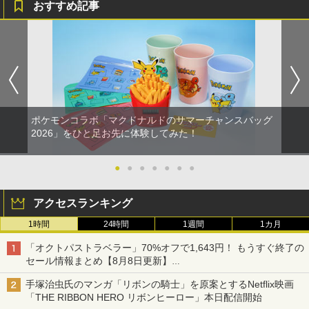
おすすめ記事
ポケモンコラボ「マクドナルドのサマーチャンスバッグ
2026」をひと足お先に体験してみた！
●
●
●
●
●
●
●
アクセスランキング
1時間
24時間
1週間
1カ月
「オクトパストラベラー」70%オフで1,643円！ もうすぐ終了の
セール情報まとめ【8月8日更新】
ニンテンドーeショップでは「大神 絶景版」が67%オフで990円
手塚治虫氏のマンガ「リボンの騎士」を原案とするNetflix映画
「THE RIBBON HERO リボンヒーロー」本日配信開始