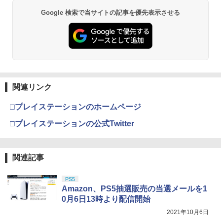
Xbox プリペイドカード 5,000円 デジタ
￥3,280
2
￥1,254
スプラトゥーン レイダース -Switch2
劇場版「鬼滅の刃」無限城編 第一章 猗
Beast of Reincarnation -PS5 【特典】
ルコード 【旧 Xbox ギフトカード】 [オ
2
2
SALE プロフリーク チーキー フリーク2
2
2
Google 検索で当サイトの記事を優先表示させる
窩座再来 通常版 [DVD]
プロダクトコード 封入
ンラインコード]
限定クリアカラー PRO FREAK Cheeky
￥6,455
モデル V2 PS5 PS4 NS pro凹型 FPS 無
￥3,523
段階高さ調節 profreek PS4 PS5 ninten
￥7,286
￥5,000
ペルソナ5 ザ・ロイヤル 主人公×ぶく
3
do switchプロコン対応【定形外郵便の
宮崎駿と青サギと… ～「君たちはどう生
3
ぶ ぬいぐるみマスコット 07.魅力 ラ
み送料無料】しまリス堂※箱壊れによる
きるか」への道～【Blu-ray】 [ (ドキュ
ンク1
返品交換はお受けできません
メンタリー) ]
【純正品】Xbox ワイヤレス コントロー
3
￥2,200
Nintendo Switch 2(日本語・国内専用)
劇場版「鬼滅の刃」無限城編 第一章 猗
￥2,490
【純正品】ディスクドライブ(CFI-ZDD1
3
3
ラー (ロボット ホワイト)
￥3,722
3
窩座再来 完全生産限定版 [Blu-ray]
J) PlayStation 5
関連リンク
￥55,603
￥7,681
￥8,698
￥11,849
□プレイステーションのホームページ
Switch2 ケース スイッチ2 Nintendo 対
4
がんばれゴエモン大集合！ PS5版
アニプレックス ブルーレイディスク
3
4
応 スイッチ スイッチツー 名入れ かわい
□プレイステーションの公式Twitter
劇場版「鬼滅の刃」無限列車編 通常版
い ニンテンドースイッチ カバー ポーチ
￥4,889
【純正品】Xbox 充電式バッテリー + US
switch Lite 新型 本体 ジョイコン ソフ
4
【純正品】DualSense ワイヤレスコン
B-C ケーブル
￥4,400
ニンテンドープリペイド番号 9000円|オ
4
ト ケーブル 収納可能 ポーチ クリスマス
4
『映画 ラブライブ！蓮ノ空女学院スクー
4
トローラー ミッドナイト ブラック(CFI-
ンラインコード版
ギフト クリスマス プレゼント 送料無料
ルアイドルクラブ Bloom Garden Part
ZCT2J01)
関連記事
￥2,618
y』Blu-ray（特装限定版）
￥9,000
￥1,300
￥10,737
PS5
￥8,589
【店内全品P10倍 8/4〜要エントリー】
羅小黒戦記2 ぼくらが望む未来(通常版)
4
5
Amazon、PS5抽選販売の当選メールを1
【中古】[PS5] Clair Obscur: Expeditio
【Blu-ray】 [ 花澤香菜 ]
0月6日13時より配信開始
n 33(クレール・オブスキュール:エクス
【純正品】Xbox ワイヤレス コントロー
ニンテンドープリペイド番号 5000円|オ
5
ゲーム機 本体 脳を鍛える大人の娯楽ゲ
5
5
ペディション 33) Kepler Interactive(20
【純正品】DualSense ワイヤレスコン
ラー (カーボンブラック)
￥4,976
2021年10月6日
ンラインコード版
5
ーム 4タイトル収録 HDMI 差すだけ ワイ
250424)
劇場版「鬼滅の刃」無限城編 第一章 猗
5
トローラー(CFI-ZCT2J)