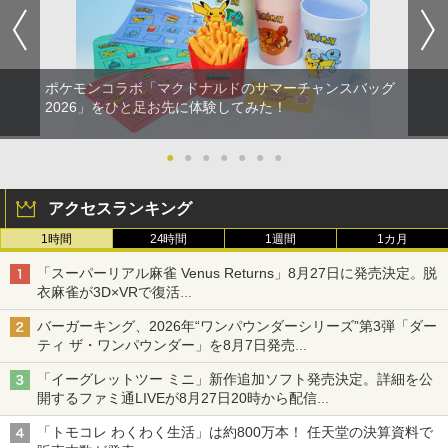
ポケモンコラボ「マクドナルドのサマーチャンスバッグ
2026」をひと足お先に体験してみた！
●
●
●
●
●
●
●
アクセスランキング
1時間
24時間
1週間
1カ月
「スーパーリアル麻雀 Venus Returns」8月27日に発売決定。脱
衣麻雀が3D×VRで復活
発売から2週間は20%オフになるセールが実施
バーガーキング、2026年“ワンパウンダーシリーズ”第3弾「ダー
ティ ザ・ワンパウンダー」を8月7日発売
「特製ガーリックマヨソース」を使用した超大型チーズバーガー
「イーグレットツー ミニ」新作追加ソフト発売決定。詳細を公
開するファミ通LIVEが8月27日20時から配信
シリーズ累計100タイトルへ
「トモコレ わくわく生活」は約800万本！ 任天堂の決算資料で