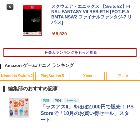
スクウェア・エニックス 【Switch2】FI
5
NAL FANTASY VII REBIRTH [POT-P-A
BMTA NSW2 ファイナルファンタジ-7 リ
バ-ス]
￥5,920
楽天ランキングをもっと見る
Amazon ゲーム/アニメ ランキング
Nintendo Switch 2
PlayStation 5
Xbox
アニメ
PS5 スティックカバー コントローラー
【中古】劇場版マクロスF~イツワリノウ
【中古】ファインディング・ドリー Mov
1
1
1
交換用 スティックキャップ PS4 コント
タヒメ~ Blu-ray Disc (PS3専用ソフト収
ieNEX [純正ブルーレイ＋純正ケース]
編集部のおすすめ記事
ローラー / PS5 コントローラー / PS5 コ
録) ハイブリッドパック
ントローラー Edge ハンドル 交換用 周
￥1,080
スプラトゥーン レイダース|オンライン
PlayStation 5 デジタル・エディション
【純正品】Xbox ワイヤレス コントロー
劇場版「鬼滅の刃」無限城編 第一章 猗
PS5
PS4
セール
辺機器 ホコリ防止 全面保護 快適なグリ
1
1
1
1
￥386
コード版
日本語専用 Console Language: Japan
ラー + USB-C® ケーブル
窩座再来 通常版 [Blu-ray]
「ラスアスII」をほぼ2,000円で販売！ PS
ップ 取付簡単 DualSense DualShock4
ese only (CFI-2200B01)
対応 ブラック 2個入
Storeで「10月のお買い得セール」スタ
￥5,832
￥8,300
￥3,964
ート
￥55,000
￥630
【中古】【未使用品】塔の上のラプンツ
NewスーパーマリオブラザーズWii ノコ
2
2
ェル [DVDのみ]
ノコエアホッケー