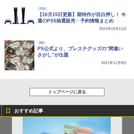
ヤレスコントローラー 付き 麻雀 将棋 脳
窩座再来 完全生産限定版 [DVD]
￥8,020
トレ ゲーム イーハトーヴォ物語 サラブ
￥5,000
￥5,580
PS5
￥10,737
レッドブリーダー3 KTFC-008B【メール
￥7,828
【10月15日更新】期待作が目白押し！ 今
便送料無料】
週のPS5抽選販売・予約情報まとめ
￥4,980
2021年10月11日
コナミデジタルエンタテインメント 【封
5
入特典付】【PS5】METAL GEAR SOLI
D: MASTER COLLECTION Vol.2 [ELJM
PS
-30900 PS5 メタルギアソリッド マスタ-
PS公式より、プレステグッズの“間違い
コレクション 2]
さがし”が出題
￥5,610
2021年11月9日
トップページに戻る
おすすめ記事