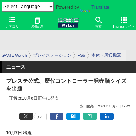
Powered by
Translate
カテゴリ
過去記事
検索
Impressサイト
GAME Watch
プレイステーション
PS5
本体・周辺機器
ニュース
プレステ公式、歴代コントローラー発売順クイズ
を出題
正解は10月8日正午に発表
安田俊亮
2021年10月7日 12:42
リスト
10月7日 出題