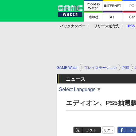
バックナンバー
リリース送付先
PS5
モバイル
eスポーツ
クラウド
PS
GAME Watch
プレイステーション
PS5
ニュース
Select Language
▼
エディオン、PS5抽選販
ポスト
リスト
シ