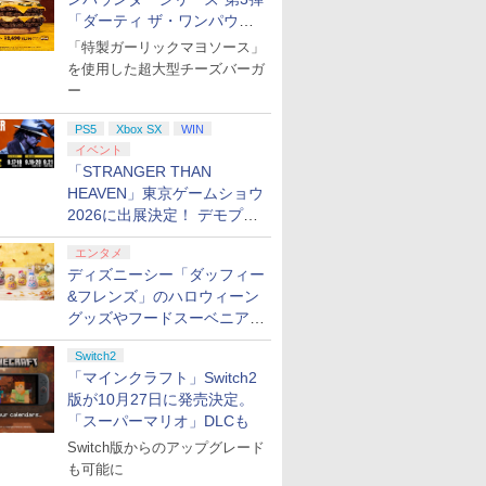
「ダーティ ザ・ワンパウン
ダー」を8月7日発売
「特製ガーリックマヨソース」
を使用した超大型チーズバーガ
ー
PS5
Xbox SX
WIN
イベント
「STRANGER THAN
HEAVEN」東京ゲームショウ
2026に出展決定！ デモプレ
イや体験型展示も
エンタメ
ディズニーシー「ダッフィー
&フレンズ」のハロウィーン
グッズやフードスーベニアが
8月25日より発売
Switch2
「マインクラフト」Switch2
版が10月27日に発売決定。
「スーパーマリオ」DLCも
Switch版からのアップグレード
も可能に