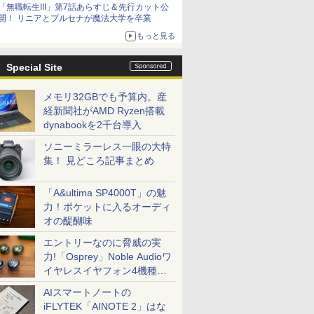
「無職転生III」第7話あらすじ＆先行カット公
シリーズ累計100タイトルへ
開！ リニアとプルセナが魔法大学を卒業
もっと見る
Special Site
メモリ32GBでも予算内。産
経新聞社がAMD Ryzen搭載
dynabookを2千台導入
ソニーミラーレス一眼の大特
集！ 見どころ記事まとめ
「A&ultima SP4000T」の魅
力！ポケットに入るオーディ
オの醍醐味
エントリーなのに脅威の実
力!「Osprey」Noble Audioワ
イヤレスイヤフォン4機種を
一気に聴く
AIスマートノートの
iFLYTEK「AINOTE 2」はな