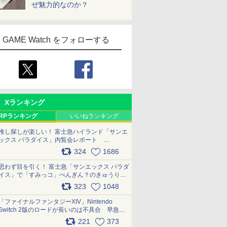
ぜ魅力的なのか？
GAME Watch をフォローする
Xランキング
RPランキング
いいねランキング
推し探しが楽しい！ 富士急ハイランド「サンエ
ックス パラダイス」内覧会レポート
pic.x.com/p718c0QB0k
324
1686
思わず目を引く！ 富士急「サンエックス パラダ
イス」で「すみっコ」ぺんぎん？のきゅうりド
ッグを食べてみた イラストそのままのメニュ
323
1048
ー化に挑戦。これが意外にもおいしい
pic.x.com/Kgl04hZaeg
「ファイナルファンタジーXIV」Nintendo
Switch 2版のロードが長いのは不具合 早急に
アップデートできるよう対応中
221
373
pic.x.com/s9S3nRCAGa