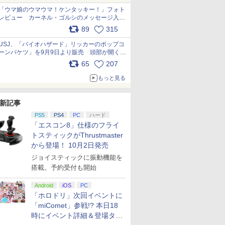
「ウマ娘のウマウマ！ケンタッキー！」フォト
レビュー カーネル・ゴルシのメッセージ入り
パッケージや描き下ろしトレカなどが登場
89
315
pic.x.com/PjnkR9vkXl
USJ、「バイオハザード」リッカーのポップコ
ーンバケツ」を9月9日より販売 頭部が開く仕
組み。味は恐怖を堪のう「味噌フレーバー」
65
207
pic.x.com/81MuXGahVM
もっと見る
新記事
PS5
PS4
PC
ハード
「エスコン8」仕様のフライ
トスティックがThrustmaster
から登場！ 10月2日発売
ジョイスティックに振動機能を
搭載。予約受付も開始
Android
iOS
PC
「ホロドリ」次回イベントに
「miComet」参戦!? 本日18
時にイベント詳細＆登場タレ