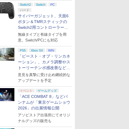
ント公開
Switch2
Switch
PC
ハード
サイバーガジェット、天面6
ボタン＆TMRスティックの
Switch2用コントローラーを9
月下旬発売！
無線タイプと有線タイプを用
意。Switch/PCにも対応
PS5
Xbox SX
WIN
「ビースト・オブ・リンカネ
ーション」、カメラ調整やス
トーリーテンポ感改善などの
アプデを1週間以内に実施
意見を真摯に受け止め継続的な
アップデートを予定
イベント
ゲームグッズ
「ACE COMBAT 8」などバ
ンナムが「東京ゲームショウ
2026」の出展情報公開
アソビストア出張所にてオリジ
ナルグッズの販売も