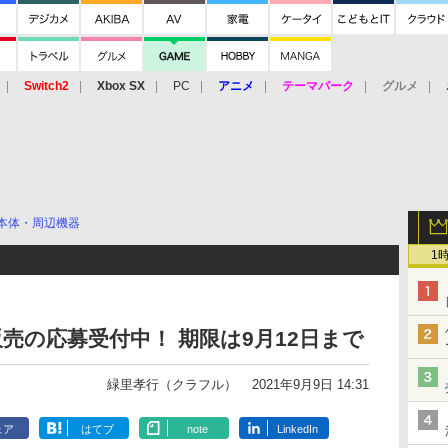
Switch2
Xbox SX
PC
アニメ
テーマパーク
グルメ
 Vita
3DS
アーケード
VR
本体・周辺機器
1
売の応募受付中！ 期限は9月12日まで
緑里孝行（クラフル）
2021年9月9日 14:31
ェア
はてブ
note
LinkedIn