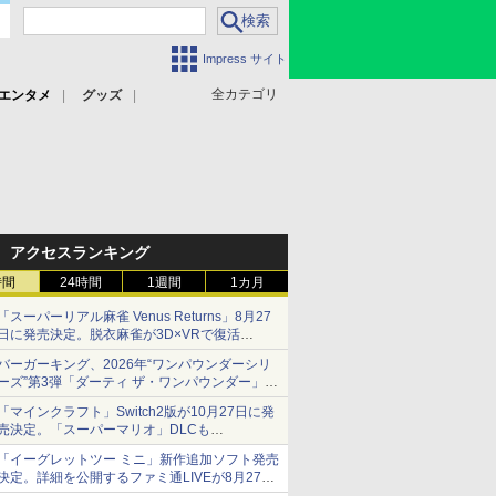
Impress サイト
全カテゴリ
エンタメ
グッズ
アクセスランキング
時間
24時間
1週間
1カ月
「スーパーリアル麻雀 Venus Returns」8月27
日に発売決定。脱衣麻雀が3D×VRで復活
発売から2週間は20%オフになるセールが実施
バーガーキング、2026年“ワンパウンダーシリ
ーズ”第3弾「ダーティ ザ・ワンパウンダー」を
8月7日発売
「マインクラフト」Switch2版が10月27日に発
「特製ガーリックマヨソース」を使用した超大
売決定。「スーパーマリオ」DLCも
型チーズバーガー
Switch版からのアップグレードも可能に
「イーグレットツー ミニ」新作追加ソフト発売
決定。詳細を公開するファミ通LIVEが8月27日
20時から配信