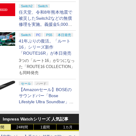
Switch2
Switch
任天堂、令和8年熊本地震で
被災したSwitch2などの無償
修理を実施。義援金5,000万
円の寄付も発表
Switch
PC
PS5
本日発売
41年ぶりの復活。「ルート
16」シリーズ新作
「ROUTE16R」が本日発売
3つの「ルート16」が1つになっ
た「ROUTE16 COLLECTION」
も同時発売
セール
ハード
【Amazonセール】BOSEの
サウンドバー「Bose
Lifestyle Ultra Soundbar」
や、サブウーファー「Bose
Lifestyle Ultra Subwoofer」
Impress Watchシリーズ 人気記事
などお買い得！
時間
24時間
1週間
1カ月