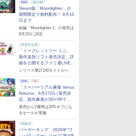
WIN
セール
Steam版「Moonlighter」が
期間限定で無料配布！ 8月10
日まで
続編「Moonlighter 2」の発売は
9月2日に決定
クラシック
「イーグレットツー ミニ」
新作追加ソフト発売決定。詳
細を公開するファミ通LIVEが
8月27日20時から配信
シリーズ累計100タイトルへ
WIN
VR
「スーパーリアル麻雀 Venus
Returns」8月27日に発売決
定。脱衣麻雀が3D×VRで復
活
発売から2週間は20%オフにな
るセールが実施
グルメ
バーガーキング、2026年“ワ
ンパウンダーシリーズ”第3弾