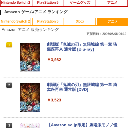
Nintendo Switch 2
PlayStation 5
ゲームグッズ
アニメ
Amazon ゲーム/アニメ ランキング
Nintendo Switch 2
PlayStation 5
Xbox
アニメ
スプラトゥーン レイダース [Nintendo S
FPS エイム アシストキャップ PS5 PS4
【中古】【未使用品】モアナと伝説の海
1
1
1
Amazon アニメ 販売ランキング
witch 2 専用] 任天堂[ラッピング不可]
コントローラ 対応 Playstation プレイス
2 [純正ブルーレイ＋純正ケース]
更新日時：2026/08/08 06:12
テーション 対戦 APEX cod フォトナ FP
Sフリーク カバー 可動域アップ ゲーム
￥6,550
￥2,980
スプラトゥーン レイダース|オンライン
PlayStation 5 デジタル・エディション
【純正品】Xbox ワイヤレス コントロー
劇場版「鬼滅の刃」無限城編 第一章 猗
パープル オレンジ シューティングゲー
1
1
1
1
コード版
日本語専用 Console Language: Japan
ラー + USB-C® ケーブル
窩座再来 通常版 [Blu-ray]
ム アクションゲーム プレステ プレステ5
ese only (CFI-2200B01)
プレステ4
￥5,832
￥8,300
￥3,982
￥55,000
￥680
【当店独自で＋P10倍★要エントリー】
【送料無料】劇場版「鬼滅の刃」無限城
2
2
【中古】[Switch2] ドンキーコング バナ
編 第一章 猗窩座再来(通常版)【Blu-ra
ンザ(Donkey Kong Bananza) 任天堂(2
y】/アニメーション[Blu-ray]【返品種別
0250717)
A】
【純正品】Xbox ワイヤレス コントロー
2
スプラトゥーン レイダース -Switch2
劇場版「鬼滅の刃」無限城編 第一章 猗
Beast of Reincarnation -PS5 【特典】
ラー (ロボット ホワイト)
2
2
PS5 SONY純正USBケーブル CtoC PS5
2
2
窩座再来 通常版 [DVD]
プロダクトコード 封入
後期型 単品
￥6,680
￥4,400
￥6,449
￥7,681
￥3,523
￥7,286
￥1,500
任天堂 【Switch2】スプラトゥーン レイ
おしり前マン～復活のおしり前帝国～ Bl
3
3
ダース [BEE-P-AADLA NSW2 スプラト
u-ray BOX【Blu-ray】 [ 谷口崇 ]
【純正品】Xbox ワイヤレス コントロー
3
ゥ-ン レイダ-ス]
ラー (カーボンブラック)
Nintendo Switch 2(日本語・国内専用)
【Amazon.co.jp限定】劇場版モノノ怪
【純正品】ディスクドライブ(CFI-ZDD1
3
3
【大容量】SILENT HILL f PS5対応 LIP1
3
￥6,864
3