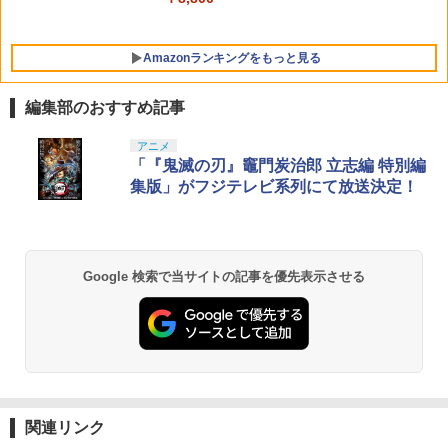
対応 PS5 周辺機器 PS5 Pro 新型PS5
￥2,580
Amazonランキングをもっと見る
編集部のおすすめ記事
アニメ
「『鬼滅の刃』竈門炭治郎 立志編 特別編
集版」がフジテレビ系列にて放送決定！
Google 検索で当サイトの記事を優先表示させる
関連リンク