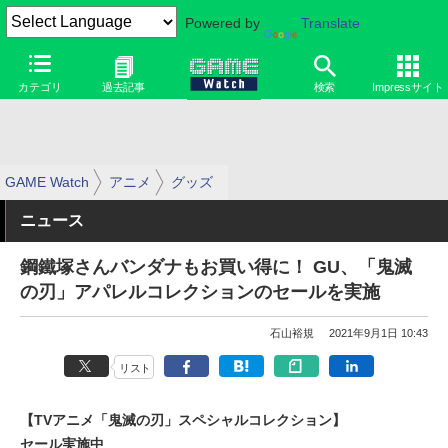
Powered by
Translate
カテゴリ
過去記事
検索
Impressサイト
GAME Watch
アニメ
グッズ
ニュース
鋼鐵塚さんバンダナもお買い得に！ GU、「鬼滅
の刃」アパレルコレクションのセールを実施
石山裕規
2021年9月1日 10:43
リスト
【TVアニメ「鬼滅の刃」スペシャルコレクション】
セール実施中