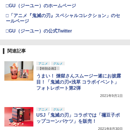
□GU（ジーユー）のホームページ
□「アニメ『鬼滅の刃』スペシャルコレクション」のセ
ールページ
□GU（ジーユー）の公式Twitter
関連記事
アニメ
グルメ
【特別企画】
うまい！ 煉獄さんスムージー遂にお披露
目！「鬼滅の刃×浅草 コラボイベント」
フォトレポート第2弾
2021年9月1日
アニメ
グルメ
USJ「鬼滅の刃」コラボでは「禰豆子ポ
ップコーンバケツ」を販売！
2021年8月30日