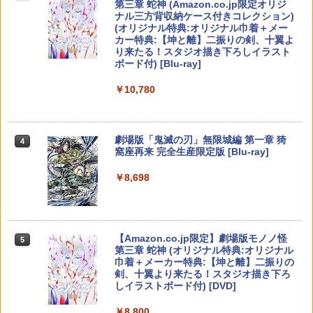
第三章 蛇神 (Amazon.co.jp限定オリジ
J) PlayStation 5
708 互換 バッテリー【PSE基準検品】ワ
￥6,700
￥8,020
ナル三方背収納ケース付きコレクション)
￥55,871
イヤレスコントローラー SONY対応 ロワ
(オリジナル特典:オリジナル巾着＋メー
ジャパン アストロボット Destiny 2
￥11,980
カー特典:【坤と離】二振りの剣、十翼よ
り来たる！スタジオ描き下ろしイラスト
￥1,780
新劇場版銀魂 -吉原大炎上ー (完全生産限
【ダイヤ・プラチナ会員様限定！エント
【純正品】Xbox 充電式バッテリー + US
4
4
4
ボード付) [Blu-ray]
定版)【Blu-ray】 [ 杉田智和 ]
リーでポイント10倍！】【メール便発
B-C ケーブル
【純正品】DualSense ワイヤレスコン
送】【新品】任天堂 Nintendo Switch 2
ニンテンドープリペイド番号 9000円|オ
4
4
￥10,780
トローラー ミッドナイト ブラック(CFI-
ゲームソフト スプラトゥーン レイダー
￥7,722
ンラインコード版
￥2,618
ZCT2J01)
ス
プロフリーク V2 凹凸型 NIRU 白黒 PRO
4
FREAK V2 NIRU監修モデル PS5 PS4 N
￥9,000
S pro凸型凹型 FPS 無段階高さ調節 prof
￥10,737
￥6,750
劇場版「鬼滅の刃」無限城編 第一章 猗
4
reek PS4 PS5 nintendo switchプロコ
窩座再来 完全生産限定版 [Blu-ray]
ン対応【定形外郵便のみ送料無料】しま
劇場版「鬼滅の刃」無限城編 第一章 猗
【国内正規品】Thrustmaster スラスト
5
5
リス堂※箱壊れによる返品交換はお受け
窩座再来(完全生産限定版)【Blu-ray】 [
マスター TH8S シフター - PC、PS4、P
ニンテンドープリペイド番号 5000円|オ
5
￥8,698
できません
吾峠呼世晴 ]
【純正品】DualSense ワイヤレスコン
S5、PS5 Pro、Xbox One、Xbox Serie
Nintendo Switch 2 ゼノブレイド ディ
ンラインコード版
5
5
トローラー(CFI-ZCT2J)
s X|S 対応の高精度 H パターン シフター
フィニティブ・エディション Nintendo
￥2,190
￥8,690
Switch 2 Edition[任天堂]【送料無料】
￥5,000
《発売済・在庫品》
￥10,737
￥14,141
【Amazon.co.jp限定】劇場版モノノ怪
5
￥6,820
第三章 蛇神 (オリジナル特典:オリジナル
【レビュー評価上昇中】 新型 PS5 Slim /
5
巾着＋メーカー特典:【坤と離】二振りの
PS5 Pro 冷却ファン PS5スリム用 冷却
剣、十翼より来たる！スタジオ描き下ろ
ファン 自動温度検出 3段階風速調整 LED
しイラストボード付) [DVD]
ライト USB付き 低騒音 急速冷却 放熱
プレステ5スリム用 ディスク/デジタル版
￥8,800