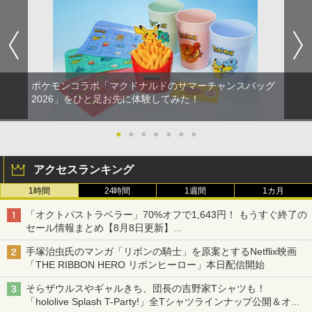
ポケモンコラボ「マクドナルドのサマーチャンスバッグ
2026」をひと足お先に体験してみた！
●
●
●
●
●
●
●
アクセスランキング
1時間
24時間
1週間
1カ月
「オクトパストラベラー」70%オフで1,643円！ もうすぐ終了の
セール情報まとめ【8月8日更新】
ニンテンドーeショップでは「大神 絶景版」が67%オフで990円
手塚治虫氏のマンガ「リボンの騎士」を原案とするNetflix映画
「THE RIBBON HERO リボンヒーロー」本日配信開始
そらザウルスやギャルきち、団長の吉野家Tシャツも！
「hololive Splash T-Party!」全Tシャツラインナップ公開＆オン