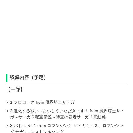
収録内容（予定）
【一部】
1 プロローグ from 魔界塔士サ・ガ
2 進化する戦い～おいしくいただきます！ from 魔界塔士サ・
ガ～サ・ガ２秘宝伝説～時空の覇者サ・ガ３完結編
3 バトル No.1 from ロマンシング サ・ガ１～３、ロマンシン
グ サガ -ミンストレルソング