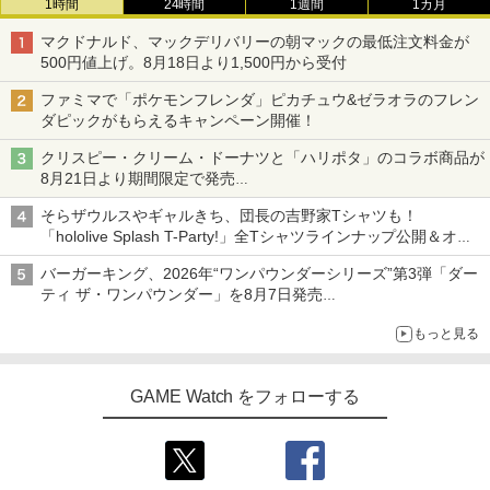
1時間
24時間
1週間
1カ月
マクドナルド、マックデリバリーの朝マックの最低注文料金が
500円値上げ。8月18日より1,500円から受付
ファミマで「ポケモンフレンダ」ピカチュウ&ゼラオラのフレン
ダピックがもらえるキャンペーン開催！
クリスピー・クリーム・ドーナツと「ハリポタ」のコラボ商品が
8月21日より期間限定で発売
組分け帽子ドーナツなど見た目も楽しい商品が登場
そらザウルスやギャルきち、団長の吉野家Tシャツも！
「hololive Splash T-Party!」全Tシャツラインナップ公開＆オン
ライン販売開始
バーガーキング、2026年“ワンパウンダーシリーズ”第3弾「ダー
ティ ザ・ワンパウンダー」を8月7日発売
「特製ガーリックマヨソース」を使用した超大型チーズバーガー
もっと見る
GAME Watch をフォローする