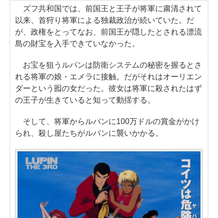
ズフ共和国では、前国王と王子が将軍に粛清されて
以来、首狩り将軍による独裁政治が続いていた。だ
が、政権をとってなお、前国王が隠したとされる漂流
島の財宝を入手できていなかった。
お宝を狙うルパンは防衛システムの秘密を握るとさ
れる将軍の娘・エメラに接触。だがそれはオーリエン
ダーという囮の女だった。彼女は将軍に殺されたはず
の王子が生きていると知って動揺する。
そして、将軍からルパンに100万ドルの賞金がかけ
られ、殺し屋たちがルパンに襲いかかる。