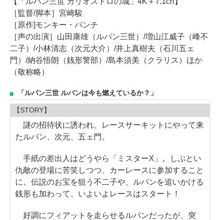
【「ルパン三世 カリオストロの城」4K＋7.1ch】
［監督/脚本］宮崎駿
［原作]モンキー・パンチ
［声の出演］山田康雄（ルパン三世）/増山江威子（峰不
二子）/小林清志（次元大介）/井上真樹夫（石川五ェ
門）/納谷悟朗（銭形警部）/島本須美（クラリス）ほか
（敬称略）
「ルパン三世 ルパンは今も燃えているか？」
【STORY】
謎の招待状に誘われ、レースサーキットにやって来
たルパン、次元、五ェ門。
手紙の差出人はどうやら「ミスターX」。しぶとい
仇敵の登場に苦笑しつつ、カーレースに参加すること
に。伝説のお宝を狙う不二子や、ルパンを追いかける
銭形も加わって、いよいよレースはスタート！
好調にフィアットを走らせるルパンだったが、突