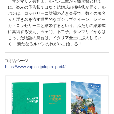
サンマリノ共和国。ルパン三世から銭形警部宛て
に、盗みの予告状ではなく結婚式の招待状が届く。ル
パンは、ロッセリーニ財閥の若き会長で、数々の著名
人と浮き名を流す世界的なゴシップクイーン、レベッ
カ・ロッセリーニと結婚するという。ふたりの結婚式
に集結する次元、五ェ門、不二子。サンマリノからは
じっまた物語の舞台は、イタリア全土に拡大してい
く！ 新たなるルパンの旅がいま始まる！
□商品ページ
https://www.vap.co.jp/lupin_part4/