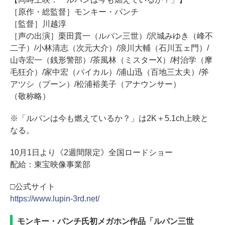
［原作・総監督］モンキー・パンチ
［監督］川越淳
［声の出演］栗田貫一（ルパン三世）/沢城みゆき（峰不
二子）/小林清志（次元大介）/浪川大輔（石川五ェ門）/
山寺宏一（銭形警部）/茶風林（ミスターX）/村治学（摩
毛狂介）/家中宏（パイカル）/浦山迅（百地三太夫）/斧
アツシ（プーン）/松浦裕美子（アナウンサー）
（敬称略）
※「ルパンは今も燃えているか？」は2K＋5.1ch上映と
なる。
10月1日より《2週間限定》全国ロードショー
配給：東宝映像事業部
□公式サイト
https://www.lupin-3rd.net/
モンキー・パンチ氏初メガホン作品「ルパン三世