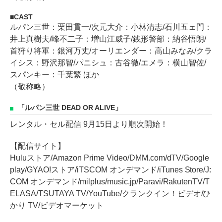
CAST
ルパン三世：栗田貫一/次元大介：小林清志/石川五ェ門：
井上真樹夫/峰不二子：増山江威子/銭形警部：納谷悟朗/
首狩り将軍：銀河万丈/オーリエンダー：高山みなみ/クラ
イシス：野沢那智/パニシュ：古谷徹/エメラ：横山智佐/
スパンキー：千葉繁 ほか
（敬称略）
「ルパン三世 DEAD OR ALIVE」
レンタル・セル配信 9月15日より順次開始！
【配信サイト】
Huluストア/Amazon Prime Video/DMM.com/dTV/Google
play/GYAO!ストア/iTSCOM オンデマンド/iTunes Store/J:
COM オンデマンド/milplus/music.jp/Paravi/RakutenTV/T
ELASA/TSUTAYA TV/YouTube/クランクイン！ビデオ/ひ
かり TV/ビデオマーケット