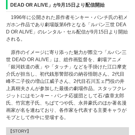
DEAD OR ALIVE」が9月15日より配信開始
1996年に公開された原作者モンキー・パンチ氏の初メ
ガホン作品であり劇場版第6作となる「ルパン三世 DEA
D OR ALIVE」のレンタル・セル配信が9月15日より開始
される。
原作のイメージに寄り添った魅力が際立つ「ルパン三
世 DEAD OR ALIVE」は、総作画監督を、劇場アニメ
「銀河鉄道の夜」や「タッチ」などを手掛けた江口摩吏
介氏が担当し、初代銭形警部役の納谷悟朗さん、2代目
峰不二子役の増山江威子さん、2代目石川五ェ門役の井
上真樹夫さんが参加した最後の劇場作品。スタッフクレ
ジットにはモンキー・パンチ応援団として石ﾉ森章太郎
氏、竹宮恵子氏、ちばてつや氏、永井豪氏のほか著名漫
画家が名を連ねており、各作家を代表する主要キャラが
モブとして作中に登場する。
【STORY】