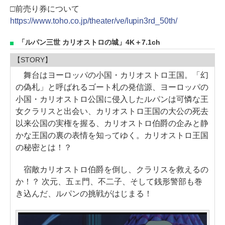
□前売り券について
https://www.toho.co.jp/theater/ve/lupin3rd_50th/
「ルパン三世 カリオストロの城」4K＋7.1ch
【STORY】
舞台はヨーロッパの小国・カリオストロ王国。「幻
の偽札」と呼ばれるゴート札の発信源、ヨーロッパの
小国・カリオストロ公国に侵入したルパンは可憐な王
女クラリスと出会い、カリオストロ王国の大公の死去
以来公国の実権を握る、カリオストロ伯爵の企みと静
かな王国の裏の表情を知ってゆく。カリオストロ王国
の秘密とは！？
宿敵カリオストロ伯爵を倒し、クラリスを救えるの
か！？ 次元、五ェ門、不二子、そして銭形警部も巻
き込んだ、ルパンの挑戦がはじまる！