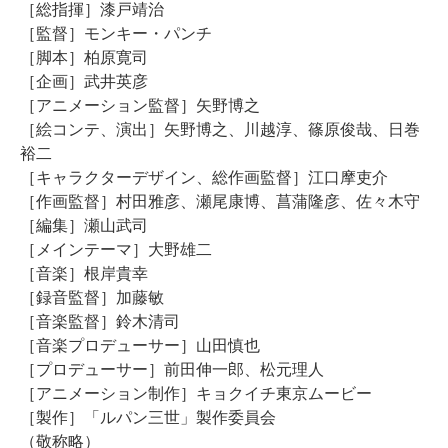
［総指揮］漆戸靖治
［監督］モンキー・パンチ
［脚本］柏原寛司
［企画］武井英彦
［アニメーション監督］矢野博之
［絵コンテ、演出］矢野博之、川越淳、篠原俊哉、日巻
裕二
［キャラクターデザイン、総作画監督］江口摩吏介
［作画監督］村田雅彦、瀬尾康博、菖蒲隆彦、佐々木守
［編集］瀬山武司
［メインテーマ］大野雄二
［音楽］根岸貴幸
［録音監督］加藤敏
［音楽監督］鈴木清司
［音楽プロデューサー］山田慎也
［プロデューサー］前田伸一郎、松元理人
［アニメーション制作］キョクイチ東京ムービー
［製作］「ルパン三世」製作委員会
（敬称略）