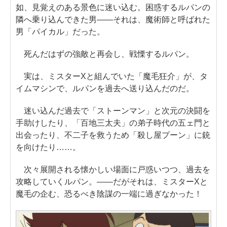
如、見覚えのある景色に迷い込む。困惑するルパンの
隣へ乗り込んできた男――それは、魔術師と呼ばれた
男「パイカル」だった。
死んだはずの強敵と再会し、戦慄するルパン。
実は、ミスターXと組んでいた「魔毛狂介」が、タ
イムマシンで、ルパンを過去へ送り込んだのだ。
迷い込んだ過去で「ストーンマン」と次元の決闘を
手助けしたり、「百地三太夫」の弟子時代の五ェ門と
出会ったり、不二子を救うため「殺し屋プーン」に銃
を向けたり……。
次々展開される懐かしい場面に戸惑いつつ、過去を
攻略していくルパン。――だがそれは、ミスターXと
魔毛の企む、恐るべき陰謀の一端に過ぎなかった！