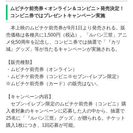
ムビチケ前売券＜オンライン＆コンビニ＞発売決定！
コンビニ券ではプレゼントキャンペーン実施
本上映のムビチケ前売券が9月1日より発売される。販
売価格は各種共に1,500円（税込）。「ルパン三世」アニ
メ化50周年を記念し、コンビニ券では抽選で「『カリ
城』グッズ」等が当たるキャンペーンが実施される。
【販売種類】
・ムビチケ前売券（オンライン）
・ムビチケ前売券（コンビニ※セブン-イレブン限定）
※ムビチケ前売券（カード）の販売はない。
【キャンペーン内容】
セブン-イレブン限定のムビチケ前売券（コンビニ）購
入者対象のキャンペーンに応募した人の中から、抽選で
25名に「『ルパン三世』グッズ」が贈られる。チケット
購入1枚につき、1回応募が可能。