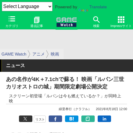
Powered by
Translate
カテゴリ
過去記事
検索
Impressサイト
GAME Watch
アニメ
映画
ニュース
あの名作が4K＋7.1chで蘇る！ 映画「ルパン三世
カリオストロの城」期間限定劇場公開決定
スクリーン初登場「ルパンは今も燃えているか？」が同時上
映
緑里孝行（クラフル）
2021年8月18日 12:00
リスト