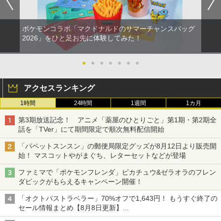
ポケモンコラボ「マクドナルドのサマーチャンスバッグ
2026」をひと足お先に体験してみた！
●
●
●
●
●
●
●
アクセスランキング
1時間
24時間
1週間
1カ月
第3期放送記念！ アニメ「薬屋のひとりごと」第1期・第2期全
話を「TVer」にて期間限定で順次無料配信開始
「パペットスンスン」の郵便局限定グッズが8月12日より販売開
始！ マスコットやがまぐち、レターセットなどが登場
ファミマで「ポケモンフレンダ」ピカチュウ&ゼラオラのフレン
ダピックがもらえるキャンペーン開催！
「オクトパストラベラー」70%オフで1,643円！ もうすぐ終了の
セール情報まとめ【8月8日更新】
ニンテンドーeショップでは「大神 絶景版」が67%オフで990円