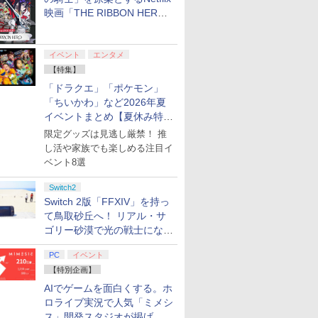
映画「THE RIBBON HERO
リボンヒーロー」本日配信開
始
イベント
エンタメ
【特集】
「ドラクエ」「ポケモン」
「ちいかわ」など2026年夏
イベントまとめ【夏休み特
集】
限定グッズは見逃し厳禁！ 推
し活や家族でも楽しめる注目イ
ベント8選
Switch2
Switch 2版「FFXIV」を持っ
て鳥取砂丘へ！ リアル・サ
ゴリー砂漠で光の戦士になっ
てみた
PC
イベント
【特別企画】
AIでゲームを面白くする。ホ
ロライブ実況で人気「ミメシ
ス」開発スタジオが掲げ