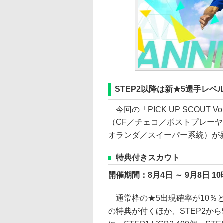
STEP2以降は新★5選手レ
今回の「PICK UP SCOUT
（CF／チェコ／ポストプレーヤ
オランダ／スイーパー系統）が
特典付きスカウト
開催期間：8月4日 ～ 9月8日 10
通常枠の★5出現確率が10％と
の特典が付くほか、STEP2か