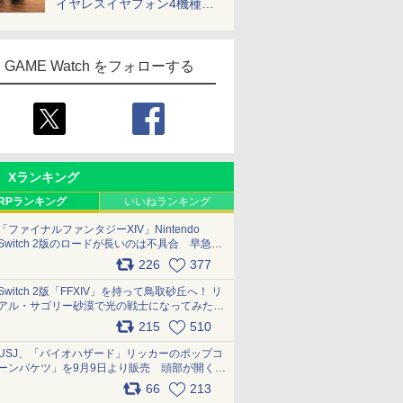
イヤレスイヤフォン4機種を
一気に聴く
GAME Watch をフォローする
Xランキング
RPランキング
いいねランキング
「ファイナルファンタジーXIV」Nintendo
Switch 2版のロードが長いのは不具合 早急に
アップデートできるよう対応中
226
377
pic.x.com/s9S3nRCAGa
Switch 2版「FFXIV」を持って鳥取砂丘へ！ リ
アル・サゴリー砂漠で光の戦士になってみた
pic.x.com/qyOfL2uv1n
215
510
USJ、「バイオハザード」リッカーのポップコ
ーンバケツ」を9月9日より販売 頭部が開く仕
組み。味は恐怖を堪のう「味噌フレーバー」
66
213
pic.x.com/81MuXGahVM