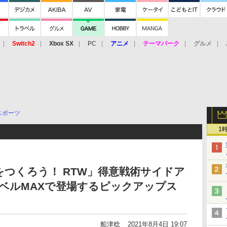
Switch2
Xbox SX
PC
アニメ
テーマパーク
グルメ
 Vita
3DS
アーケード
VR
スポーツ
1
つくろう！ RTW」得意戦術サイドア
ベルMAXで登場するピックアップス
船津稔
2021年8月4日 19:07