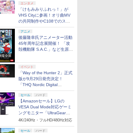
エンタメ
「けもみみりふれっ！」が
VHS Cityに参画！オリ曲MV
の共同制作やC108でのスペ
シャルコラボ広告を掲出
アニメ
後藤隆幸氏アニメーター活動
45年周年記念展開催！ 「攻
殻機動隊 S.A.C.」など生原
画、総作画監督修正が展示
イベント
「Way of the Hunter 2」正式
版が9月29日発売決定！
「THQ Nordic Digital
Showcase 2026」まとめ
セール
ハード
【Amazonセール】LGの
VESA Dual Mode対応ゲーミ
ングモニター「UltraGear
27G850A-B」がお買い得！
4K/240Hz・フルHD/480Hz対応
セール
ハード