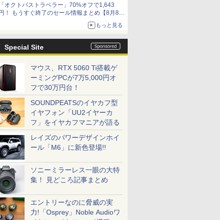
「オクトパストラベラー」70%オフで1,643
円！ もうすぐ終了のセール情報まとめ【8月8日
更新】
もっと見る
ニンテンドーeショップでは「大神 絶景版」が
67%オフで990円
Special Site
マウス、RTX 5060 Ti搭載ゲ
ーミングPCが7万5,000円オ
フで30万円台！
SOUNDPEATSのイヤカフ型
イヤフォン「UU2イヤーカ
フ」をイヤカフマニアが語る
レイズのパワーデザインホイ
ール「M6」に新色登場!!
ソニーミラーレス一眼の大特
集！ 見どころ記事まとめ
エントリーなのに脅威の実
力!「Osprey」Noble Audioワ