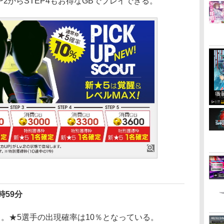
TEP2からSTEP4もお得なGBでプレイできる。
時59分
。★5選手の出現確率は10％となっている。