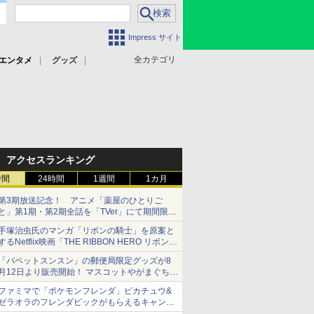
Impress サイト
全カテゴリ
エンタメ
グッズ
アクセスランキング
時間
24時間
1週間
1カ月
第3期放送記念！ アニメ「薬屋のひとりご
と」第1期・第2期全話を「TVer」にて期間限定
で順次無料配信開始
手塚治虫氏のマンガ「リボンの騎士」を原案と
するNetflix映画「THE RIBBON HERO リボンヒ
ーロー」本日配信開始
「パペットスンスン」の郵便局限定グッズが8
月12日より販売開始！ マスコットやがまぐち、
レターセットなどが登場
ファミマで「ポケモンフレンダ」ピカチュウ&
ゼラオラのフレンダピックがもらえるキャンペ
ーン開催！