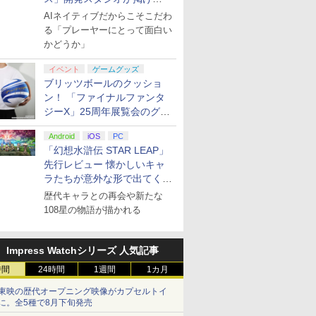
る“AI活用の信念”とは？【講
AIネイティブだからこそこだわ
演レポート】
る「プレーヤーにとって面白い
かどうか」
イベント
ゲームグッズ
ブリッツボールのクッショ
ン！ 「ファイナルファンタ
ジーX」25周年展覧会のグッ
ズ情報が公開
Android
iOS
PC
「幻想水滸伝 STAR LEAP」
先行レビュー 懐かしいキャ
ラたちが意外な形で出てくる
シリーズ完全新作！
歴代キャラとの再会や新たな
108星の物語が描かれる
Impress Watchシリーズ 人気記事
時間
24時間
1週間
1カ月
東映の歴代オープニング映像がカプセルトイ
に。全5種で8月下旬発売