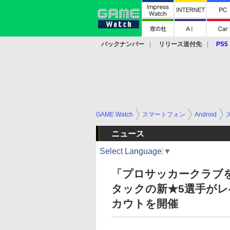
バックナンバー
リリース送付先
PS5
モバイル
eスポーツ
クラウド
PS
GAME Watch
スマートフォン
Android
ニュース
Select Language
▼
「プロサッカークラブを
タックの新★5選手がレ
カウトを開催