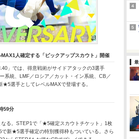
ベルMAX1人確定する「ピックアップスカウト」開催
最
 Vol.40」では、得意戦術がサイドアタックの3選手
ー系統、LMF／ロシア／カット・イン系統、CB／
新★5選手としてレベルMAXで登場する。
時59分
なる。STEP1で「★5確定スカウトチケット」1枚
ら5で新★5選手確定の特別獲得枠もついている。さら