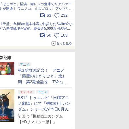
「ぽこポケ」横浜・赤レンガ倉庫でリアルゲー
トが開通！ ワニノコ、ミズゴロウ、アシマリ登
場シーンをレポート pic.x.com/LDgEByVl6D
63
232
任天堂、令和8年熊本地震で被災したSwitch2な
どの無償修理を実施。義援金5,000万円の寄付
も発表 pic.x.com/BAYsMfUfUC
50
109
もっと見る
新記事
アニメ
第3期放送記念！ アニメ
「薬屋のひとりごと」第1
期・第2期全話を「TVer」に
て期間限定で順次無料配信開
エンタメ
アニメ
始
BS12 トゥエルビ「日曜アニ
メ劇場」にて「機動戦士ガン
ダム」シリーズが本日8月9日
から8週連続で放送
初回は「機動戦士ガンダム
【HDリマスター版】」