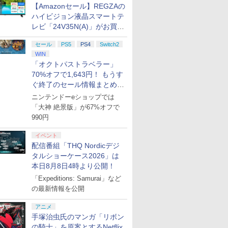
【Amazonセール】REGZAの
ハイビジョン液晶スマートテ
レビ「24V35N(A)」がお買い
得！
セール
PS5
PS4
Switch2
WIN
「オクトパストラベラー」
70%オフで1,643円！ もうす
ぐ終了のセール情報まとめ
【8月8日更新】
ニンテンドーeショップでは
「大神 絶景版」が67%オフで
990円
イベント
配信番組「THQ Nordicデジ
タルショーケース2026」は
本日8月8日4時より公開！
「Expeditions: Samurai」など
の最新情報を公開
アニメ
手塚治虫氏のマンガ「リボン
の騎士」を原案とするNetflix