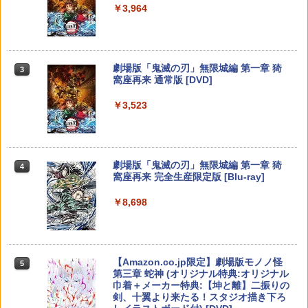
ィルム switch2 フィルム Switch2 ガラ
￥733
￥3,964
ay】 [ (ゲーム・ミュージック) ]
【純正品】Xbox ワイヤレス コントロー
スフィルム スイッチ2 フィルム ガイド
3
Nintendo Switch 2(日本語・国内専用)
【純正品】ディスクドライブ(CFI-ZDD1
3
ラー (ロボット ホワイト)
3
貼り付け キット カバー Switch 2 本体
J) PlayStation 5
アクセサリー Nintendo Switch2 ケース
ザ・ナイン・チャーネル -第九納骨室ー
￥6,864
3
￥55,871
可 透明 ブルーライト カット 99％ FIRM
￥7,681
【中古】那由多の軌跡:改【早期予約特
￥11,849
E
4
￥3,388
劇場版「鬼滅の刃」無限城編 第一章 猗
典】コンプリート・サウンドトラック(C
3
窩座再来 通常版 [DVD]
D2枚組)付
￥1,000
うたの☆プリンスさまっ♪ ALL STAR ST
4
AGE -Happy Celebration- Ver.B【Blu-r
【純正品】Xbox 充電式バッテリー + US
4
￥3,523
￥868
【純正品】DualSense ワイヤレスコン
ay】 [ (ゲーム・ミュージック) ]
B-C ケーブル
ニンテンドープリペイド番号 9000円|オ
4
4
トローラー ミッドナイト ブラック(CFI-
ンラインコード版
ZCT2J01)
【中古】 ファンタジーライフi グルグ
ゲーム機ケース ゲーム機収納ケース 収
￥6,864
￥2,618
4
4
ルの竜と時をぬすむ少女／PS5
納ケース スッキリ収納 ゲーム コントロ
￥9,000
【FC/NewFC/SFC/MD1/PCE用】コンパ
￥10,737
ーラー 収納 据え置き 壁掛け 放熱スリッ
5
劇場版「鬼滅の刃」無限城編 第一章 猗
4
クトACアダプタ＜ホワイト＞
ト コードスリット シンプル インテリア
￥3,872
窩座再来 完全生産限定版 [Blu-ray]
テレビ テレビゲーム Switch2(代引不可)
ルパン三世 カリオストロの城 【4K ULT
5
【送料無料】
￥1,640
【純正品】Xbox ワイヤレス コントロー
RA HD】 [ 山田康雄 ]
ニンテンドープリペイド番号 5000円|オ
5
5
￥8,698
【純正品】DualSense ワイヤレスコン
ラー (カーボンブラック)
ンラインコード版
5
￥4,999
トローラー(CFI-ZCT2J)
￥6,864
即納 PS5対応バッグ PS5対応リュック P
￥8,020
5
￥5,000
layStation5対応収納バック PS5対応収
￥10,737
納 Playstation5＆PS5 Digital Edition f
【Amazon.co.jp限定】劇場版モノノ怪
5
or DualsenseControllerと互換性があり
Star Fox (スターフォックス)
5
第三章 蛇神 (オリジナル特典:オリジナル
ます 保護ケース キャリーバッグ 大容量
巾着＋メーカー特典:【坤と離】二振りの
PS5 ケース 肩掛け 持ち運び 防塵 防水
￥5,327
剣、十翼より来たる！スタジオ描き下ろ
耐衝撃 (ホワイト)