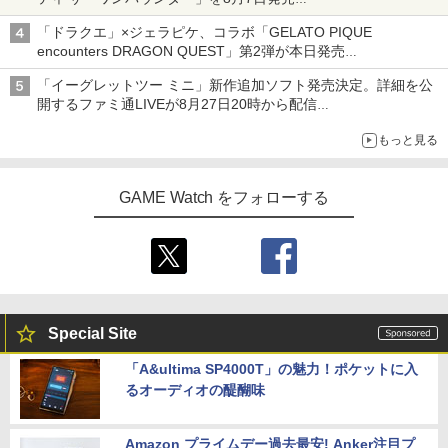
「特製ガーリックマヨソース」を使用した超大型チーズバーガー
「ドラクエ」×ジェラピケ、コラボ「GELATO PIQUE
encounters DRAGON QUEST」第2弾が本日発売
アイスカップに入ったスライムやわたぼう、ベビーサタンなどが
「イーグレットツー ミニ」新作追加ソフト発売決定。詳細を公
オリジナルアートで登場
開するファミ通LIVEが8月27日20時から配信
シリーズ累計100タイトルへ
もっと見る
GAME Watch をフォローする
Special Site
「A&ultima SP4000T」の魅力！ポケットに入
るオーディオの醍醐味
Amazon プライムデー過去最安! Anker注目プ