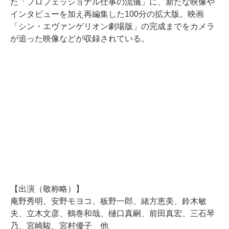
た「プロフェッショナル仕事の流儀」に、新たな映像や
インタビューを加え再編集した100分の拡大版。映画
「シン・エヴァンゲリオン劇場版」の完成までをカメラ
が追った映像などが収録されている。
【出演（敬称略）】
庵野秀明、安野モヨコ、板野一郎、緒方恵美、鈴木敏
夫、立木文彦、鶴巻和哉、樋口真嗣、前田真宏、三石琴
乃、宮崎駿、宮村優子 他