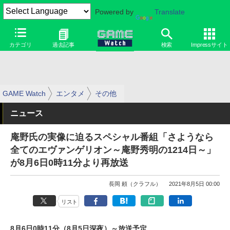
Powered by
Translate
カテゴリ
過去記事
検索
Impressサイト
GAME Watch
エンタメ
その他
ニュース
庵野氏の実像に迫るスペシャル番組「さようなら
全てのエヴァンゲリオン～庵野秀明の1214日～」
が8月6日0時11分より再放送
長岡 頼（クラフル）
2021年8月5日 00:00
リスト
8月6日0時11分（8月5日深夜）～放送予定