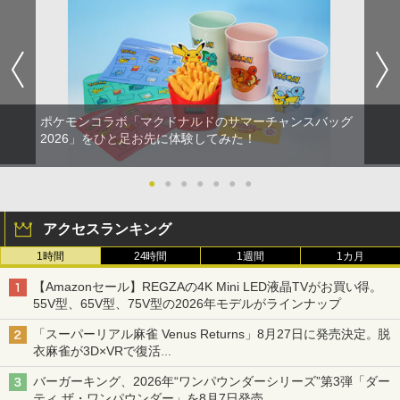
ポケモンコラボ「マクドナルドのサマーチャンスバッグ
2026」をひと足お先に体験してみた！
●
●
●
●
●
●
●
アクセスランキング
1時間
24時間
1週間
1カ月
【Amazonセール】REGZAの4K Mini LED液晶TVがお買い得。
55V型、65V型、75V型の2026年モデルがラインナップ
「スーパーリアル麻雀 Venus Returns」8月27日に発売決定。脱
衣麻雀が3D×VRで復活
発売から2週間は20%オフになるセールが実施
バーガーキング、2026年“ワンパウンダーシリーズ”第3弾「ダー
ティ ザ・ワンパウンダー」を8月7日発売