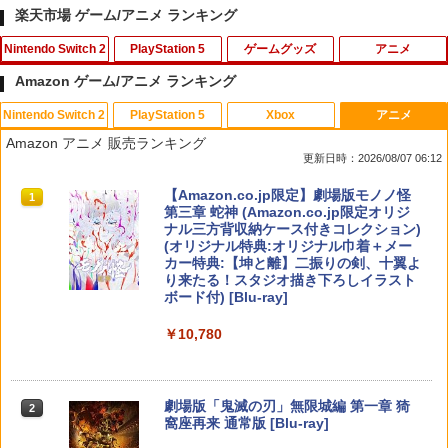
楽天市場 ゲーム/アニメ ランキング
Nintendo Switch 2
PlayStation 5
ゲームグッズ
アニメ
Amazon ゲーム/アニメ ランキング
Nintendo Switch 2
PlayStation 5
Xbox
アニメ
【特典】テイルズ オブ エターニア リマ
PS5用 ワイヤレスコントローラー 専用
【中古】ピクロスDS
【中古】【Blu－ray】やはり俺の青春ラ
1
1
1
1
Amazon アニメ 販売ランキング
スター Switch2版(【早期購入特典】超
スキンシール おしゃれなスキンシール
ブコメはまちがっている。続 第4巻
更新日時：2026/08/07 06:12
冒険お役立ちセット)
貼るだけでかんたんドレスアップ 気軽に
初回限定版 スリーブケース・小説付 /
￥350
着せ替えが楽しめるデザインステッカー
及川啓【監督】
スプラトゥーン レイダース|オンライン
PlayStation 5 デジタル・エディション
【純正品】Xbox ワイヤレス コントロー
【Amazon.co.jp限定】劇場版モノノ怪
1
1
1
1
￥3,722
コード版
日本語専用 Console Language: Japan
ラー + USB-C® ケーブル
第三章 蛇神 (Amazon.co.jp限定オリジ
￥1,000
￥1,090
ese only (CFI-2200B01)
ナル三方背収納ケース付きコレクション)
(オリジナル特典:オリジナル巾着＋メー
￥5,832
￥8,300
【中古】ヴァルキリーエリュシオン [初
カー特典:【坤と離】二振りの剣、十翼よ
2
￥55,000
【即納】eFootball Kick-Off! Switch2
2
回生産特典付き] -PS4
り来たる！スタジオ描き下ろしイラスト
ソフト（キーカード）【ポスト投函】※
【ポイント5倍】PS5 横置きスタンド PS
「撫物語」第一巻 / なでこドロー(上)(完
2
2
ボード付) [Blu-ray]
初回特典は付いていない場合がございま
5 slim スタンド PS5 Pro 水平 スタンド
全生産限定版)【Blu-ray】 [ 西尾維新 ]
￥680
Xbox プリペイドカード 5,000円 デジタ
す
PS5 コンソールホスト ディスプレイ ホ
2
￥10,780
スプラトゥーン レイダース -Switch2
Beast of Reincarnation -PS5 【特典】
ルコード 【旧 Xbox ギフトカード】 [オ
2
ルダー用水平ブラケット PS5デジタル デ
2
￥6,497
プロダクトコード 封入
ンラインコード]
ィスク 熱放散 保護 軽量で頑丈 省スペー
￥3,799
￥6,455
ス 放熱性 安定性 取付 外し 簡単 防塵 耐
熱 防水
￥7,286
￥5,000
【中古】ポチと! ヨッシー ウールワール
3
劇場版「鬼滅の刃」無限城編 第一章 猗
2
ド
窩座再来 通常版 [Blu-ray]
￥2,380
うたの☆プリンスさまっ♪ ALL STAR ST
Switch2 保護フィルム スイッチ2 保護フ
3
3
AGE -Happy Celebration- Ver.A【Blu-r