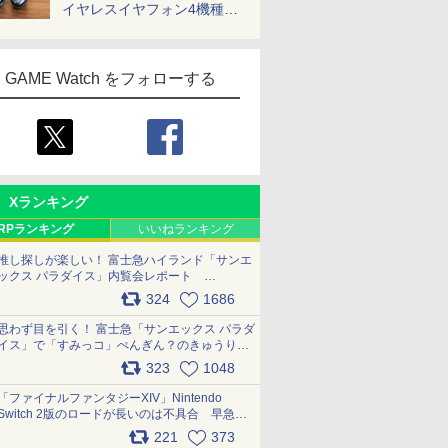
イヤレスイヤフォン4機種を
一気に聴く
GAME Watch をフォローする
Xランキング
RPランキング
いいねランキング
推し探しが楽しい！ 富士急ハイランド「サンエ
ックス パラダイス」内覧会レポート
pic.x.com/p718c0QB0k
324
1686
思わず目を引く！ 富士急「サンエックス パラダ
イス」で「すみっコ」ぺんぎん？のきゅうりド
ッグを食べてみた イラストそのままのメニュ
323
1048
ー化に挑戦。これが意外にもおいしい
pic.x.com/Kgl04hZaeg
「ファイナルファンタジーXIV」Nintendo
Switch 2版のロードが長いのは不具合 早急に
アップデートできるよう対応中
221
373
pic.x.com/s9S3nRCAGa