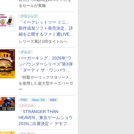
るセールが実施
クラシック
「イーグレットツー ミニ」
新作追加ソフト発売決定。詳
細を公開するファミ通LIVEが
8月27日20時から配信
シリーズ累計100タイトルへ
グルメ
バーガーキング、2026年“ワ
ンパウンダーシリーズ”第3弾
「ダーティ ザ・ワンパウン
ダー」を8月7日発売
「特製ガーリックマヨソース」
を使用した超大型チーズバーガ
ー
PS5
Xbox SX
WIN
イベント
「STRANGER THAN
HEAVEN」東京ゲームショウ
2026に出展決定！ デモプレ
イや体験型展示も