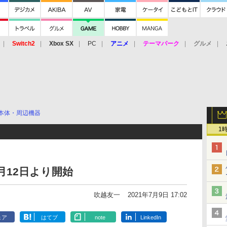
Switch2
Xbox SX
PC
アニメ
テーマパーク
グルメ
 Vita
3DS
アーケード
VR
本体・周辺機器
1
月12日より開始
吹越友一
2021年7月9日 17:02
ェア
はてブ
note
LinkedIn