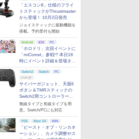
「エスコン8」仕様のフライ
トスティックがThrustmaster
から登場！ 10月2日発売
ジョイスティックに振動機能を
搭載。予約受付も開始
Android
iOS
PC
「ホロドリ」次回イベントに
「miComet」参戦!? 本日18
時にイベント詳細＆登場タレ
ント公開
Switch2
Switch
PC
ハード
サイバーガジェット、天面6
ボタン＆TMRスティックの
Switch2用コントローラーを9
月下旬発売！
無線タイプと有線タイプを用
意。Switch/PCにも対応
PS5
Xbox SX
WIN
「ビースト・オブ・リンカネ
ーション」、カメラ調整やス