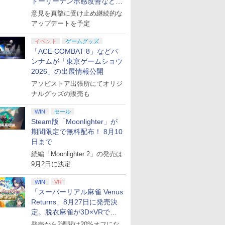
トーリーテンポ感改善などの
アプデを1週間以内に実施
意見を真摯に受け止め継続的な
アップデートを予定
イベント
ゲームグッズ
「ACE COMBAT 8」などバ
ンナムが「東京ゲームショウ
2026」の出展情報公開
アソビストア出張所にてオリジ
ナルグッズの販売も
WIN
セール
Steam版「Moonlighter」が
期間限定で無料配布！ 8月10
日まで
続編「Moonlighter 2」の発売は
9月2日に決定
WIN
VR
「スーパーリアル麻雀 Venus
Returns」8月27日に発売決
定。脱衣麻雀が3D×VRで復
活
発売から2週間は20%オフにな