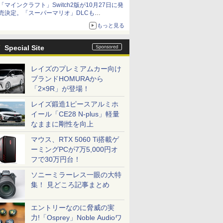
「マインクラフト」Switch2版が10月27日に発
売決定。「スーパーマリオ」DLCも
Switch版からのアップグレードも可能に
もっと見る
Special Site
レイズのプレミアムカー向け
ブランドHOMURAから
「2×9R」が登場！
レイズ鍛造1ピースアルミホ
イール「CE28 N-plus」軽量
なままに剛性を向上
マウス、RTX 5060 Ti搭載ゲ
ーミングPCが7万5,000円オ
フで30万円台！
ソニーミラーレス一眼の大特
集！ 見どころ記事まとめ
エントリーなのに脅威の実
力!「Osprey」Noble Audioワ