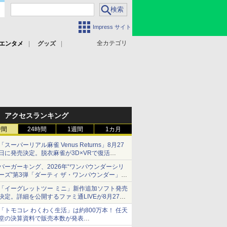
Impress サイト
全カテゴリ
エンタメ
グッズ
アクセスランキング
時間
24時間
1週間
1カ月
「スーパーリアル麻雀 Venus Returns」8月27
日に発売決定。脱衣麻雀が3D×VRで復活
発売から2週間は20%オフになるセールが実施
バーガーキング、2026年“ワンパウンダーシリ
ーズ”第3弾「ダーティ ザ・ワンパウンダー」を
8月7日発売
「イーグレットツー ミニ」新作追加ソフト発売
「特製ガーリックマヨソース」を使用した超大
決定。詳細を公開するファミ通LIVEが8月27日
型チーズバーガー
20時から配信
「トモコレ わくわく生活」は約800万本！ 任天
シリーズ累計100タイトルへ
堂の決算資料で販売本数が発表
「ぽこポケ」は127万本に