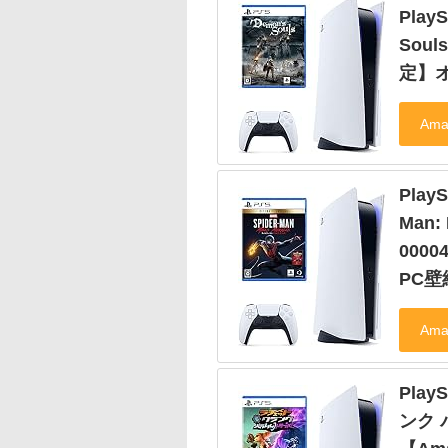
PlayS
Soul
定】オ
PlayS
Man: 
000
PC壁
Play
ンク 