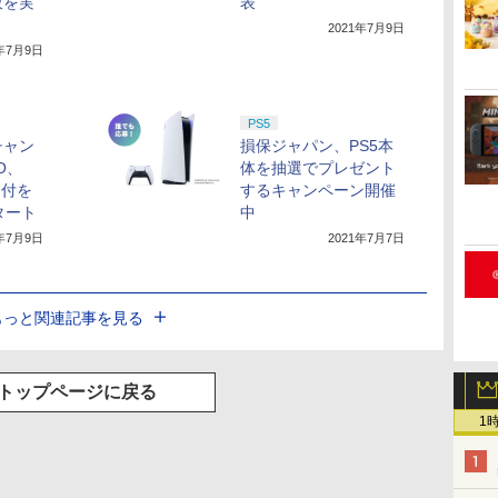
販を実
表
2021年7月9日
1年7月9日
PS5
チャン
損保ジャパン、PS5本
OO、
体を抽選でプレゼント
受付を
するキャンペーン開催
タート
中
1年7月9日
2021年7月7日
もっと関連記事を見る
トップページに戻る
1