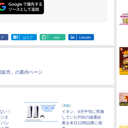
ェア
はてブ
note
LinkedIn
抽選販売」の案内ページ
PS5
ない！
イオン、6月中旬に実施
デジタ
していたPS5の抽選結
＆バン
果を本日12時以降に発