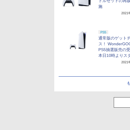
ドルセットの再
施
202
PS5
通常版のゲット
ス！ WonderG
PS5抽選販売の
本日10時よりス
202