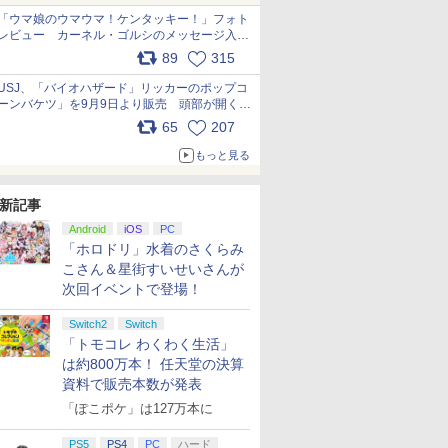
「ウマ娘のウマウマ！ケンタッキー！」フォト
レビュー カーネル・ゴルシのメッセージ入り
パッケージや描き下ろしトレカなどが登場
89
315
pic.x.com/PjnkR9vkXl
USJ、「バイオハザード」リッカーのポップコ
ーンバケツ」を9月9日より販売 頭部が開く仕
組み。味は恐怖を堪のう「味噌フレーバー」
65
207
pic.x.com/81MuXGahVM
もっと見る
新記事
Android
iOS
PC
「ホロドリ」水着のさくらみ
こさん＆星街すいせいさんが
次回イベントで登場！
Switch2
Switch
「トモコレ わくわく生活」
は約800万本！ 任天堂の決算
資料で販売本数が発表
「ぽこポケ」は127万本に
PS5
PS4
PC
ハード