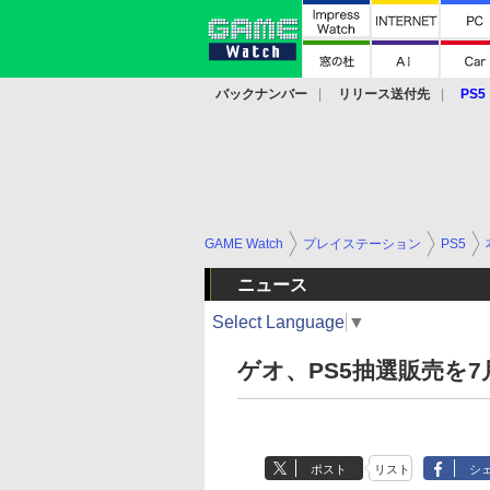
バックナンバー
リリース送付先
PS5
モバイル
eスポーツ
クラウド
PS
GAME Watch
プレイステーション
PS5
ニュース
Select Language
▼
ゲオ、PS5抽選販売を7
ポスト
リスト
シ