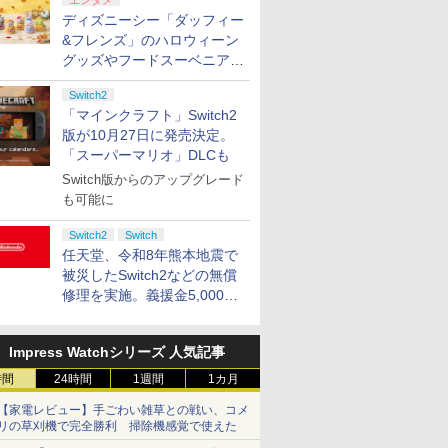
エンタメ
ディズニーシー「ダッフィー
&フレンズ」のハロウィーン
グッズやフードスーベニアが
8月25日より発売
Switch2
「マインクラフト」Switch2
版が10月27日に発売決定。
「スーパーマリオ」DLCも
Switch版からのアップグレード
も可能に
Switch2
Switch
任天堂、令和8年熊本地震で
被災したSwitch2などの無償
修理を実施。義援金5,000万
円の寄付も発表
Impress Watchシリーズ 人気記事
時間
24時間
1週間
1カ月
【家電レビュー】手ごわい雑草との戦い、コメ
リの草刈機で完全勝利 掃除機感覚で使えた