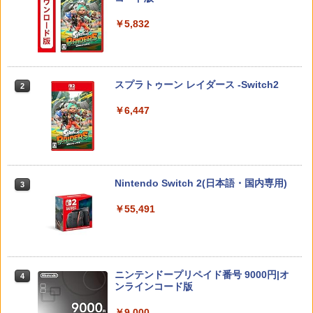
￥5,832
【中古】PS2 ギャロップレーサー6 −R
2
ダービースタリオン2 【Switch2】 POT-
Flow【Blu-ray】 [ ギンツ・ジルバロデ
【特典】真・三國無双2 with 猛将伝 Re
2
2
2
evolution− PS2 the Best
P-AB73A
ィス ]
mastered PS5版(【早期購入封入特
典】「赤兎鐙『真・三國無双2』レトロ
￥660
スタイル」DLC)
￥8,582
￥4,316
スプラトゥーン レイダース -Switch2
2
￥6,358
￥6,447
[Switch] Pokemon Champions + スタ
3
任天堂 マリオカート ワールド【Switch
【楽天ブックス限定先着特典】「超かぐ
3
3
ーターパック（ダウンロード版）※720
2】 BEEPAAAAA [BEEPAAAAA]
や姫！」通常版【Blu-ray】(アクリルコ
【特典】ファイナルファンタジー レゾナ
ポイントまでご利用可
3
ースター) [ 夏吉ゆうこ ]
ンス PS5版(【初回封入特典】魔導船＆
￥8,960
かけだし騎士の応援パック・かけだし騎
￥980
Nintendo Switch 2(日本語・国内専用)
3
￥6,800
士のスタートダッシュパック)
￥55,491
￥6,526
【中古】グランド・セフト・オートV
4
任天堂 【Switch2】マリオカート ワール
マシンロボ ぶっちぎりバトルハッカーズ
4
4
【CEROレーティング「Z」】 (「特典」
ド [BEE-P-AAAAA NSW2 マリオカ-ト
全31話BOXセット ブルーレイ【Blu-ra
タイガーシャークマネーカード(「GTAオ
ワ-ルド]
y】
サドン ストライク 5 デラックスエディシ
ンライン」マネー$20万)DLCのプロダク
4
ニンテンドープリペイド番号 9000円|オ
ョン
トコード 同梱)- PS4
4
￥8,970
￥7,300
ンラインコード版
￥6,628
￥1,598
￥9,000