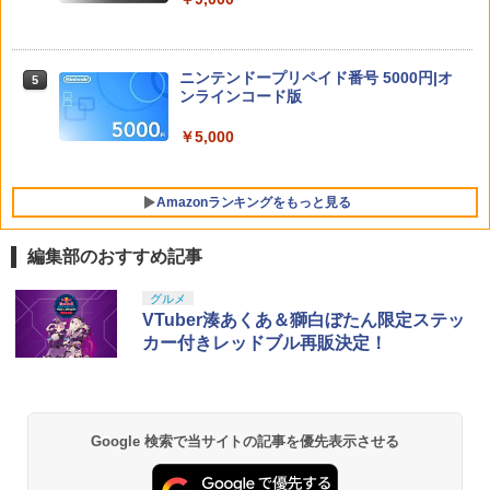
Nintendo Switch 2 オールインボックス
劇場版「鬼滅の刃」無限城編 第一章 猗
5
5
窩座再来(完全生産限定版)【Blu-ray】 [
【中古】Nintendo Switch Proコントロ
5
吾峠呼世晴 ]
￥9,073
【特典】ドラゴンクエストモンスターズ
ニンテンドープリペイド番号 5000円|オ
5
ーラー HAC-A-FSSKA【千葉】保証期間
5
4 枯れ木の国のビアンカ・フローラ P
ンラインコード版
1週間【ランクC】
S5版(【早期購入封入特典】冒険スター
￥8,690
トダッシュセット)
￥5,000
￥3,300
￥7,199
Amazonランキングをもっと見る
編集部のおすすめ記事
PlayStation 5 デジタル・エディション
【純正品】Xbox ワイヤレス コントロー
劇場版「鬼滅の刃」無限城編 第一章 猗
グルメ
1
1
1
日本語専用 Console Language: Japan
ラー + USB-C® ケーブル
窩座再来 通常版 [Blu-ray]
VTuber湊あくあ＆獅白ぼたん限定ステッ
ese only (CFI-2200B01)
カー付きレッドブル再販決定！
￥8,300
￥3,982
￥55,000
【純正品】Xbox ワイヤレス コントロー
2
Google 検索で当サイトの記事を優先表示させる
劇場版「鬼滅の刃」無限城編 第一章 猗
Beast of Reincarnation -PS5 【特典】
ラー (ロボット ホワイト)
2
2
窩座再来 通常版 [DVD]
プロダクトコード 封入