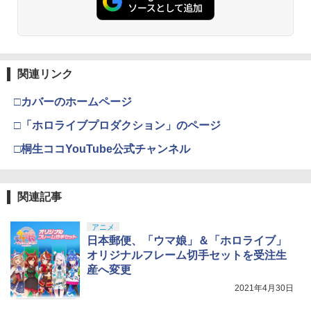
￥7,681
￥3,523
￥7,286
【純正品】Xbox ワイヤレス コントロー
3
ラー (カーボンブラック)
関連リンク
【Amazon.co.jp限定】劇場版モノノ怪
【純正品】ディスクドライブ(CFI-ZDD1
3
3
第三章 蛇神 (Amazon.co.jp限定オリジ
J) PlayStation 5
￥8,020
ナル三方背収納ケース付きコレクション)
□カバーのホームページ
(オリジナル特典:オリジナル巾着＋メー
￥11,849
カー特典:【坤と離】二振りの剣、十翼よ
□「ホロライブプロダクション」のページ
り来たる！スタジオ描き下ろしイラスト
【純正品】Xbox 充電式バッテリー + US
4
ボード付) [Blu-ray]
□桐生ココYouTube公式チャンネル
B-C ケーブル
【純正品】DualSense ワイヤレスコン
4
￥10,780
トローラー ミッドナイト ブラック(CFI-
￥2,618
ZCT2J01)
関連記事
￥10,737
劇場版「鬼滅の刃」無限城編 第一章 猗
4
アニメ
窩座再来 完全生産限定版 [Blu-ray]
【国内正規品】Thrustmaster スラスト
日本郵便、「ウマ娘」＆「ホロライブ」
5
マスター TH8S シフター - PC、PS4、P
オリジナルフレーム切手セットを受注生
￥8,698
【純正品】DualSense ワイヤレスコン
S5、PS5 Pro、Xbox One、Xbox Serie
5
産へ変更
トローラー(CFI-ZCT2J)
s X|S 対応の高精度 H パターン シフター
2021年4月30日
￥10,737
￥14,141