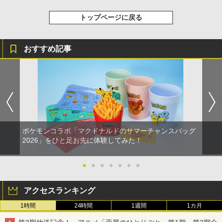
トップページに戻る
おすすめ記事
ポケモンコラボ「マクドナルドのサマーチャンスバッグ
2026」をひと足お先に体験してみた！
●
●
●
●
●
●
●
アクセスランキング
1時間
24時間
1週間
1カ月