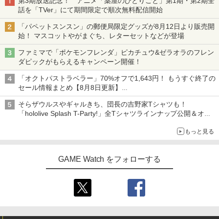
第3期放送記念！ アニメ「薬屋のひとりごと」第1期・第2期全
話を「TVer」にて期間限定で順次無料配信開始
「パペットスンスン」の郵便局限定グッズが8月12日より販売開
始！ マスコットやがまぐち、レターセットなどが登場
ファミマで「ポケモンフレンダ」ピカチュウ&ゼラオラのフレン
ダピックがもらえるキャンペーン開催！
「オクトパストラベラー」70%オフで1,643円！ もうすぐ終了の
セール情報まとめ【8月8日更新】
ニンテンドーeショップでは「大神 絶景版」が67%オフで990円
そらザウルスやギャルきち、団長の吉野家Tシャツも！
「hololive Splash T-Party!」全Tシャツラインナップ公開＆オン
ライン販売開始
もっと見る
GAME Watch をフォローする