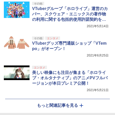
『映画 ラブライブ！蓮ノ空女学院スクー
5
その他
ルアイドルクラブ Bloom Garden Part
VTuberグループ「ホロライブ」運営のカ
y』Blu-ray（特装限定版）
バー、スクウェア・エニックスの著作物
の利用に関する包括的使用許諾契約を締
￥8,589
結
2021年5月14日
その他
エンタメ
VTuberグッズ専門通販ショップ「VTem
po」がオープン！
2021年6月25日
エンタメ
美しい映像にも注目が集まる「ホロライ
ブ・オルタナティブ」のアニメPVフルバ
ージョンが本日プレミア公開！
2021年5月21日
もっと関連記事を見る