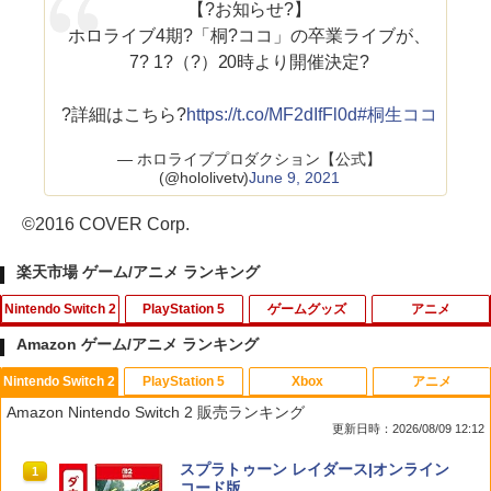
【?お知らせ?】
ホロライブ4期?「桐?ココ」の卒業ライブが、
7? 1?（?）20時より開催決定?
?詳細はこちら?
https://t.co/MF2dIfFl0d
#桐生ココ
— ホロライブプロダクション【公式】
(@hololivetv)
June 9, 2021
©2016 COVER Corp.
楽天市場 ゲーム/アニメ ランキング
Nintendo Switch 2
PlayStation 5
ゲームグッズ
アニメ
Amazon ゲーム/アニメ ランキング
Nintendo Switch 2
PlayStation 5
Xbox
アニメ
【特典】進撃の巨人3 Switch2版(【早
【特典】BLUE REFLECTION Quartet:
【中古】ファイナルファンタジーXII レ
マクロスプラス MOVIE EDITION【Blu-r
1
1
1
1
Amazon Nintendo Switch 2 販売ランキング
期購入封入特典】DLC)
少女たちのキセキ PS5版(【早期購入特
ヴァナント・ウイング
ay】 [ 山崎たくみ ]
更新日時：2026/08/09 12:12
典】特別フォトフレーム「Quartet」)
￥8,518
￥596
￥4,070
スプラトゥーン レイダース|オンライン
1
￥6,342
コード版