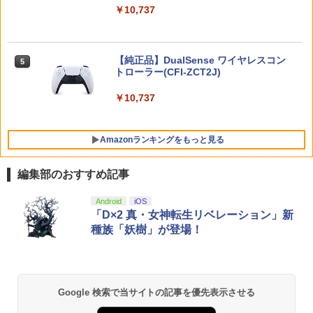
￥9,000
itch2 コントローラー 最新モデル 最新フ
￥10,737
「劇場版 あの日見た花の名前を僕達はま
5
ァームウェア プロコン プロコン2 プロコ
だ知らない。」4K Ultra HD Blu-ray(通
ントローラー スイッチ2 スイッチ Switc
グランツーリスモ7 PS5版
4
常版)【4K ULTRA HD】 [ 超平和バスタ
h コントローラー ワイヤレスコントロー
ニンテンドープリペイド番号 5000円|オ
ーズ ]
5
ラー 連射機能 ワイヤレス switch2コン
￥3,779
【純正品】DualSense ワイヤレスコン
ンラインコード版
5
トローラ Switch2コントローラー
トローラー(CFI-ZCT2J)
￥6,658
￥5,000
￥2,960
￥10,737
【特典】真・三國無双2 with 猛将伝 Re
5
Amazonランキングをもっと見る
【特典】テイルズ オブ エターニア リマ
mastered PS5版(【早期購入封入特
5
スター Switch2版(【早期購入特典】超
典】「赤兎鐙『真・三國無双2』レトロ
冒険お役立ちセット)
スタイル」DLC)
編集部のおすすめ記事
￥3,722
￥6,358
【純正品】Xbox ワイヤレス コントロー
【Amazon.co.jp限定】劇場版モノノ怪
Android
iOS
1
1
ラー + USB-C® ケーブル
第三章 蛇神 (Amazon.co.jp限定オリジ
「D×2 真・女神転生リベレーション」新
ナル三方背収納ケース付きコレクション)
種族「妖樹」が登場！
(オリジナル特典:オリジナル巾着＋メー
￥8,300
カー特典:【坤と離】二振りの剣、十翼よ
り来たる！スタジオ描き下ろしイラスト
ボード付) [Blu-ray]
【純正品】Xbox ワイヤレス コントロー
2
Google 検索で当サイトの記事を優先表示させる
￥10,780
ラー (ロボット ホワイト)