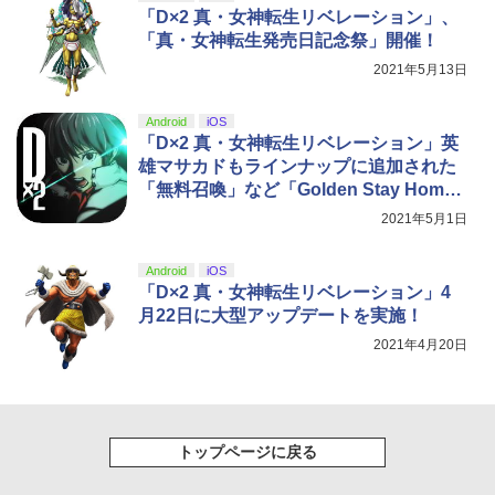
￥14,141
「D×2 真・女神転生リベレーション」、
【Amazon.co.jp限定】劇場版モノノ怪
5
「真・女神転生発売日記念祭」開催！
第三章 蛇神 (オリジナル特典:オリジナル
巾着＋メーカー特典:【坤と離】二振りの
2021年5月13日
剣、十翼より来たる！スタジオ描き下ろ
しイラストボード付) [DVD]
Android
iOS
「D×2 真・女神転生リベレーション」英
￥8,800
雄マサカドもラインナップに追加された
「無料召喚」など「Golden Stay Home
2021」キャンペーンを開催中
2021年5月1日
Android
iOS
「D×2 真・女神転生リベレーション」4
月22日に大型アップデートを実施！
2021年4月20日
トップページに戻る