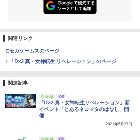
￥7,681
劇場版「鬼滅の刃」無限城編 第一章 猗
2
窩座再来 通常版 [Blu-ray]
【純正品】Xbox ワイヤレス コントロー
3
￥3,982
ラー (カーボンブラック)
関連リンク
￥8,020
□セガゲームスのページ
劇場版「鬼滅の刃」無限城編 第一章 猗
□「D×2 真・女神転生 リベレーション」のページ
3
窩座再来 通常版 [DVD]
【純正品】Xbox 充電式バッテリー + US
4
B-C ケーブル
￥3,523
関連記事
￥2,618
Android
iOS
「D×2 真・女神転生リベレーション」新
劇場版「鬼滅の刃」無限城編 第一章 猗
4
イベント「とあるネコマタのはなし」開
窩座再来 完全生産限定版 [Blu-ray]
【国内正規品】Thrustmaster スラスト
5
催
マスター TH8S シフター - PC、PS4、P
￥8,698
S5、PS5 Pro、Xbox One、Xbox Serie
2021年5月27日
s X|S 対応の高精度 H パターン シフター
Android
iOS