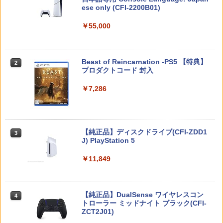
ルム OVER`s オーバーズ TP01
ese only (CFI-2200B01)
￥1,980
￥5,832
￥1,480
￥55,000
「天気の子」Blu-rayスタンダード・エ
2
ディション【Blu-ray】 [ 醍醐虎汰朗 ]
PRO FREAK Aoi V3 プロフリーク PS5
2
【新品】【NS2H】ゲーム用セパレート
PS4 NS pro Aoi 凸型 FPS 無段階高さ調
￥4,290
2
スプラトゥーン レイダース -Switch2
Beast of Reincarnation -PS5 【特典】
2
型クリアケース リラックマ[在庫品]
節profreak バージョン3 PS4 PS5 ninte
2
プロダクトコード 封入
ndo switch プロコン対応【定形外郵便
￥6,449
のみ送料無料】Playstation 5 特許取得
￥1,910
済み 日本製 しまリス堂
￥7,286
【特典付】【Blu-ray】【新品】 劇場版
3
「鬼滅の刃」無限城編 第一章 猗窩座再
￥1,999
来 通常版 Blu-ray 佐賀
【マラソン期間ポイント2倍＆クーポン
3
￥4,950
Nintendo Switch 2(日本語・国内専用)
【純正品】ディスクドライブ(CFI-ZDD1
3
あり】【スイッチ2対応ケースあり】 Ni
3
J) PlayStation 5
ntendo Switch 2 Switch2 ケース 有機E
PRO FREAK V2 KURENAI ( フリーク +
3
￥55,871
L シンプル 名入れ 名前入れ 本体 スイッ
ゴムキャップ ) ショートタイプ 凸型 プ
チ ライト 任天堂 ニンテンドー 保護 カバ
￥11,849
ロフリーク PS5 PS4 NSpro FPS 高さ調
Thunderbolt Fantasy 東離劍遊紀4 4(完
4
ー 入れ物 コンパクト 収納
節 profreek バージョン2 nintendo swit
全生産限定版)【Blu-ray】 [ 鳥海浩輔 ]
ch プロコン対応【定形外郵便のみ送料
無料】Playstation 5特許取得済み 日本
￥2,980
￥6,436
製 しまリス堂
【純正品】DualSense ワイヤレスコン
ニンテンドープリペイド番号 9000円|オ
4
4
トローラー ミッドナイト ブラック(CFI-
ンラインコード版
￥3,490
ZCT2J01)
【7週連続1位】inklink公式 Switch / Sw
4