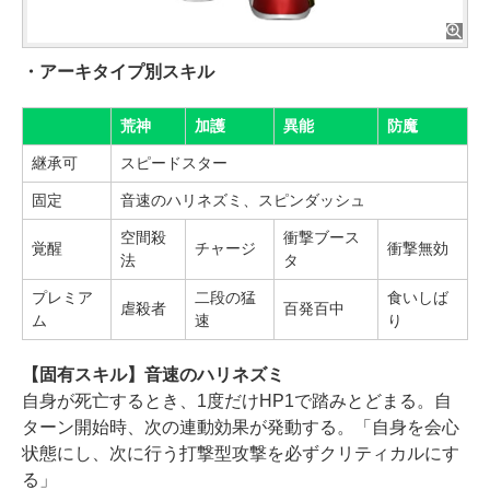
・アーキタイプ別スキル
荒神
加護
異能
防魔
継承可
スピードスター
固定
音速のハリネズミ、スピンダッシュ
空間殺
衝撃ブース
覚醒
チャージ
衝撃無効
法
タ
プレミア
二段の猛
食いしば
虐殺者
百発百中
ム
速
り
【固有スキル】音速のハリネズミ
自身が死亡するとき、1度だけHP1で踏みとどまる。自
ターン開始時、次の連動効果が発動する。「自身を会心
状態にし、次に行う打撃型攻撃を必ずクリティカルにす
る」