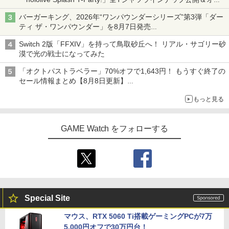
ライン販売開始
バーガーキング、2026年“ワンパウンダーシリーズ”第3弾「ダー
ティ ザ・ワンパウンダー」を8月7日発売
「特製ガーリックマヨソース」を使用した超大型チーズバーガー
Switch 2版「FFXIV」を持って鳥取砂丘へ！ リアル・サゴリー砂
漠で光の戦士になってみた
「オクトパストラベラー」70%オフで1,643円！ もうすぐ終了の
セール情報まとめ【8月8日更新】
ニンテンドーeショップでは「大神 絶景版」が67%オフで990円
もっと見る
GAME Watch をフォローする
Special Site
マウス、RTX 5060 Ti搭載ゲーミングPCが7万
5,000円オフで30万円台！