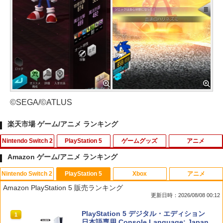
©SEGA/©ATLUS
楽天市場 ゲーム/アニメ ランキング
Nintendo Switch 2
PlayStation 5
ゲームグッズ
アニメ
Amazon ゲーム/アニメ ランキング
Nintendo Switch 2
PlayStation 5
Xbox
アニメ
【10%OFFクーポン配布中】【365日完
エイムアップリング FPS EVOgames 日
U.C.ガンダムBlu-rayライブラリーズ 機
1
1
1
Amazon PlayStation 5 販売ランキング
全保証】 Nintendo Switch2 保護フィル
本製 天然ゴム 6個セット PS5 PS4 Switc
動戦士ガンダム 逆襲のシャア【Blu-ra
更新日時：2026/08/08 00:12
ム 任天堂 Switch2 フィルム スイッチ2
h プロコン PC コントローラー用 エイム
y】 [ 古谷徹 ]
保護フィルム ブルーライトカット 7.9イ
アシスト リング スポンジ リコイル制御
スプラトゥーン レイダース|オンライン
PlayStation 5 デジタル・エディション
ンチ 10H ガラスザムライ 液晶保護フィ
操作性向上 ゲーミング
1
1
￥3,344
コード版
日本語専用 Console Language: Japan