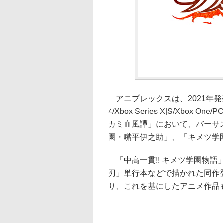
アニプレックスは、2021年発
4/Xbox Series X|S/Xbo
カミ血風譚」において、バーサ
園・嘴平伊之助」、「キメツ学
「中高一貫!! キメツ学園物
刃」単行本などで描かれた同作
り、これを基にしたアニメ作品