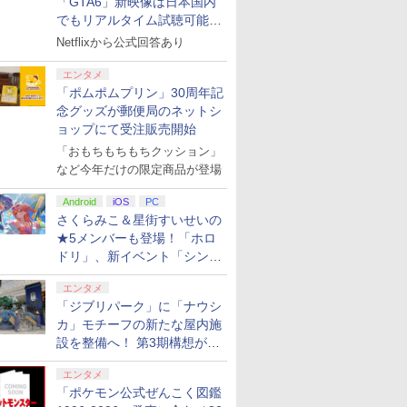
「GTA6」新映像は日本国内
でもリアルタイム試聴可能。
しかも日本語字幕付き
Netflixから公式回答あり
エンタメ
「ポムポムプリン」30周年記
念グッズが郵便局のネットシ
ョップにて受注販売開始
「おもちもちもちクッション」
など今年だけの限定商品が登場
Android
iOS
PC
さくらみこ＆星街すいせいの
★5メンバーも登場！「ホロ
ドリ」、新イベント「シンク
ロする夏のスパークル」がス
エンタメ
タート
「ジブリパーク」に「ナウシ
カ」モチーフの新たな屋内施
設を整備へ！ 第3期構想が公
開
エンタメ
「ポケモン公式ぜんこく図鑑