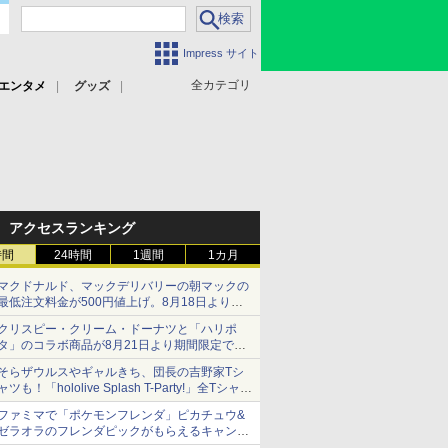
Impress サイト
全カテゴリ
エンタメ
グッズ
アクセスランキング
時間
24時間
1週間
1カ月
マクドナルド、マックデリバリーの朝マックの
最低注文料金が500円値上げ。8月18日より
1,500円から受付
クリスピー・クリーム・ドーナツと「ハリポ
タ」のコラボ商品が8月21日より期間限定で発
売
そらザウルスやギャルきち、団長の吉野家Tシ
組分け帽子ドーナツなど見た目も楽しい商品が
ャツも！「hololive Splash T-Party!」全Tシャツ
登場
ラインナップ公開＆オンライン販売開始
ファミマで「ポケモンフレンダ」ピカチュウ&
ゼラオラのフレンダピックがもらえるキャンペ
ーン開催！