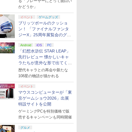
る「プレーヤーにとって面白い
かどうか」
イベント
ゲームグッズ
ブリッツボールのクッショ
ン！ 「ファイナルファンタ
ジーX」25周年展覧会のグッ
ズ情報が公開
Android
iOS
PC
「幻想水滸伝 STAR LEAP」
先行レビュー 懐かしいキャ
ラたちが意外な形で出てくる
シリーズ完全新作！
歴代キャラとの再会や新たな
108星の物語が描かれる
イベント
マウスコンピューターが「東
京ゲームショウ2026」出展
特設サイトを公開
ゲーミングPCを特別価格で販
売するキャンペーンも同時開催
グルメ