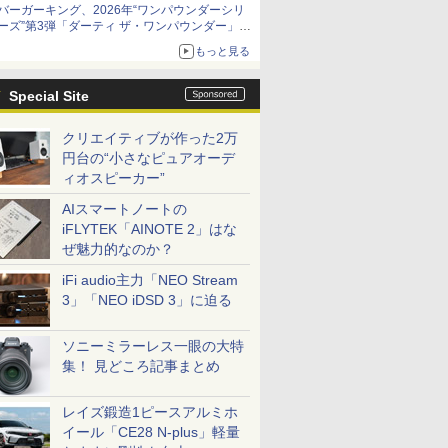
バーガーキング、2026年“ワンパウンダーシリ
ーズ”第3弾「ダーティ ザ・ワンパウンダー」を
8月7日発売
もっと見る
「特製ガーリックマヨソース」を使用した超大
型チーズバーガー
Special Site
クリエイティブが作った2万
円台の“小さなピュアオーデ
ィオスピーカー”
AIスマートノートの
iFLYTEK「AINOTE 2」はな
ぜ魅力的なのか？
iFi audio主力「NEO Stream
3」「NEO iDSD 3」に迫る
ソニーミラーレス一眼の大特
集！ 見どころ記事まとめ
レイズ鍛造1ピースアルミホ
イール「CE28 N-plus」軽量