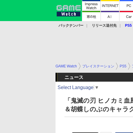
バックナンバー
リリース送付先
PS5
モバイル
eスポーツ
クラウド
PS
GAME Watch
プレイステーション
PS5
ニュース
Select Language
▼
「鬼滅の刃 ヒノカミ血
＆胡蝶しのぶのキャラ