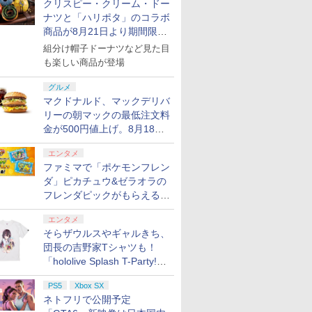
クリスピー・クリーム・ドー
ナツと「ハリポタ」のコラボ
商品が8月21日より期間限定
で発売
組分け帽子ドーナツなど見た目
も楽しい商品が登場
グルメ
マクドナルド、マックデリバ
リーの朝マックの最低注文料
金が500円値上げ。8月18日
より1,500円から受付
エンタメ
ファミマで「ポケモンフレン
ダ」ピカチュウ&ゼラオラの
フレンダピックがもらえるキ
ャンペーン開催！
エンタメ
そらザウルスやギャルきち、
団長の吉野家Tシャツも！
「hololive Splash T-Party!」
全Tシャツラインナップ公開
PS5
Xbox SX
＆オンライン販売開始
ネトフリで公開予定