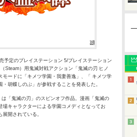
売予定のプレイステーション 5/プレイステーション
x One/PC（Steam）用鬼滅対戦アクション「鬼滅の刃 ヒノ
スモードに「キメツ学園・我妻善逸」、「 キメツ学
園・胡蝶しのぶ」が参戦することを発表した。
語」は「鬼滅の刃」のスピンオフ作品。漫画「鬼滅の
登場キャラクターによる学園コメディとなってお
も展開されている。