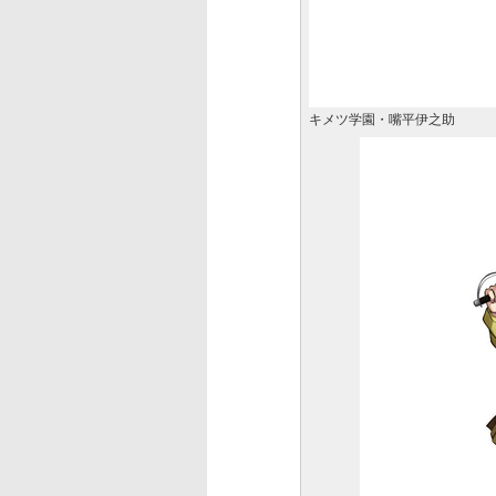
キメツ学園・嘴平伊之助