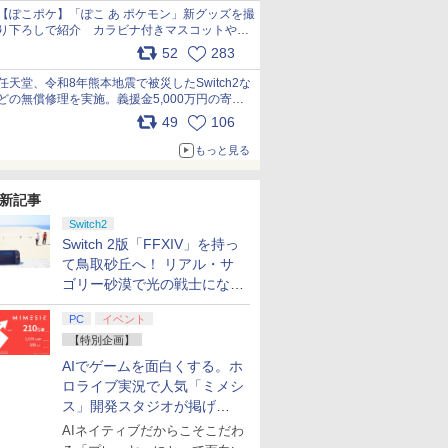
【ぽこポケ】「ぽこ あ ポケモン」新グッズを撮
り下ろしで紹介 カラビナ付きマスコットやス
クエアポーチが仲間入り
52
283
pic.x.com/XmVAgBxaW5
任天堂、令和8年熊本地震で被災したSwitch2な
どの無償修理を実施。義援金5,000万円の寄付
も発表 pic.x.com/BAYsMfUfUC
49
106
もっと見る
新記事
Switch2
Switch 2版「FFXIV」を持っ
て鳥取砂丘へ！ リアル・サ
ゴリー砂漠で光の戦士になっ
てみた
PC
イベント
【特別企画】
AIでゲームを面白くする。ホ
ロライブ実況で人気「ミメシ
ス」開発スタジオが掲げ
る“AI活用の信念”とは？【講
AIネイティブだからこそこだわ
演レポート】