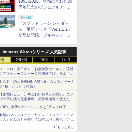
1996-2026」発売に合わせ30
周年記念のビジュアルアート
ブック3冊同時発売が決定
Switch2
「スプラトゥーン レイダー
ス」更新データ「Ver.1.1.1」
が配信開始。ブキやステージ
に関する不具合を修正
Impress Watchシリーズ 人気記事
時間
24時間
1週間
1カ月
ユニクロ、今日から「お盆特別セール」。涼感
シアサッカーワンピース待望値下げ、撥水ギア
ショーツは1990円に
ミスド「Mrs. GREEN APPLE」のコラボドーナ
ツ4種、いよいよ発売！
【家電レビュー】手ごわい雑草との戦い、コメ
リの草刈機で完全勝利 掃除機感覚で使えた
KDDI、楽天へのローミングを9月末で終了
老舗のマウスユーティリティ「チューチューマ
ウス」がAIの力を借りて15年ぶりに復活／64bit
化、Windows 10/11、「Chrome」も走り回
もっと見る
る。復活記念で2026年末まで500円