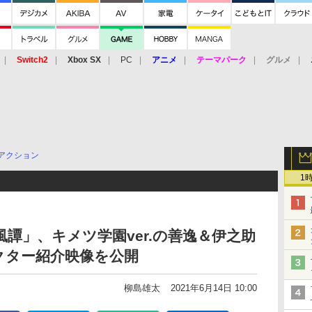
Switch2
Xbox SX
PC
アニメ
テーマパーク
グルメ
 Vita
3DS
アーケード
VR
アクション
1
風譚」、キメツ学園ver.の善逸＆伊之助
クター紹介映像を公開
柳島雄太
2021年6月14日 10:00