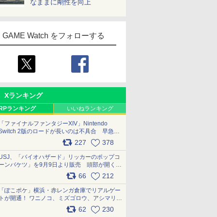
なままに剛性を向上
GAME Watch をフォローする
Xランキング
RPランキング
いいねランキング
「ファイナルファンタジーXIV」Nintendo
Switch 2版のロードが長いのは不具合 早急に
アップデートできるよう対応中
227
378
pic.x.com/s9S3nRCAGa
USJ、「バイオハザード」リッカーのポップコ
ーンバケツ」を9月9日より販売 頭部が開く仕
組み。味は恐怖を堪のう「味噌フレーバー」
66
212
pic.x.com/81MuXGahVM
「ぽこポケ」横浜・赤レンガ倉庫でリアルゲー
トが開通！ ワニノコ、ミズゴロウ、アシマリ登
場シーンをレポート pic.x.com/LDgEByVl6D
62
230