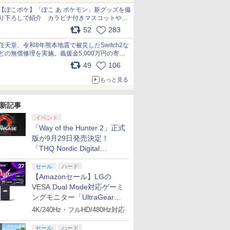
【ぽこポケ】「ぽこ あ ポケモン」新グッズを撮
り下ろしで紹介 カラビナ付きマスコットやス
クエアポーチが仲間入り
52
283
pic.x.com/XmVAgBxaW5
任天堂、令和8年熊本地震で被災したSwitch2な
どの無償修理を実施。義援金5,000万円の寄付
も発表 pic.x.com/BAYsMfUfUC
49
106
もっと見る
新記事
イベント
「Way of the Hunter 2」正式
版が9月29日発売決定！
「THQ Nordic Digital
Showcase 2026」まとめ
セール
ハード
【Amazonセール】LGの
VESA Dual Mode対応ゲーミ
ングモニター「UltraGear
27G850A-B」がお買い得！
4K/240Hz・フルHD/480Hz対応
セール
ハード