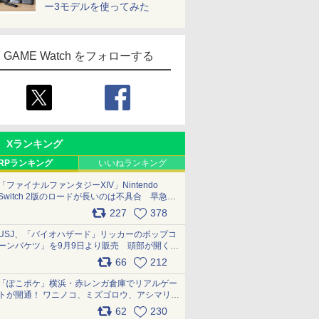
ー3モデルを使ってみた
GAME Watch をフォローする
Xランキング
RPランキング
いいねランキング
「ファイナルファンタジーXIV」Nintendo
Switch 2版のロードが長いのは不具合 早急に
アップデートできるよう対応中
227
378
pic.x.com/s9S3nRCAGa
USJ、「バイオハザード」リッカーのポップコ
ーンバケツ」を9月9日より販売 頭部が開く仕
組み。味は恐怖を堪のう「味噌フレーバー」
66
212
pic.x.com/81MuXGahVM
「ぽこポケ」横浜・赤レンガ倉庫でリアルゲー
トが開通！ ワニノコ、ミズゴロウ、アシマリ登
場シーンをレポート pic.x.com/LDgEByVl6D
62
230