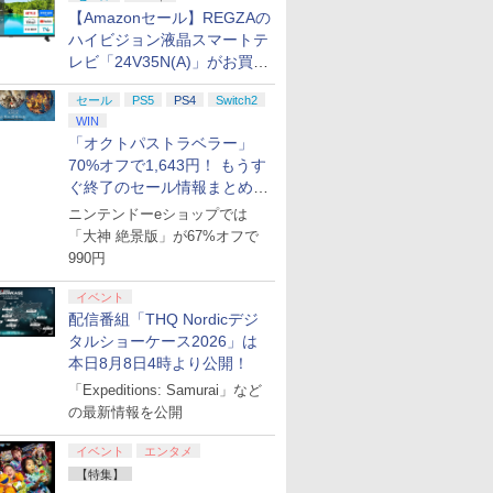
【Amazonセール】REGZAの
ハイビジョン液晶スマートテ
レビ「24V35N(A)」がお買い
得！
セール
PS5
PS4
Switch2
WIN
「オクトパストラベラー」
70%オフで1,643円！ もうす
ぐ終了のセール情報まとめ
【8月8日更新】
ニンテンドーeショップでは
「大神 絶景版」が67%オフで
990円
イベント
配信番組「THQ Nordicデジ
タルショーケース2026」は
本日8月8日4時より公開！
「Expeditions: Samurai」など
の最新情報を公開
イベント
エンタメ
【特集】