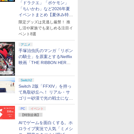
「ドラクエ」「ポケモン」
「ちいかわ」など2026年夏
イベントまとめ【夏休み特
集】
限定グッズは見逃し厳禁！ 推
し活や家族でも楽しめる注目イ
ベント8選
アニメ
手塚治虫氏のマンガ「リボン
の騎士」を原案とするNetflix
映画「THE RIBBON HERO
リボンヒーロー」本日配信開
始
Switch2
Switch 2版「FFXIV」を持っ
て鳥取砂丘へ！ リアル・サ
ゴリー砂漠で光の戦士になっ
てみた
PC
イベント
【特別企画】
AIでゲームを面白くする。ホ
ロライブ実況で人気「ミメシ