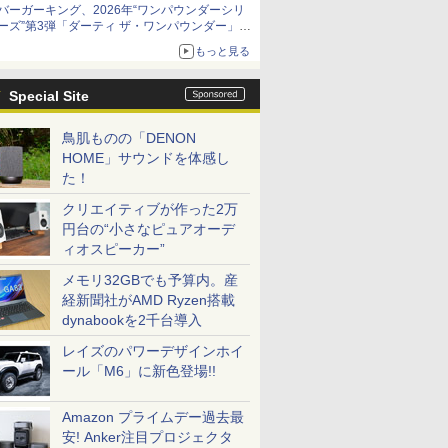
バーガーキング、2026年“ワンパウンダーシリ
ーズ”第3弾「ダーティ ザ・ワンパウンダー」を
8月7日発売
もっと見る
「特製ガーリックマヨソース」を使用した超大
型チーズバーガー
Special Site
鳥肌ものの「DENON
HOME」サウンドを体感し
た！
クリエイティブが作った2万
円台の“小さなピュアオーデ
ィオスピーカー”
メモリ32GBでも予算内。産
経新聞社がAMD Ryzen搭載
dynabookを2千台導入
レイズのパワーデザインホイ
ール「M6」に新色登場!!
Amazon プライムデー過去最
安! Anker注目プロジェクタ