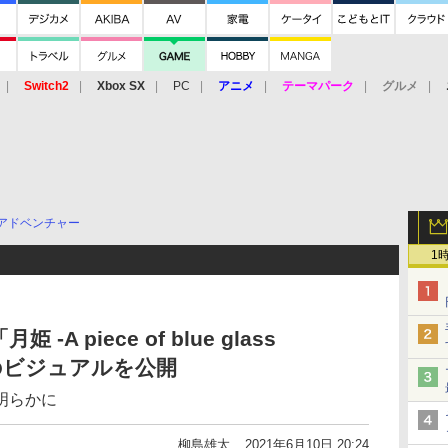
Switch2
Xbox SX
PC
アニメ
テーマパーク
グルメ
 Vita
3DS
アーケード
VR
アドベンチャー
1
A piece of blue glass
箱のビジュアルを公開
明らかに
柳島雄太
2021年6月10日 20:24