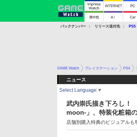
バックナンバー
リリース送付先
PS5
モバイル
eスポーツ
クラウド
PS
GAME Watch
プレイステーション
PS4
ニュース
Select Language
▼
武内崇氏描き下ろし！ 「月姫 -
moon-」、特装化粧
店舗別購入特典のビジュアルも