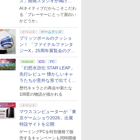
ス」開発スタジオが掲げ
る“AI活用の信念”とは？【講
AIネイティブだからこそこだわ
演レポート】
る「プレーヤーにとって面白い
かどうか」
イベント
ゲームグッズ
ブリッツボールのクッショ
ン！ 「ファイナルファンタ
ジーX」25周年展覧会のグッ
ズ情報が公開
Android
iOS
PC
「幻想水滸伝 STAR LEAP」
先行レビュー 懐かしいキャ
ラたちが意外な形で出てくる
シリーズ完全新作！
歴代キャラとの再会や新たな
108星の物語が描かれる
イベント
マウスコンピューターが「東
京ゲームショウ2026」出展
特設サイトを公開
ゲーミングPCを特別価格で販
売するキャンペーンも同時開催