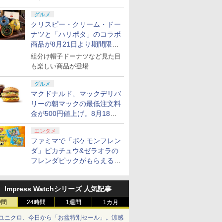
グルメ
クリスピー・クリーム・ドー
ナツと「ハリポタ」のコラボ
商品が8月21日より期間限定
で発売
組分け帽子ドーナツなど見た目
も楽しい商品が登場
グルメ
マクドナルド、マックデリバ
リーの朝マックの最低注文料
金が500円値上げ。8月18日
より1,500円から受付
エンタメ
ファミマで「ポケモンフレン
ダ」ピカチュウ&ゼラオラの
フレンダピックがもらえるキ
ャンペーン開催！
Impress Watchシリーズ 人気記事
時間
24時間
1週間
1カ月
ユニクロ、今日から「お盆特別セール」。涼感