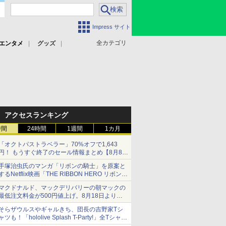
Impress サイト
全カテゴリ
エンタメ
グッズ
アクセスランキング
時間
24時間
1週間
1カ月
「オクトパストラベラー」70%オフで1,643
円！ もうすぐ終了のセール情報まとめ【8月8日
更新】
手塚治虫氏のマンガ「リボンの騎士」を原案と
ニンテンドーeショップでは「大神 絶景版」が
するNetflix映画「THE RIBBON HERO リボンヒ
67%オフで990円
ーロー」本日配信開始
マクドナルド、マックデリバリーの朝マックの
最低注文料金が500円値上げ。8月18日より
1,500円から受付
そらザウルスやギャルきち、団長の吉野家Tシ
ャツも！「hololive Splash T-Party!」全Tシャツ
ラインナップ公開＆オンライン販売開始