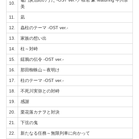
竈門炭治郎のうた -OST ver.-／椎名 豪 featuring 中川奈
10.
美
11.
凪
12.
蟲柱のテーマ -OST ver.-
13.
家族の想い出
14.
柱～対峙
15.
鎹鴉の伝令 -OST ver.-
16.
那田蜘蛛山～夜明け
17.
柱のテーマ -OST ver.-
18.
不死川実弥との対峙
19.
感謝
20.
栗花落カナヲと対決
21.
下弦の鬼
22.
新たなる任務～無限列車に向かって