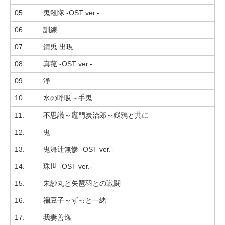
05.
鬼殺隊 -OST ver.-
06.
訓練
07.
錆兎 出現
08.
真菰 -OST ver.-
09.
浄
10.
水の呼吸～手鬼
11.
不思議～竈門炭治郎～鎹鴉と共に
12.
鬼
13.
鬼舞辻無惨 -OST ver.-
14.
珠世 -OST ver.-
15.
朱紗丸と矢琶羽との戦闘
16.
禰豆子～ずっと一緒
17.
我妻善逸