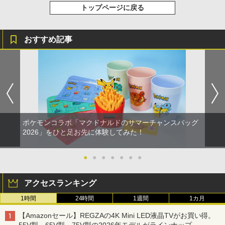
トップページに戻る
おすすめ記事
ポケモンコラボ「マクドナルドのサマーチャンスバッグ
2026」をひと足お先に体験してみた！
●
●
●
●
●
●
●
アクセスランキング
1時間
24時間
1週間
1カ月
【Amazonセール】REGZAの4K Mini LED液晶TVがお買い得。
55V型、65V型、75V型の2026年モデルがラインナップ