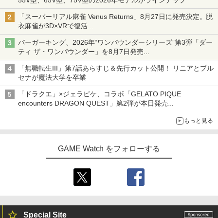
「スーパーリアル麻雀 Venus Returns」8月27日に発売決定。脱
衣麻雀が3D×VRで復活
発売から2週間は20%オフになるセールが実施
バーガーキング、2026年“ワンパウンダーシリーズ”第3弾「ダー
ティ ザ・ワンパウンダー」を8月7日発売
「特製ガーリックマヨソース」を使用した超大型チーズバーガー
「無職転生III」第7話あらすじ＆先行カット公開！ リニアとプル
セナが魔法大学を卒業
「ドラクエ」×ジェラピケ、コラボ「GELATO PIQUE
encounters DRAGON QUEST」第2弾が本日発売
アイスカップに入ったスライムやわたぼう、ベビーサタンなどが
もっと見る
オリジナルアートで登場
GAME Watch をフォローする
Special Site