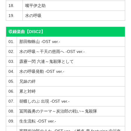
18.
嘴平伊之助
19.
水の呼吸
収録楽曲【DISC2】
01.
那田蜘蛛山 -OST ver.-
02.
水の呼吸～干天の慈雨へ -OST ver.-
03.
霹靂一閃 六連～鬼殺隊として
04.
水の呼吸発動 -OST ver.-
05.
兄妹の絆
06.
累と対峙
07.
胡蝶しのぶ 出現 -OST ver.-
08.
冨岡義勇のテーマ～炭治郎の戦い～鬼殺隊
09.
生生流転 -OST ver.-