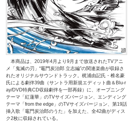
本商品は、2019年4月より9月まで放送されたTVアニ
メ「鬼滅の刃」“竈門炭治郎 立志編”の関連楽曲が収録さ
れたオリジナルサウンドトラック。梶浦由記氏・椎名豪
氏による劇伴39曲（サントラ用新規エディット曲＆Blu-r
ay/DVD特典CD収録劇伴を一部再録）に、オープニング
テーマ「紅蓮華」のTVサイズバージョン、エンディング
テーマ「from the edge」のTVサイズバージョン、第19話
挿入歌「竈門炭治郎のうた」を加えた、全42曲がディス
ク2枚に収録されている。