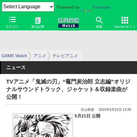
Powered by
Translate
カテゴリ
過去記事
検索
Impressサイト
GAME Watch
アニメ
テレビアニメ
ニュース
TVアニメ「鬼滅の刃」“竈門炭治郎 立志編”オリジ
ナルサウンドトラック、ジャケット＆収録楽曲が
公開！
石山裕規
2021年5月21日 13:39
5月21日 公開