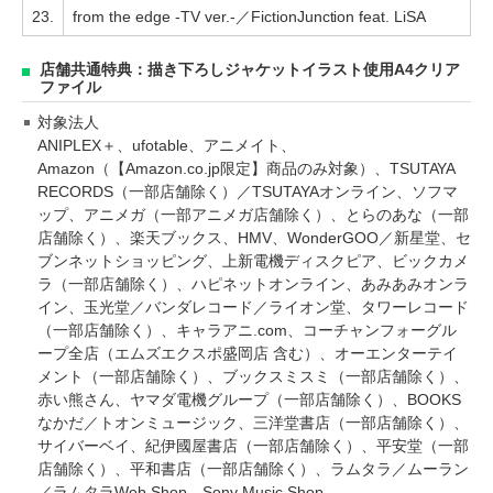
23.
from the edge -TV ver.-／FictionJunction feat. LiSA
店舗共通特典：描き下ろしジャケットイラスト使用A4クリア
ファイル
対象法人
ANIPLEX＋、ufotable、アニメイト、
Amazon（【Amazon.co.jp限定】商品のみ対象）、TSUTAYA
RECORDS（一部店舗除く）／TSUTAYAオンライン、ソフマ
ップ、アニメガ（一部アニメガ店舗除く）、とらのあな（一部
店舗除く）、楽天ブックス、HMV、WonderGOO／新星堂、セ
ブンネットショッピング、上新電機ディスクピア、ビックカメ
ラ（一部店舗除く）、ハピネットオンライン、あみあみオンラ
イン、玉光堂／バンダレコード／ライオン堂、タワーレコード
（一部店舗除く）、キャラアニ.com、コーチャンフォーグル
ープ全店（エムズエクスポ盛岡店 含む）、オーエンターテイ
メント（一部店舗除く）、ブックスミスミ（一部店舗除く）、
赤い熊さん、ヤマダ電機グループ（一部店舗除く）、BOOKS
なかだ／トオンミュージック、三洋堂書店（一部店舗除く）、
サイバーベイ、紀伊國屋書店（一部店舗除く）、平安堂（一部
店舗除く）、平和書店（一部店舗除く）、ラムタラ／ムーラン
／ラムタラWeb Shop、Sony Music Shop