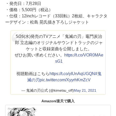
・発売日：7月28日
・価格：5,500円（税込）
・仕様：12inchレコード（33回転）2枚組、キャラクタ
ーデザイン：松島 晃氏描き下ろしジャケット
5/26(水)発売のTVアニメ「鬼滅の刃」竈門炭治
郎 立志編のオリジナルサウンドトラックのジャ
ケットと収録楽曲を公開しました。
ぜひお買い求めください。
https://t.co/VOR0MAe
sG1
視聴動画はこちら
https://t.co/yIUnAqUGQN
#鬼
滅の刃
pic.twitter.com/XyyrhKmZcV
— 鬼滅の刃公式 (@kimetsu_off)
May 21, 2021
Amazon/楽天で購入