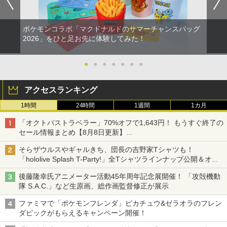
ポケモンコラボ「マクドナルドのサマーチャンスバッグ
2026」をひと足お先に体験してみた！
●
●
●
●
●
●
●
アクセスランキング
1時間
24時間
1週間
1カ月
「オクトパストラベラー」70%オフで1,643円！ もうすぐ終了の
セール情報まとめ【8月8日更新】
ニンテンドーeショップでは「大神 絶景版」が67%オフで990円
そらザウルスやギャルきち、団長の吉野家Tシャツも！
「hololive Splash T-Party!」全Tシャツラインナップ公開＆オン
ライン販売開始
後藤隆幸氏アニメーター活動45年周年記念展開催！ 「攻殻機動
隊 S.A.C.」など生原画、総作画監督修正が展示
ファミマで「ポケモンフレンダ」ピカチュウ&ゼラオラのフレン
ダピックがもらえるキャンペーン開催！