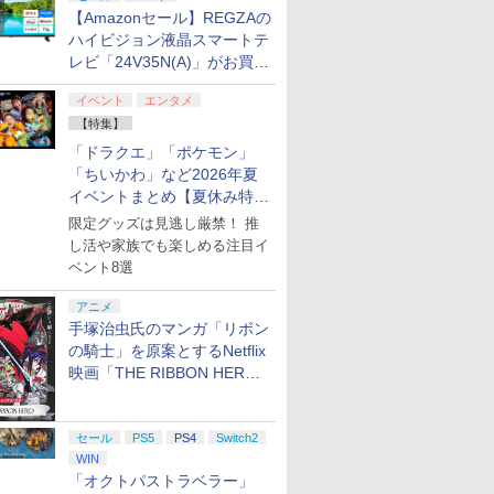
【Amazonセール】REGZAの
ハイビジョン液晶スマートテ
レビ「24V35N(A)」がお買い
得！
イベント
エンタメ
【特集】
「ドラクエ」「ポケモン」
「ちいかわ」など2026年夏
イベントまとめ【夏休み特
集】
限定グッズは見逃し厳禁！ 推
し活や家族でも楽しめる注目イ
ベント8選
アニメ
手塚治虫氏のマンガ「リボン
の騎士」を原案とするNetflix
映画「THE RIBBON HERO
リボンヒーロー」本日配信開
始
セール
PS5
PS4
Switch2
WIN
「オクトパストラベラー」