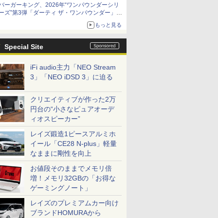
バーガーキング、2026年“ワンパウンダーシリ
ーズ”第3弾「ダーティ ザ・ワンパウンダー」を
8月7日発売
もっと見る
「特製ガーリックマヨソース」を使用した超大
型チーズバーガー
Special Site
iFi audio主力「NEO Stream
3」「NEO iDSD 3」に迫る
クリエイティブが作った2万
円台の“小さなピュアオーデ
ィオスピーカー”
レイズ鍛造1ピースアルミホ
イール「CE28 N-plus」軽量
なままに剛性を向上
お値段そのままでメモリ倍
増！メモリ32GBの「お得な
ゲーミングノート」
レイズのプレミアムカー向け
ブランドHOMURAから