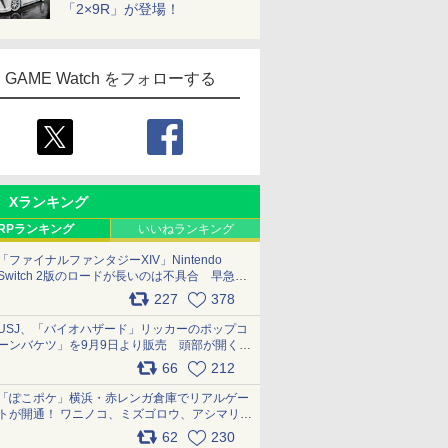
「2×9R」が登場！
GAME Watch をフォローする
Xランキング
RPランキング
いいねランキング
「ファイナルファンタジーXIV」Nintendo
Switch 2版のロードが長いのは不具合 早急に
アップデートできるよう対応中
227
378
pic.x.com/s9S3nRCAGa
USJ、「バイオハザード」リッカーのポップコ
ーンバケツ」を9月9日より販売 頭部が開く仕
組み。味は恐怖を堪のう「味噌フレーバー」
66
212
pic.x.com/81MuXGahVM
「ぽこポケ」横浜・赤レンガ倉庫でリアルゲー
トが開通！ ワニノコ、ミズゴロウ、アシマリ登
場シーンをレポート pic.x.com/LDgEByVl6D
62
230