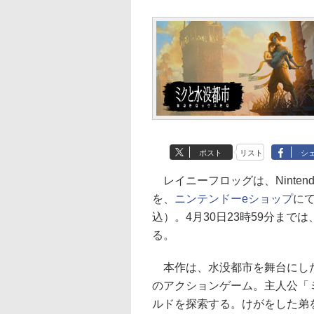
ポスト
リスト
シ
レイニーフロッグは、Nintend
を、
ニンテンドーeショップ
にて
込）。4月30日23時59分まで
る。
本作は、水没都市を舞台にした
のアクションゲーム。主人公「
ルドを探索する。けがをした弟