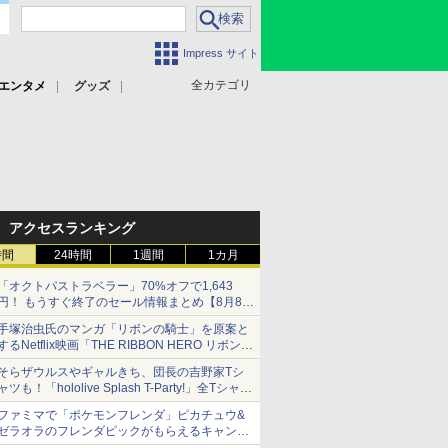
Impress サイト
全カテゴリ
エンタメ
グッズ
アクセスランキング
時間
24時間
1週間
1カ月
「オクトパストラベラー」70%オフで1,643
円！ もうすぐ終了のセール情報まとめ【8月8日
更新】
手塚治虫氏のマンガ「リボンの騎士」を原案と
ニンテンドーeショップでは「大神 絶景版」が
するNetflix映画「THE RIBBON HERO リボンヒ
67%オフで990円
ーロー」本日配信開始
そらザウルスやギャルきち、団長の吉野家Tシ
ャツも！「hololive Splash T-Party!」全Tシャツ
ラインナップ公開＆オンライン販売開始
ファミマで「ポケモンフレンダ」ピカチュウ&
ゼラオラのフレンダピックがもらえるキャンペ
ーン開催！