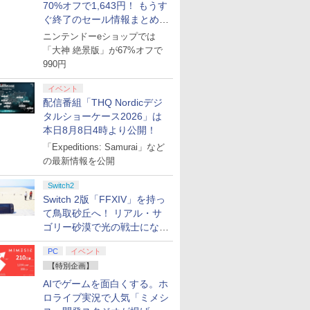
70%オフで1,643円！ もうす
ぐ終了のセール情報まとめ
【8月8日更新】
ニンテンドーeショップでは
「大神 絶景版」が67%オフで
990円
イベント
配信番組「THQ Nordicデジ
タルショーケース2026」は
本日8月8日4時より公開！
「Expeditions: Samurai」など
の最新情報を公開
Switch2
Switch 2版「FFXIV」を持っ
て鳥取砂丘へ！ リアル・サ
ゴリー砂漠で光の戦士になっ
てみた
PC
イベント
【特別企画】
AIでゲームを面白くする。ホ
ロライブ実況で人気「ミメシ