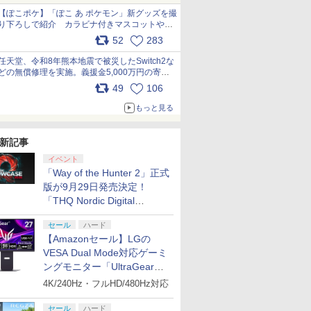
【ぽこポケ】「ぽこ あ ポケモン」新グッズを撮
り下ろしで紹介 カラビナ付きマスコットやス
クエアポーチが仲間入り
52
283
pic.x.com/XmVAgBxaW5
任天堂、令和8年熊本地震で被災したSwitch2な
どの無償修理を実施。義援金5,000万円の寄付
も発表 pic.x.com/BAYsMfUfUC
49
106
もっと見る
新記事
イベント
「Way of the Hunter 2」正式
版が9月29日発売決定！
「THQ Nordic Digital
Showcase 2026」まとめ
セール
ハード
【Amazonセール】LGの
VESA Dual Mode対応ゲーミ
ングモニター「UltraGear
27G850A-B」がお買い得！
4K/240Hz・フルHD/480Hz対応
セール
ハード