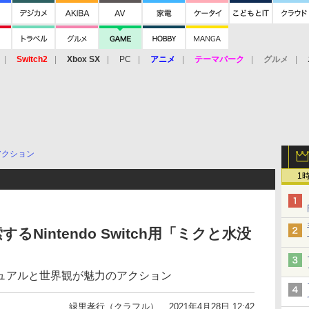
Switch2
Xbox SX
PC
アニメ
テーマパーク
グルメ
 Vita
3DS
アーケード
VR
アクション
1
Nintendo Switch用「ミクと水没
ュアルと世界観が魅力のアクション
緑里孝行（クラフル）
2021年4月28日 12:42