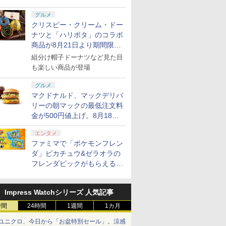
グルメ
クリスピー・クリーム・ドー
ナツと「ハリポタ」のコラボ
商品が8月21日より期間限定
で発売
組分け帽子ドーナツなど見た目
も楽しい商品が登場
グルメ
マクドナルド、マックデリバ
リーの朝マックの最低注文料
金が500円値上げ。8月18日
より1,500円から受付
エンタメ
ファミマで「ポケモンフレン
ダ」ピカチュウ&ゼラオラの
フレンダピックがもらえるキ
ャンペーン開催！
Impress Watchシリーズ 人気記事
時間
24時間
1週間
1カ月
ユニクロ、今日から「お盆特別セール」。涼感