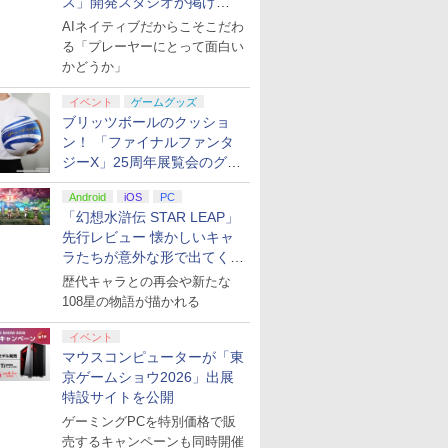
ス」開発スタジオが掲げ
る“AI活用の信念”とは？【講
AIネイティブだからこそこだわ
演レポート】
る「プレーヤーにとって面白い
かどうか」
イベント
ゲームグッズ
ブリッツボールのクッショ
ン！ 「ファイナルファンタ
ジーX」25周年展覧会のグッ
ズ情報が公開
Android
iOS
PC
「幻想水滸伝 STAR LEAP」
先行レビュー 懐かしいキャ
ラたちが意外な形で出てくる
シリーズ完全新作！
歴代キャラとの再会や新たな
108星の物語が描かれる
イベント
マウスコンピューターが「東
京ゲームショウ2026」出展
特設サイトを公開
ゲーミングPCを特別価格で販
売するキャンペーンも同時開催