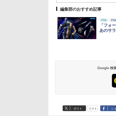
ック 2個入
品交換はお受けでき
オゲームコントロ
せん
ー（ブラック）
編集部のおすすめ記事
PS5
PS
「フォー
あのサラ
Google
ポスト
リスト
シ