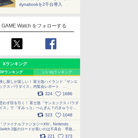
dynabookを2千台導入
GAME Watch をフォローする
Xランキング
RPランキング
いいねランキング
推し探しが楽しい！ 富士急ハイランド「サンエ
ックス パラダイス」内覧会レポート
pic.x.com/p718c0QB0k
324
1686
思わず目を引く！ 富士急「サンエックス パラダ
イス」で「すみっコ」ぺんぎん？のきゅうりド
ッグを食べてみた イラストそのままのメニュ
323
1048
ー化に挑戦。これが意外にもおいしい
pic.x.com/Kgl04hZaeg
「ファイナルファンタジーXIV」Nintendo
Switch 2版のロードが長いのは不具合 早急に
アップデートできるよう対応中
221
373