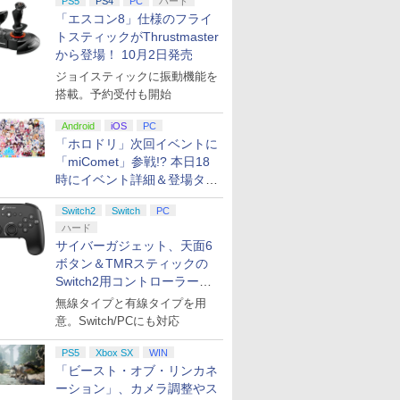
PS5
PS4
PC
ハード
「エスコン8」仕様のフライ
トスティックがThrustmaster
から登場！ 10月2日発売
ジョイスティックに振動機能を
搭載。予約受付も開始
Android
iOS
PC
「ホロドリ」次回イベントに
「miComet」参戦!? 本日18
時にイベント詳細＆登場タレ
ント公開
Switch2
Switch
PC
ハード
サイバーガジェット、天面6
ボタン＆TMRスティックの
Switch2用コントローラーを9
月下旬発売！
無線タイプと有線タイプを用
意。Switch/PCにも対応
PS5
Xbox SX
WIN
「ビースト・オブ・リンカネ
ーション」、カメラ調整やス