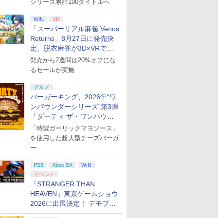
シリーズ累計100タイトルへ
WIN
VR
「スーパーリアル麻雀 Venus
Returns」8月27日に発売決
定。脱衣麻雀が3D×VRで復
活
発売から2週間は20%オフにな
7
7
7
8
8
8
7
9
9
9
10
10
10
るセールが実施
グルメ
バーガーキング、2026年“ワ
7
7
7
7
8
8
8
8
9
9
9
9
10
10
10
10
ンパウンダーシリーズ”第3弾
「ダーティ ザ・ワンパウン
ダー」を8月7日発売
ロード
ァンタジ
【新品】ゼルダの伝説 ブレスオブザワイルド
さらにい
ゼノブレイド ディフィ
【特典】ドラゴンクエ
OVA版ロードス島戦記
スプラトゥーン レイダ
【中古】 ゲームソフト
【楽天ブックス限定配
[Switch 2] ぽこ あ ポケモン エキスパンシ
【店内全品P10倍 8/4〜
カプコン 鬼武者 Way
幼女戦記II 1【Blu-
【楽天ブッ
テイクツー
幼女戦記II 
「特製ガーリックマヨソース」
POT-P-
 【PS5】
Switch【任天堂】
隅に 特装
ニティブ・エディショ
ストI＆II PS5版(40周
デジタルリマスター
ース [Nintendo
通常版 バイオハザード
送BOX】【楽天ブック
ンロード版）※3,200ポイントまでご利用可
要エントリー】【中
of the Sword【PS5】
ray】 [ 悠木碧 ]
典】スーパ
クティブ・
ray】 [ 悠
を使用した超大型チーズバーガ
ay】 [ の
ン Nintendo Switch 2
年スライムアクリルチ
Blu-rayBOX スタンダ
Switch 2 専用] 任天堂
レクイエム プレイステ
ス限定先着特典+先着特
古】[Switch2] ぽこ あ
ELJM30821
ラザーズ 
【PS5】
ー
￥4,400
￥11,297
￥11,297
Edition
ャーム)
ード エディション
[ラッピング不可]
ーション5 ホラーADV
典】劇場版「鬼滅の
ポケモン(20260305)
[ELJM30821]
Nintendo 
フト・オー
￥6,480
￥6,602
￥10,560
￥6,550
￥6,680
￥11,000
￥6,580
￥7,630
￥7,577
￥8,320
【Blu-ray】 [ 草尾毅 ]
ELJM-30814【飾磨
刃」無限城編 第一章 猗
Edition
ードインボ
PS5
Xbox SX
WIN
プリペイ
ション ス
 Elite
に
ニンテンドープリペイ
【PS5】進撃の巨人３
【国内正規品】
【Amazon.co.jp限
ニンテンドープリペイ
PlayStation 5 デジタ
Xbox プリペイドカー
【Amazon.co.jp限
ニンテンドープリペイ
プレイステーション ス
GameSir G7 HE 有線
宮﨑駿監督作品集
マリオカー
プレイステ
HyperX Cl
ヤマトよ永
店】【代金引換不可・
窩座再来(完全生産限定
ンリンパー
配送日：20
イベント
円|オンラ
,000円|
コントロー
[Blu-
ド番号 500円|オンライ
【メーカー特典あり】
Thrustmaster スラス
定】劇場版「僕の心の
ド番号 2000円|オンラ
ル・エディション 日本
ド 2,000円 デジタルコ
定】ラブライブ！スー
ド番号 3000円|オンラ
トアチケット 15,000円
ゲームコントローラー
[Blu-ray]
-Switch2
トアチケット 
Gladiate
REBEL3199
日時指定不可】【ポス
版)【Blu-ray】(かるた
ーマリオ」
日、プレイ
「STRANGER THAN
ード版
 Core
ンコード版
【早期購入特典】「キ
トマスター TH8S シフ
ヤバイやつ」 Blu-
インコード版
語専用 (CFI-2200B01)
ード 【旧 Xbox ギフト
パースター!! Liella!
インコード版
|オンラインコード版
XBOX Series X|S
オンライン
イセンス 
ray]
ト投函】
+イベント抽選権+描き
2種)
2026年11
￥47,233
￥8,564
ワイト)
ャラクターエディット
ター - PC、PS4、
ray（Amazon.co.jp特
+ ディスクドライブ
カード】 [オンライン
7th LoveLive! ～Fly!
XBOX One Windows
コントロー
HEAVEN」東京ゲームショウ
下ろし色紙) [ 吾峠呼世
[ELJM-31
￥500
￥9,680
￥14,141
￥8,800
￥2,000
￥66,849
￥2,000
￥27,500
￥3,000
￥15,000
￥6,799
￥3,000
￥4,482
￥8,760
パーツ：自由の翼パー
PS5、PS5 Pro、Xbox
典：Blu-rayスリーブケ
(CFI-ZDD1J) セット
コード]
MUSIC WORLD♪～
10/11用 PCコントロー
日本正規代
晴 ]
ンド セフト 
2026に出展決定！ デモプレ
カー」DLC 同梱
One、Xbox Series X|S
ース） [Blu-ray]
Blu-ray BOX - Liella!
ラーゲームパッド ホー
6L366AA
イや体験型展示も
対応の高精度 H パター
(ビジュアルシート11枚
ル効果スティック付き