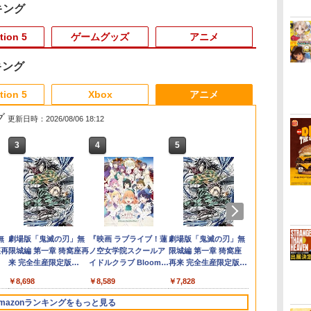
キング
tion 5
ゲームグッズ
アニメ
キング
3
3
3
3
4
4
4
4
5
5
5
5
6
6
6
6
tion 5
Xbox
アニメ
グ
更新日時：2026/08/06 18:12
3
3
3
3
4
4
4
4
5
5
5
5
6
6
6
6
C
チ
ブ
】
ドラゴンクエストXI
がんばれゴエモン大集
ペルソナ5 ザ・ロイヤ
宮崎駿と青サギと… ～
ホリ Switch2 星のカー
【店内全品P10倍 8/4〜
Switch2 ケース スイッ
アニプレックス ブル
スクウェア・エニック
コナミデジタルエンタ
ゲーム機 本体 脳を鍛
羅小黒戦記2 ぼくらが
ペルソナ3 リ
ファイナルフ
【送料無料】
この世界の（
ラ
定
コ
ル
過ぎ去りし時を求めて
合！ PS5版
ル 主人公×ぶくぶ ぬ
「君たちはどう生きる
ビィ ぬいポーチ for
要エントリー】【中
チ2 Nintendo 対応 ス
ーレイディスク 劇場
ス 【Switch2】FINAL
テインメント 【封入特
える大人の娯楽ゲーム
望む未来(通常版)
【Switch2】 
ー レゾナンス
-Nintendo 
くつもの）片
S Switch2版
いぐるみマスコット
か」への道～【Blu-
Nintendo Switch 2 カ
古】[PS5] Clair
イッチ スイッチツー
版「鬼滅の刃」無限列
FANTASY VII
典付】【PS5】METAL
4タイトル収録 HDMI
【Blu-ray】 [ 花澤香菜
AAUZA
ELJM-30964
限定版【Blu-r
￥4,889
￥7,095
デル
07.魅力 ランク1
ray】 [ (ドキュメンタ
ービィ
Obscur: Expedition
名入れ かわいい ニン
車編 通常版
REBIRTH [POT-P-
GEAR SOLID:
差すだけ ワイヤレスコ
]
ん ]
￥4,930
￥2,200
￥3,722
￥4,980
￥5,580
￥1,300
￥4,400
￥5,920
￥5,610
￥4,980
￥4,976
￥6,450
￥6,520
￥7,977
凹
リー) ]
33(クレール・オブスキ
テンドースイッチ カバ
ABMTA NSW2 ファイ
MASTER
ントローラー 付き 麻
ダ
ー
無
Nintendo Switch 2(日
【純正品】ディスクド
【純正品】Xbox ワイ
劇場版「鬼滅の刃」無
ニンテンドープリペイ
【純正品】DualSense
【純正品】Xbox 充電
『映画 ラブライブ！蓮
ニンテンドープリペイ
【純正品】DualSense
【純正品】Xbox ワイ
劇場版「鬼滅の刃」無
ニンテンドー
プレイステー
【純正品】Xbox
ヤマトよ永遠
調節
ュール:エクスペディシ
ー ポーチ switch Lite
ナルファンタジ-7 リ
COLLECTION Vol.2
雀 将棋 脳トレ ゲーム
コ
座再
本語・国内専用)
ライブ(CFI-ZDD1J)
ヤレス コントローラー
限城編 第一章 猗窩座再
ド番号 9000円|オンラ
ワイヤレスコントロー
式バッテリー + USB-C
ノ空女学院スクールア
ド番号 5000円|オンラ
ワイヤレスコントロー
ヤレス コントローラー
限城編 第一章 猗窩座
ド番号 1000
トアチケット 10
ワイヤレス 
REBEL3199 7 
ョン 33) Kepler
新型 本体 ジョイコン
バ-ス]
[ELJM-30900 PS5 メタ
イーハトーヴォ物語 サ
コ
フト
PlayStation 5
(ロボット ホワイト)
来 完全生産限定版
インコード版
ラー ミッドナイト ブ
ケーブル
イドルクラブ Bloom
インコード版
ラー(CFI-ZCT2J)
(カーボンブラック)
再来 完全生産限定版
インコード版
オンラインコ
ラー Series 2
ray]
ロ
Interactive(20250424)
ソフト ケーブル 収納
ルギアソリッド マス
ラブレッドブリーダー
￥55,603
ン
[Blu-ray]
ラック(CFI-ZCT2J01)
Garden Party』Blu-
[DVD]
Edition (ホ
便
可能 ポーチ クリスマ
タ-コレクション 2]
3 KTFC-008B【メール
￥11,849
￥7,681
￥8,698
￥9,000
￥10,737
￥2,618
￥8,589
￥5,000
￥10,737
￥8,020
￥7,828
￥1,000
￥10,000
￥18,755
￥8,760
ray（特装限定版）
リ
ス ギフト クリスマス
便送料無料】
返
プレゼント 送料無料
mazonランキングをもっと見る