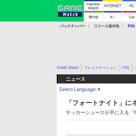
バックナンバー
リリース送付先
PS5
モバイル
eスポーツ
クラウド
PS
GAME Watch
プレイステーション
PS5
ニュース
Select Language
▼
「フォートナイト」に
サッカーシューズが手に入る「Ne