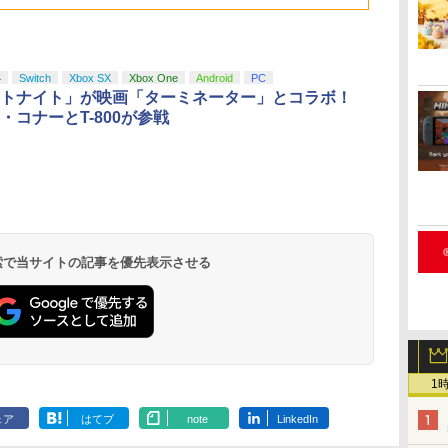
ま
4
Switch
Xbox SX
Xbox One
Android
PC
トナイト」が映画「ターミネーター」とコラボ！
・コナーとT-800が参戦
 検索で当サイトの記事を優先表示させる
1
ェア
はてブ
note
LinkedIn