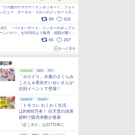
pic.x.com/s9S3nRCAGa
「ウマ娘のウマウマ！ケンタッキー！」フォト
レビュー カーネル・ゴルシのメッセージ入り
パッケージや描き下ろしトレカなどが登場
89
315
pic.x.com/PjnkR9vkXl
USJ、「バイオハザード」リッカーのポップコ
ーンバケツ」を9月9日より販売 頭部が開く仕
組み。味は恐怖を堪のう「味噌フレーバー」
65
207
pic.x.com/81MuXGahVM
もっと見る
新記事
Android
iOS
PC
「ホロドリ」水着のさくらみ
こさん＆星街すいせいさんが
次回イベントで登場！
Switch2
Switch
「トモコレ わくわく生活」
は約800万本！ 任天堂の決算
資料で販売本数が発表
「ぽこポケ」は127万本に