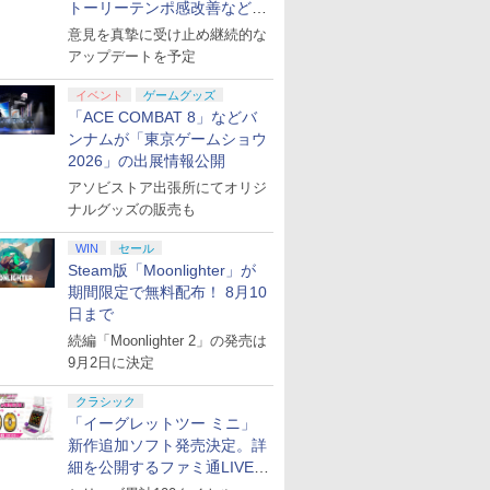
トーリーテンポ感改善などの
アプデを1週間以内に実施
意見を真摯に受け止め継続的な
アップデートを予定
イベント
ゲームグッズ
「ACE COMBAT 8」などバ
ンナムが「東京ゲームショウ
2026」の出展情報公開
アソビストア出張所にてオリジ
ナルグッズの販売も
WIN
セール
Steam版「Moonlighter」が
期間限定で無料配布！ 8月10
日まで
続編「Moonlighter 2」の発売は
9月2日に決定
クラシック
「イーグレットツー ミニ」
新作追加ソフト発売決定。詳
細を公開するファミ通LIVEが
8月27日20時から配信