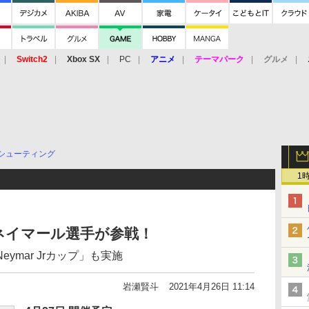
Switch2
Xbox SX
PC
アニメ
テーマパーク
グルメ
 Vita
3DS
アーケード
VR
シューティング
1
ネイマール選手が参戦！
ymar Jrカップ」も実施
岩瀬賢斗
2021年4月26日 11:14