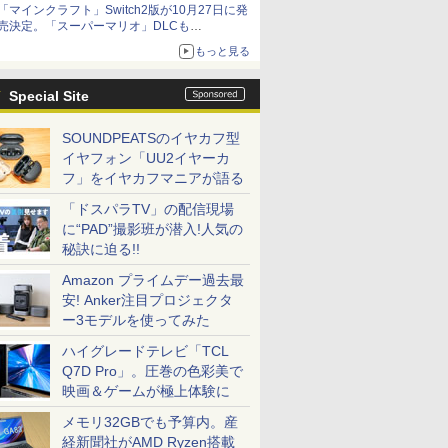
「マインクラフト」Switch2版が10月27日に発
売決定。「スーパーマリオ」DLCも
Switch版からのアップグレードも可能に
もっと見る
Special Site
SOUNDPEATSのイヤカフ型
イヤフォン「UU2イヤーカ
フ」をイヤカフマニアが語る
「ドスパラTV」の配信現場
に“PAD”撮影班が潜入!人気の
秘訣に迫る!!
Amazon プライムデー過去最
安! Anker注目プロジェクタ
ー3モデルを使ってみた
ハイグレードテレビ「TCL
Q7D Pro」。圧巻の色彩美で
映画＆ゲームが極上体験に
メモリ32GBでも予算内。産
経新聞社がAMD Ryzen搭載