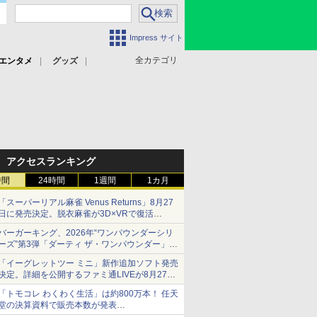
Impress サイト
全カテゴリ
エンタメ
グッズ
アクセスランキング
時間
24時間
1週間
1カ月
「スーパーリアル麻雀 Venus Returns」8月27
日に発売決定。脱衣麻雀が3D×VRで復活
発売から2週間は20%オフになるセールが実施
バーガーキング、2026年“ワンパウンダーシリ
ーズ”第3弾「ダーティ ザ・ワンパウンダー」を
8月7日発売
「イーグレットツー ミニ」新作追加ソフト発売
「特製ガーリックマヨソース」を使用した超大
決定。詳細を公開するファミ通LIVEが8月27日
型チーズバーガー
20時から配信
「トモコレ わくわく生活」は約800万本！ 任天
シリーズ累計100タイトルへ
堂の決算資料で販売本数が発表
「ぽこポケ」は127万本に