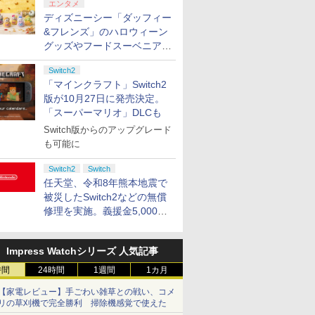
エンタメ
ン シフター
セット付き)
ビデオゲームコントロ
ディズニーシー「ダッフィー
ーラー（ブラック）
&フレンズ」のハロウィーン
グッズやフードスーベニアが
8月25日より発売
Switch2
「マインクラフト」Switch2
版が10月27日に発売決定。
「スーパーマリオ」DLCも
Switch版からのアップグレード
も可能に
Switch2
Switch
任天堂、令和8年熊本地震で
被災したSwitch2などの無償
修理を実施。義援金5,000万
円の寄付も発表
Impress Watchシリーズ 人気記事
時間
24時間
1週間
1カ月
【家電レビュー】手ごわい雑草との戦い、コメ
リの草刈機で完全勝利 掃除機感覚で使えた