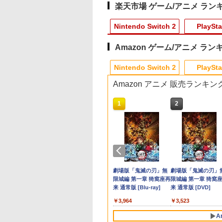
楽天市場 ゲーム/アニメ ラン
Nintendo Switch 2
PlaySta
Amazon ゲーム/アニメ ラン
10
10
10
1
1
1
1
2
2
2
2
Nintendo Switch 2
PlaySta
Amazon アニメ 販売ランキン
10
10
10
10
1
1
1
1
2
2
2
2
] ぽこ あ ポケモン エキスパンションパス（ダウ
内全品P10倍 8/4〜
コン 鬼武者 Way
記II 1【Blu-
【楽天ブックス限定特
テイクツー・インタラ
幼女戦記II 3【Blu-
eFootball(TM) Kick-
PS5 スティックカバー
【中古】劇場版マクロ
【中古】ファインディ
アンサー Switch2/P
SALE プロフリーク 
Newスーパーマリオ
【中古】【未使用品
,200ポイントまでご利用可
ントリー】【中
the Sword【PS5】
】 [ 悠木碧 ]
典】スーパーマリオブ
クティブ・ジャパン
ray】 [ 悠木碧 ]
Off! 【Switch2】
コントローラー 交換用
スF~イツワリノウタヒ
ング・ドリー
用 miniコントロー
ーキー フリーク2 限
ラザーズWii ノコノ
塔の上のラプンツェ
Switch2] ぽこ あ
M30821
ラザーズ ワンダー
【PS5】グランド・セ
RL205-J1
スティックキャップ
メ~ Blu-ray Disc (PS3
MovieNEX [純正ブルー
ー ブラック [ANS-
クリアカラー PRO
エアホッケー
[DVDのみ]
,297
￥11,297
ン(20260305)
JM30821]
Nintendo Switch 2
フト・オートVI 【コ
PS4 コントローラー /
専用ソフト収録) ハイ
レイ＋純正ケース]
SW200BK]
FREAK Cheeky モ
580
630
￥7,577
￥8,320
￥3,600
￥630
￥386
￥1,080
￥4,370
￥2,490
￥1,254
￥3,280
Edition ＋ みんなでリ
ードインボックス版、
PS5 コントローラー /
ブリッドパック
V2 PS5 PS4 NS pro
テンドープリペイ
イステーション ス
eSir G7 HE 有線
駿監督作品集
マリオカート ワールド
プレイステーション ス
HyperX Clutch
ヤマトよ永遠に
スプラトゥーン レイダ
PlayStation 5 デジタ
【純正品】Xbox ワイ
劇場版「鬼滅の刃」無
スプラトゥーン レイ
Beast of
Xbox プリペイドカ
劇場版「鬼滅の刃」
ンリンパーク(「スーパ
配送日：2026年11月12
PS5 コントローラー
型 FPS 無段階高さ
号 3000円|オンラ
チケット 15,000円
ムコントローラー
-ray]
-Switch2
トアチケット 3,000円|
Gladiate Xbox公式ラ
REBEL3199 6 [Blu-
ース|オンラインコード
ル・エディション 日本
ヤレス コントローラー
限城編 第一章 猗窩座再
ース -Switch2
Reincarnation -PS5
ド 5,000円 デジタル
限城編 第一章 猗窩
ーマリオ」ステッカー
日、プレイ開始日：
Edge ハンドル 交換用
profreek PS4 PS5
コード版
ンラインコード版
X Series X|S
オンラインコード版
イセンス ゲーミング
ray]
版
語専用 Console
+ USB-C® ケーブル
来 通常版 [Blu-ray]
【特典】プロダクト
ード 【旧 Xbox ギ
来 通常版 [DVD]
2種)
2026年11月19日】
周辺機器 ホコリ防止 全
nintendo switchプ
,233
￥8,564
￥6,455
X One Windows
コントローラー 有線
Language: Japanese
ード 封入
カード】 [オンライ
[ELJM-31040 PS5 グラ
面保護 快適なグリップ
コン対応【定形外郵
000
,000
799
￥3,000
￥4,482
￥8,760
￥5,832
￥55,000
￥8,300
￥3,964
￥7,286
￥5,000
￥3,523
/11用 PCコントロー
日本正規代理店品
only (CFI-2200B01)
コード]
ンド セフト オ-ト 6]
取付簡単 DualSense
のみ送料無料】しま
ゲームパッド ホー
6L366AA
DualShock4 対応 ブラ
ス堂※箱壊れによる
A
果スティック付き