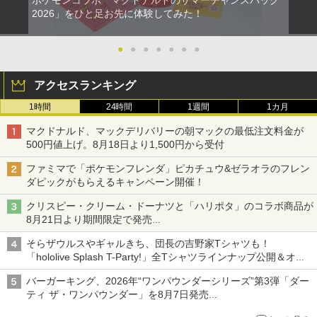
2026」をひと足お先に体験してみた！
●
●
●
●
●
●
●
アクセスランキング
1時間
24時間
1週間
1カ月
マクドナルド、マックデリバリーの朝マックの最低注文料金が
500円値上げ。8月18日より1,500円から受付
ファミマで「ポケモンフレンダ」ピカチュウ&ゼラオラのフレン
ダピックがもらえるキャンペーン開催！
クリスピー・クリーム・ドーナツと「ハリポタ」のコラボ商品が
8月21日より期間限定で発売
組分け帽子ドーナツなど見た目も楽しい商品が登場
そらザウルスやギャルきち、団長の吉野家Tシャツも！
「hololive Splash T-Party!」全Tシャツラインナップ公開＆オン
ライン販売開始
バーガーキング、2026年“ワンパウンダーシリーズ”第3弾「ダー
ティ ザ・ワンパウンダー」を8月7日発売
「特製ガーリックマヨソース」を使用した超大型チーズバーガー