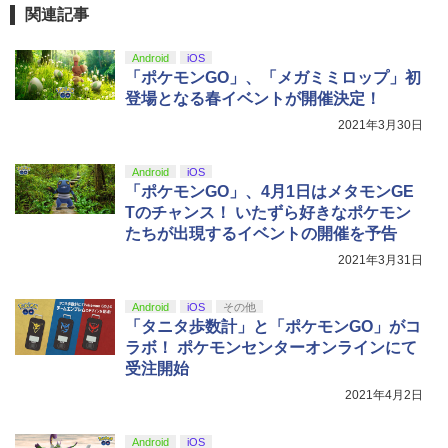
ZCT2J01)
￥6,782
[Switch 2] ぽこ あ ポケモン エキスパン
￥749
4
関連記事
ションパス（ダウンロード版）※3,200
￥9,000
￥10,737
ポイントまでご利用可
劇場版「鬼滅の刃」無限城編 第一章 猗
4
Android
iOS
窩座再来 完全生産限定版 [Blu-ray]
【特典】トゥームレイダー：レガシー・
￥4,400
【国内正規品】Thrustmaster スラスト
「ポケモンGO」、「メガミミロップ」初
5
5
オブ・アトランティス(【早期購入同梱特
マスター TH8S シフター - PC、PS4、P
【送料無料】劇場版「鬼滅の刃」無限城
ニンテンドープリペイド番号 5000円|オ
登場となる春イベントが開催決定！
5
5
￥8,698
典】コスチューム「ララ・クロフト・サ
【純正品】DualSense ワイヤレスコン
S5、PS5 Pro、Xbox One、Xbox Serie
編 第一章 猗窩座再来(通常版)【Blu-ra
ンラインコード版
5
2021年3月30日
バイバー(仮)」（ゲーム内コンテンツ）)
トローラー(CFI-ZCT2J)
s X|S 対応の高精度 H パターン シフター
y】/アニメーション[Blu-ray]【返品種別
A】
レトロフリーク レッド×ホワイト ( レト
￥5,000
5
￥7,012
￥10,737
￥14,141
ロゲーム互換機 )（ コントローラーアダ
Android
iOS
プターセット ）CY-RF-RW HDMI出力 ど
￥4,400
『映画 ラブライブ！蓮ノ空女学院スクー
「ポケモンGO」、4月1日はメタモンGE
5
こでもセーブ 互換機種 FC SFC SNES G
ルアイドルクラブ Bloom Garden Part
Tのチャンス！ いたずら好きなポケモン
B GBC GBA MD GEN PCE TG-16 PCE
y』Blu-ray（特装限定版）
SG
たちが出現するイベントの開催を予告
2021年3月31日
￥8,589
￥25,300
Android
iOS
その他
「タニタ歩数計」と「ポケモンGO」がコ
ラボ！ ポケモンセンターオンラインにて
受注開始
2021年4月2日
Android
iOS