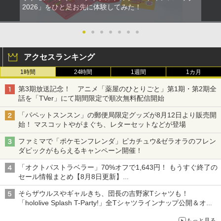
2026」をひと足お先に体験してみた！
●
●
●
●
●
●
●
アクセスランキング
1時間
24時間
1週間
1カ月
第3期放送記念！ アニメ「薬屋のひとりごと」第1期・第2期全
話を「TVer」にて期間限定で順次無料配信開始
「パペットスンスン」の郵便局限定グッズが8月12日より販売開
始！ マスコットやがまぐち、レターセットなどが登場
ファミマで「ポケモンフレンダ」ピカチュウ&ゼラオラのフレン
ダピックがもらえるキャンペーン開催！
「オクトパストラベラー」70%オフで1,643円！ もうすぐ終了の
セール情報まとめ【8月8日更新】
ニンテンドーeショップでは「大神 絶景版」が67%オフで990円
そらザウルスやギャルきち、団長の吉野家Tシャツも！
「hololive Splash T-Party!」全Tシャツラインナップ公開＆オン
ライン販売開始
もっと見る