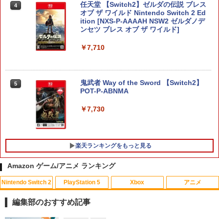
任天堂 【Switch2】ゼルダの伝説 ブレス
4
オブ ザ ワイルド Nintendo Switch 2 Ed
ition [NXS-P-AAAAH NSW2 ゼルダノデ
ンセツ ブレス オブ ザ ワイルド]
￥7,710
鬼武者 Way of the Sword 【Switch2】
5
POT-P-ABNMA
￥7,730
楽天ランキングをもっと見る
Amazon ゲーム/アニメ ランキング
Nintendo Switch 2
PlayStation 5
Xbox
アニメ
シティーズ：スカイライン リマスター
PS Vita 2000 アナログスティック・スラ
【中古】おそ松さん 第五松（初回生産
1
1
1
ジャパン・スペシャル・エディション
イドパッド修理用基板 部品 パーツ L R
限定版 Blu-ray DISC）/Blu−ray Dis
編集部のおすすめ記事
互換 黒 ブラック オリジナルウエス スラ
c/EYXA-10744
イドパッド
￥5,591