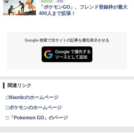
スプラトゥーン レイダース|オンライン
PlayStation 5 デジタル・エディション
【純正品】Xbox ワイヤレス コントロー
劇場版「鬼滅の刃」無限城編 第一章 猗
Android
iOS
1
1
1
1
￥272
コード版
日本語専用 Console Language: Japan
ラー + USB-C® ケーブル
窩座再来 通常版 [Blu-ray]
「ポケモンGO」、フレンド登録枠が最大
￥750
ese only (CFI-2200B01)
400人まで拡張！
￥5,832
￥8,300
￥3,982
￥55,000
RIDE 6
猫物語 黒 つばさファミリー 上・下 セッ
2
2
＼マラソン限定★エントリーでP10倍／S
ト 全巻 完全生産限定版 物語シリーズ
2
team Deck OLED / LCD フィルム 保護
【Blu-ray】
￥5,901
【純正品】Xbox ワイヤレス コントロー
フィルム ガラスフィルム 本体 保護 フィ
2
Google 検索で当サイトの記事を優先表示させる
スプラトゥーン レイダース -Switch2
劇場版「鬼滅の刃」無限城編 第一章 猗
Beast of Reincarnation -PS5 【特典】
ラー (ロボット ホワイト)
2
2
ルム シート 液晶保護 ガラス スチーム ス
2
￥320
窩座再来 通常版 [DVD]
プロダクトコード 封入
チームデック OLED スチームデック LC
￥6,447
D ガイド枠 指紋防止
￥7,681
￥3,523
￥7,286
【特典】ファイナルファンタジー レゾナ
￥998
3
【中古】【Blu−ray】ファイナルファン
3
ンス PS5版(【初回封入特典】魔導船＆
タジーVII アドベントチルドレン コン
かけだし騎士の応援パック・かけだし騎
【純正品】Xbox ワイヤレス コントロー
プリート 初回限定版 PS3版「ファイ
3
士のスタートダッシュパック)
ラー (カーボンブラック)
ナルファンタジーXIII」体験版・スリー
関連リンク
Nintendo Switch 2(日本語・国内専用)
【Amazon.co.jp限定】劇場版モノノ怪
【純正品】ディスクドライブ(CFI-ZDD1
3
3
3
Nintendo Switch2 専用 スリムハードポ
ブケース付 / アニメ
3
第三章 蛇神 (Amazon.co.jp限定オリジ
J) PlayStation 5
￥6,526
ーチ 収納ケース ハードケース ポーチ 収
￥8,020
ナル三方背収納ケース付きコレクション)
￥55,491
□Nianticのホームページ
納バッグ 耐衝撃 スイッチ2 キャリングケ
￥540
(オリジナル特典:オリジナル巾着＋メー
￥11,849
ース 軽量 ◇ALW-PU-001
カー特典:【坤と離】二振りの剣、十翼よ
□ポケモンのホームページ
り来たる！スタジオ描き下ろしイラスト
【特典】MARVEL Tōkon: Fighting So
￥1,680
【純正品】Xbox 充電式バッテリー + US
4
4
ボード付) [Blu-ray]
□「Pokemon GO」のページ
uls(【早期購入封入特典】ロビーのアイ
B-C ケーブル
【中古】うどんの国の金色毛鞠 第一巻/
4
テムセット)
【純正品】DualSense ワイヤレスコン
ニンテンドープリペイド番号 9000円|オ
4
Blu−ray Disc/VPXY-71489
4
￥10,780
トローラー ミッドナイト ブラック(CFI-
ンラインコード版
￥2,618