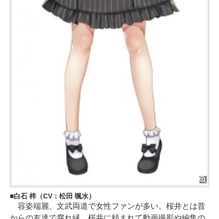
白石 梓（CV：松田 颯水）
容姿端麗、文武両道で女性ファンが多い。桜井とは昔
からの友達で腐れ縁。桜井に頼まれて動画撮影や編集の