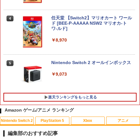
任天堂 【Switch2】マリオカート ワール
4
ド [BEE-P-AAAAA NSW2 マリオカ-ト
ワ-ルド]
￥8,970
Nintendo Switch 2 オールインボックス
5
￥9,073
楽天ランキングをもっと見る
Amazon ゲーム/アニメ ランキング
Nintendo Switch 2
PlayStation 5
Xbox
アニメ
【特典】BLUE REFLECTION Quartet:
【中古】ファイナルファンタジーXII レ
マクロスプラス MOVIE EDITION【Blu-r
1
1
1
少女たちのキセキ PS5版(【早期購入特
ヴァナント・ウイング
ay】 [ 山崎たくみ ]
編集部のおすすめ記事
典】特別フォトフレーム「Quartet」)