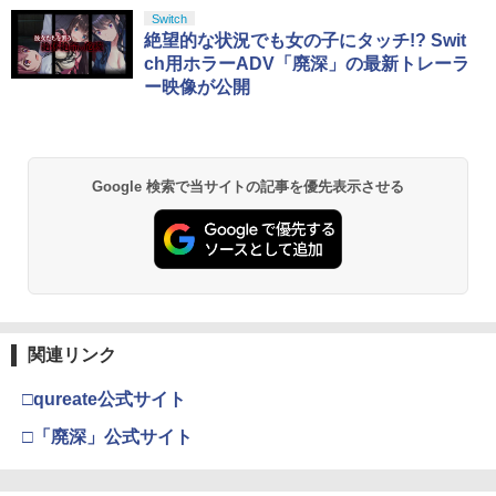
￥596
￥4,070
スプラトゥーン レイダース|オンライン
PlayStation 5 デジタル・エディション
【純正品】Xbox ワイヤレス コントロー
劇場版「鬼滅の刃」無限城編 第一章 猗
Switch
1
1
1
1
￥6,342
コード版
日本語専用 Console Language: Japan
ラー + USB-C® ケーブル
窩座再来 通常版 [Blu-ray]
絶望的な状況でも女の子にタッチ!? Swit
ese only (CFI-2200B01)
ch用ホラーADV「廃深」の最新トレーラ
￥5,832
￥8,300
￥3,982
ー映像が公開
【中古】PS2 ギャロップレーサー6 −R
2
￥55,000
Flow【Blu-ray】 [ ギンツ・ジルバロデ
【特典】真・三國無双2 with 猛将伝 Re
2
2
evolution− PS2 the Best
ィス ]
mastered PS5版(【早期購入封入特
典】「赤兎鐙『真・三國無双2』レトロ
￥660
【純正品】Xbox ワイヤレス コントロー
スタイル」DLC)
￥4,316
2
スプラトゥーン レイダース -Switch2
劇場版「鬼滅の刃」無限城編 第一章 猗
Beast of Reincarnation -PS5 【特典】
ラー (ロボット ホワイト)
2
2
2
Google 検索で当サイトの記事を優先表示させる
窩座再来 通常版 [DVD]
プロダクトコード 封入
￥6,358
￥6,447
￥7,681
￥3,523
￥7,286
[Switch] Pokemon Champions + スタ
3
【楽天ブックス限定先着特典】「超かぐ
3
ーターパック（ダウンロード版）※720
や姫！」通常版【Blu-ray】(アクリルコ
【特典】ファイナルファンタジー レゾナ
ポイントまでご利用可
3
ースター) [ 夏吉ゆうこ ]
【純正品】Xbox ワイヤレス コントロー
ンス PS5版(【初回封入特典】魔導船＆
3
ラー (カーボンブラック)
かけだし騎士の応援パック・かけだし騎
￥980
Nintendo Switch 2(日本語・国内専用)
【Amazon.co.jp限定】劇場版モノノ怪
【純正品】ディスクドライブ(CFI-ZDD1
3
3
￥6,800
3
士のスタートダッシュパック)
第三章 蛇神 (Amazon.co.jp限定オリジ
J) PlayStation 5
関連リンク
￥8,020
ナル三方背収納ケース付きコレクション)
￥55,491
￥6,526
(オリジナル特典:オリジナル巾着＋メー
￥11,849
□qureate公式サイト
【中古】グランド・セフト・オートV
カー特典:【坤と離】二振りの剣、十翼よ
4
マシンロボ ぶっちぎりバトルハッカーズ
4
【CEROレーティング「Z」】 (「特典」
り来たる！スタジオ描き下ろしイラスト
□「廃深」公式サイト
全31話BOXセット ブルーレイ【Blu-ra
【純正品】Xbox 充電式バッテリー + US
4
タイガーシャークマネーカード(「GTAオ
ボード付) [Blu-ray]
y】
B-C ケーブル
サドン ストライク 5 デラックスエディシ
ンライン」マネー$20万)DLCのプロダク
4
【純正品】DualSense ワイヤレスコン
ニンテンドープリペイド番号 9000円|オ
4
ョン
トコード 同梱)- PS4
4
￥10,780
トローラー ミッドナイト ブラック(CFI-