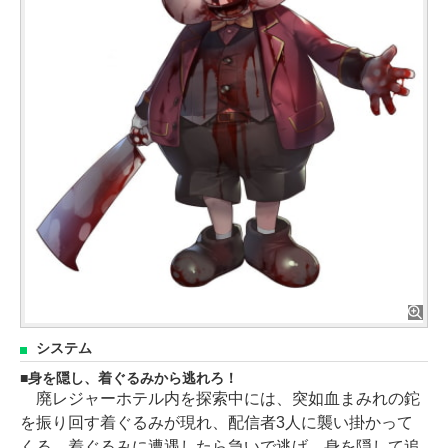
システム
身を隠し、着ぐるみから逃れろ！
廃レジャーホテル内を探索中には、突如血まみれの鉈
を振り回す着ぐるみが現れ、配信者3人に襲い掛かって
くる。着ぐるみに遭遇したら急いで逃げ、身を隠して追