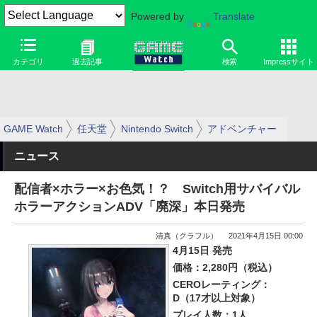
Powered by
Translate
カテゴリ
過去記事
検索
Impressサイト
GAME Watch
任天堂
Nintendo Switch
アドベンチャー
ニュース
配信者×ホラー×お色気！？ Switch用サバイバル
ホラーアクションADV「廃深」本日発売
清真（クラフル）
2021年4月15日 00:00
4月15日 発売
価格：2,280円（税込）
CEROレーティング：
D（17才以上対象）
プレイ人数：1人