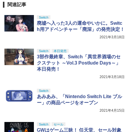
￥7,300
ンラインコード版
￥2,618
ZCT2J01)
関連記事
￥6,628
￥1,598
￥9,000
￥10,737
Switch
劇場版「鬼滅の刃」無限城編 第一章 猗
4
劇場版「鬼滅の刃」無限城編 第一章 猗
5
廃墟へ入った3人の運命やいかに。Switc
窩座再来 完全生産限定版 [Blu-ray]
窩座再来(完全生産限定版)【Blu-ray】 [
【国内正規品】Thrustmaster スラスト
5
【中古】Nintendo Switch Proコントロ
h用アドベンチャー「廃深」の発売決定！
5
吾峠呼世晴 ]
マスター TH8S シフター - PC、PS4、P
【特典】ドラゴンクエストモンスターズ
ニンテンドープリペイド番号 5000円|オ
5
ーラー HAC-A-FSSKA【千葉】保証期間
5
￥8,698
【純正品】DualSense ワイヤレスコン
S5、PS5 Pro、Xbox One、Xbox Serie
4 枯れ木の国のビアンカ・フローラ P
2021年3月18日
ンラインコード版
5
1週間【ランクC】
トローラー(CFI-ZCT2J)
s X|S 対応の高精度 H パターン シフター
S5版(【早期購入封入特典】冒険スター
￥8,690
トダッシュセット)
￥5,000
￥3,300
Switch
本日発売
￥10,737
￥14,141
3部作最終章、Switch「異世界酒場のセ
￥7,199
『映画 ラブライブ！蓮ノ空女学院スクー
5
クステット ～Vol.3 Postlude Days～」
ルアイドルクラブ Bloom Garden Part
本日発売！
y』Blu-ray（特装限定版）
2021年3月18日
￥8,589
Switch
あみあみ、「Nintendo Switch Lite ブル
ー」の商品ページをオープン
2021年4月15日
Switch
セール
GWはゲーム三昧！ 任天堂、セール対象