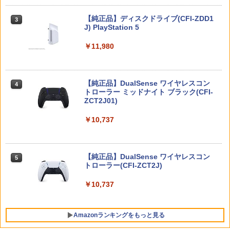
￥3,980
満福神社-
￥350
Nintendo Switch 2(日本語・国内専用)
【純正品】ディスクドライブ(CFI-ZDD1
3
￥4,678
3
J) PlayStation 5
【中古】PS5DAEMON X MACHINA
3
￥55,491
Switch/Switch2用コントローラー【マラ
TITANIC SCION
3
【中古】不思議のダンジョン 風来のシレ
4
￥11,980
ソンP5倍&レビュー特典】 10時間連続使
ンDS
用可能 ワイヤレス Bluetooth 無線 スイ
￥2,735
「超かぐや姫！」通常版【Blu-ray】 [ 夏
4
ッチコントローラー 3階段TURBO連射機
吉ゆうこ ]
￥1,078
能 6 軸ジャイロセンサー搭載 600mAh 3
階段振動 usb有線接続 高精度ボタンKU
【純正品】DualSense ワイヤレスコン
￥5,371
ニンテンドープリペイド番号 9000円|オ
4
4
RASHIKAN
トローラー ミッドナイト ブラック(CFI-
ンラインコード版
ZCT2J01)
[メール便OK]【新品】【PS5】零 〜紅い
4
￥2,680
【中古】Nintendo マリオカート8 デラ
蝶〜 REMAKE [PS5版]
5
￥9,000
ックス 【Nintendo Switch】【アリオ倉
￥10,737
【オリジナル トトロの手ぬぐい特典付】
5
敷】保証期間1週間
￥3,320
【Blu-ray】【新品】 もののけ姫 Blu-ra
y スタジオジブリ 佐賀/
￥4,500
Switch2 保護フィルム スイッチ2 保護フ
4
ニンテンドープリペイド番号 5000円|オ
5
ィルム switch2 フィルム Switch2 ガラ
【純正品】DualSense ワイヤレスコン
￥5,980
ンラインコード版
5
スフィルム スイッチ2 フィルム ガイド
トローラー(CFI-ZCT2J)
貼り付け キット カバー Switch 2 本体
【当店独自で＋P10倍★要エントリー】
5
￥5,000
アクセサリー Nintendo Switch2 ケース
【中古】[PS5] オクトパストラベラーII
￥10,737
可 透明 ブルーライト カット 99％ FIRM
(OCTOPATH TRAVELER 2) スクウェ
E
ア・エニックス (20230224)
Amazonランキングをもっと見る
￥1,000
￥4,180