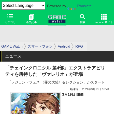
Powered by
Translate
カテゴリ
過去記事
検索
Impressサイト
GAME Watch
スマートフォン
Android
RPG
ニュース
「チェインクロニクル 第4部」エクストラアビリ
ティを所持した「ヴァレリオ」が登場
「レジェンドフェス 〈罪の大陸〉セレクション」がスタート
船津稔
2021年3月19日 18:20
3月19日 開催