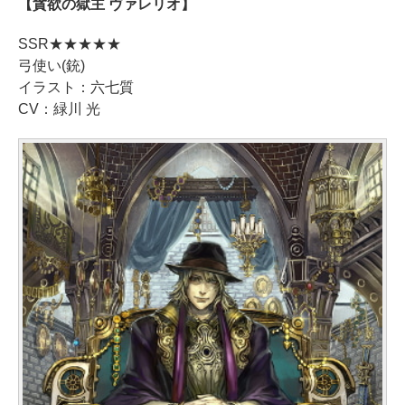
【貪欲の獄主 ヴァレリオ】
SSR★★★★★
弓使い(銃)
イラスト：六七質
CV：緑川 光