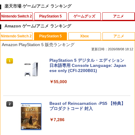
楽天市場 ゲーム/アニメ ランキング
Nintendo Switch 2
PlayStation 5
ゲームグッズ
アニメ
Amazon ゲーム/アニメ ランキング
Nintendo Switch 2
PlayStation 5
Xbox
アニメ
【inklink公式】Switch / Switch2 コン
【ホリ公式】【SONYライセンス商品】
【中古】大乱闘スマッシュブラザーズX
【中古】 ルドルフとイッパイアッテナ
1
1
1
1
Amazon PlayStation 5 販売ランキング
トローラー スイッチ2 スイッチ プロコン
DualSense™ワイヤレスコントローラー
[レンタル落ち] [Blu-ray] [ブルーレイ]
更新日時：2026/08/08 18:12
プロコントローラー switchコントロー
専用充電USBケーブル for PlayStation5
￥350
ラ switch2コントローラ プロコンswitc
おすすめ
￥359
スプラトゥーン レイダース|オンライン
PlayStation 5 デジタル・エディション
h ワイヤレスコントローラー 連射機能
1
1
コード版
日本語専用 Console Language: Japan
ジャイロセンサー搭載 ジョイコン 無線
￥1,580
ese only (CFI-2200B01)
ワイヤレス 第2世代
￥5,832
￥55,000
￥2,960
【中古】アッコにおまかせ!ブレインショ
劇場版「鬼滅の刃」無限城編 第一章 猗
2
2
ック
窩座再来【通常版】 [Blu-ray]
＼10％OFFクーポン／PS5用 冷却ファン
2
クーリングファン 冷却装置 USBクーラ
ー 外付け 自動冷却ファン 三つファン 急
￥350
￥3,916
スプラトゥーン レイダース -Switch2
Beast of Reincarnation -PS5 【特典】
2
【PowerA 公式ストア】パワーエー アド
速冷却 静音 装着簡単 排熱 熱対策 USB
2
2
プロダクトコード 封入
バンテージ・有線コントローラー for Ni
ポート 省スペース 耐久性 プレイステー
￥6,446
ntendo Switch 2 - ブラック【任天堂公
ション5対応 ディスク版 デジタル版の両
式ライセンス商品】送料無料 国内2年保
方に対応
￥7,286
【中古】ラストストーリー(特典なし) -
3
証
幻想万華鏡15周年記念作品第19話 幻想
3
Wii
￥2,680
郷時間作戦の章（前編）(10/18発売) -