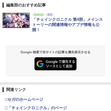
編集部のおすすめ記事
[Switch 2] スプラトゥーン レイダース
5
【純正品】Xbox ワイヤレス コントロー
劇場版「鬼滅の刃」無限城編 第一章 猗
Android
iOS
1
1
（ダウンロード版）※4,800ポイントま
ラー + USB-C® ケーブル
窩座再来 通常版 [Blu-ray]
「チェインクロニクル 第4部」メインス
でご利用可 ■
トーリーの関連情報やアプデ情報も公
￥8,300
￥3,982
￥6,480
開！
【純正品】Xbox ワイヤレス コントロー
2
劇場版「鬼滅の刃」無限城編 第一章 猗
ラー (ロボット ホワイト)
2
Google 検索で当サイトの記事を優先表示させる
窩座再来 通常版 [DVD]
￥7,681
￥3,523
【純正品】Xbox ワイヤレス コントロー
3
ラー (カーボンブラック)
【Amazon.co.jp限定】劇場版モノノ怪
3
第三章 蛇神 (Amazon.co.jp限定オリジ
関連リンク
￥8,020
ナル三方背収納ケース付きコレクション)
(オリジナル特典:オリジナル巾着＋メー
□セガのホームページ
カー特典:【坤と離】二振りの剣、十翼よ
り来たる！スタジオ描き下ろしイラスト
□「チェインクロニクル」のページ
【純正品】Xbox 充電式バッテリー + US
4
ボード付) [Blu-ray]