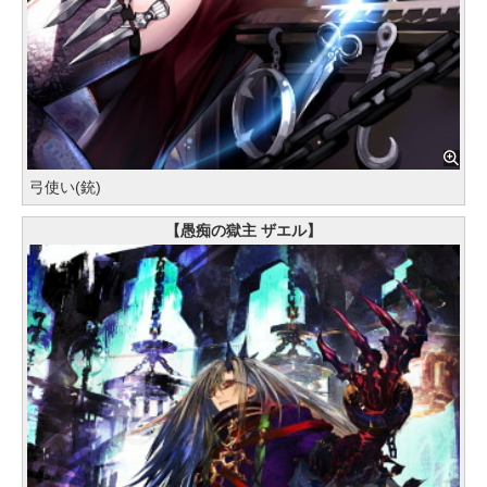
弓使い(銃)
【愚痴の獄主 ザエル】