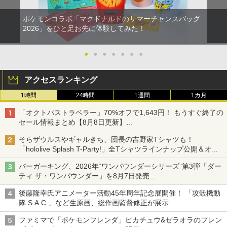
ポケモンコラボ「マクドナルドのサマーチャンスバッグ
2026」をひと足お先に体験してみた！
●
●
●
●
●
●
●
アクセスランキング
1時間
24時間
1週間
1カ月
「オクトパストラベラー」70%オフで1,643円！ もうすぐ終了の
セール情報まとめ【8月8日更新】
ニンテンドーeショップでは「大神 絶景版」が67%オフで990円
そらザウルスやギャルきち、団長の吉野家Tシャツも！
「hololive Splash T-Party!」全Tシャツラインナップ公開＆オン
ライン販売開始
バーガーキング、2026年“ワンパウンダーシリーズ”第3弾「ダー
ティ ザ・ワンパウンダー」を8月7日発売
「特製ガーリックマヨソース」を使用した超大型チーズバーガー
後藤隆幸氏アニメーター活動45年周年記念展開催！ 「攻殻機動
隊 S.A.C.」など生原画、総作画監督修正が展示
ファミマで「ポケモンフレンダ」ピカチュウ&ゼラオラのフレン