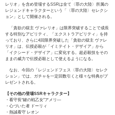
レリオ」を含め登場するSSRは全て〈罪の大陸〉所属の
レジェンドキャラクターという「〈罪の大陸〉セレクシ
ョン」として開催される。
「貪欲の獄主 ヴァレリオ」は限界突破することで成長
する特別なアビリティ、「エクストラアビリティ」を持
っており、さらに4回限界突破した「貪欲の獄主 ヴァレ
リオ」は、伝授必殺が「イミテイト・デザイア」から
「イクシード・デザイア」に変化する。超必殺技をその
ままの威力で伝授必殺として使えるようになる。
なお、今回の「レジェンドフェス〈罪の大陸〉セレク
ション」では、ガチャを一定回数引くと様々な特典がプ
レゼントされる。
【その他の登場SSRキャラクター】
・看守長“鍵の戦乙女”アメリ―
・心づいた者 ドーリィ
・熱誠看守 レオン