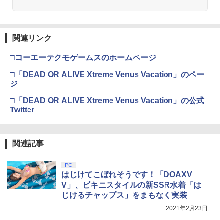
版)【Blu-ray】 [ 矢立肇 ]
【特典】BLUE REFLECTION Quartet:
【中古】ファイナルファンタジーIV
3
3
￥4,030
少女たちのキセキ PS5版(【早期購入特
Nintendo Switch 2(日本語・国内専用)
劇場版「鬼滅の刃」無限城編 第一章 猗
【純正品】ディスクドライブ(CFI-ZDD1
3
3
【純正品】Xbox ワイヤレス コントロー
3
典】特別フォトフレーム「Quartet」)
3
￥3,799
窩座再来 完全生産限定版 [Blu-ray]
J) PlayStation 5
関連リンク
ラー + USB-C® ケーブル
￥55,603
￥6,350
￥8,698
￥11,849
￥8,300
□コーエーテクモゲームスのホームページ
【BLU-R】超かぐや姫！ Blu-ray通常版
4
□「DEAD OR ALIVE Xtreme Venus Vacation」のペー
￥5,780
ゲーム機 本体 脳を鍛える大人の娯楽ゲ
4
ジ
【特典】STEINS;GATE RE:BOOT PS5
4
ーム 4タイトル収録 HDMI 差すだけ ワイ
【純正品】DualSense ワイヤレスコン
Xbox プリペイドカード 5,000円 デジタ
ニンテンドープリペイド番号 9000円|オ
4
版(【早期購入同梱特典】「STEINS;GAT
4
4
ヤレスコントローラー 付き 麻雀 将棋 脳
『映画 ラブライブ！蓮ノ空女学院スクー
4
トローラー ミッドナイト ブラック(CFI-
□「DEAD OR ALIVE Xtreme Venus Vacation」の公式
ルコード 【旧 Xbox ギフトカード】 [オ
ンラインコード版
E 変移空間のオクテット」DLC)
トレ ゲーム イーハトーヴォ物語 サラブ
ルアイドルクラブ Bloom Garden Part
ZCT2J01)
ンラインコード]
Twitter
レッドブリーダー3 KTFC-008B【メール
y』Blu-ray（特装限定版）
￥9,000
￥6,358
便送料無料】
￥10,737
舞台『刀剣乱舞』蔵出し映像集ー天伝 蒼
￥5,000
5
￥8,589
空の兵 大坂冬の陣 篇ー【Blu-ray】 [ 本
￥4,980
関連記事
田礼生 ]
ニンテンドープリペイド番号 5000円|オ
【楽天ブックス限定特典+特典】SILENT
5
5
【純正品】DualSense ワイヤレスコン
￥6,864
【純正品】Xbox ワイヤレス コントロー
ンラインコード版
5
HILL: Townfall(アクリルキーホルダー+
5
PC
劇場版「鬼滅の刃」無限城編 第一章 猗
5
トローラー(CFI-ZCT2J)
ラー (ロボット ホワイト)
【早期購入封入特典】DLCチラシ)
はじけてこぼれそうです！「DOAXV
ゲーム&ウオッチ スーパーマリオブラザ
窩座再来 完全生産限定版 [DVD]
5
￥5,000
ーズ
V」、ビキニスタイルの新SSR水着「は
￥10,737
￥7,681
￥7,480
￥7,828
じけるチャップス」をまもなく実装
￥6,500
2021年2月23日