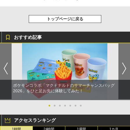
トップページに戻る
おすすめ記事
ポケモンコラボ「マクドナルドのサマーチャンスバッグ
2026」をひと足お先に体験してみた！
●
●
●
●
●
●
●
アクセスランキング
1時間
24時間
1週間
1カ月