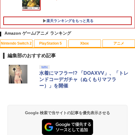
楽天ランキングをもっと見る
Amazon ゲーム/アニメ ランキング
Nintendo Switch 2
PlayStation 5
Xbox
アニメ
【早期購入特典付き】【2026年10月29
NewスーパーマリオブラザーズWii ノコ
スマイルスライム ラメでキラキラ！キー
1
1
1
日発売】 スパイクチュンソフト｜Spike
ノコエアホッケー
ホルダー キングスライム
編集部のおすすめ記事
Chunsoft Dune: Awakening【PS5】
￥1,218
￥2,960
スプラトゥーン レイダース|オンライン
PlayStation 5 デジタル・エディション
Xbox プリペイドカード 10,000円 デジ
劇場版「鬼滅の刃」無限城編 第一章 猗
WIN
1
1
1
1
￥5,740
コード版
日本語専用 Console Language: Japan
タルコード 【旧 Xbox ギフトカード】
窩座再来 通常版 [Blu-ray]
水着にマフラー!? 「DOAXVV」、「トレ
ese only (CFI-2200B01)
[オンラインコード]
ンドコーデガチャ（ぬくもりマフラ
￥5,832
￥3,964
ー）」を開催
テレビ麻雀ゲーム 家庭用 麻雀ゲーム 一
2
￥55,000
￥10,000
【中古】【未使用品】ベイマックス Mov
オリ特付【08/27発売日お届け☆予約】
人遊び 電池式 脳トレ 麻雀 卓上 玩具 お
2
2
ieNEX [DVDのみ]
【新品】【PS5】METAL GEAR SOLID :
もちゃ ゲーム 持ち運び ポータブル 高齢
MASTER COLLECTION Vol.2 [PS5版]
者 シニア プレゼント 父親 祖父 おうち時
★浅草マッハオリジナル特典マイクロフ
￥3,280
間 敬老の日 父の日 ギフト 3ヶ月保証 EF
スプラトゥーン レイダース -Switch2
劇場版「鬼滅の刃」無限城編 第一章 猗
Beast of Reincarnation -PS5 【特典】
Xbox プリペイドカード 1,000円 デジタ
2
2
ァイバータオル付★
-HO09
2
2
Google 検索で当サイトの記事を優先表示させる
窩座再来 通常版 [DVD]
プロダクトコード 封入
ルコード 【旧 Xbox ギフトカード】 [オ
ンラインコード]
￥6,455
￥6,080
￥3,500
￥3,523
￥7,286
￥1,000
機動戦士ガンダムSEED FREEDOM(通常
3