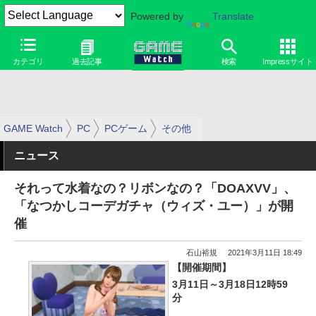
Powered by
Translate
カテゴリ
過去記事
検索
Impressサイト
GAME Watch
PC
PCゲーム
その他
ニュース
それって水着なの？リボンなの？「DOAXVV」、
「なつかしコーデガチャ（ウィズ・ユー）」が開
催
石山裕規
2021年3月11日 18:49
【開催期間】
3月11日～3月18日12時59
分