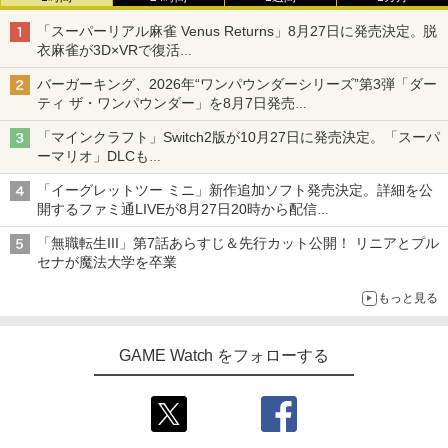
「スーパーリアル麻雀 Venus Returns」8月27日に発売決定。脱
衣麻雀が3D×VRで復活
発売から2週間は20%オフになるセールが実施
バーガーキング、2026年“ワンパウンダーシリーズ”第3弾「ダー
ティ ザ・ワンパウンダー」を8月7日発売
「特製ガーリックマヨソース」を使用した超大型チーズバーガー
「マインクラフト」Switch2版が10月27日に発売決定。「スーパ
ーマリオ」DLCも
Switch版からのアップグレードも可能に
「イーグレットツー ミニ」新作追加ソフト発売決定。詳細を公
開するファミ通LIVEが8月27日20時から配信
シリーズ累計100タイトルへ
「無職転生III」第7話あらすじ＆先行カット公開！ リニアとプル
セナが魔法大学を卒業
もっと見る
GAME Watch をフォローする