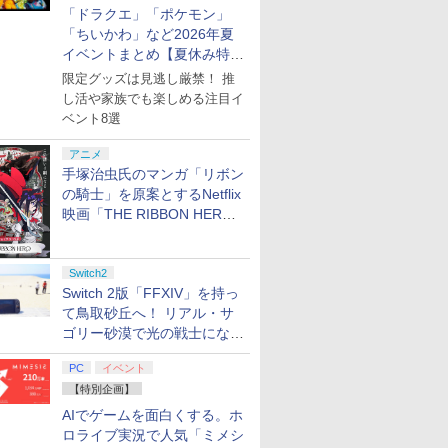
「ドラクエ」「ポケモン」
「ちいかわ」など2026年夏
イベントまとめ【夏休み特
集】
限定グッズは見逃し厳禁！ 推
し活や家族でも楽しめる注目イ
ベント8選
アニメ
手塚治虫氏のマンガ「リボン
の騎士」を原案とするNetflix
映画「THE RIBBON HERO
リボンヒーロー」本日配信開
始
Switch2
Switch 2版「FFXIV」を持っ
て鳥取砂丘へ！ リアル・サ
ゴリー砂漠で光の戦士になっ
てみた
PC
イベント
【特別企画】
AIでゲームを面白くする。ホ
ロライブ実況で人気「ミメシ