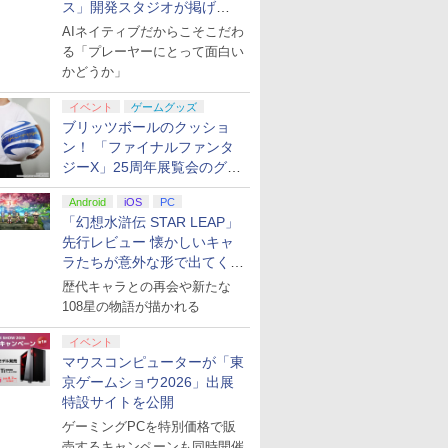
ス」開発スタジオが掲げ
る“AI活用の信念”とは？【講
AIネイティブだからこそこだわ
演レポート】
る「プレーヤーにとって面白い
かどうか」
イベント
ゲームグッズ
ブリッツボールのクッショ
ン！ 「ファイナルファンタ
ジーX」25周年展覧会のグッ
ズ情報が公開
Android
iOS
PC
「幻想水滸伝 STAR LEAP」
先行レビュー 懐かしいキャ
ラたちが意外な形で出てくる
シリーズ完全新作！
歴代キャラとの再会や新たな
108星の物語が描かれる
イベント
マウスコンピューターが「東
京ゲームショウ2026」出展
特設サイトを公開
ゲーミングPCを特別価格で販
売するキャンペーンも同時開催