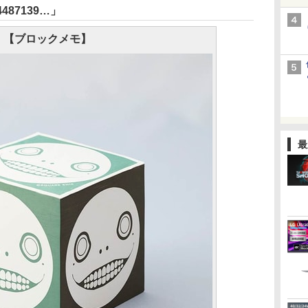
474487139…」
【ブロックメモ】
最