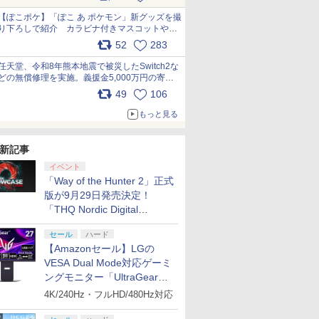
【ぽこポケ】「ぽこ あ ポケモン」新グッズを撮
り下ろしで紹介 カラビナ付きマスコットやス
クエアポーチが仲間入り
52
283
pic.x.com/XmVAgBxaW5
任天堂、令和8年熊本地震で被災したSwitch2な
どの無償修理を実施。義援金5,000万円の寄付
も発表 pic.x.com/BAYsMfUfUC
49
106
もっと見る
新記事
イベント
「Way of the Hunter 2」正式
版が9月29日発売決定！
「THQ Nordic Digital
Showcase 2026」まとめ
セール
ハード
【Amazonセール】LGの
VESA Dual Mode対応ゲーミ
ングモニター「UltraGear
27G850A-B」がお買い得！
4K/240Hz・フルHD/480Hz対応