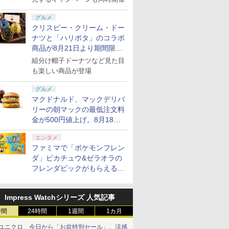
グルメ
クリスピー・クリーム・ドー
ナツと「ハリポタ」のコラボ
商品が8月21日より期間限定
で発売
組分け帽子ドーナツなど見た目
も楽しい商品が登場
グルメ
マクドナルド、マックデリバ
リーの朝マックの最低注文料
金が500円値上げ。8月18日
より1,500円から受付
エンタメ
ファミマで「ポケモンフレン
ダ」ピカチュウ&ゼラオラの
フレンダピックがもらえるキ
ャンペーン開催！
Impress Watchシリーズ 人気記事
時間
24時間
1週間
1カ月
ユニクロ、今日から「お盆特別セール」。涼感