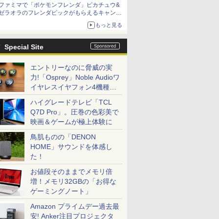
ファミマで「ポケモンフレンダ」ピカチュウ&
ゼラオラのフレンダピックがもらえるキャンペ
ーン開催！
もっと見る
Special Site
エントリーなのに脅威の実
力!「Osprey」Noble Audioワ
イヤレスイヤフォン4機種を
一気に聴く
ハイグレードテレビ「TCL
Q7D Pro」。圧巻の色彩美で
映画＆ゲームが極上体験に
鳥肌ものの「DENON
HOME」サウンドを体感し
た！
お値段そのままでメモリ倍
増！メモリ32GBの「お得な
ゲーミングノート」
Amazon プライムデー過去最
安! Anker注目プロジェクタ