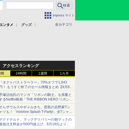
Impress サイト
全カテゴリ
エンタメ
グッズ
アクセスランキング
時間
24時間
1週間
1カ月
「オクトパストラベラー」70%オフで1,643
円！ もうすぐ終了のセール情報まとめ【8月8日
更新】
手塚治虫氏のマンガ「リボンの騎士」を原案と
ニンテンドーeショップでは「大神 絶景版」が
するNetflix映画「THE RIBBON HERO リボンヒ
67%オフで990円
ーロー」本日配信開始
そらザウルスやギャルきち、団長の吉野家Tシ
ャツも！「hololive Splash T-Party!」全Tシャツ
ラインナップ公開＆オンライン販売開始
マクドナルド、マックデリバリーの朝マックの
最低注文料金が500円値上げ。8月18日より
1,500円から受付