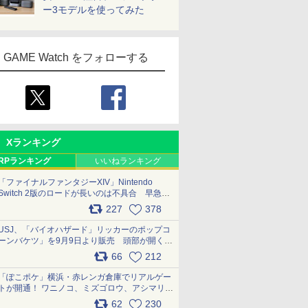
ー3モデルを使ってみた
GAME Watch をフォローする
Xランキング
RPランキング
いいねランキング
「ファイナルファンタジーXIV」Nintendo
Switch 2版のロードが長いのは不具合 早急に
アップデートできるよう対応中
227
378
pic.x.com/s9S3nRCAGa
USJ、「バイオハザード」リッカーのポップコ
ーンバケツ」を9月9日より販売 頭部が開く仕
組み。味は恐怖を堪のう「味噌フレーバー」
66
212
pic.x.com/81MuXGahVM
「ぽこポケ」横浜・赤レンガ倉庫でリアルゲー
トが開通！ ワニノコ、ミズゴロウ、アシマリ登
場シーンをレポート pic.x.com/LDgEByVl6D
62
230