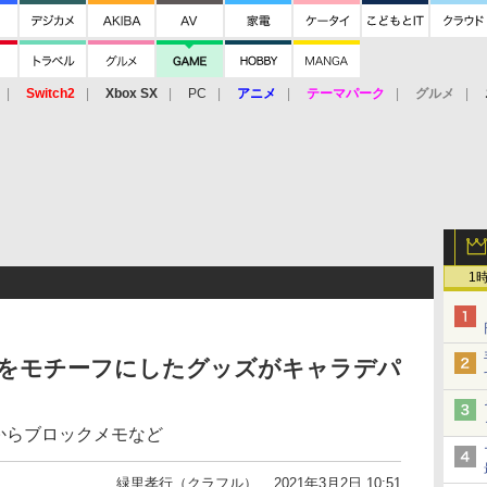
Switch2
Xbox SX
PC
アニメ
テーマパーク
グルメ
 Vita
3DS
アーケード
VR
1
作をモチーフにしたグッズがキャラデパ
nt」からブロックメモなど
緑里孝行（クラフル）
2021年3月2日 10:51