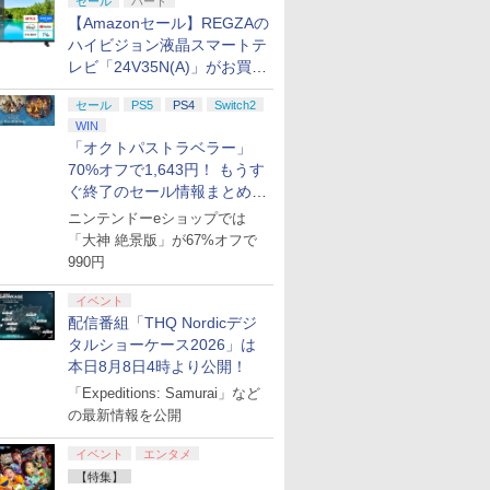
セール
ハード
【Amazonセール】REGZAの
ハイビジョン液晶スマートテ
レビ「24V35N(A)」がお買い
得！
セール
PS5
PS4
Switch2
WIN
「オクトパストラベラー」
70%オフで1,643円！ もうす
ぐ終了のセール情報まとめ
【8月8日更新】
ニンテンドーeショップでは
「大神 絶景版」が67%オフで
990円
イベント
配信番組「THQ Nordicデジ
タルショーケース2026」は
本日8月8日4時より公開！
「Expeditions: Samurai」など
の最新情報を公開
イベント
エンタメ
【特集】