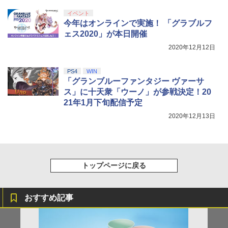
￥3,300
SteamDeck用 本体分解工具セット ネ
5
【中古】【Blu−ray】輪るピングドラ
5
窩座再来 完全生産限定版 [Blu-ray]
ジ・工具9点 ネジ8本セット
ム 5 特典CD・解説書・特集本・ポス
イベント
【純正品】Xbox ワイヤレス コントロー
ニンテンドープリペイド番号 5000円|オ
5
トカード3枚付 / 幾原邦彦【監督】
今年はオンラインで実施！ 「グラブルフ
5
￥8,698
【純正品】DualSense ワイヤレスコン
ラー (カーボンブラック)
￥1,180
ンラインコード版
5
ェス2020」が本日開催
トローラー(CFI-ZCT2J)
ソニー・インタラクティブエンタテイン
5
￥660
メント 【PS5】Marvel’s Spider-Man 2
￥8,020
2020年12月12日
￥5,000
通常版 [ECJS-00035 PS5 マーベルス
￥10,737
パイダーマン2 ツウジョウ]【MARVELC
【Amazon.co.jp限定】劇場版モノノ怪
5
PS4
WIN
orner】
第三章 蛇神 (オリジナル特典:オリジナル
「グランブルーファンタジー ヴァーサ
巾着＋メーカー特典:【坤と離】二振りの
ス」に十天衆「ウーノ」が参戦決定！20
￥3,980
剣、十翼より来たる！スタジオ描き下ろ
21年1月下旬配信予定
しイラストボード付) [DVD]
2020年12月13日
￥8,800
トップページに戻る
おすすめ記事