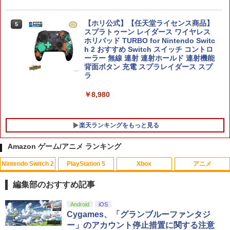
【ホリ公式】【任天堂ライセンス商品】
5
スプラトゥーン レイダース ワイヤレス
ホリパッド TURBO for Nintendo Switc
h 2 おすすめ Switch スイッチ コントロ
ーラー 無線 連射 連射ホールド 連射機能
背面ボタン 充電 スプラレイダース スプ
ラ
￥8,980
楽天ランキングをもっと見る
Amazon ゲーム/アニメ ランキング
Nintendo Switch 2
PlayStation 5
Xbox
アニメ
エレコム PlayStation Portal リモートプ
【中古】ニード・フォー・スピード アン
【中古】【Blu−ray】輪るピングドラ
1
1
1
レーヤー専用 液晶ガラスフィルム/スー
ダーカバー
ム 1 特典CD・解説書・特集本・ポス
編集部のおすすめ記事
パーAR/高透明 [GM-P5P23FLGAR]
トカード3枚付 / 幾原邦彦【監督】
￥465
スプラトゥーン レイダース|オンライン
PlayStation 5 デジタル・エディション
【純正品】Xbox ワイヤレス コントロー
【Amazon.co.jp限定】劇場版モノノ怪
Android
iOS
1
1
1
1
￥1,680
￥330
コード版
日本語専用 Console Language: Japan
ラー + USB-C® ケーブル
第三章 蛇神 (Amazon.co.jp限定オリジ
Cygames、「グランブルーファンタジ
ese only (CFI-2200B01)
ナル三方背収納ケース付きコレクション)
ー」のアカウント停止措置に関する注意