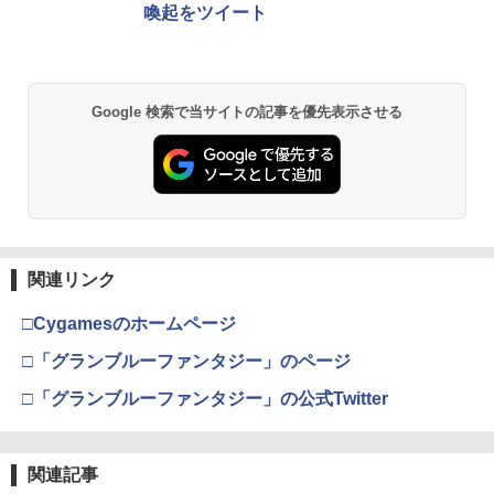
(オリジナル特典:オリジナル巾着＋メー
￥5,832
￥8,300
喚起をツイート
カー特典:【坤と離】二振りの剣、十翼よ
￥55,000
【中古】ルイージマンション2
【8/4-11 当店P5倍!&マラソン!】PS5 縦
【中古】【Blu−ray】輪るピングドラ
2
2
2
り来たる！スタジオ描き下ろしイラスト
置き スタンド 転倒防止 地震対策 傷付き
ム 4 特典CD・解説書・特集本・ポス
ボード付) [Blu-ray]
防止 放熱改善 簡単取り付け Ps5 Slim/P
トカード3枚付 / 幾原邦彦【監督】
￥468
Xbox プリペイドカード 5,000円 デジタ
s5 Pro/Ps5 対応 プレイステーション5 P
2
￥10,780
スプラトゥーン レイダース -Switch2
Beast of Reincarnation -PS5 【特典】
ルコード 【旧 Xbox ギフトカード】 [オ
2
layStation 5
2
￥330
Google 検索で当サイトの記事を優先表示させる
プロダクトコード 封入
ンラインコード]
￥6,455
￥1,698
￥7,286
￥5,000
劇場版「鬼滅の刃」無限城編 第一章 猗
2
【中古】乙女的恋革命★ラブレボ!!
3
【中古】【Blu－ray】輪るピングドラ
3
窩座再来 通常版 [Blu-ray]
ム 3 特典CD・解説書・特集本・ポス
￥605
【中古】PS5 Demon’s Souls
トカード3枚付 / 幾原邦彦【監督】
3
￥3,964
【純正品】Xbox ワイヤレス コントロー
3
Nintendo Switch 2(日本語・国内専用)
【純正品】ディスクドライブ(CFI-ZDD1
3
ラー (ロボット ホワイト)
3
￥3,103
￥385
J) PlayStation 5
関連リンク
￥55,871
￥7,681
￥11,849
□Cygamesのホームページ
劇場版「鬼滅の刃」無限城編 第一章 猗
3
【即日出荷】ゲーム用アナログスティッ
4
【中古】【Blu－ray】輪るピングドラ
4
窩座再来 通常版 [DVD]
クカバー すやすや コリラックマ アロー
□「グランブルーファンタジー」のページ
ム 2 特典CD・解説書・特集本・ポス
ン ALG-NS2CAKKZZ
【SALE・大幅値下げ・新品・未開封
【純正品】Xbox 充電式バッテリー + US
トカード3枚付 / 幾原邦彦【監督】
4
4
￥3,523
□「グランブルーファンタジー」の公式Twitter
【純正品】DualSense ワイヤレスコン
品】三國志8 REMAKE PS5 【ポスト投
B-C ケーブル
ニンテンドープリペイド番号 9000円|オ
4
4
トローラー ミッドナイト ブラック(CFI-
￥972
函】 ※早期購入なし ※セール品のた
ンラインコード版
￥660
ZCT2J01)
め、返品及び製品保証の対象外となりま
￥2,618
す。
￥9,000
関連記事
￥10,737
劇場版「鬼滅の刃」無限城編 第一章 猗
4