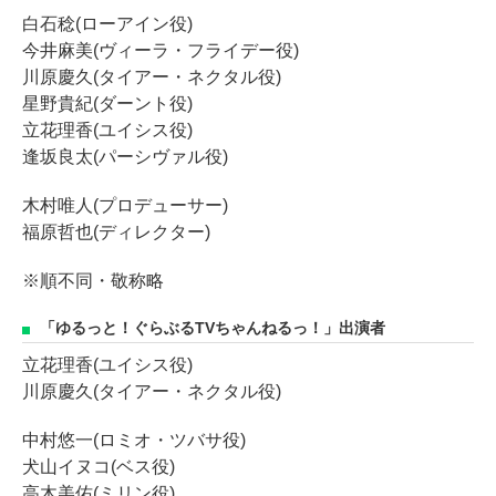
白石稔(ローアイン役)
今井麻美(ヴィーラ・フライデー役)
川原慶久(タイアー・ネクタル役)
星野貴紀(ダーント役)
立花理香(ユイシス役)
逢坂良太(パーシヴァル役)
木村唯人(プロデューサー)
福原哲也(ディレクター)
※順不同・敬称略
「ゆるっと！ぐらぶるTVちゃんねるっ！」出演者
立花理香(ユイシス役)
川原慶久(タイアー・ネクタル役)
中村悠一(ロミオ・ツバサ役)
犬山イヌコ(ベス役)
高木美佑(ミリン役)