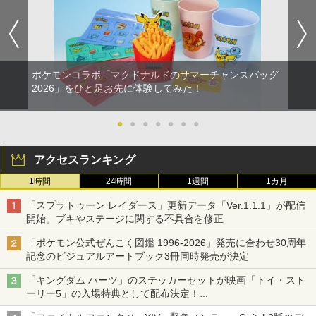
ポケモンコラボ「マクドナルドのサマーチャンスバッグ
2026」をひと足お先に体験してみた！
●
●
●
●
●
●
●
アクセスランキング
1時間
24時間
1週間
1カ月
「スプラトゥーン レイダース」更新データ「Ver.1.1.1」が配信
開始。ブキやステージに関する不具合を修正
「ポケモン公式ぜんこく図鑑 1996-2026」発売に合わせ30周年
記念のビジュアルアートブック3冊同時発売が決定
「キングダム ハーツ」のステッカーセットが映画「トイ・スト
ーリー5」の入場特典として配布決定！
本日8月7日より先着・数量限定で配布