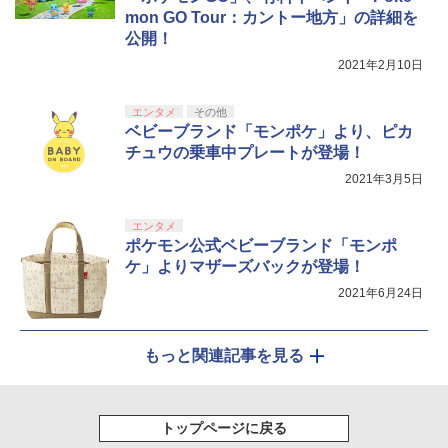
￥10,737
￥14,141
mon GO Tour：カントー地方」の詳細を
￥4,517
【Amazon.co.jp限定】劇場版モノノ怪
5
公開！
第三章 蛇神 (オリジナル特典:オリジナル
巾着＋メーカー特典:【坤と離】二振りの
2021年2月10日
剣、十翼より来たる！スタジオ描き下ろ
しイラストボード付) [DVD]
エンタメ
その他
ベビーブランド「モンポケ」より、ピカ
￥8,800
チュウの乗車中プレートが登場！
2021年3月5日
エンタメ
ポケモン公式ベビーブランド「モンポ
ケ」よりマザーズバックが登場！
2021年6月24日
もっと関連記事を見る
トップページに戻る