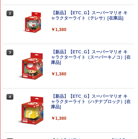
プレステ4
￥680
【新品】【ETC_G】スーパーマリオ キ
2
ャラクターライト（テレサ）[在庫品]
ドラゴンボール Sparking！ ZERO
2
￥1,380
￥7,520
ゲームコントローラー収納ラック ゲーム
2
機 4台置き 収納 収納 プロコン 4連 仕切
り XBOX リングコン ONE ジョイコン P
C 多機種対応 SWITCH コントローラー
【新品】【ETC_G】スーパーマリオ キ
3
スタンド PS5 コントローラー ゲームコ
ャラクターライト（スーパーキノコ）[在
ントローラー収納ラック 送料無料 本立
鬼武者 Way of the Sword 【Switch2】
庫品]
3
て
POT-P-ABNMA
￥1,380
￥1,820
￥7,730
【新品】【ETC_G】スーパーマリオ キ
4
【レビュー評価上昇中】 新型 PS5 Slim /
3
ャラクターライト（ハテナブロック）[在
PS5 Pro 冷却ファン PS5スリム用 冷却
ELDEN RING Tarnished Edition 【Swit
庫品]
4
ファン 自動温度検出 3段階風速調整 LED
ch2】 POT-P-AAF6C
ライト USB付き 低騒音 急速冷却 放熱
￥1,380
プレステ5スリム用 ディスク/デジタル版
￥7,757
対応 PS5 周辺機器 PS5 Pro 新型PS5
￥2,580