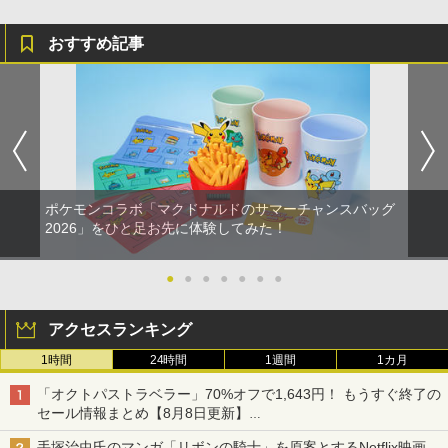
おすすめ記事
ポケモンコラボ「マクドナルドのサマーチャンスバッグ
2026」をひと足お先に体験してみた！
●
●
●
●
●
●
●
アクセスランキング
1時間
24時間
1週間
1カ月
「オクトパストラベラー」70%オフで1,643円！ もうすぐ終了の
セール情報まとめ【8月8日更新】
ニンテンドーeショップでは「大神 絶景版」が67%オフで990円
手塚治虫氏のマンガ「リボンの騎士」を原案とするNetflix映画