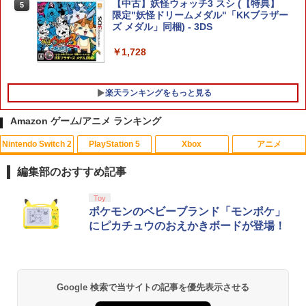
【中古】妖怪ウォッチ3 スシ (【特典】
5
限定"妖怪ドリームメダル"「KKブラザー
任天堂 【Switch2】ゼルダの伝説 ティア
5
ズ メダル」同梱) - 3DS
ーズ オブ ザ キングダム Nintendo Swit
フリーク steelseries コントロールフリ
ch 2 Edition [NXS-P-AXN7B NSW2 ゼ
4
￥1,728
ーク Kontrolfreek 【 FPS - Frenzy Pur
ルダノデンセツ ティア-ズ オブ ザ キン
ple/Black - PS5】 凹型 エイム向上 FPS
グダム]
フレンジー PUBG Fortnite Call of Duty
APEX コントローラー 親指用ステック P
楽天ランキングをもっと見る
￥7,830
S用 プレステ5 パープル 紫
Amazon ゲーム/アニメ ランキング
￥2,697
Nintendo Switch 2
PlayStation 5
Xbox
アニメ
【中古】ベイマックス MovieNEX[純正
1
ブルーレイ＋純正ケース]
編集部のおすすめ記事
BEEPJAPAN PS5ゲームソフト Flintloc
5
k (Deluxe Edition) ELJM-30529
￥1,280
スプラトゥーン レイダース|オンライン
PlayStation 5 デジタル・エディション
【純正品】Xbox ワイヤレス コントロー
劇場版「鬼滅の刃」無限城編 第一章 猗
Toy
1
1
1
1
コード版
日本語専用 Console Language: Japan
ラー + USB-C® ケーブル
窩座再来 通常版 [Blu-ray]
ポケモンのベビーブランド「モンポケ」
￥2,980
ese only (CFI-2200B01)
にピカチュウのおえかきボードが登場！
￥5,832
￥8,300
￥3,982
￥55,000
モアナと伝説の海2 ブルーレイ＋DVD セ
2
ット [Blu-ray]
【純正品】Xbox ワイヤレス コントロー
￥3,978
2
Google 検索で当サイトの記事を優先表示させる
スプラトゥーン レイダース -Switch2
劇場版「鬼滅の刃」無限城編 第一章 猗
Beast of Reincarnation -PS5 【特典】
ラー (ロボット ホワイト)
2
2
2