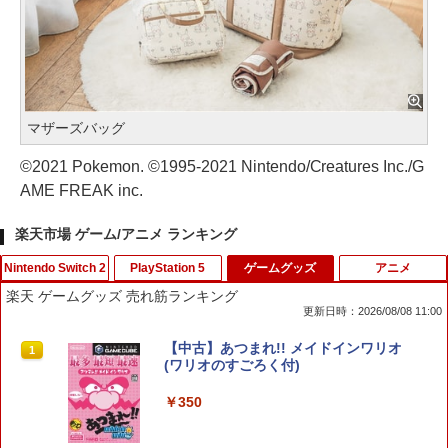
マザーズバッグ
©2021 Pokemon. ©1995-2021 Nintendo/Creatures Inc./G
AME FREAK inc.
楽天市場 ゲーム/アニメ ランキング
Nintendo Switch 2
PlayStation 5
ゲームグッズ
アニメ
楽天 ゲームグッズ 売れ筋ランキング
更新日時：2026/08/08 11:00
スクウェア・エニックス 【封入特典付】
FPS エイム アシストキャップ PS5 PS4
【中古】あつまれ!! メイドインワリオ
1
1
1
【Switch2】ファイナルファンタジー レ
コントローラ 対応 Playstation プレイス
(ワリオのすごろく付)
ゾナンス [POT-P-ABV7A NSW2 ファイ
テーション 対戦 APEX cod フォトナ FP
ナルファンタジ- レゾナンス]
Sフリーク カバー 可動域アップ ゲーム
￥350
パープル オレンジ シューティングゲー
ム アクションゲーム プレステ プレステ5
￥6,910