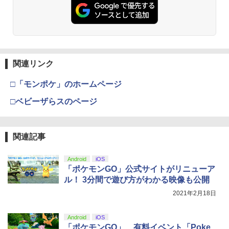
窩座再来 通常版 [DVD]
プロダクトコード 封入
￥6,449
￥7,681
￥3,523
￥7,286
新品北米版Blu-ray！＜『海がきこえ
3
る』＋『ギブリーズ episode2』＞ （望
月智充監督作品/スタジオジブリ）
【純正品】Xbox ワイヤレス コントロー
3
ラー (カーボンブラック)
関連リンク
Nintendo Switch 2(日本語・国内専用)
【Amazon.co.jp限定】劇場版モノノ怪
【純正品】ディスクドライブ(CFI-ZDD1
3
3
￥4,390
3
第三章 蛇神 (Amazon.co.jp限定オリジ
J) PlayStation 5
￥8,020
ナル三方背収納ケース付きコレクション)
￥55,871
□「モンポケ」のホームページ
(オリジナル特典:オリジナル巾着＋メー
￥11,980
カー特典:【坤と離】二振りの剣、十翼よ
□ベビーザらスのページ
即納 借りぐらしのアリエッティ blu-ray
4
り来たる！スタジオ描き下ろしイラスト
新パッケージ 劇場版 北米版 ブルーレ
【純正品】Xbox 充電式バッテリー + US
4
ボード付) [Blu-ray]
イ・DVD2枚組 スタジオジブリ 宮崎
B-C ケーブル
駿 アニメ the secret world of Arrietty
【純正品】DualSense ワイヤレスコン
ニンテンドープリペイド番号 9000円|オ
4
4
￥10,780
関連記事
日本語 英語 ジブリ アリエッティ blu-r
トローラー ミッドナイト ブラック(CFI-
ンラインコード版
￥2,618
ay comboパック コンボパック【USA正
ZCT2J01)
規品】送料無料
￥9,000
Android
iOS
￥10,737
「ポケモンGO」公式サイトがリニューア
劇場版「鬼滅の刃」無限城編 第一章 猗
4
￥4,400
ル！ 3分間で遊び方がわかる映像も公開
窩座再来 完全生産限定版 [Blu-ray]
【国内正規品】Thrustmaster スラスト
5
2021年2月18日
マスター TH8S シフター - PC、PS4、P
ニンテンドープリペイド番号 5000円|オ
5
￥8,698
【純正品】DualSense ワイヤレスコン
S5、PS5 Pro、Xbox One、Xbox Serie
ンラインコード版
5
「きみの色」通常版【Blu-ray】 [ 山田尚
トローラー(CFI-ZCT2J)
s X|S 対応の高精度 H パターン シフター
5
Android
iOS
子 ]
￥5,000
「ポケモンGO」、有料イベント「Poke