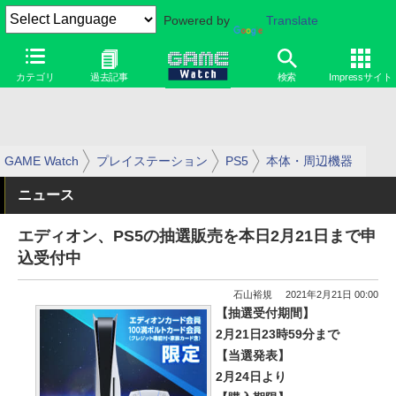
Powered by
Translate
カテゴリ
過去記事
検索
Impressサイト
GAME Watch
プレイステーション
PS5
本体・周辺機器
ニュース
エディオン、PS5の抽選販売を本日2月21日まで申
込受付中
石山裕規
2021年2月21日 00:00
【抽選受付期間】
2月21日23時59分まで
【当選発表】
2月24日より