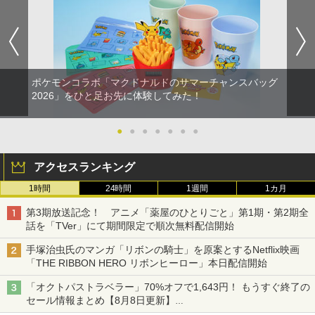
ポケモンコラボ「マクドナルドのサマーチャンスバッグ
2026」をひと足お先に体験してみた！
●
●
●
●
●
●
●
アクセスランキング
1時間
24時間
1週間
1カ月
第3期放送記念！ アニメ「薬屋のひとりごと」第1期・第2期全
話を「TVer」にて期間限定で順次無料配信開始
手塚治虫氏のマンガ「リボンの騎士」を原案とするNetflix映画
「THE RIBBON HERO リボンヒーロー」本日配信開始
「オクトパストラベラー」70%オフで1,643円！ もうすぐ終了の
セール情報まとめ【8月8日更新】
ニンテンドーeショップでは「大神 絶景版」が67%オフで990円