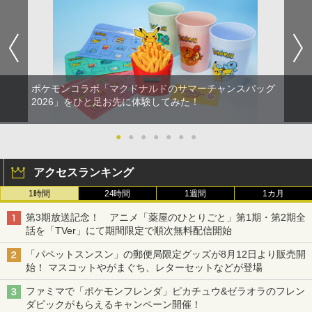
ポケモンコラボ「マクドナルドのサマーチャンスバッグ
2026」をひと足お先に体験してみた！
●
●
●
●
●
●
●
アクセスランキング
1時間
24時間
1週間
1カ月
第3期放送記念！ アニメ「薬屋のひとりごと」第1期・第2期全
話を「TVer」にて期間限定で順次無料配信開始
「パペットスンスン」の郵便局限定グッズが8月12日より販売開
始！ マスコットやがまぐち、レターセットなどが登場
ファミマで「ポケモンフレンダ」ピカチュウ&ゼラオラのフレン
ダピックがもらえるキャンペーン開催！