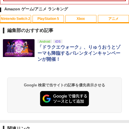
Amazon ゲーム/アニメ ランキング
Nintendo Switch 2
PlayStation 5
Xbox
アニメ
映画『THE FIRST SLAM DUNK』 STAN
1
DARD EDITION【Blu-ray】（早期予約
編集部のおすすめ記事
特典なし） [ 井上雄彦 ]
スプラトゥーン レイダース|オンライン
PlayStation 5 デジタル・エディション
【純正品】Xbox ワイヤレス コントロー
【Amazon.co.jp限定】劇場版モノノ怪
Android
iOS
1
1
1
1
￥3,850
コード版
日本語専用 Console Language: Japan
ラー + USB-C® ケーブル
第三章 蛇神 (Amazon.co.jp限定オリジ
「ドラクエウォーク」、りゅうおうとゾ
ese only (CFI-2200B01)
ナル三方背収納ケース付きコレクション)
ーマも降臨するバレンタインキャンペー
(オリジナル特典:オリジナル巾着＋メー
￥5,832
￥8,300
ンが開催！
カー特典:【坤と離】二振りの剣、十翼よ
￥55,000
新劇場版銀魂 -吉原大炎上ー (通常版)【B
2
り来たる！スタジオ描き下ろしイラスト
lu-ray】 [ 杉田智和 ]
ボード付) [Blu-ray]
【純正品】Xbox ワイヤレス コントロー
2
￥4,118
￥10,780
スプラトゥーン レイダース -Switch2
Beast of Reincarnation -PS5 【特典】
ラー (ロボット ホワイト)
2
2
Google 検索で当サイトの記事を優先表示させる
プロダクトコード 封入
￥6,445
￥7,681
￥7,286
劇場版「鬼滅の刃」無限城編 第一章 猗
2
【送料無料】劇場版「鬼滅の刃」無限城
3
窩座再来 通常版 [Blu-ray]
編 第一章 猗窩座再来(通常版)【Blu-ra
y】/アニメーション[Blu-ray]【返品種別
【純正品】Xbox 充電式バッテリー + US
3
￥3,964
A】
B-C ケーブル
Nintendo Switch 2(日本語・国内専用)
【純正品】ディスクドライブ(CFI-ZDD1
3
3
J) PlayStation 5
関連リンク