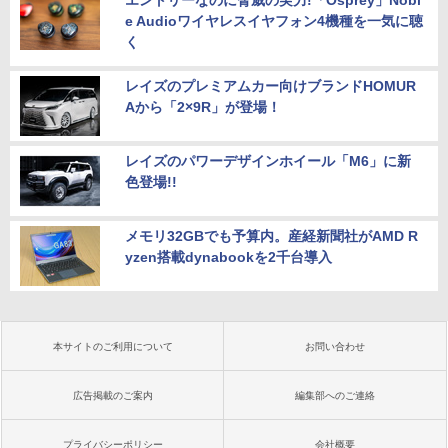
エントリーなのに脅威の実力!「Osprey」Nobl
e Audioワイヤレスイヤフォン4機種を一気に聴
く
レイズのプレミアムカー向けブランドHOMUR
Aから「2×9R」が登場！
レイズのパワーデザインホイール「M6」に新
色登場!!
メモリ32GBでも予算内。産経新聞社がAMD R
yzen搭載dynabookを2千台導入
本サイトのご利用について
お問い合わせ
広告掲載のご案内
編集部へのご連絡
プライバシーポリシー
会社概要