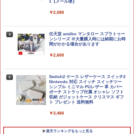
1【メール便】
【中古】【18歳以上対象】BIOHAZARD
￥2,280
3
RE：2 Z Versionソフト:プレイステーシ
￥2,580
ョン5ソフト／アクション・ゲーム
￥2,170
【当店独自で＋P10倍★要エントリー】
4
任天堂 amiibo マンタロー スプラトゥー
4
【中古】[Switch2] マリオテニス フィー
ンシリーズ ※大量購入時には納期にお時
バー 任天堂(20260212)
間がかかる場合があります
【中古】ファイナルファンタジーVII リ
4
メイク インターグレードソフト:プレイ
￥6,980
￥2,600
ステーション5ソフト／ロールプレイン
グ・ゲーム
￥2,500
【楽天ブックス限定特典】ドンキーコン
5
Switch2 ケース レザーケース スイッチ2
5
グ バナンザ(「スーパーマリオ」ステッ
Nintendo 対応 スイッチ スイッチツー
カー2種)
シンプル ミニマル PUレザー 革 カバー
ポーチ ストラップ付属 オシャレ ソフト
【中古】ファイナルファンタジーVII リ
￥7,902
5
収納 ガジェットケース クリスマス ギフ
メイク インターグレードソフト:プレイ
ト プレゼント 送料無料
ステーション5ソフト／ロールプレイン
グ・ゲーム
￥3,480
￥2,500
楽天ランキングをもっと見る