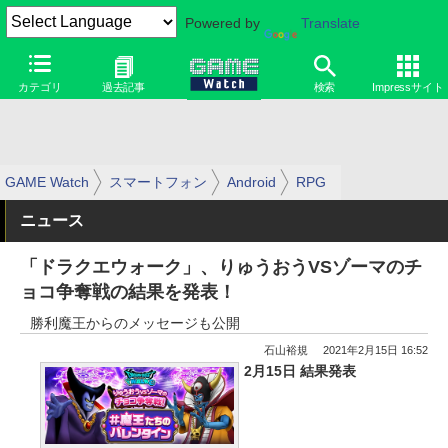
Powered by
Translate
カテゴリ
過去記事
検索
Impressサイト
GAME Watch
スマートフォン
Android
RPG
ニュース
「ドラクエウォーク」、りゅうおうVSゾーマのチ
ョコ争奪戦の結果を発表！
勝利魔王からのメッセージも公開
石山裕規
2021年2月15日 16:52
2月15日 結果発表