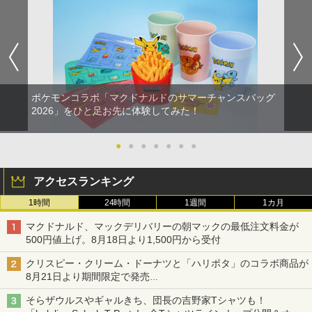
ポケモンコラボ「マクドナルドのサマーチャンスバッグ
2026」をひと足お先に体験してみた！
●
●
●
●
●
●
●
アクセスランキング
1時間
24時間
1週間
1カ月
マクドナルド、マックデリバリーの朝マックの最低注文料金が
500円値上げ。8月18日より1,500円から受付
クリスピー・クリーム・ドーナツと「ハリポタ」のコラボ商品が
8月21日より期間限定で発売
組分け帽子ドーナツなど見た目も楽しい商品が登場
そらザウルスやギャルきち、団長の吉野家Tシャツも！