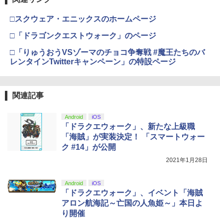
￥4,400
￥2,618
￥55,871
￥11,849
□スクウェア・エニックスのホームページ
劇場版「鬼滅の刃」無限城編 第一章 猗
3
窩座再来 通常版 [DVD]
□「ドラゴンクエストウォーク」のページ
おしり前マン～復活のおしり前帝国～ Bl
4
【純正品】Xbox ワイヤレス コントロー
u-ray BOX【Blu-ray】 [ 谷口崇 ]
4
￥3,523
□「りゅうおうVSゾーマのチョコ争奪戦 #魔王たちのバ
【純正品】DualSense ワイヤレスコン
ラー (カーボンブラック)
ニンテンドープリペイド番号 9000円|オ
4
4
トローラー ミッドナイト ブラック(CFI-
レンタインTwitterキャンペーン」の特設ページ
ンラインコード版
￥6,864
ZCT2J01)
￥8,020
￥9,000
￥10,737
劇場版「鬼滅の刃」無限城編 第一章 猗
4
関連記事
窩座再来 完全生産限定版 [Blu-ray]
最終楽章 響け！ユーフォニアム 前編 (通
【純正品】Xbox Elite ワイヤレス コン
5
5
常版)【Blu-ray】 [ (アニメーション) ]
トローラー Series 2 Core Edition (ホワ
ニンテンドープリペイド番号 5000円|オ
Android
iOS
5
￥8,698
【純正品】DualSense ワイヤレスコン
イト)
ンラインコード版
5
「ドラクエウォーク」、新たな上級職
トローラー(CFI-ZCT2J)
￥7,550
「海賊」が実装決定！ 「スマートウォー
￥18,500
￥5,000
ク #14」が公開
￥10,737
2021年1月28日
【Amazon.co.jp限定】劇場版モノノ怪
5
第三章 蛇神 (オリジナル特典:オリジナル
巾着＋メーカー特典:【坤と離】二振りの
Android
iOS
剣、十翼より来たる！スタジオ描き下ろ
「ドラクエウォーク」、イベント「海賊
しイラストボード付) [DVD]
アロン航海記～亡国の人魚姫～」本日よ
り開催
￥8,800