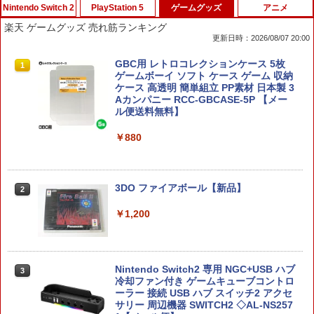
Nintendo Switch 2
PlayStation 5
ゲームグッズ
アニメ
楽天 ゲームグッズ 売れ筋ランキング
更新日時：2026/08/07 20:00
【楽天ブックス限定特典+特典】METAL
【複数購入で★最大約58％OFF】 ＼レ
GBC用 レトロコレクションケース 5枚
1
1
1
GEAR SOLID : MASTER COLLECTION
ビュー特典付／PS5 コントローラー ステ
ゲームボーイ ソフト ケース ゲーム 収納
Vol.2 Switch2版(2連アクリルキーホル
ィック キャップ カバー アナログスティ
ケース 高透明 簡単組立 PP素材 日本製 3
ダー+【早期購入封入特典】DLCチラシ)
ックカバー コントローラー カバー 10個
Aカンパニー RCC-GBCASE-5P 【メー
セット 交換用 PS4 DualSense Edge ジ
ル便送料無料】
ョイスティックキャップ グリップ 滑り
￥6,600
止め ホコリ防止 ブラック RPP RP1
￥880
￥480
【08/11発売★予約】[メール便OK]【新
2
品】【NS2】The Elder Scrolls IV: Obli
3DO ファイアボール【新品】
2
vion Remastered - Deluxe Edition[予
約品]
【中古】Marvel’s Spider−Man： Miles
￥1,200
2
Morales Ultimate Edition (限定版)ソフ
ト:プレイステーション5ソフト／TV/映
￥6,810
画・ゲーム
Nintendo Switch2 専用 NGC+USB ハブ
3
￥1,620
冷却ファン付き ゲームキューブコントロ
3est Switch2用 横置きドックスタンド
3
ーラー 接続 USB ハブ スイッチ2 アクセ
[GU-S2F088]
サリー 周辺機器 SWITCH2 ◇AL-NS257