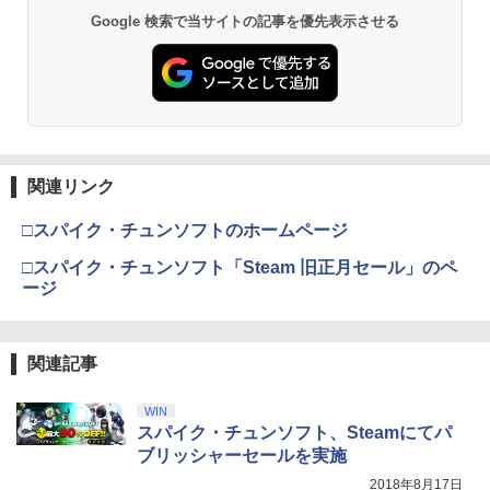
劇場版「鬼滅の刃」無限城編 第一章 猗
Beast of Reincarnation -PS5 【特典】
ラー (ロボット ホワイト)
2
2
Google 検索で当サイトの記事を優先表示させる
窩座再来 通常版 [DVD]
プロダクトコード 封入
￥7,681
￥3,523
￥7,286
【純正品】Xbox ワイヤレス コントロー
3
ラー (カーボンブラック)
【Amazon.co.jp限定】劇場版モノノ怪
【純正品】ディスクドライブ(CFI-ZDD1
3
3
第三章 蛇神 (Amazon.co.jp限定オリジ
J) PlayStation 5
関連リンク
￥8,020
ナル三方背収納ケース付きコレクション)
(オリジナル特典:オリジナル巾着＋メー
￥11,849
□スパイク・チュンソフトのホームページ
カー特典:【坤と離】二振りの剣、十翼よ
り来たる！スタジオ描き下ろしイラスト
□スパイク・チュンソフト「Steam 旧正月セール」のペ
【純正品】Xbox 充電式バッテリー + US
4
ボード付) [Blu-ray]
ージ
B-C ケーブル
【純正品】DualSense ワイヤレスコン
4
￥10,780
トローラー ミッドナイト ブラック(CFI-
￥2,618
ZCT2J01)
関連記事
￥10,737
劇場版「鬼滅の刃」無限城編 第一章 猗
4
WIN
窩座再来 完全生産限定版 [Blu-ray]
【国内正規品】Thrustmaster スラスト
5
スパイク・チュンソフト、Steamにてパ
マスター TH8S シフター - PC、PS4、P
￥8,698
ブリッシャーセールを実施
【純正品】DualSense ワイヤレスコン
S5、PS5 Pro、Xbox One、Xbox Serie
5
トローラー(CFI-ZCT2J)
s X|S 対応の高精度 H パターン シフター
2018年8月17日