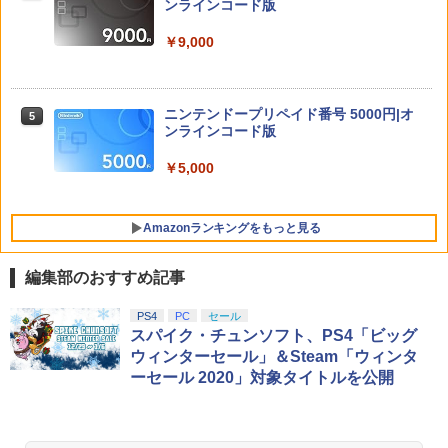
PS5 XBOX Elite コントローラー用 Swit
ンラインコード版
￥5,104
ch PC X-input 対応 正規輸入品
￥8,137
【中古】龍が如く 極2 - PS4
4
￥9,000
￥4,980
￥2,480
【中古】【Blu−ray】交響詩篇エウレカ
【特典】進撃の巨人3 Switch2版(【早
5
5
セブン Blu−ray BOX 1 初回限定生
期購入封入特典】DLC)
ニンテンドープリペイド番号 5000円|オ
5
【特典】Starsand Island（スターサン
産 ブックレット付 / 京田知己【監督】
ンラインコード版
5
ド・アイランド） PS5版(【初回同梱特
￥8,518
典】DLCチラシ【白いスポーツカー】)
￥5,423
【中古】ワイヤレスコントローラー (DU
￥5,000
5
ALSHOCK 4) ジェット・ブラック 【メ
￥5,965
ーカー生産終了】
Amazonランキングをもっと見る
￥3,720
編集部のおすすめ記事
PlayStation 5 デジタル・エディション
【純正品】Xbox ワイヤレス コントロー
劇場版「鬼滅の刃」無限城編 第一章 猗
PS4
PC
セール
1
1
1
日本語専用 Console Language: Japan
ラー + USB-C® ケーブル
窩座再来 通常版 [Blu-ray]
スパイク・チュンソフト、PS4「ビッグ
ese only (CFI-2200B01)
ウィンターセール」＆Steam「ウィンタ
￥8,300
￥3,982
ーセール 2020」対象タイトルを公開
￥55,000
【純正品】Xbox ワイヤレス コントロー
2