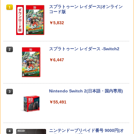
￥4,518
￥229
￥3,573
スプラトゥーン レイダース|オンライン
1
￥7,902
コード版
￥5,832
Switch2 ケース 即納 スイッチ2 Nintend
2
がんばれゴエモン大集合！ PS5版
【送料無料】劇場版「鬼滅の刃」無限城
[Switch 2] マリオテニス フィーバー
2
2
2
o Switch Lite 対応 スイッチ スイッチツ
編 第一章 猗窩座再来(通常版)【Blu-ra
（ダウンロード版） ※6,400ポイント
ー ニンテンドー カバー ポーチ キャリン
y】/アニメーション[Blu-ray]【返品種別
までご利用可 ■
￥4,890
グケース 新型 ジョイコン ソフト ケーブ
A】
ルなど 収納可能 ギフト プレゼント シン
スプラトゥーン レイダース -Switch2
2
￥7,979
プル 無地 黒 ピンク 黄色 赤 青 送料無料
￥4,400
￥6,447
￥1,100
[メール便OK]【新品】【PS5】紅の錬金
3
【特典】ほの暮しの庭 switch2版(【初
3
術士と白の守護者 〜レスレリアーナのア
劇場版 転生したらスライムだった件 蒼
回外付特典】切り取れるクリアカード)
3
トリエ〜 [PS5版][在庫品]
海の涙編 (Blu-ray通常版)【Blu-ray】 [
Switch2 ケース 即納 パステルカラー か
3
岡咲美保 ]
￥8,118
わいい Nintendo スイッチ2 対応 スイッ
Nintendo Switch 2(日本語・国内専用)
3
￥4,940
チ スイッチツー ニンテンドー カバー ポ
￥4,976
ーチ ストラップ 新型 ジョイコン ソフト
￥55,491
ケーブル 収納可能 クリスマス ギフト プ
レゼント 送料無料
【8/11まで！抽選で最大全額ポイントバ
amiibo すりみ連合セット[フウカ【レイ
4
4
ック】 【日本語説明書付き】 Brook Wi
ダース】/ウツホ【レイダース】/マンタ
ルパン三世 VS 名探偵コナン【Blu-ray】
￥2,100
4
ngman NS ウィングマン NS Lite コンバ
ロー【レイダース】]（スプラトゥーンシ
[ 栗田貫一 ]
ーター コントローラー 変換アダプター
リーズ）
ニンテンドープリペイド番号 9000円|オ
4