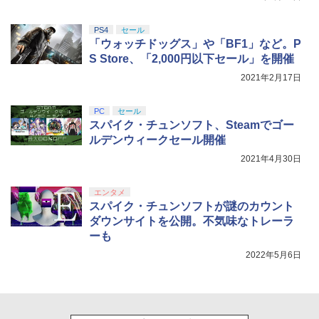
￥10,737
￥14,141
PS4
セール
『映画 ラブライブ！蓮ノ空女学院スクー
5
「ウォッチドッグス」や「BF1」など。P
ルアイドルクラブ Bloom Garden Part
S Store、「2,000円以下セール」を開催
y』Blu-ray（特装限定版）
2021年2月17日
￥8,589
PC
セール
スパイク・チュンソフト、Steamでゴー
ルデンウィークセール開催
2021年4月30日
エンタメ
スパイク・チュンソフトが謎のカウント
ダウンサイトを公開。不気味なトレーラ
ーも
2022年5月6日