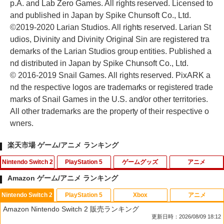
p.A. and Lab Zero Games. All rights reserved. Licensed to
and published in Japan by Spike Chunsoft Co., Ltd.
©2019-2020 Larian Studios. All rights reserved. Larian St
udios, Divinity and Divinity Original Sin are registered tra
demarks of the Larian Studios group entities. Published a
nd distributed in Japan by Spike Chunsoft Co., Ltd.
© 2016-2019 Snail Games. All rights reserved. PixARK a
nd the respective logos are trademarks or registered trade
marks of Snail Games in the U.S. and/or other territories.
All other trademarks are the property of their respective o
wners.
楽天市場 ゲーム/アニメ ランキング
Nintendo Switch 2
PlayStation 5
ゲームグッズ
アニメ
Amazon ゲーム/アニメ ランキング
Nintendo Switch 2
PlayStation 5
Xbox
アニメ
【楽天ブックス限定特典】ドンキーコン
【中古】PS5ドラゴンクエストVII Rei
【中古】ぼくとシムのまち リゾートに元
デザート・ローズ 砂の薔薇 雪の黙示録
1
1
1
1
Amazon Nintendo Switch 2 販売ランキング
グ バナンザ(「スーパーマリオ」ステッ
magined
気をとりもどそう! (特典無し)
【Blu-ray】 [ 新谷かおる ]
更新日時：2026/08/09 18:12
カー2種)