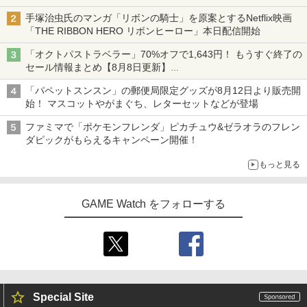
手塚治虫氏のマンガ「リボンの騎士」を原案とするNetflix映画
「THE RIBBON HERO リボンヒーロー」本日配信開始
「オクトパストラベラー」70%オフで1,643円！ もうすぐ終了の
セール情報まとめ【8月8日更新】
ニンテンドーeショップでは「大神 絶景版」が67%オフで990円
「パペットスンスン」の郵便局限定グッズが8月12日より販売開
始！ マスコットやがまぐち、レターセットなどが登場
ファミマで「ポケモンフレンダ」ピカチュウ&ゼラオラのフレン
ダピックがもらえるキャンペーン開催！
もっと見る
GAME Watch をフォローする
Special Site