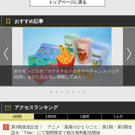
トップページに戻る
おすすめ記事
ポケモンコラボ「マクドナルドのサマーチャンスバッグ
2026」をひと足お先に体験してみた！
●
●
●
●
●
●
●
アクセスランキング
1時間
24時間
1週間
1カ月
第3期放送記念！ アニメ「薬屋のひとりごと」第1期・第2期全
話を「TVer」にて期間限定で順次無料配信開始