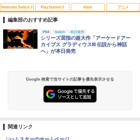
ンドースイッチ2 用 キャリングケース ハ
ン5 プレステ5
Nintendo Switch 2
PlayStation 5
Xbox
アニメ
ードケース カバー 収納ケース 耐衝撃 フ
映画『THE FIRST SLAM DUNK』 STAN
1
ィルムプレゼント スリム 有機ELモデル
￥640
DARD EDITION【Blu-ray】（早期予約
対応 大容量収納
編集部のおすすめ記事
特典なし） [ 井上雄彦 ]
￥1,580
スプラトゥーン レイダース|オンライン
PlayStation 5 デジタル・エディション
【純正品】Xbox ワイヤレス コントロー
劇場版「鬼滅の刃」無限城編 第一章 猗
PS4
Switch
本日発売
1
1
1
1
￥3,850
PS5 本体 カバー ステッカー シール ケー
コード版
日本語専用 Console Language: Japan
ラー + USB-C® ケーブル
窩座再来 通常版 [Blu-ray]
シリーズ屈指の超大作「アーケードアー
2
ス ホコリ プレステ5 保護 フィルム スキ
ese only (CFI-2200B01)
カイブス グラディウスIII 伝説から神話
ン カスタマイズ 傷防止 耐久性 傷防止
￥5,832
￥8,300
￥3,982
へ」が本日発売
Switch 2 Sports ゲーム用 スイッチ2 対
2
￥55,000
サマーウォーズ【Blu-ray】 [ 神木隆之介
2
応 アクセサリー テニス バドミントン ラ
￥999
]
ケット セット 体感スポーツ対応 Ninten
do Switch 2 Sports 周辺機器 ジョイコ
【純正品】Xbox ワイヤレス コントロー
2
￥4,327
ン Joy-Con2 アクセサリー レッド1本 ブ
スプラトゥーン レイダース -Switch2
劇場版「鬼滅の刃」無限城編 第一章 猗
Beast of Reincarnation -PS5 【特典】
ラー (ロボット ホワイト)
2
2
2
Google 検索で当サイトの記事を優先表示させる
ルー1本 任天堂 スイッチ2対応
窩座再来 通常版 [DVD]
【中古】 ファンタジーライフi グルグ
プロダクトコード 封入
3
ルの竜と時をぬすむ少女／PS5
￥6,449
￥7,681
￥2,200
￥3,523
￥7,286
￥3,872
ウォルト・ディズニー・ジャパン｜The
3
Walt Disney Company (Japan) ズート
ピア2 ブルーレイ ＋ DVD セット【ブル
【純正品】Xbox ワイヤレス コントロー
3
【お買い物マラソン期間限定♪最大30％O
3
ーレイ＋DVD】
ラー (カーボンブラック)
FF】【tomtoc】 Switch 2対応 ハードケ
Nintendo Switch 2(日本語・国内専用)
【Amazon.co.jp限定】劇場版モノノ怪
【純正品】ディスクドライブ(CFI-ZDD1
3
3
3
ース FancyCase-G05 Nintendo 2025年
第三章 蛇神 (Amazon.co.jp限定オリジ
【特典】グランド・セフト・オートVI
J) PlayStation 5
関連リンク
4
￥4,405
￥8,020
スイッチ2モデル用 スリムケース 持ち運
ナル三方背収納ケース付きコレクション)
(コードインボックス版、配送日：2026
￥55,871
び キャリングケース 耐衝撃 薄型 ハード
(オリジナル特典:オリジナル巾着＋メー
年11月12日、プレイ開始日：2026年11
￥11,980
□ハムスターのホームページ