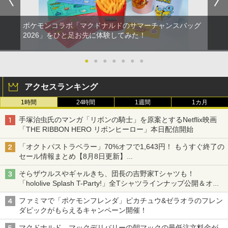
ポケモンコラボ「マクドナルドのサマーチャンスバッグ
2026」をひと足お先に体験してみた！
●
●
●
●
●
●
●
アクセスランキング
1時間
24時間
1週間
1カ月
手塚治虫氏のマンガ「リボンの騎士」を原案とするNetflix映画
「THE RIBBON HERO リボンヒーロー」本日配信開始
「オクトパストラベラー」70%オフで1,643円！ もうすぐ終了の
セール情報まとめ【8月8日更新】
ニンテンドーeショップでは「大神 絶景版」が67%オフで990円
そらザウルスやギャルきち、団長の吉野家Tシャツも！
「hololive Splash T-Party!」全Tシャツラインナップ公開＆オン
ライン販売開始
ファミマで「ポケモンフレンダ」ピカチュウ&ゼラオラのフレン
ダピックがもらえるキャンペーン開催！
マクドナルド、マックデリバリーの朝マックの最低注文料金が