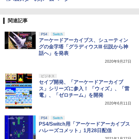
ポーチ ゲームカード12枚収納 アクセサ
カー特典:【坤と離】二振りの剣、十翼よ
月19日)(【初回購入封入特典】ヴィンテ
リーポーチ
り来たる！スタジオ描き下ろしイラスト
ージ・バイスシティパック)
ズートピア 【Blu-ray】
【純正品】Xbox 充電式バッテリー + US
4
4
ボード付) [Blu-ray]
B-C ケーブル
￥2,653
￥8,329
【純正品】DualSense ワイヤレスコン
関連記事
ニンテンドープリペイド番号 9000円|オ
4
￥2,992
4
￥10,780
トローラー ミッドナイト ブラック(CFI-
ンラインコード版
￥2,618
ZCT2J01)
PS4
Switch
￥9,000
Nintendo Switch 2 専用スマートポーチ
アーケードアーカイブス、シューティン
4
鬼武者 Way of the Sword 通常版 [PS5
5
￥10,737
EVA ピカチュウ（走る姿）
劇場版「鬼滅の刃」無限城編 第一章 猗
ソフト]
グの金字塔「グラディウスIII 伝説から神
4
窩座再来 完全生産限定版 [Blu-ray]
話へ」を発表
スーパーの裏でヤニ吸うふたり Vol.3【B
【国内正規品】Thrustmaster スラスト
5
5
￥2,811
￥8,990
lu-ray】 [ 地主 ]
マスター TH8S シフター - PC、PS4、P
ニンテンドープリペイド番号 5000円|オ
2020年9月27日
5
￥8,698
【純正品】DualSense ワイヤレスコン
S5、PS5 Pro、Xbox One、Xbox Serie
ンラインコード版
5
トローラー(CFI-ZCT2J)
s X|S 対応の高精度 H パターン シフター
￥8,494
ビジネス
￥5,000
￥10,737
￥14,141
セイブ開発、「アーケードアーカイブ
【7週連続1位】inklink公式 Switch / Sw
5
ス」シリーズに参入！ 「ウィズ」、「雷
itch2 コントローラー 最新モデル 最新フ
【Amazon.co.jp限定】劇場版モノノ怪
5
ァームウェア プロコン プロコン2 プロコ
電」、「ゼロチーム」を開発
第三章 蛇神 (オリジナル特典:オリジナル
ントローラー スイッチ2 スイッチ Switc
巾着＋メーカー特典:【坤と離】二振りの
2020年6月11日
h コントローラー ワイヤレスコントロー
剣、十翼より来たる！スタジオ描き下ろ
ラー 連射機能 ワイヤレス switch2コン
しイラストボード付) [DVD]
トローラ Switch2コントローラー
PS4
Switch
￥8,800
PS4/Switch用「アーケードアーカイブス
￥2,960
ハレーズコメット」1月28日配信
2021年1月27日