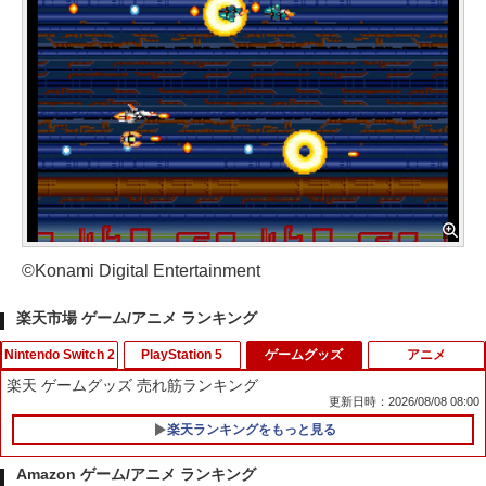
©Konami Digital Entertainment
楽天市場 ゲーム/アニメ ランキング
Nintendo Switch 2
PlayStation 5
ゲームグッズ
アニメ
楽天 ゲームグッズ 売れ筋ランキング
更新日時：2026/08/08 08:00
楽天ランキングをもっと見る
＼マラソン限定！最大15％OFFクーポン
2セット PS5 コントローラー用 ボタン
1
1
／【レビューで液晶保護フィルムプレゼ
補修 修理パーツ 交換用 ラバー セット 修
Amazon ゲーム/アニメ ランキング
ント】Nintendo Switch2 ケース ニンテ
理パーツ 修理キット プレイステーショ