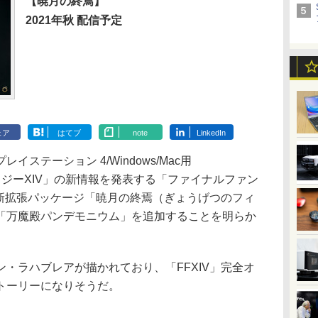
【暁月の終焉】
2021年秋 配信予定
ェア
はてブ
note
LinkedIn
テーション 4/Windows/Mac用
タジーXIV」の新情報を発表する「ファイナルファン
、新拡張パッケージ「暁月の終焉（ぎょうげつのフィ
「万魔殿パンデモニウム」を追加することを明らか
・ラハブレアが描かれており、「FFXIV」完全オ
トーリーになりそうだ。