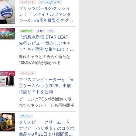
イベント
ゲームグッズ
ブリッツボールのクッショ
ン！ 「ファイナルファンタ
ジーX」25周年展覧会のグッ
ズ情報が公開
Android
iOS
PC
「幻想水滸伝 STAR LEAP」
先行レビュー 懐かしいキャ
ラたちが意外な形で出てくる
シリーズ完全新作！
歴代キャラとの再会や新たな
108星の物語が描かれる
イベント
マウスコンピューターが「東
京ゲームショウ2026」出展
特設サイトを公開
ゲーミングPCを特別価格で販
売するキャンペーンも同時開催
グルメ
クリスピー・クリーム・ドー
ナツと「ハリポタ」のコラボ
商品が8月21日より期間限定