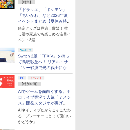
【特集】
「ドラクエ」「ポケモン」
「ちいかわ」など2026年夏
イベントまとめ【夏休み特
集】
限定グッズは見逃し厳禁！ 推
し活や家族でも楽しめる注目イ
ベント8選
Switch2
Switch 2版「FFXIV」を持っ
て鳥取砂丘へ！ リアル・サ
ゴリー砂漠で光の戦士になっ
てみた
PC
イベント
【特別企画】
AIでゲームを面白くする。ホ
ロライブ実況で人気「ミメシ
ス」開発スタジオが掲げ
る“AI活用の信念”とは？【講
AIネイティブだからこそこだわ
演レポート】
る「プレーヤーにとって面白い
かどうか」