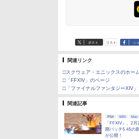
ポスト
リスト
シ
関連リンク
□スクウェア・エニックスのホー
□「FFXIV」のページ
□「ファイナルファンタジーXIV
関連記事
PS4
WIN
Mac
「FFXIV」、2月
開パッチ5.45の
が公開！