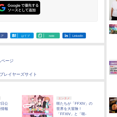
ェア
はてブ
note
LinkedIn
ムページ
」プレイヤーズサイト
エンタメ
2日公
咲たちが「FFXIV」の
新情報
世界を大冒険！
「FFXIV」と「咲-