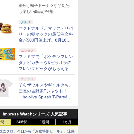
で発売
組分け帽子ドーナツなど見た目
も楽しい商品が登場
グルメ
マクドナルド、マックデリバ
リーの朝マックの最低注文料
金が500円値上げ。8月18日
より1,500円から受付
エンタメ
ファミマで「ポケモンフレン
ダ」ピカチュウ&ゼラオラの
フレンダピックがもらえるキ
ャンペーン開催！
エンタメ
そらザウルスやギャルきち、
団長の吉野家Tシャツも！
「hololive Splash T-Party!」
全Tシャツラインナップ公開
＆オンライン販売開始
Impress Watchシリーズ 人気記事
時間
24時間
1週間
1カ月
ユニクロ、今日から「お盆特別セール」。涼感