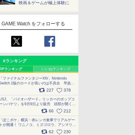
映画＆ゲームが極上体験に
GAME Watch をフォローする
Xランキング
RPランキング
いいねランキング
「ファイナルファンタジーXIV」Nintendo
Switch 2版のロードが長いのは不具合 早急に
アップデートできるよう対応中
227
378
pic.x.com/s9S3nRCAGa
USJ、「バイオハザード」リッカーのポップコ
ーンバケツ」を9月9日より販売 頭部が開く仕
組み。味は恐怖を堪のう「味噌フレーバー」
66
212
pic.x.com/81MuXGahVM
「ぽこポケ」横浜・赤レンガ倉庫でリアルゲー
トが開通！ ワニノコ、ミズゴロウ、アシマリ登
場シーンをレポート pic.x.com/LDgEByVl6D
62
230