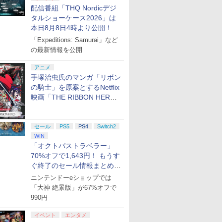
配信番組「THQ Nordicデジ
タルショーケース2026」は
本日8月8日4時より公開！
「Expeditions: Samurai」など
の最新情報を公開
アニメ
手塚治虫氏のマンガ「リボン
の騎士」を原案とするNetflix
映画「THE RIBBON HERO
リボンヒーロー」本日配信開
始
セール
PS5
PS4
Switch2
WIN
「オクトパストラベラー」
70%オフで1,643円！ もうす
ぐ終了のセール情報まとめ
【8月8日更新】
ニンテンドーeショップでは
「大神 絶景版」が67%オフで
990円
イベント
エンタメ