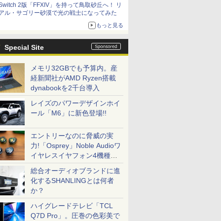
Switch 2版「FFXIV」を持って鳥取砂丘へ！ リ
アル・サゴリー砂漠で光の戦士になってみた
もっと見る
Special Site
メモリ32GBでも予算内。産
経新聞社がAMD Ryzen搭載
dynabookを2千台導入
レイズのパワーデザインホイ
ール「M6」に新色登場!!
エントリーなのに脅威の実
力!「Osprey」Noble Audioワ
イヤレスイヤフォン4機種を
一気に聴く
総合オーディオブランドに進
化するSHANLINGとは何者
か？
ハイグレードテレビ「TCL
Q7D Pro」。圧巻の色彩美で