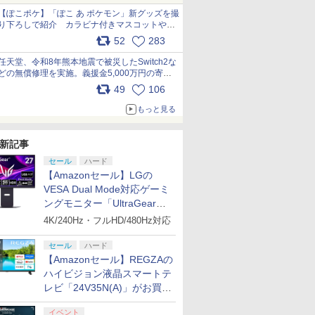
【ぽこポケ】「ぽこ あ ポケモン」新グッズを撮
り下ろしで紹介 カラビナ付きマスコットやス
クエアポーチが仲間入り
52
283
pic.x.com/XmVAgBxaW5
任天堂、令和8年熊本地震で被災したSwitch2な
どの無償修理を実施。義援金5,000万円の寄付
も発表 pic.x.com/BAYsMfUfUC
49
106
もっと見る
新記事
セール
ハード
【Amazonセール】LGの
VESA Dual Mode対応ゲーミ
ングモニター「UltraGear
27G850A-B」がお買い得！
4K/240Hz・フルHD/480Hz対応
セール
ハード
【Amazonセール】REGZAの
ハイビジョン液晶スマートテ
レビ「24V35N(A)」がお買い
得！
イベント