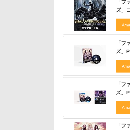
「ファ
ズ」
「ファ
ズ」P
「ファ
ズ」P
「ファ