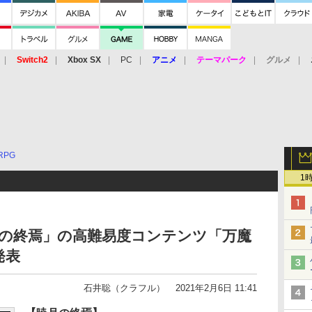
Switch2
Xbox SX
PC
アニメ
テーマパーク
グルメ
 Vita
3DS
アーケード
VR
RPG
1
暁月の終焉」の高難易度コンテンツ「万魔
発表
石井聡（クラフル）
2021年2月6日 11:41