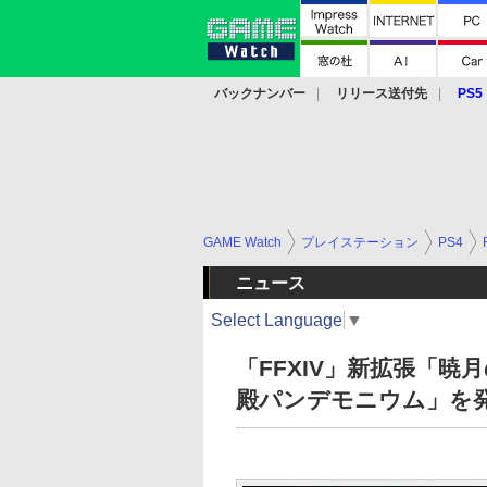
バックナンバー
リリース送付先
PS5
モバイル
eスポーツ
クラウド
PS
GAME Watch
プレイステーション
PS4
ニュース
Select Language
▼
「FFXIV」新拡張「
殿パンデモニウム」を