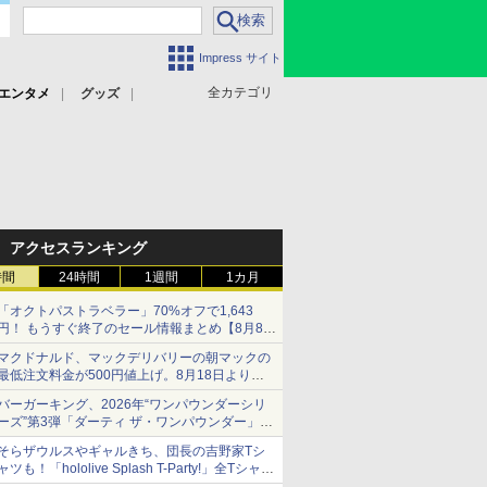
Impress サイト
全カテゴリ
エンタメ
グッズ
アクセスランキング
時間
24時間
1週間
1カ月
「オクトパストラベラー」70%オフで1,643
円！ もうすぐ終了のセール情報まとめ【8月8日
更新】
マクドナルド、マックデリバリーの朝マックの
ニンテンドーeショップでは「大神 絶景版」が
最低注文料金が500円値上げ。8月18日より
67%オフで990円
1,500円から受付
バーガーキング、2026年“ワンパウンダーシリ
ーズ”第3弾「ダーティ ザ・ワンパウンダー」を
8月7日発売
そらザウルスやギャルきち、団長の吉野家Tシ
「特製ガーリックマヨソース」を使用した超大
ャツも！「hololive Splash T-Party!」全Tシャツ
型チーズバーガー
ラインナップ公開＆オンライン販売開始