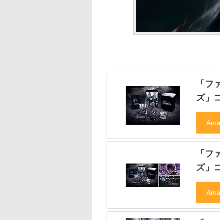
「ファ
ズ」
「ファ
ズ」