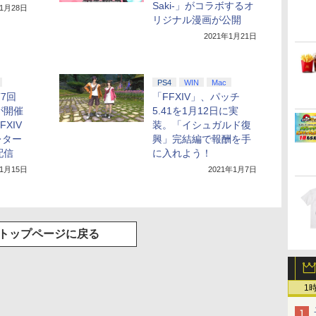
Saki-」がコラボするオ
年1月28日
リジナル漫画が公開
2021年1月21日
PS4
WIN
Mac
第7回
「FFXIV」、パッチ
が開催
5.41を1月12日に実
XIV
装。「イシュガルド復
レター
興」完結編で報酬を手
配信
に入れよう！
年1月15日
2021年1月7日
トップページに戻る
1