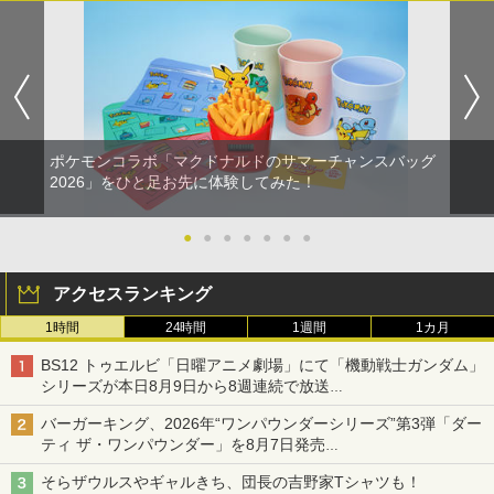
ポケモンコラボ「マクドナルドのサマーチャンスバッグ
2026」をひと足お先に体験してみた！
●
●
●
●
●
●
●
アクセスランキング
1時間
24時間
1週間
1カ月
BS12 トゥエルビ「日曜アニメ劇場」にて「機動戦士ガンダム」
シリーズが本日8月9日から8週連続で放送
初回は「機動戦士ガンダム【HDリマスター版】」
バーガーキング、2026年“ワンパウンダーシリーズ”第3弾「ダー
ティ ザ・ワンパウンダー」を8月7日発売
「特製ガーリックマヨソース」を使用した超大型チーズバーガー
そらザウルスやギャルきち、団長の吉野家Tシャツも！