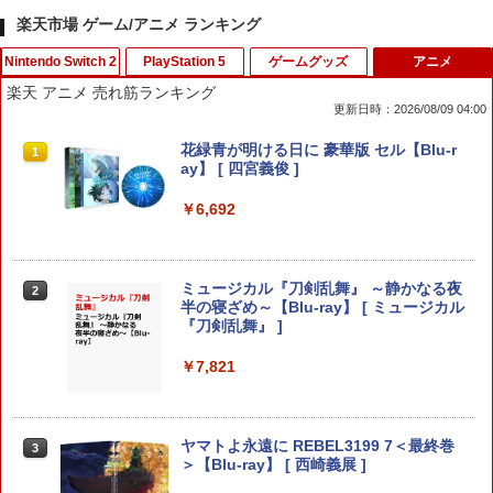
楽天市場 ゲーム/アニメ ランキング
Nintendo Switch 2
PlayStation 5
ゲームグッズ
アニメ
楽天 アニメ 売れ筋ランキング
更新日時：2026/08/09 04:00
【7週連続1位】inklink公式 Switch / Sw
シリコンタイプ デュアルセンス ps5用
花緑青が明ける日に 豪華版 セル【Blu-r
1
1
1
itch2 コントローラー 最新モデル 最新フ
【PS5コントローラー用シリコンケー
ay】 [ 四宮義俊 ]
ァームウェア プロコン プロコン2 プロコ
ス】デュアルセンス ps5 コントローラー
ントローラー スイッチ2 スイッチ Switc
カバー ps5 dualsense ゲーム 保護ケー
￥6,692
h コントローラー ワイヤレスコントロー
ス 守る 透明 シンプル ブルー レッド ホ
ラー 連射機能 ワイヤレス switch2コン
ワイト ブラック プレイステーション5 プ
トローラ Switch2コントローラー
レステ5 直送w【送料無料】[M便 1/3]
ミュージカル『刀剣乱舞』 ～静かなる夜
2
￥2,960
￥580
半の寝ざめ～【Blu-ray】 [ ミュージカル
『刀剣乱舞』 ]
￥7,821
Switch2用 温度モニターファン
KontrolFreek コントロールフリーク FP
2
2
Sフリーク Galaxy PlayStation 4 PS4 a
nd PlayStation 5 PS5 | Performance T
￥3,224
humbsticks 旧バージョン 3つ爪
ヤマトよ永遠に REBEL3199 7＜最終巻
3
＞【Blu-ray】 [ 西崎義展 ]
￥1,750