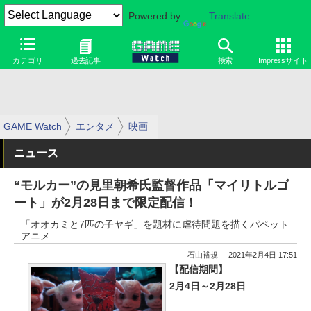
Powered by
Translate
カテゴリ
過去記事
検索
Impressサイト
GAME Watch
エンタメ
映画
ニュース
“モルカー”の見里朝希氏監督作品「マイリトルゴ
ート」が2月28日まで限定配信！
「オオカミと7匹の子ヤギ」を題材に虐待問題を描くパペット
アニメ
石山裕規
2021年2月4日 17:51
【配信期間】
2月4日～2月28日