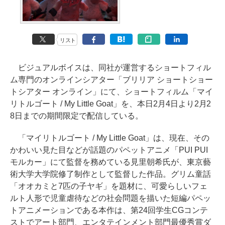
リスト
ビジュアルボイスは、同社が運営するショートフィル
ム専門のオンラインシアター「ブリリア ショートショー
トシアター オンライン」にて、ショートフィルム「マイ
リトルゴート / My Little Goat」を、本日2月4日より2月2
8日までの期間限定で配信している。
「マイリトルゴート / My Little Goat」は、現在、その
かわいい見た目などが話題のパペットアニメ「PUI PUI
モルカー」にて監督を務めている見里朝希氏が、東京藝
術大学大学院修了制作として監督した作品。グリム童話
「オオカミと7匹の子ヤギ」を題材に、可愛らしいフェ
ルト人形で児童虐待などの社会問題を描いた短編パペッ
トアニメーションである本作は、第24回学生CGコンテ
ストでアート部門、エンタテインメント部門最優秀賞ダ