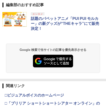
[ゲームソフト]
編集部のおすすめ記事
￥3,974
￥4,480
スプラトゥーン レイダース|オンライン
PlayStation 5 デジタル・エディション
【純正品】Xbox ワイヤレス コントロー
劇場版「鬼滅の刃」無限城編 第一章 猗
エンタメ
1
1
1
1
コード版
日本語専用 Console Language: Japan
ラー + USB-C® ケーブル
窩座再来 通常版 [Blu-ray]
話題のパペットアニメ「PUI PUI モルカ
ese only (CFI-2200B01)
ー」の新グッズが“THEキャラ”にて販売
￥5,832
￥8,300
￥3,982
決定！
￥55,000
【純正品】Xbox ワイヤレス コントロー
2
スプラトゥーン レイダース -Switch2
劇場版「鬼滅の刃」無限城編 第一章 猗
Beast of Reincarnation -PS5 【特典】
ラー (ロボット ホワイト)
2
2
2
Google 検索で当サイトの記事を優先表示させる
窩座再来 通常版 [DVD]
プロダクトコード 封入
￥6,449
￥7,681
￥3,523
￥7,286
【純正品】Xbox ワイヤレス コントロー
3
ラー (カーボンブラック)
Nintendo Switch 2(日本語・国内専用)
【Amazon.co.jp限定】劇場版モノノ怪
【純正品】ディスクドライブ(CFI-ZDD1
3
3
3
第三章 蛇神 (Amazon.co.jp限定オリジ
J) PlayStation 5
関連リンク
￥8,020
ナル三方背収納ケース付きコレクション)
￥55,491
(オリジナル特典:オリジナル巾着＋メー
￥11,980
□ビジュアルボイスのホームページ
カー特典:【坤と離】二振りの剣、十翼よ
り来たる！スタジオ描き下ろしイラスト
□「ブリリア ショートショートシアター オンライン」の
【純正品】Xbox 充電式バッテリー + US
4
ボード付) [Blu-ray]