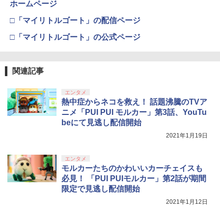
ホームページ
B-C ケーブル
【純正品】DualSense ワイヤレスコン
ニンテンドープリペイド番号 9000円|オ
4
4
￥10,780
トローラー ミッドナイト ブラック(CFI-
□「マイリトルゴート」の配信ページ
ンラインコード版
￥2,618
ZCT2J01)
□「マイリトルゴート」の公式ページ
￥9,000
￥10,737
劇場版「鬼滅の刃」無限城編 第一章 猗
4
窩座再来 完全生産限定版 [Blu-ray]
【国内正規品】Thrustmaster スラスト
5
関連記事
マスター TH8S シフター - PC、PS4、P
ニンテンドープリペイド番号 5000円|オ
5
￥8,698
【純正品】DualSense ワイヤレスコン
S5、PS5 Pro、Xbox One、Xbox Serie
ンラインコード版
5
トローラー(CFI-ZCT2J)
s X|S 対応の高精度 H パターン シフター
エンタメ
￥5,000
熱中症からネコを救え！ 話題沸騰のTVア
￥10,737
￥14,141
ニメ「PUI PUI モルカー」第3話、YouTu
『映画 ラブライブ！蓮ノ空女学院スクー
beにて見逃し配信開始
5
ルアイドルクラブ Bloom Garden Part
2021年1月19日
y』Blu-ray（特装限定版）
￥8,589
エンタメ
モルカーたちのかわいいカーチェイスも
必見！ 「PUI PUIモルカー」第2話が期間
限定で見逃し配信開始
2021年1月12日