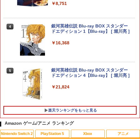
￥8,751
【お買い物マラソン期間限定♪最大30％O
3
FF】【tomtoc公式店】 Switch 2対応 ハ
＼10％OFFクーポン／PS5用 冷却ファン
3
ードケース FancyCase-G05 Nintendo
クーリングファン 冷却装置 USBクーラ
銀河英雄伝説 Blu-ray BOX スタンダー
4
2025年 スイッチ2モデル用 スリムケース
ー 外付け 自動冷却ファン 三つファン 急
ドエディション 1【Blu-ray】 [ 堀川亮 ]
持ち運び キャリングケース 耐衝撃 薄型
速冷却 静音 装着簡単 排熱 熱対策 USB
ハードポーチ ゲームカード12枚収納 ア
ポート 省スペース 耐久性 プレイステー
￥16,368
クセサリーポーチ
ション5対応 ディスク版 デジタル版の両
方に対応
￥2,653
￥2,680
銀河英雄伝説 Blu-ray BOX スタンダー
5
ドエディション 4【Blu-ray】 [ 堀川亮 ]
【顧客満足度98.3%】 Switch2 ケース
4
大容量 Switch2/Switch通常モデル/Swit
【特典】テイルズ オブ エターニア リマ
4
￥21,824
ch lite/Switch 有機ELモテルに対応 収納
スター PS5版(【早期購入特典】超冒険
バッグ 防水 防塵 耐衝撃 持ち運び便利 ポ
お役立ちセット)
ーチ スタンド/コントローラー/カード/ド
ックなど収納可能 カバー 収納ボックス
￥3,484
楽天ランキングをもっと見る
￥2,880
Amazon ゲーム/アニメ ランキング
【新品】Battlefield 6（バトルフィール
5
Nintendo Switch 2
PlayStation 5
Xbox
アニメ
ド6） 【初回特典】 DLC「トゥームスト
Nintendo Switch 2 ACアダプター
ーンパック」 同梱 PlayStation5 (PS5)
5