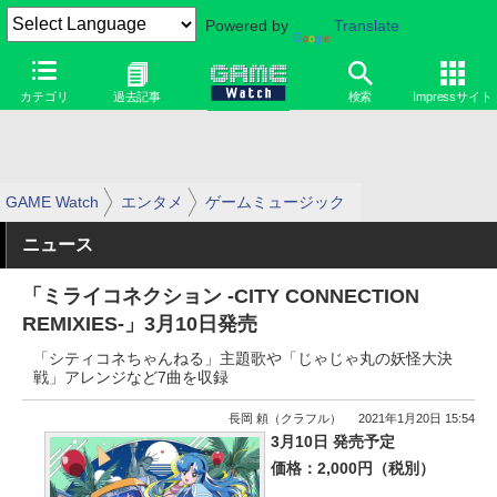
Powered by
Translate
カテゴリ
過去記事
検索
Impressサイト
GAME Watch
エンタメ
ゲームミュージック
ニュース
「ミライコネクション -CITY CONNECTION
REMIXIES-」3月10日発売
「シティコネちゃんねる」主題歌や「じゃじゃ丸の妖怪大決
戦」アレンジなど7曲を収録
長岡 頼（クラフル）
2021年1月20日 15:54
3月10日 発売予定
価格：2,000円（税別）