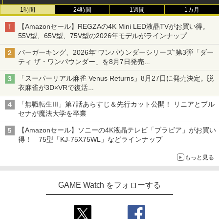
1時間
24時間
1週間
1カ月
【Amazonセール】REGZAの4K Mini LED液晶TVがお買い得。
55V型、65V型、75V型の2026年モデルがラインナップ
バーガーキング、2026年“ワンパウンダーシリーズ”第3弾「ダー
ティ ザ・ワンパウンダー」を8月7日発売
「特製ガーリックマヨソース」を使用した超大型チーズバーガー
「スーパーリアル麻雀 Venus Returns」8月27日に発売決定。脱
衣麻雀が3D×VRで復活
発売から2週間は20%オフになるセールが実施
「無職転生III」第7話あらすじ＆先行カット公開！ リニアとプル
セナが魔法大学を卒業
【Amazonセール】ソニーの4K液晶テレビ「ブラビア」がお買い
得！ 75型「KJ-75X75WL」などラインナップ
もっと見る
GAME Watch をフォローする