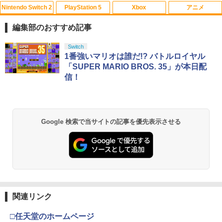
Nintendo Switch 2
PlayStation 5
Xbox
アニメ
【中古】PCE デビュー 誕生
1
編集部のおすすめ記事
￥650
スプラトゥーン レイダース|オンライン
PlayStation 5 デジタル・エディション
Xbox プリペイドカード 10,000円 デジ
劇場版「鬼滅の刃」無限城編 第一章 猗
Switch
1
1
1
1
コード版
日本語専用 Console Language: Japan
タルコード 【旧 Xbox ギフトカード】
窩座再来 通常版 [Blu-ray]
1番強いマリオは誰だ!? バトルロイヤル
ese only (CFI-2200B01)
[オンラインコード]
「SUPER MARIO BROS. 35」が本日配
￥5,832
￥3,964
信！
￥55,000
￥10,000
3.5インチ レトロハンドヘルドゲームコ
2
ンソール R36S 保護フィルム OverLay B
rilliant 液晶保護 指紋がつきにくい 指紋
防止 高光沢
スプラトゥーン レイダース -Switch2
劇場版「鬼滅の刃」無限城編 第一章 猗
Beast of Reincarnation -PS5 【特典】
Xbox プリペイドカード 1,000円 デジタ
2
2
2
2
Google 検索で当サイトの記事を優先表示させる
窩座再来 通常版 [DVD]
プロダクトコード 封入
ルコード 【旧 Xbox ギフトカード】 [オ
￥870
ンラインコード]
￥6,455
￥3,523
￥7,286
￥1,000
NewスーパーマリオブラザーズWii ノコ
3
ノコエアホッケー
Nintendo Switch 2(日本語・国内専用)
劇場版「鬼滅の刃」無限城編 第一章 猗
【純正品】ディスクドライブ(CFI-ZDD1
3
3
【純正品】Xbox ワイヤレス コントロー
3
￥1,218
3
窩座再来 完全生産限定版 [Blu-ray]
J) PlayStation 5
関連リンク
ラー + USB-C® ケーブル
￥55,603
￥8,698
￥11,849
￥8,300
□任天堂のホームページ