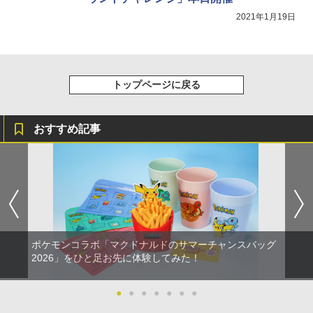
2021年1月19日
トップページに戻る
おすすめ記事
ポケモンコラボ「マクドナルドのサマーチャンスバッグ
2026」をひと足お先に体験してみた！
●
●
●
●
●
●
●