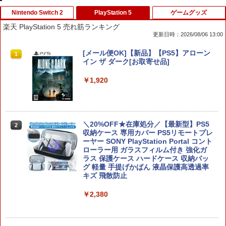
Nintendo Switch 2
PlayStation 5
ゲームグッズ
楽天 PlayStation 5 売れ筋ランキング
更新日時：2026/08/06 13:00
【特典】進撃の巨人3 Switch2版(【早
[メール便OK]【新品】【PS5】アローン
1
1
期購入封入特典】DLC)
イン ザ ダーク[お取寄せ品]
￥8,518
￥1,920
コーエーテクモゲームス 【封入特典付】
＼20%OFF★在庫処分／【最新型】PS5
2
2
【Switch2】進撃の巨人3 通常版 [POT-P
収納ケース 専用カバー PS5リモートプレ
-ABA7A NSW2 シンゲキノキョジン 3 ツ
ーヤー SONY PlayStation Portal コント
ウジョウ]
ローラー用 ガラスフィルム付き 強化ガ
ラス 保護ケース ハードケース 収納バッ
グ 軽量 手提げかばん 液晶保護高透過率
￥8,710
キズ 飛散防止
￥2,380
SanDisk microSD Express Card 256G
3
B for Nintendo Switch 2 BEE-A-SD01
A