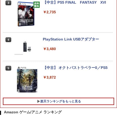
【中古】PS5 FINAL FANTASY XVI
3
￥8,978
￥2,735
【ホリ公式】【任天堂ライセンス商品】
4
スプラトゥーン レイダース ワイヤレス
ホリパッド TURBO for Nintendo Switc
PlayStation Link USBアダプター
h 2 おすすめ Switch スイッチ コントロ
4
ーラー 無線 連射 連射ホールド 連射機能
背面ボタン 充電 スプラレイダース スプ
￥3,480
ラ
￥8,980
【中古】 オクトパストラベラー0／PS5
5
￥3,872
【新品・送料無料】任天堂 Nintendo sw
5
itch2 ソフト マリオカートワールド BEE
-P-AAAAA
￥9,300
楽天ランキングをもっと見る
Amazon ゲーム/アニメ ランキング