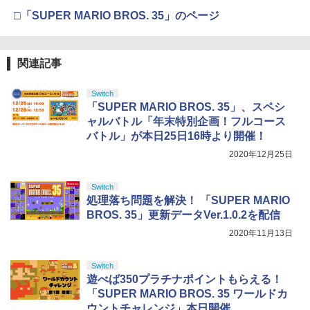
【中古】PCエンジンスーパーCDソフト
4
□「SUPER MARIO BROS. 35」のページ
ときめきメモリアル
【純正品】DualSense ワイヤレスコン
Xbox プリペイドカード 5,000円 デジタ
ニンテンドープリペイド番号 9000円|オ
4
4
￥1,470
4
『映画 ラブライブ！蓮ノ空女学院スクー
4
トローラー ミッドナイト ブラック(CFI-
ルコード 【旧 Xbox ギフトカード】 [オ
ンラインコード版
ルアイドルクラブ Bloom Garden Part
ZCT2J01)
関連記事
ンラインコード]
y』Blu-ray（特装限定版）
￥9,000
￥10,737
￥5,000
Switch
￥8,589
【中古】PCエンジンスーパーCDソフト
「SUPER MARIO BROS. 35」、スペシ
5
スーパーリアル麻雀PIVカスタム
ャルバトル「年末特別企画！フルコース
ニンテンドープリペイド番号 5000円|オ
5
バトル」が本日25日16時より開催！
【純正品】DualSense ワイヤレスコン
【純正品】Xbox ワイヤレス コントロー
ンラインコード版
5
￥1,870
5
劇場版「鬼滅の刃」無限城編 第一章 猗
5
トローラー(CFI-ZCT2J)
ラー (ロボット ホワイト)
2020年12月25日
窩座再来 完全生産限定版 [DVD]
￥5,000
￥10,737
￥7,681
￥7,828
Switch
処理落ち問題を解決！ 「SUPER MARIO
BROS. 35」更新データVer.1.0.2を配信
2020年11月13日
Switch
遊べば350プラチナポイントもらえる！
「SUPER MARIO BROS. 35 ワールドカ
ウントチャレンジ」本日開催