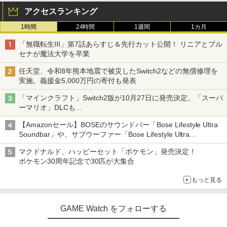
アクセスランキング
1時間
24時間
1週間
1カ月
「無職転生III」第7話あらすじ＆先行カット公開！ リニアとプル
セナが魔法大学を卒業
任天堂、令和8年熊本地震で被災したSwitch2などの無償修理を
実施。義援金5,000万円の寄付も発表
「マインクラフト」Switch2版が10月27日に発売決定。「スーパ
ーマリオ」DLCも
Switch版からのアップグレードも可能に
【Amazonセール】BOSEのサウンドバー「Bose Lifestyle Ultra
Soundbar」や、サブウーファー「Bose Lifestyle Ultra
Subwoofer」などお買い得！
マクドナルド、ハッピーセット「ポケモン」発売決定！
ポケモン30周年記念で30匹が大集合
もっと見る
GAME Watch をフォローする