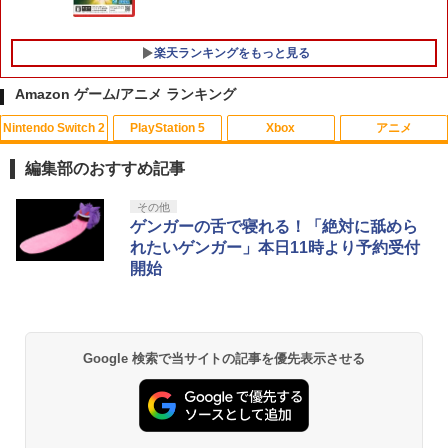
楽天ランキングをもっと見る
Amazon ゲーム/アニメ ランキング
Nintendo Switch 2
PlayStation 5
Xbox
アニメ
【楽天ブックス限定特典+特典】空の軌
【中古】【Blu−ray】プリンセスコネク
1
1
跡 the 2nd PS5版(DLCチラシ：NEOブ
ト！Re：Dive 2 / アニメ
編集部のおすすめ記事
レイサー・アガット+【早期購入外付特
典】DLCチラシ)
￥320
スプラトゥーン レイダース|オンライン
PlayStation 5 デジタル・エディション
【純正品】Xbox ワイヤレス コントロー
劇場版「鬼滅の刃」無限城編 第一章 猗
その他
1
1
1
1
コード版
日本語専用 Console Language: Japan
ラー + USB-C® ケーブル
窩座再来 通常版 [Blu-ray]
ゲンガーの舌で寝れる！「絶対に舐めら
￥7,480
ese only (CFI-2200B01)
れたいゲンガー」本日11時より予約受付
￥5,832
￥8,300
￥3,982
開始
￥55,000
【中古】【Blu−ray】プリンセスコネク
2
ト！Re：Dive 3 / アニメ
【特典】グランド・セフト・オートVI
2
(コードインボックス版、配送日：2026
【純正品】Xbox ワイヤレス コントロー
年11月12日、プレイ開始日：2026年11
￥430
2
スプラトゥーン レイダース -Switch2
劇場版「鬼滅の刃」無限城編 第一章 猗
Beast of Reincarnation -PS5 【特典】
ラー (ロボット ホワイト)
2
2
月19日)(【初回購入封入特典】ヴィンテ
2
Google 検索で当サイトの記事を優先表示させる
窩座再来 通常版 [DVD]
プロダクトコード 封入
ージ・バイスシティパック)
￥6,449
￥7,681
￥3,523
￥7,286
￥8,329
【中古】【Blu−ray】プリンセスコネク
3
ト！Re：Dive 1 / アニメ