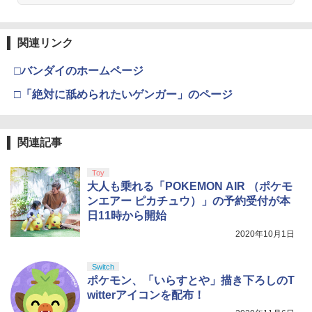
【純正品】Xbox ワイヤレス コントロー
3
ラー (カーボンブラック)
￥485
ソニー・インタラクティブエンタテイン
3
Nintendo Switch 2(日本語・国内専用)
【Amazon.co.jp限定】劇場版モノノ怪
【純正品】ディスクドライブ(CFI-ZDD1
3
3
3
メント 【PS5】ディスクドライブ [CFI-Z
第三章 蛇神 (Amazon.co.jp限定オリジ
J) PlayStation 5
関連リンク
DD1J PS5 ディスクドライブ]
￥8,020
ナル三方背収納ケース付きコレクション)
￥56,068
(オリジナル特典:オリジナル巾着＋メー
￥11,849
□バンダイのホームページ
￥11,980
カー特典:【坤と離】二振りの剣、十翼よ
劇場版「鬼滅の刃」無限城編 第一章 猗
4
り来たる！スタジオ描き下ろしイラスト
窩座再来(通常版)【Blu-ray】 [ 吾峠呼世
□「絶対に舐められたいゲンガー」のページ
【純正品】Xbox 充電式バッテリー + US
4
ボード付) [Blu-ray]
晴 ]
B-C ケーブル
【純正品】DualSense ワイヤレスコン
ニンテンドープリペイド番号 9000円|オ
4
【新品】【PS5HD】NOLVA Mechanical
4
4
￥10,780
トローラー ミッドナイト ブラック(CFI-
￥3,960
ンラインコード版
All-Button ArcadeController for PlayS
￥2,618
ZCT2J01)
関連記事
tation5／Windows PC[在庫品]
￥9,000
￥10,737
￥14,660
Toy
劇場版「鬼滅の刃」無限城編 第一章 猗
4
Re:ゼロから始める異世界生活 4th seas
5
大人も乗れる「POKEMON AIR （ポケモ
窩座再来 完全生産限定版 [Blu-ray]
on 3【Blu-ray】 [ 長月達平 ]
【国内正規品】Thrustmaster スラスト
5
ンエアー ピカチュウ）」の予約受付が本
マスター TH8S シフター - PC、PS4、P
ニンテンドープリペイド番号 5000円|オ
5
￥8,698
日11時から開始
【純正品】DualSense ワイヤレスコン
S5、PS5 Pro、Xbox One、Xbox Serie
￥7,821
ンラインコード版
5
アストロボット
5
トローラー(CFI-ZCT2J)
s X|S 対応の高精度 H パターン シフター
2020年10月1日
￥5,000
￥4,968
￥10,737
￥14,141
Switch
『映画 ラブライブ！蓮ノ空女学院スクー
5
ポケモン、「いらすとや」描き下ろしのT
ルアイドルクラブ Bloom Garden Part
witterアイコンを配布！
y』Blu-ray（特装限定版）