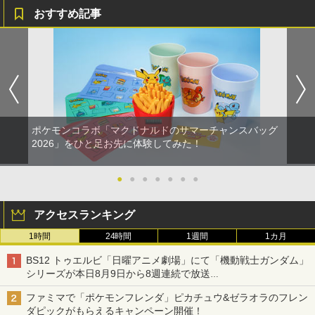
おすすめ記事
ポケモンコラボ「マクドナルドのサマーチャンスバッグ
2026」をひと足お先に体験してみた！
●
●
●
●
●
●
●
アクセスランキング
1時間
24時間
1週間
1カ月
BS12 トゥエルビ「日曜アニメ劇場」にて「機動戦士ガンダム」
シリーズが本日8月9日から8週連続で放送
初回は「機動戦士ガンダム【HDリマスター版】」
ファミマで「ポケモンフレンダ」ピカチュウ&ゼラオラのフレン
ダピックがもらえるキャンペーン開催！