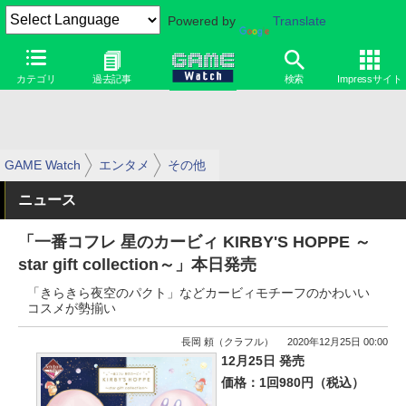
Powered by
Translate
カテゴリ
過去記事
検索
Impressサイト
GAME Watch
エンタメ
その他
ニュース
「一番コフレ 星のカービィ KIRBY'S HOPPE ～
star gift collection～」本日発売
「きらきら夜空のパクト」などカービィモチーフのかわいい
コスメが勢揃い
長岡 頼（クラフル）
2020年12月25日 00:00
12月25日 発売
価格：1回980円（税込）