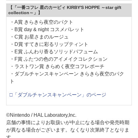
【「一番コフレ 星のカービィ KIRBY'S HOPPE ～star gift
collection～」】
・A賞 きらきら夜空のパクト
・B賞 day & night コスメパレット
・C賞 お星さまのルージュ
・D賞 すてきに彩るリップティント
・E賞 ふんわり香るソリッドパフューム
・F賞 ふたつの色のアイメイクコレクション
・ラストワン賞 きらめく夜空コフレポーチ
・ダブルチャンスキャンペーン きらきら夜空のパク
ト
□「ダブルチャンスキャンペーン」のページ
©Nintendo / HAL Laboratory,Inc.
店舗の事情によりお取扱いが中止になる場合や発売時期
が異なる場合がございます。なくなり次第終了となりま
す。