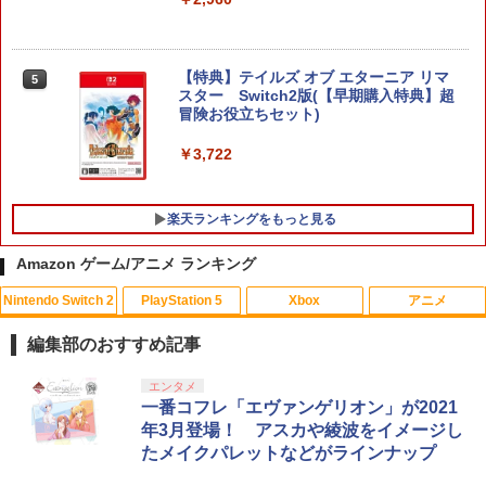
【特典】テイルズ オブ エターニア リマ
5
スター Switch2版(【早期購入特典】超
冒険お役立ちセット)
￥3,722
楽天ランキングをもっと見る
Amazon ゲーム/アニメ ランキング
Nintendo Switch 2
PlayStation 5
Xbox
アニメ
エイムアップリング FPS EVOgames 日
U.C.ガンダムBlu-rayライブラリーズ 機
1
1
本製 天然ゴム 6個セット PS5 PS4 Switc
動戦士ガンダム 逆襲のシャア【Blu-ra
編集部のおすすめ記事
h プロコン PC コントローラー用 エイム
y】 [ 古谷徹 ]
アシスト リング スポンジ リコイル制御
スプラトゥーン レイダース|オンライン
PlayStation 5 デジタル・エディション
【純正品】Xbox ワイヤレス コントロー
【Amazon.co.jp限定】劇場版モノノ怪
エンタメ
操作性向上 ゲーミング
1
1
1
1
￥3,344
コード版
日本語専用 Console Language: Japan
ラー + USB-C® ケーブル
第三章 蛇神 (Amazon.co.jp限定オリジ
一番コフレ「エヴァンゲリオン」が2021
ese only (CFI-2200B01)
ナル三方背収納ケース付きコレクション)
年3月登場！ アスカや綾波をイメージし
￥1,980
(オリジナル特典:オリジナル巾着＋メー
￥5,832
￥8,300
たメイクパレットなどがラインナップ
カー特典:【坤と離】二振りの剣、十翼よ
￥55,000
「天気の子」Blu-rayスタンダード・エ
2
り来たる！スタジオ描き下ろしイラスト