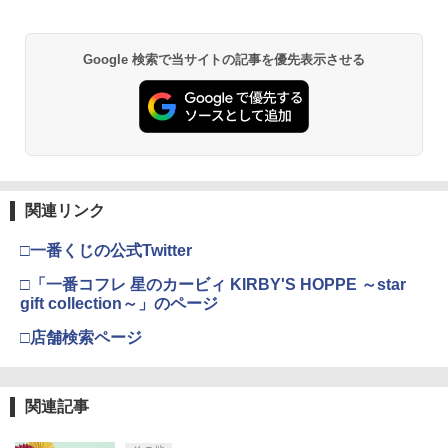
ディション【Blu-ray】 [ 醍醐虎汰朗 ]
ボード付) [Blu-ray]
PRO FREAK Aoi V3 プロフリーク PS5
2
【純正品】Xbox ワイヤレス コントロー
PS4 NS pro Aoi 凸型 FPS 無段階高さ調
2
￥4,290
￥10,780
スプラトゥーン レイダース -Switch2
Beast of Reincarnation -PS5 【特典】
ラー (ロボット ホワイト)
2
節profreak バージョン3 PS4 PS5 ninte
2
Google 検索で当サイトの記事を優先表示させる
プロダクトコード 封入
ndo switch プロコン対応【定形外郵便
￥6,449
のみ送料無料】Playstation 5 特許取得
￥7,681
済み 日本製 しまリス堂
￥7,286
【特典付】【Blu-ray】【新品】 劇場版
3
劇場版「鬼滅の刃」無限城編 第一章 猗
2
「鬼滅の刃」無限城編 第一章 猗窩座再
窩座再来 通常版 [Blu-ray]
￥1,999
来 通常版 Blu-ray 佐賀
【純正品】Xbox ワイヤレス コントロー
3
￥3,982
ラー (カーボンブラック)
￥4,950
Nintendo Switch 2(日本語・国内専用)
【純正品】ディスクドライブ(CFI-ZDD1
3
3
J) PlayStation 5
関連リンク
PRO FREAK V2 KURENAI ( フリーク +
￥8,020
3
￥55,871
ゴムキャップ ) ショートタイプ 凸型 プ
￥11,849
ロフリーク PS5 PS4 NSpro FPS 高さ調
□一番くじの公式Twitter
Thunderbolt Fantasy 東離劍遊紀4 4(完
劇場版「鬼滅の刃」無限城編 第一章 猗
4
3
節 profreek バージョン2 nintendo swit
全生産限定版)【Blu-ray】 [ 鳥海浩輔 ]
窩座再来 通常版 [DVD]
ch プロコン対応【定形外郵便のみ送料
□「一番コフレ 星のカービィ KIRBY'S HOPPE ～star
【純正品】Xbox 充電式バッテリー + US
4
無料】Playstation 5特許取得済み 日本
gift collection～」のページ
B-C ケーブル
￥6,436
￥3,523
製 しまリス堂
【純正品】DualSense ワイヤレスコン
ニンテンドープリペイド番号 9000円|オ
4
4
トローラー ミッドナイト ブラック(CFI-
□店舗検索ページ
ンラインコード版
￥2,618
￥3,490
ZCT2J01)
￥9,000
￥10,737
「劇場版 あの日見た花の名前を僕達はま
劇場版「鬼滅の刃」無限城編 第一章 猗
5
4
関連記事
だ知らない。」4K Ultra HD Blu-ray(通
窩座再来 完全生産限定版 [Blu-ray]
グランツーリスモ7 PS5版
【国内正規品】Thrustmaster スラスト
4
5
常版)【4K ULTRA HD】 [ 超平和バスタ
マスター TH8S シフター - PC、PS4、P