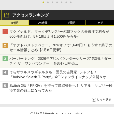
●
●
●
●
●
●
●
アクセスランキング
1時間
24時間
1週間
1カ月
マクドナルド、マックデリバリーの朝マックの最低注文料金が
500円値上げ。8月18日より1,500円から受付
「オクトパストラベラー」70%オフで1,643円！ もうすぐ終了の
セール情報まとめ【8月8日更新】
ニンテンドーeショップでは「大神 絶景版」が67%オフで990円
バーガーキング、2026年“ワンパウンダーシリーズ”第3弾「ダー
ティ ザ・ワンパウンダー」を8月7日発売
「特製ガーリックマヨソース」を使用した超大型チーズバーガー
そらザウルスやギャルきち、団長の吉野家Tシャツも！
「hololive Splash T-Party!」全Tシャツラインナップ公開＆オン
ライン販売開始
Switch 2版「FFXIV」を持って鳥取砂丘へ！ リアル・サゴリー砂
漠で光の戦士になってみた
もっと見る