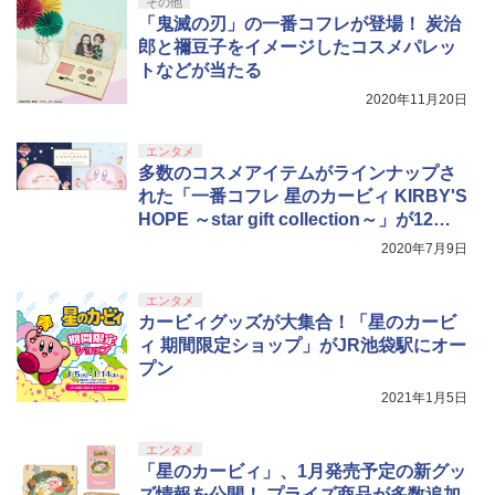
ニンテンドープリペイド番号 5000円|オ
ーズ ]
その他
5
￥8,698
￥3,779
【純正品】DualSense ワイヤレスコン
S5、PS5 Pro、Xbox One、Xbox Serie
ンラインコード版
5
「鬼滅の刃」の一番コフレが登場！ 炭治
トローラー(CFI-ZCT2J)
s X|S 対応の高精度 H パターン シフター
￥6,658
郎と禰豆子をイメージしたコスメパレッ
￥5,000
トなどが当たる
￥10,737
￥14,141
2020年11月20日
【Amazon.co.jp限定】劇場版モノノ怪
5
第三章 蛇神 (オリジナル特典:オリジナル
【特典】真・三國無双2 with 猛将伝 Re
5
巾着＋メーカー特典:【坤と離】二振りの
mastered PS5版(【早期購入封入特
エンタメ
剣、十翼より来たる！スタジオ描き下ろ
典】「赤兎鐙『真・三國無双2』レトロ
多数のコスメアイテムがラインナップさ
しイラストボード付) [DVD]
スタイル」DLC)
れた「一番コフレ 星のカービィ KIRBY'S
HOPE ～star gift collection～」が12月
￥8,800
￥6,358
に発売
2020年7月9日
エンタメ
カービィグッズが大集合！「星のカービ
ィ 期間限定ショップ」がJR池袋駅にオー
プン
2021年1月5日
エンタメ
「星のカービィ」、1月発売予定の新グッ
ズ情報を公開！ プライズ商品が多数追加