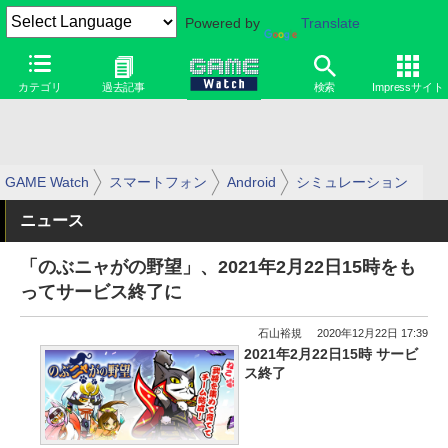
Powered by
Translate
カテゴリ
過去記事
検索
Impressサイト
GAME Watch
スマートフォン
Android
シミュレーション
ニュース
「のぶニャがの野望」、2021年2月22日15時をも
ってサービス終了に
石山裕規
2020年12月22日 17:39
2021年2月22日15時 サービ
ス終了