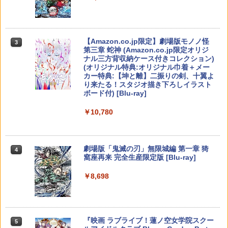
『劇場版ハイキュー!! ゴミ捨て場の決
3
任天堂 『とびだせ どうぶつの森 amiibo
戦』 豪華版【Blu-ray】 [ 古舘春一 ]
3
ホリ 【Switch2】マリオカートレーシン
+』amiiboカード【サンリオキャラクタ
3
グホイール for Nintendo Switch2 [NSX
【特典】進撃の巨人3 PS5版(【早期購
ーズコラボ】 [NVL-E-ME2B アミーボカ
【純正品】Xbox ワイヤレス コントロー
3
3
￥8,030
-122]
入封入特典】DLC)
ード サンリオコラボ]
ラー (カーボンブラック)
Nintendo Switch 2(日本語・国内専用)
【Amazon.co.jp限定】劇場版モノノ怪
【純正品】ディスクドライブ(CFI-ZDD1
3
3
3
第三章 蛇神 (Amazon.co.jp限定オリジ
J) PlayStation 5
￥9,660
￥8,228
￥330
￥8,020
ナル三方背収納ケース付きコレクション)
￥55,491
ゴールデンカムイ 第十五巻(初回限定版)
4
(オリジナル特典:オリジナル巾着＋メー
￥11,849
【Blu-ray】 [ 野田サトル ]
カー特典:【坤と離】二振りの剣、十翼よ
り来たる！スタジオ描き下ろしイラスト
任天堂 ［Switch2］ Nintendo Switch2
【中古】ONE PIECE 海賊無双4
【純正品】Xbox 充電式バッテリー + US
4
4
4
￥8,408
ボード付) [Blu-ray]
【特典】EA SPORTS FC 27 PS5版
Proコントローラー スイッチ2 プロコン
B-C ケーブル
4
(【先着購入封入特典】DLC引換コード)
【純正品】DualSense ワイヤレスコン
トローラー プロコン BEE-A-FSSKA
ニンテンドープリペイド番号 9000円|オ
4
￥1,981
4
￥10,780
トローラー ミッドナイト ブラック(CFI-
ンラインコード版
￥2,618
ZCT2J01)
￥8,329
￥9,890
￥9,000
舞台「忍たま乱太郎」～みんなニコニ
5
￥10,737
コ、はい、どうぞ!の段～【Blu-ray】 [
劇場版「鬼滅の刃」無限城編 第一章 猗
4
早川維織 ]
窩座再来 完全生産限定版 [Blu-ray]
Switch2 ケース 即納 パステルカラー か
【国内正規品】Thrustmaster スラスト
【特典】KINGDOM HEARTS Collectio
5
5
5
【特典】STRANGER THAN HEAVEN
わいい Nintendo スイッチ2 対応 スイッ
マスター TH8S シフター - PC、PS4、P
n [I~III] Switch2版(【Switch2版購入封
5
ニンテンドープリペイド番号 5000円|オ
￥8,580
5
￥8,698
(【先着購入封入特典】DLC 武器「ド
チ スイッチツー ニンテンドー カバー ポ
【純正品】DualSense ワイヤレスコン
S5、PS5 Pro、Xbox One、Xbox Serie
入特典】キーブレード「LONG NIGHT
ンラインコード版
5
ス・影切」)
ーチ ストラップ 新型 ジョイコン ソフト
トローラー(CFI-ZCT2J)
s X|S 対応の高精度 H パターン シフター
(ロングナイト)」)
ケーブル 収納可能 クリスマス ギフト プ
￥5,000
レゼント 送料無料
￥8,415
￥10,737
￥14,141
￥9,900
『映画 ラブライブ！蓮ノ空女学院スクー
5
￥2,100