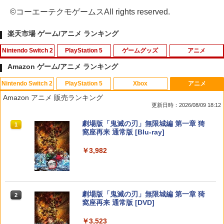
©コーエーテクモゲームスAll rights reserved.
楽天市場 ゲーム/アニメ ランキング
Nintendo Switch 2
PlayStation 5
ゲームグッズ
アニメ
Amazon ゲーム/アニメ ランキング
Nintendo Switch 2
PlayStation 5
Xbox
アニメ
Nintendo Switch 2 オールインボックス
【特典】Marvel’s Wolverine(【早期購
【中古】「俺の妹がこんなに可愛いわけ
ゾンビランドサガLIVE～フランシュシュ
1
1
1
1
Amazon アニメ 販売ランキング
入封入特典】DLC)
がない ポータブル」ずっとこのまま♪パ
ゆめぎんがフェスティバル～【Blu-ra
更新日時：2026/08/09 18:12
ック( 特典なし ) - PSP
y】 [ (V.A.) ]
￥9,073
￥7,620
スプラトゥーン レイダース|オンライン
PlayStation 5 デジタル・エディション
【純正品】Xbox ワイヤレス コントロー
劇場版「鬼滅の刃」無限城編 第一章 猗
1
1
1
1
￥549
￥7,920
コード版
日本語専用 Console Language: Japan
ラー + USB-C® ケーブル
窩座再来 通常版 [Blu-ray]
ese only (CFI-2200B01)
￥5,832
￥8,300
￥3,982
Nintendo Switch2 ケース EVA キャリン
2
￥55,000
グケース 耐衝撃 大容量収納 Switch 保護
コーエーテクモゲームス 【封入特典付】
【中古】メガドライブソフト ヴァーミリ
舞台「文豪とアルケミスト 余計者ノ挽
2
2
2
ケース 収納バッグ ニンテンドー スイッ
【PS5】三國志14 with パワーアップキ
オン
歌」【Blu-ray】 [ 平野良 ]
チ2 収納バッグ キャリーケース 保護 ゲ
ット Complete Edition [ELJM-30995 P
ームカード
S5 サンゴクシ14 PK コンプリ-トエディ
【純正品】Xbox ワイヤレス コントロー
2
￥900
￥8,006
スプラトゥーン レイダース -Switch2
劇場版「鬼滅の刃」無限城編 第一章 猗
ション]
Beast of Reincarnation -PS5 【特典】
ラー (ロボット ホワイト)
2
2
2
窩座再来 通常版 [DVD]
プロダクトコード 封入
￥1,078
￥6,447
￥8,220
￥7,681
￥3,523
￥7,286