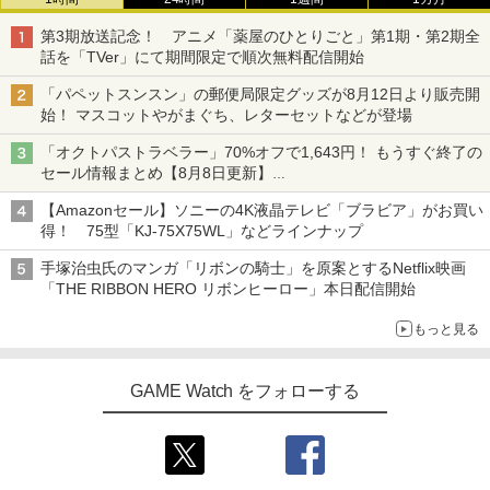
第3期放送記念！ アニメ「薬屋のひとりごと」第1期・第2期全
話を「TVer」にて期間限定で順次無料配信開始
「パペットスンスン」の郵便局限定グッズが8月12日より販売開
始！ マスコットやがまぐち、レターセットなどが登場
「オクトパストラベラー」70%オフで1,643円！ もうすぐ終了の
セール情報まとめ【8月8日更新】
ニンテンドーeショップでは「大神 絶景版」が67%オフで990円
【Amazonセール】ソニーの4K液晶テレビ「ブラビア」がお買い
得！ 75型「KJ-75X75WL」などラインナップ
手塚治虫氏のマンガ「リボンの騎士」を原案とするNetflix映画
「THE RIBBON HERO リボンヒーロー」本日配信開始
もっと見る
GAME Watch をフォローする