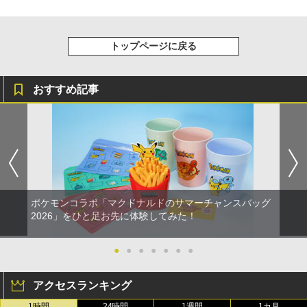
トップページに戻る
おすすめ記事
ポケモンコラボ「マクドナルドのサマーチャンスバッグ
2026」をひと足お先に体験してみた！
●
●
●
●
●
●
●
アクセスランキング
1時間
24時間
1週間
1カ月