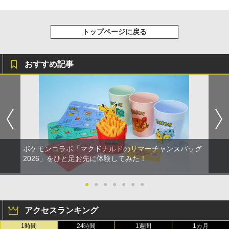
トップページに戻る
おすすめ記事
ポケモンコラボ「マクドナルドのサマーチャンスバッグ
2026」をひと足お先に体験してみた！
●
●
●
●
●
●
●
アクセスランキング
1時間
24時間
1週間
1カ月