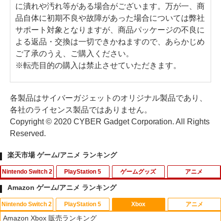
に潰れや汚れ等がある場合がございます。万が一、商
品自体に初期不良や故障があった場合については弊社
サポート対象となりますが、商品パッケージの不良に
よる返品・交換は一切できかねますので、あらかじめ
ご了承のうえ、ご購入ください。
※転売目的の購入は禁止させていただきます。
各製品はサイバーガジェットのオリジナル製品であり、
各社のライセンス製品ではありません。
Copyright © 2020 CYBER Gadget Corporation. All Rights
Reserved.
楽天市場 ゲーム/アニメ ランキング
Nintendo Switch 2
PlayStation 5
ゲームグッズ
アニメ
Amazon ゲーム/アニメ ランキング
Nintendo Switch 2
PlayStation 5
Xbox
アニメ
【特典】メタファー：リファンタジオ
グランツーリスモ7 PS5版
【中古】ナイトメアー・ビフォア・クリ
1
1
1
Amazon Xbox 販売ランキング
(【先着購入封入特典】アーキタイプ経験
ス…コレクターズEDデジタルリマスター