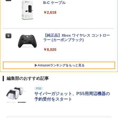
【純正品】DualSense ワイヤレスコン
ダー+【早期購入封入特典】DLCチラシ)
B-C ケーブル
ニンテンドープリペイド番号 9000円|オ
4
パー・セット 【ブルーレイ】／中川翔子
4
トローラー ミッドナイト ブラック(CFI-
ンラインコード版
ブルーレイ／海外アニメ・定番スタジオ
￥7,620
ZCT2J01)
￥6,600
￥2,618
￥9,000
￥1,199
￥10,737
【早期購入特典付き】【2026年12月10
【当店独自で＋P10倍★要エントリー】
5
5
日発売】 コーエーテクモゲームス｜KOE
【純正品】Xbox ワイヤレス コントロー
【中古】[Switch2] ゼルダの伝説 ブレス
ニンテンドープリペイド番号 5000円|オ
5
【中古】魔女の宅急便 ブルーレイディス
5
5
I 進撃の巨人3【PS5】
【純正品】DualSense ワイヤレスコン
ラー (カーボンブラック)
オブ ザ ワイルド Nintendo Switch 2 Ed
ンラインコード版
5
ク 【レンタル落ち】
トローラー(CFI-ZCT2J)
ition(ニンテンドースイッチ2 エディショ
ン) 任天堂(20250605)
￥8,710
￥8,020
￥5,000
￥3,002
￥10,737
￥7,180
Amazonランキングをもっと見る
編集部のおすすめ記事
【Amazon.co.jp限定】劇場版モノノ怪
PS5
1
第三章 蛇神 (Amazon.co.jp限定オリジ
サイバーガジェット、PS5用周辺機器の
ナル三方背収納ケース付きコレクション)
予約受付をスタート
(オリジナル特典:オリジナル巾着＋メー
カー特典:【坤と離】二振りの剣、十翼よ
り来たる！スタジオ描き下ろしイラスト
ボード付) [Blu-ray]