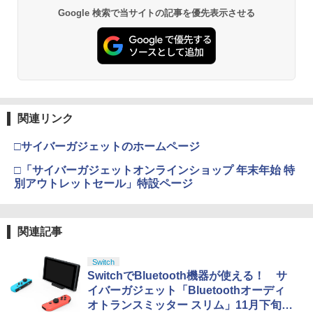
Google 検索で当サイトの記事を優先表示させる
￥10,780
劇場版「鬼滅の刃」無限城編 第一章 猗
2
窩座再来 通常版 [Blu-ray]
￥3,964
関連リンク
□サイバーガジェットのホームページ
劇場版「鬼滅の刃」無限城編 第一章 猗
□「サイバーガジェットオンラインショップ 年末年始 特
3
窩座再来 通常版 [DVD]
別アウトレットセール」特設ページ
￥3,523
関連記事
Switch
劇場版「鬼滅の刃」無限城編 第一章 猗
4
SwitchでBluetooth機器が使える！ サ
窩座再来 完全生産限定版 [Blu-ray]
イバーガジェット「Bluetoothオーディ
￥8,698
オトランスミッター スリム」11月下旬発