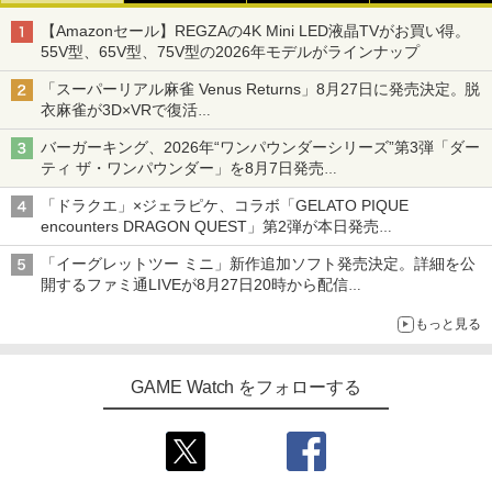
【Amazonセール】REGZAの4K Mini LED液晶TVがお買い得。
55V型、65V型、75V型の2026年モデルがラインナップ
「スーパーリアル麻雀 Venus Returns」8月27日に発売決定。脱
衣麻雀が3D×VRで復活
発売から2週間は20%オフになるセールが実施
バーガーキング、2026年“ワンパウンダーシリーズ”第3弾「ダー
ティ ザ・ワンパウンダー」を8月7日発売
「特製ガーリックマヨソース」を使用した超大型チーズバーガー
「ドラクエ」×ジェラピケ、コラボ「GELATO PIQUE
encounters DRAGON QUEST」第2弾が本日発売
アイスカップに入ったスライムやわたぼう、ベビーサタンなどが
「イーグレットツー ミニ」新作追加ソフト発売決定。詳細を公
オリジナルアートで登場
開するファミ通LIVEが8月27日20時から配信
シリーズ累計100タイトルへ
もっと見る
GAME Watch をフォローする