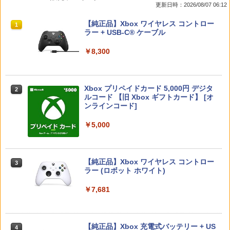
更新日時：2026/08/07 06:12
値アイテムセット、旅の仕送りセット)
版 【ブルーレイ】／クリス・サランドン
￥3,779
ブルーレイ／海外アニメ・定番スタジオ
スプラトゥーン レイダース|オンライン
PlayStation 5 デジタル・エディション
【純正品】Xbox ワイヤレス コントロー
1
1
1
￥3,510
コード版
日本語専用 Console Language: Japan
ラー + USB-C® ケーブル
￥540
ese only (CFI-2200B01)
￥5,832
￥8,300
￥55,000
【特典】BLUE REFLECTION Quartet:
スクウェア・エニックス ドラゴンクエス
2
2
少女たちのキセキ PS5版(【早期購入特
トXI 過ぎ去りし時を求めて S【Switch
【中古】Mr．インクレディブル 【ブル
2
典】特別フォトフレーム「Quartet」)
2】 POTPAANVA [POTPAANVA]
ーレイ】／クレイグ・T・ネルソンブル
Xbox プリペイドカード 5,000円 デジタ
ーレイ／海外アニメ・定番スタジオ
2
スプラトゥーン レイダース -Switch2
Beast of Reincarnation -PS5 【特典】
ルコード 【旧 Xbox ギフトカード】 [オ
2
￥6,348
2
￥4,920
プロダクトコード 封入
ンラインコード]
￥681
￥6,455
￥7,286
￥5,000
【特典】トゥームレイダー：レガシー・
スプラトゥーン レイダース
3
3
オブ・アトランティス(【早期購入同梱特
【中古】白雪姫 ダイヤモンド・コレクシ
3
典】コスチューム「ララ・クロフト・サ
ョン 【ブルーレイ】／アドリアナ・カセ
￥6,507
バイバー(仮)」（ゲーム内コンテンツ）)
【純正品】Xbox ワイヤレス コントロー
ロッティブルーレイ／海外アニメ・定番
3
Nintendo Switch 2(日本語・国内専用)
【純正品】ディスクドライブ(CFI-ZDD1
3
ラー (ロボット ホワイト)
3
スタジオ
J) PlayStation 5
￥7,012
￥55,871
￥7,681
￥987
￥11,849
【楽天ブックス限定特典+特典】METAL
4
GEAR SOLID : MASTER COLLECTION
【特典】Marvel’s Wolverine(【早期購
4
Vol.2 Switch2版(2連アクリルキーホル
入封入特典】DLC)
【純正品】Xbox 充電式バッテリー + US
【中古】塔の上のラプンツェル 3D スー
4
4