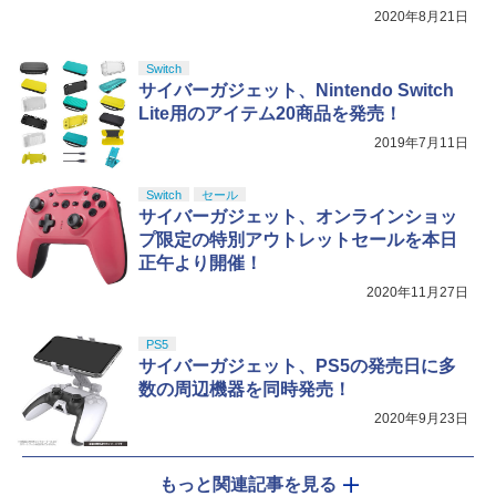
売
2020年8月21日
Switch
【Amazon.co.jp限定】劇場版モノノ怪
5
サイバーガジェット、Nintendo Switch
第三章 蛇神 (オリジナル特典:オリジナル
Lite用のアイテム20商品を発売！
巾着＋メーカー特典:【坤と離】二振りの
剣、十翼より来たる！スタジオ描き下ろ
2019年7月11日
しイラストボード付) [DVD]
Switch
セール
￥8,800
サイバーガジェット、オンラインショッ
プ限定の特別アウトレットセールを本日
正午より開催！
2020年11月27日
PS5
サイバーガジェット、PS5の発売日に多
数の周辺機器を同時発売！
2020年9月23日
もっと関連記事を見る