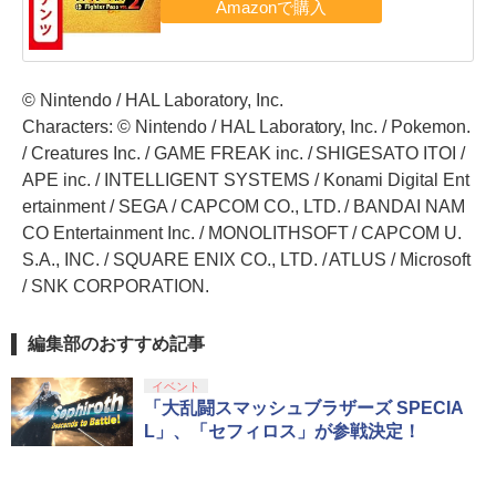
© Nintendo / HAL Laboratory, Inc.
Characters: © Nintendo / HAL Laboratory, Inc. / Pokemon.
/ Creatures Inc. / GAME FREAK inc. / SHIGESATO ITOI /
APE inc. / INTELLIGENT SYSTEMS / Konami Digital Ent
ertainment / SEGA / CAPCOM CO., LTD. / BANDAI NAM
CO Entertainment Inc. / MONOLITHSOFT / CAPCOM U.
S.A., INC. / SQUARE ENIX CO., LTD. / ATLUS / Microsoft
/ SNK CORPORATION.
編集部のおすすめ記事
イベント
「大乱闘スマッシュブラザーズ SPECIA
L」、「セフィロス」が参戦決定！