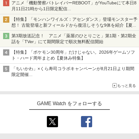
アニメ「機動警察パトレイバーREBOOT」がYouTubeにて本日8
月11日21時から1日限定配信
8月14日にはU-NEXTで限定配信
【特集】「モンハンワイルズ：アセンダンス」登場モンスター予
想！ 古龍登場と新フィールドから復活しそうな9体を紹介【夏休
み特集2026】
第3期放送記念！ アニメ「薬屋のひとりごと」第1期・第2期全
話を「TVer」にて期間限定で順次無料配信開始
【特集】「ポケモン30周年」だけじゃない。2026年ゲームソフ
ト・ハード周年まとめ【夏休み特集】
「ちいかわ」×くら寿司コラボキャンペーンが8月21日より期間
限定開催
オリジナルの湯呑みや寿司皿が景品に登場！
もっと見る
GAME Watch をフォローする