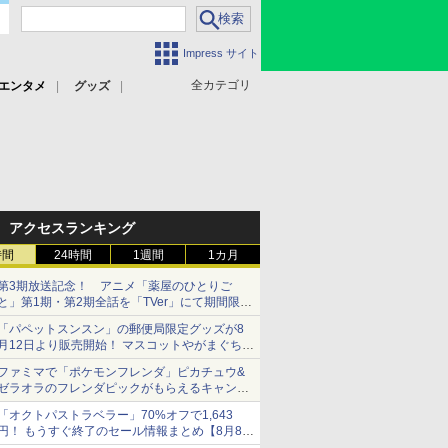
Impress サイト
全カテゴリ
エンタメ
グッズ
アクセスランキング
時間
24時間
1週間
1カ月
第3期放送記念！ アニメ「薬屋のひとりご
と」第1期・第2期全話を「TVer」にて期間限定
で順次無料配信開始
「パペットスンスン」の郵便局限定グッズが8
月12日より販売開始！ マスコットやがまぐち、
レターセットなどが登場
ファミマで「ポケモンフレンダ」ピカチュウ&
ゼラオラのフレンダピックがもらえるキャンペ
ーン開催！
「オクトパストラベラー」70%オフで1,643
円！ もうすぐ終了のセール情報まとめ【8月8日
更新】