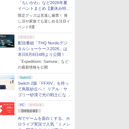
「ちいかわ」など2026年夏
7
7
7
8
8
8
9
9
9
10
10
10
カード 国内正規品
ヤレス switch2コント
イベントまとめ【夏休み特
4523052030185
ローラ Switch2コント
集】
ローラー
限定グッズは見逃し厳禁！ 推
し活や家族でも楽しめる注目イ
ベント8選
7
7
7
7
8
8
8
8
9
9
9
9
10
10
10
10
イベント
配信番組「THQ Nordicデジ
ルエンタ
ース レザー
ス限定先
PlayStation5用カバー
【中古】スプラトゥー
【楽天ブックス限定配
ハピネット 【PS5】
【中古美品】 ドラゴン
鬼滅の刃 柱稽古編 全8
カプコン 鬼武者 Way
魔獣王
特別編集版『機動戦士
【特典】Bea
【SFC/S
マクロスゼロ 
【PS5】
チ2
トよ永遠
リミックス グリーン
ン3 -Switch
送BOX】【楽天ブック
Beast of
クエストVII
話セット ブルーレイ
of the Sword【PS5】
30thAnniversary限定
ガンダム 鉄血のオルフ
Reincarn
用】 スー
Box プ
タルショーケース2026」は
リッツ
対応 スイッ
99 7＜最
ス限定先着特典+先着特
Reincarnation（ビー
Reimagined -Switch2
【Blu-ray】 北米版
ELJM30821
版 【SFC/SFC互換機
ェンズ ウルズハント -
封入特典】
ン＆DIREC
ターEditi
本日8月8日4時より公開！
￥7,480
￥4,940
30940
ー シンプ
ay】(場
典】劇場版「鬼滅の
スト・オブ・リンカネ
[CERO区分_B / 12歳以
[ELJM30821]
用】
小さな挑戦者の軌跡
コード)
CUT
版)【Blu-r
￥11,000
￥7,620
￥5,258
￥11,500
￥7,630
￥6,109
￥13,728
￥7,632
￥7,461
￥14,652
「Expeditions: Samurai」など
キュウスピ
PUレザー
ジュアル
刃」無限城編 第一章 猗
ーション） [ELJM-
上対象] 029-260602-st-
ー』／『機動戦士ガン
正治 ]
プリペイ
ション ス
 Elite
.jp限
ぽこ あ ポケモン エキ
PlayStation 5 デジタ
GameSir G7 HE 有線
劇場版「鬼滅の刃」無
ニンテンドープリペイ
プレイステーション ス
HyperX Clutch
ヤマトよ永遠に
【任天堂ライセンス商
プレイステーション ス
8BitDo M30 Xboxシリ
【Amazon.co.jp限
ニンテンド
【Amazon.
GameSir 
【Amazon.
の最新情報を公開
ーチ スト
ト)
窩座再来(完全生産限定
30984 PS5 ビ-スト オ
06-otoh 万代Net店
ダム 鉄血のオルフェン
円|オンラ
,000円|
コントロー
ノノ怪 第
スパンションパス|オン
ル・エディション 日本
ゲームコントローラー
限城編 第一章 猗窩座再
ド番号 500円|オンライ
トアチケット 3,000円|
Gladiate Xbox公式ラ
REBEL3199 7 [Blu-
品】Samsung
トアチケット 15,000円
ーズX | S、Xbox
定】劇場版モノノ怪 第
ド番号 20
定】 Logic
ゲームコン
定】死亡遊
シャレ ソ
版)【Blu-ray】(かるた
ブ リンカネ-ション]
ズ』10周年記念新作短
ード版
 Core
オリジナル
ラインコード版
語専用 (CFI-2200B01)
XBOX Series X|S
来 完全生産限定版
ンコード版
オンラインコード版
イセンス ゲーミング コ
ray]
microSD Express
|オンラインコード版
One、およびWindows
三章 蛇神 (オリジナル
インコード
コン G92
XBOX Seri
う。 44:C
ジェットケ
+イベント抽選権+描き
編「幕間の楔」（数量
Switch2
ワイト)
ナル巾着＋
+ ディスクドライブ
XBOX One Windows
[DVD]
ントローラー 有線 日本
Card 256GB for
の有線コントローラー
特典:オリジナル巾着＋
リスモ7 Fo
XBOX One
BEACH
ス ギフト
下ろし色紙) [ 吾峠呼世
限定版）【Blu-ray】 [
Switch 2版「FFXIV」を持っ
￥4,400
￥66,849
￥7,999
￥7,828
￥500
￥3,000
￥4,980
￥8,760
現在在庫切れです。
￥15,000
￥4,590
￥9,900
￥2,000
￥38,800
￥6,499
￥24,200
:【坤と
(CFI-ZDD1J) セット
10/11用 PCコントロー
正規代理店品 6L366AA
Nintendo Switch
6ボタンレイアウト - 正
メーカー特典:【坤と
Horizon 6
10/11用
ト・ねこめ
送料無料
晴 ]
矢立肇 ]
て鳥取砂丘へ！ リアル・サ
剣、十翼
ラーゲームパッド ホー
2（サムスン マイクロ
式にライセンスされて
離】二振りの剣、十翼
ラーゲーム
ろし 幽鬼
ゴリー砂漠で光の戦士になっ
スタジオ
ル効果スティック付き
SDエクスプレスカード
います
より来たる！スタジオ
ルエフェク
付き完全数
てみた
ラストボ
ビデオゲームコントロ
256GB）
描き下ろしイラストボ
クと3.5
メーカー特
PC
イベント
]
ーラー（ブラック）
ード付) [Blu-ray]
ジャック付
ラスト・ね
き下ろしA
【特別企画】
ター付 ) 
AIでゲームを面白くする。ホ
アニメ描き
ロライブ実況で人気「ミメシ
スト使用キ