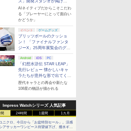
ス」開発スタジオが掲げ
マット付 ) [
る“AI活用の信念”とは？【講
AIネイティブだからこそこだわ
演レポート】
る「プレーヤーにとって面白い
かどうか」
イベント
ゲームグッズ
ブリッツボールのクッショ
ン！ 「ファイナルファンタ
ジーX」25周年展覧会のグッ
ズ情報が公開
Android
iOS
PC
「幻想水滸伝 STAR LEAP」
先行レビュー 懐かしいキャ
ラたちが意外な形で出てくる
シリーズ完全新作！
歴代キャラとの再会や新たな
108星の物語が描かれる
Impress Watchシリーズ 人気記事
時間
24時間
1週間
1カ月
ユニクロ、今日から「お盆特別セール」。涼感
シアサッカーワンピース待望値下げ、撥水ギア