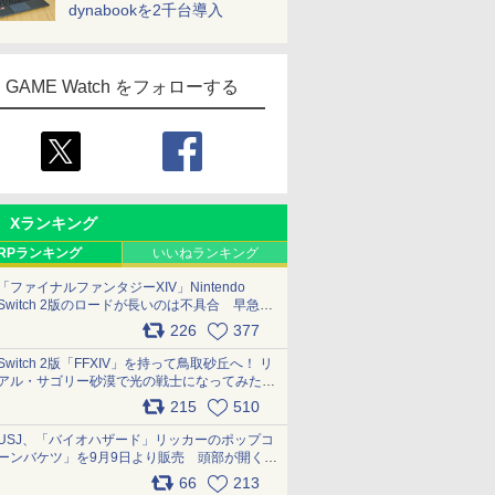
dynabookを2千台導入
GAME Watch をフォローする
Xランキング
RPランキング
いいねランキング
「ファイナルファンタジーXIV」Nintendo
Switch 2版のロードが長いのは不具合 早急に
アップデートできるよう対応中
226
377
pic.x.com/s9S3nRCAGa
Switch 2版「FFXIV」を持って鳥取砂丘へ！ リ
アル・サゴリー砂漠で光の戦士になってみた
pic.x.com/qyOfL2uv1n
215
510
USJ、「バイオハザード」リッカーのポップコ
ーンバケツ」を9月9日より販売 頭部が開く仕
組み。味は恐怖を堪のう「味噌フレーバー」
66
213
pic.x.com/81MuXGahVM