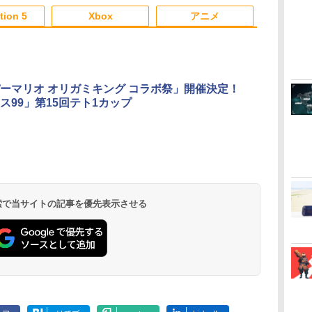
3
3
3
4
4
4
5
5
5
6
6
6
tion 5
Xbox
アニメ
3
3
3
3
4
4
4
4
5
5
5
5
6
6
6
6
ーマリオ オリガミキング コラボ祭」開催決定！
ス99」第15回テト1カップ
双2
ッ
ギ
【特典】ファイナルフ
[Switch] Pokemon
【楽天ブックス限定先
サドン ストライク 5 デ
【中古】グランド・セ
マシンロボ ぶっちぎり
【特典】ドラゴンクエ
【中古】Nintendo
劇場版「鬼滅の刃」無
コナミデジタ
Switch2 ケ
【楽天ブック
ス
ァンタジー レゾナン
Champions + スター
着特典】「超かぐや
ラックスエディション
フト・オートV
バトルハッカーズ 全31
ストモンスターズ4
Switch Proコントロー
限城編 第一章 猗窩座
テインメント 
ケース スイッ
着特典】ヤマ
版
S2
ス PS5版(【初回封入
ターパック（ダウンロ
姫！」通常版【Blu-
【CEROレーティング
話BOXセット ブルーレ
枯れ木の国のビアン
ラー HAC-A-
再来(完全生産限定版)
プロ野球スピ
Nintendo 
に REBEL31
￥6,628
】
特典】魔導船＆かけだ
ード版）※720ポイン
ray】(アクリルコース
「Z」】 (「特典」タイ
イ【Blu-ray】
カ・フローラ PS5版
FSSKA【千葉】保証期
【Blu-ray】 [ 吾峠呼世
2026 [ELJM-
チ スイッチツ
終巻＞【Blu-r
￥6,526
￥980
￥6,800
￥1,598
￥7,300
￥7,199
￥3,300
￥8,690
￥7,430
￥3,480
￥10,659
無
し騎士の応援パック・
トまでご利用可
ター) [ 夏吉ゆうこ ]
ガーシャークマネーカ
(【早期購入封入特典】
間1週間【ランクC】
晴 ]
PS5 プロヤ
ル ミニマル 
面写真使用ビ
ダ
イ
無
Nintendo Switch 2(日
【純正品】ディスクド
【純正品】Xbox ワイ
【Amazon.co.jp限
ニンテンドープリペイ
【純正品】DualSense
【純正品】Xbox 充電
劇場版「鬼滅の刃」無
ニンテンドープリペイ
【純正品】DualSense
【国内正規品】
『映画 ラブライブ！蓮
ニンテンドー
プレイステー
【純正品】Xbox
【Amazon.co
ル」
かけだし騎士のスター
ード(「GTAオンライ
冒険スタートダッシュ
リッツ 2026]
革 カバー ポ
シート5枚セッ
ー
座再
本語・国内専用)
ライブ(CFI-ZDD1J)
ヤレス コントローラー
定】劇場版モノノ怪 第
ド番号 9000円|オンラ
ワイヤレスコントロー
式バッテリー + USB-C
限城編 第一章 猗窩座
ド番号 5000円|オンラ
ワイヤレスコントロー
Thrustmaster スラス
ノ空女学院スクールア
ド番号 1000
トアチケット 10
ワイヤレス 
定】劇場版モ
トダッシュパック)
ン」マネー$20万)DLC
セット)
ラップ付属 オ
コ
PlayStation 5
(カーボンブラック)
三章 蛇神
インコード版
ラー ミッドナイト ブ
ケーブル
再来 完全生産限定版
インコード版
ラー(CFI-ZCT2J)
トマスター TH8S シフ
イドルクラブ Bloom
インコード版
オンラインコ
ラー Series 2
三章 蛇神 (
のプロダクトコード 同
フト 収納 ガ
￥55,491
(Amazon.co.jp限定オ
ラック(CFI-ZCT2J01)
[Blu-ray]
ター - PC、PS4、
Garden Party』Blu-
Edition (ホ
特典:オリジ
梱)- PS4
ース クリスマ
 検索で当サイトの記事を優先表示させる
￥11,849
￥8,020
￥10,780
￥9,000
￥10,737
￥2,618
￥8,698
￥5,000
￥10,737
￥14,141
￥8,589
￥1,000
￥10,000
￥18,500
￥8,800
リジナル三方背収納ケ
PS5、PS5 Pro、Xbox
ray（特装限定版）
メーカー特典
プレゼント 
ース付きコレクション)
One、Xbox Series X|S
離】二振りの
(オリジナル特典:オリ
対応の高精度 H パター
より来たる！
ジナル巾着＋メーカー
ン シフター
描き下ろしイ
特典:【坤と離】二振り
ード付) [DVD
の剣、十翼より来た
る！スタジオ描き下ろ
しイラストボード付)
[Blu-ray]