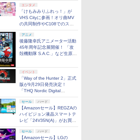
エンタメ
「けもみみりふれっ！」が
VHS Cityに参画！オリ曲MV
の共同制作やC108でのスペ
シャルコラボ広告を掲出
アニメ
後藤隆幸氏アニメーター活動
45年周年記念展開催！ 「攻
殻機動隊 S.A.C.」など生原
画、総作画監督修正が展示
イベント
「Way of the Hunter 2」正式
版が9月29日発売決定！
「THQ Nordic Digital
Showcase 2026」まとめ
セール
ハード
【Amazonセール】REGZAの
ハイビジョン液晶スマートテ
レビ「24V35N(A)」がお買い
得！
セール
ハード
【Amazonセール】LGの