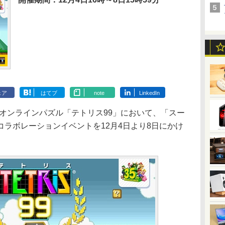
ェア
はてブ
note
LinkedIn
tch用オンラインパズル「テトリス99」において、「スー
ラボレーションイベントを12月4日より8日にかけ