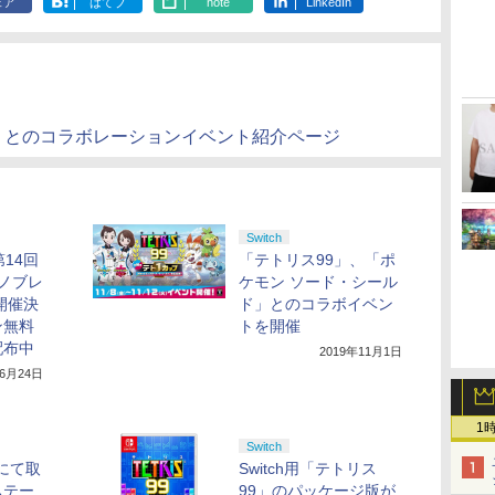
ェア
はてブ
note
LinkedIn
」とのコラボレーションイベント紹介ページ
Switch
14回
「テトリス99」、「ポ
ノブレ
ケモン ソード・シール
開催決
ド」とのコラボイベン
ン無料
トを開催
配布中
2019年11月1日
年6月24日
1
Switch
」にて取
Switch用「テトリス
ムテー
99」のパッケージ版が