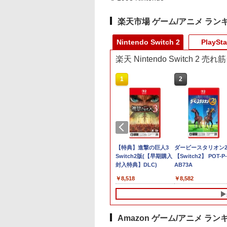
楽天市場 ゲーム/アニメ ラン
Nintendo Switch 2
PlaySta
楽天 Nintendo Switch 2 
10
1
2
週連続1位】inklink
【特典】進撃の巨人3
【特典】進撃の巨人3
ダービースタリオン
Switch / Switch2
TREASURE BOX
Switch2版(【早期購入
【Switch2】 POT-P-
トローラー 最新モ
Switch2版(【早期購入
封入特典】DLC)
AB73A
 最新ファームウェ
封入特典】DLC)
960
￥14,810
￥8,518
￥8,582
プロコン プロコン2
コントローラー ス
チ2 スイッチ
itch コントローラ
ワイヤレスコントロ
Amazon ゲーム/アニメ ラン
ー 連射機能 ワイ