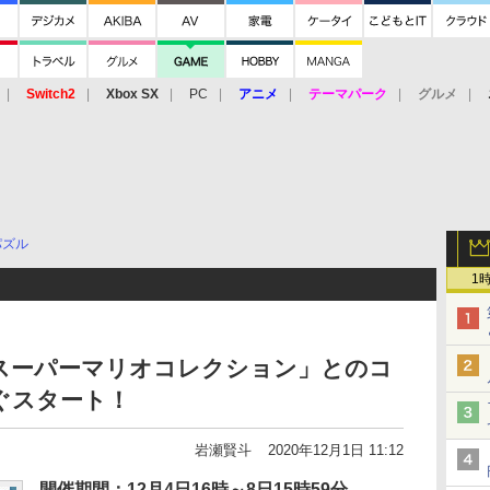
Switch2
Xbox SX
PC
アニメ
テーマパーク
グルメ
 Vita
3DS
アーケード
VR
パズル
1
「スーパーマリオコレクション」とのコ
ぐスタート！
岩瀬賢斗
2020年12月1日 11:12
開催期間：12月4日16時～8日15時59分