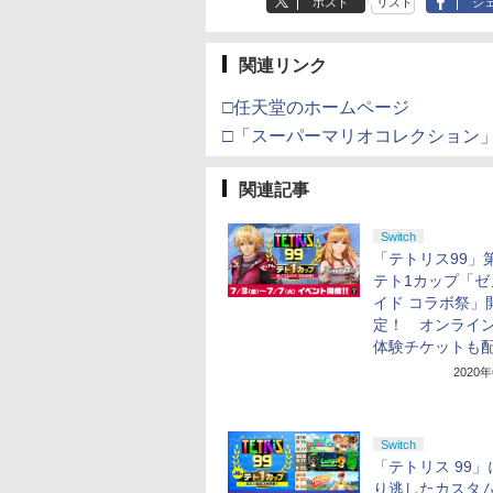
ポスト
リスト
シ
マット付 ) [Blu-ray]
関連リンク
□任天堂のホームページ
□「スーパーマリオコレクション
関連記事
Switch
「テトリス99」第
テト1カップ「ゼ
イド コラボ祭」
定！ オンライ
体験チケットも
2020
Switch
「テトリス 99
り逃したカスタ