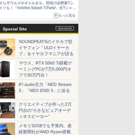
そらザウルスやギャルきち、団長の吉野家Tシ
ニンテンドーeショップでは「大神 絶景版」が
ャツも！「hololive Splash T-Party!」全Tシャツ
67%オフで990円
ラインナップ公開＆オンライン販売開始
もっと見る
Special Site
SOUNDPEATSのイヤカフ型
イヤフォン「UU2イヤーカ
フ」をイヤカフマニアが語る
マウス、RTX 5060 Ti搭載ゲ
ーミングPCが7万5,000円オ
フで30万円台！
iFi audio主力「NEO Stream
3」「NEO iDSD 3」に迫る
クリエイティブが作った2万
円台の“小さなピュアオーデ
ィオスピーカー”
メモリ32GBでも予算内。産
経新聞社がAMD Ryzen搭載