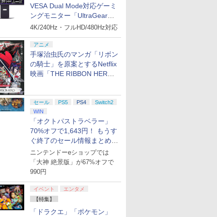
VESA Dual Mode対応ゲーミ
ングモニター「UltraGear
27G850A-B」がお買い得！
4K/240Hz・フルHD/480Hz対応
アニメ
手塚治虫氏のマンガ「リボン
の騎士」を原案とするNetflix
映画「THE RIBBON HERO
7
8
9
10
リボンヒーロー」本日配信開
始
セール
PS5
PS4
Switch2
WIN
「オクトパストラベラー」
70%オフで1,643円！ もうす
ぐ終了のセール情報まとめ
tch 2
任天堂 【Switch2】
SanDisk サンディスク
【7週連続1位】inklink
【特典】進
【8月8日更新】
ーラー
Joy-Con 2 (L) ブル
microSD Express
公式 Switch / Switch2
TREASU
ニンテンドーeショップでは
ー/(R) ライトイエロー
Card 256GB for
コントローラー 最新モ
Switch
「大神 絶景版」が67%オフで
[BEE-A-JACAC NSW2
Nintendo Switch 2
デル 最新ファームウェ
封入特典】D
￥9,980
￥10,200
￥2,960
￥14,810
990円
ジョイコン2 ブル-イエ
BEE-A-SD01A
ア プロコン プロコン2
ロ-]
Switch2 microSDカー
プロコントローラー ス
イベント
エンタメ
ド microSD Express
イッチ2 スイッチ
Nintendo任天堂ライセ
Switch コントローラ
【特集】
ンス 高速転送 UHS-I互
ー ワイヤレスコントロ
「ドラクエ」「ポケモン」
換 ゲーム保存 メモリー
ーラー 連射機能 ワイ