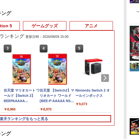
キング
tion 5
ゲームグッズ
アニメ
売れ筋ランキング
更新日時：2026/08/09 15:00
3
4
5
6
2
任天堂 マリオカート ワ
任天堂 【Switch2】マ
Nintendo Switch 2 オ
Nintendo Swi
ールド【Switch 2】
リオカート ワールド
ールインボックス
Proコントロ
BEEPAAAAA
[BEE-P-AAAAA NSW2
￥9,073
￥9,980
[BEEPAAAAA]
マリオカ-ト ワ-ルド]
￥8,960
￥8,970
楽天ランキングをもっと見る
キング