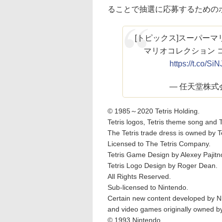
ることで抽選に応募するための
[トピックス]スーパーマ
マリオコレクション 
https://t.co/S
— 任天堂株式会社
© 1985～2020 Tetris Holding.
Tetris logos, Tetris theme song and 
The Tetris trade dress is owned by Te
Licensed to The Tetris Company.
Tetris Game Design by Alexey Pajitn
Tetris Logo Design by Roger Dean.
All Rights Reserved.
Sub-licensed to Nintendo.
Certain new content developed by N
and video games originally owned b
© 1993 Nintendo