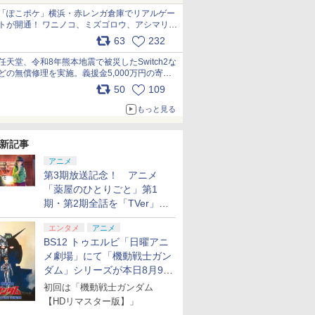
「ぽこポケ」横浜・赤レンガ倉庫でリアルゲー
トが開通！ ワニノコ、ミズゴロウ、アシマリ登
場シーンをレポート pic.x.com/LDgEByVl6D
63
232
任天堂、令和8年熊本地震で被災したSwitch2な
どの無償修理を実施。義援金5,000万円の寄付
も発表 pic.x.com/BAYsMfUfUC
50
109
もっと見る
新記事
アニメ
第3期放送記念！ アニメ
「薬屋のひとりごと」第1
期・第2期全話を「TVer」に
て期間限定で順次無料配信開
エンタメ
アニメ
始
BS12 トゥエルビ「日曜アニ
メ劇場」にて「機動戦士ガン
ダム」シリーズが本日8月9日
から8週連続で放送
初回は「機動戦士ガンダム
【HDリマスター版】」