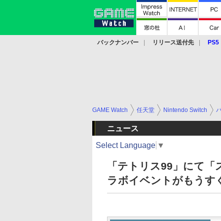
バックナンバー
リリース送付先
PS5
モバイル
eスポーツ
クラウド
PS
GAME Watch
任天堂
Nintendo Switch
ニュース
Select Language
▼
「テトリス99」にて
ラボイベントがもうす