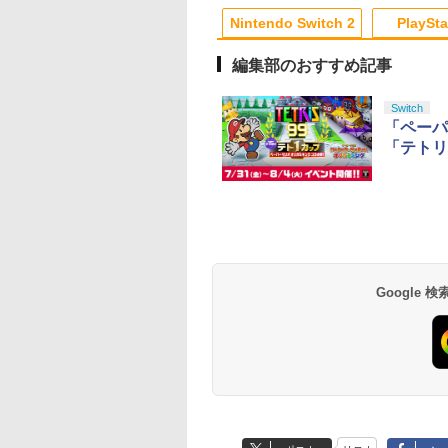
10
10
10
1
1
1
2
2
2
ス switch2コント
Nintendo Switch 2
PlaySta
ラ Switch2コント
ラー
編集部のおすすめ記事
10
10
10
10
1
1
1
1
2
2
2
2
Switch
「ペーパ
「テトリ
コン 鬼武者 Way
王
編集版『機動戦士
【特典】Beast of
【SFC/SFC互換機
マクロスゼロ Blu-ray
【特典】BLUE
【中古】ファイナルフ
マクロスプラス MOVIE
【特典】真・三國無
【中古】PS2 ギャロ
Flow【Blu-ray】 [ 
the Sword【PS5】
hAnniversary限定
ダム 鉄血のオルフ
Reincarnation(【永久
用】 スーパータリカ
Box プレミアムリマス
REFLECTION
ァンタジーXII レヴァナ
EDITION【Blu-ray】 [
with 猛将伝
プレーサー6
ンツ・ジルバロディ
M30821
【SFC/SFC互換機
ズ ウルズハント -
封入特典】プロダクト
ン＆DIRECTOR’S
ターEdition(特装限定
Quartet: 少女たちのキ
ント・ウイング
山崎たくみ ]
Remastered PS5
−Revolution− P
]
JM30821]
な挑戦者の軌跡
コード)
CUT
版)【Blu-ray】 [ 河森
セキ PS5版(【早期購
(【早期購入封入特典
the Best
630
109
,728
￥7,632
￥7,461
￥14,652
￥6,342
￥596
￥4,070
￥6,358
￥660
￥4,316
／『機動戦士ガン
正治 ]
入特典】特別フォトフ
「赤兎鐙『真・三國
天堂ライセンス商
イステーション ス
tDo M30 Xboxシリ
azon.co.jp限
ニンテンドープリペイ
【Amazon.co.jp限
GameSir G7 SE 有線
【Amazon.co.jp限
スプラトゥーン レイダ
PlayStation 5 デジタ
【純正品】Xbox ワイ
劇場版「鬼滅の刃」無
スプラトゥーン レイ
Beast of
【純正品】Xbox ワ
劇場版「鬼滅の刃」
 鉄血のオルフェン
レーム「Quartet」)
双2』レトロスタイ
Samsung
チケット 15,000円
 | S、Xbox
劇場版モノノ怪 第
ド番号 2000円|オンラ
定】 Logicool G ハン
ゲームコントローラー
定】死亡遊戯で飯を食
ース|オンラインコード
ル・エディション 日本
ヤレス コントローラー
限城編 第一章 猗窩座再
ース -Switch2
Reincarnation -PS5
ヤレス コントローラ
限城編 第一章 猗窩
10周年記念新作短
DLC)
roSD Express
ンラインコード版
e、およびWindows
 蛇神 (オリジナル
インコード版
コン G923 グランツー
XBOX Series X|S
う。 44:CLOUDY
版
語専用 Console
+ USB-C® ケーブル
来 通常版 [Blu-ray]
【特典】プロダクト
(ロボット ホワイト)
来 通常版 [DVD]
幕間の楔」（数量
￥6,447
d 256GB for
線コントローラー
:オリジナル巾着＋
リスモ7 Forza
XBOX One Windows
BEACH《原作イラス
Language: Japanese
ード 封入
版）【Blu-ray】 [
Google
在庫切れです。
,000
590
900
￥2,000
￥38,800
￥6,499
￥24,200
￥5,832
￥55,000
￥8,300
￥3,982
￥7,286
￥7,681
￥3,523
tendo Switch
タンレイアウト - 正
カー特典:【坤と
Horizon 6 G923d
10/11用 PCコントロー
ト・ねこめたる描き下
only (CFI-2200B01)
肇 ]
サムスン マイクロ
ライセンスされて
二振りの剣、十翼
ラーゲームパッド ホー
ろし 幽鬼抱き枕カバー
エクスプレスカード
す
来たる！スタジオ
ルエフェクトスティッ
付き完全数量限定版》(
6GB）
下ろしイラストボ
クと3.5mmオーディオ
メーカー特典：原作イ
) [Blu-ray]
ジャック付き
ラスト・ねこめたる描
き下ろしA3クリアポス
ター付 ) ( 購入特典：
アニメ描き下ろしイラ
スト使用キャラファン