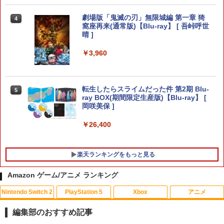
寝たままメガネ メガネ オーバーグラス
【当店独自で＋P10倍★要エントリー】
3
3
劇場版「鬼滅の刃」無限城編 第一章 猗
4
ごろ寝メガネ 眼鏡 怠け者メガネ プリズ
【中古】[PS5] ユニコーンオーバーロー
窩座再来(通常版)【Blu-ray】 [ 吾峠呼世
ム 首 負担 軽減 スマホ 読書 TV が楽しめ
ド(Unicorn Overlord) 通常版 アトラス
晴 ]
る 仰向け プリズム メガネ 反射メガネ ミ
(20240308)
ラー 鏡 便利グッズ 眼鏡をかけたまま 装
￥3,960
着OK ゴロ寝
￥3,080
￥2,980
転生したらスライムだった件 第2期 Blu-
5
DEATH STRANDING 2: ON THE BEAC
4
ray BOX(期間限定生産版)【Blu-ray】 [
H
岡咲美保 ]
Lies of P：コンプリート エディション
4
￥4,889
￥26,400
￥6,782
楽天ランキングをもっと見る
【特典】超新時空ゲイム ネプテューヌ∞
任天堂 【Switch2】スーパーマリオブラ
5
5
PS5版(【早期購入外付特典】【DLC】
ザーズ ワンダー Nintendo Switch 2 Edi
Amazon ゲーム/アニメ ランキング
発売記念グッズ付きスタートダッシュセ
tion ＋ みんなでリンリンパーク [NXS-P
ット)
-AQMXB NSW2 ス-パ-マリオブラザ-ズ
Nintendo Switch 2
PlayStation 5
Xbox
アニメ
ワンダ- ミンナデリンリンパ-ク]
￥7,293
編集部のおすすめ記事
￥7,570