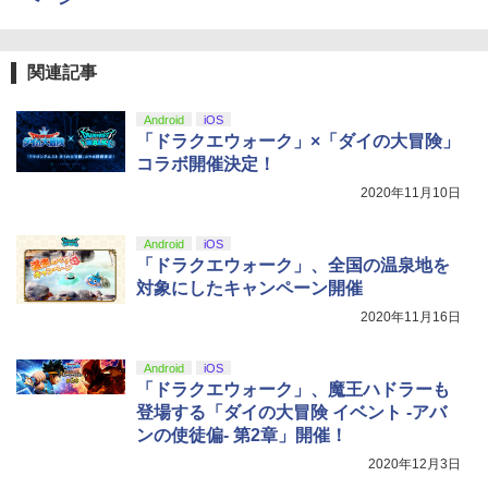
￥2,618
ZCT2J01)
￥9,000
￥10,737
劇場版「鬼滅の刃」無限城編 第一章 猗
4
関連記事
窩座再来 完全生産限定版 [Blu-ray]
【国内正規品】Thrustmaster スラスト
5
マスター TH8S シフター - PC、PS4、P
ニンテンドープリペイド番号 5000円|オ
Android
iOS
5
￥8,698
【純正品】DualSense ワイヤレスコン
S5、PS5 Pro、Xbox One、Xbox Serie
ンラインコード版
5
「ドラクエウォーク」×「ダイの大冒険」
トローラー(CFI-ZCT2J)
s X|S 対応の高精度 H パターン シフター
コラボ開催決定！
￥5,000
￥10,737
￥14,141
2020年11月10日
【Amazon.co.jp限定】劇場版モノノ怪
5
第三章 蛇神 (オリジナル特典:オリジナル
Android
iOS
巾着＋メーカー特典:【坤と離】二振りの
「ドラクエウォーク」、全国の温泉地を
剣、十翼より来たる！スタジオ描き下ろ
対象にしたキャンペーン開催
しイラストボード付) [DVD]
2020年11月16日
￥8,800
Android
iOS
「ドラクエウォーク」、魔王ハドラーも
登場する「ダイの大冒険 イベント -アバ
ンの使徒偏- 第2章」開催！
2020年12月3日