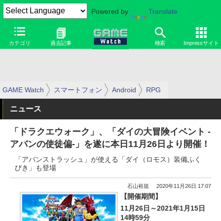
Powered by
Translate
カテゴリ
過去記事
検索
Impressサイト
GAME Watch
スマートフォン
Android
RPG
ニュース
「ドラクエウォーク」、「ダイの大冒険イベント -
アバンの使徒偏-」を遂に本日11月26日より開催！
「アバンストラッシュ」が使える「ダイ（ロモス）装備ふく
びき」も登場
石山裕規
2020年11月26日 17:07
【開催期間】
11月26日～2021年1月15日
14時59分