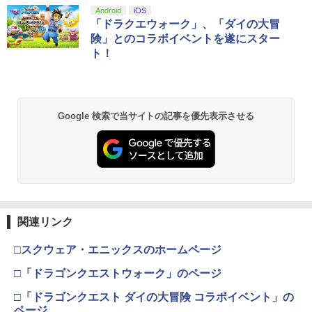
スプラトゥーン レイダース|オンライン
PlayStation 5 デジタル・エディション
【純正品】Xbox ワイヤレス コントロー
【Amazon.co.jp限定】劇場版モノノ怪
Android
iOS
1
1
1
1
コード版
日本語専用 Console Language: Japan
ラー + USB-C® ケーブル
第三章 蛇神 (Amazon.co.jp限定オリジ
「ドラクエウォーク」、「ダイの大冒
ese only (CFI-2200B01)
ナル三方背収納ケース付きコレクション)
険」とのコラボイベントを遂にスター
(オリジナル特典:オリジナル巾着＋メー
￥5,832
￥8,300
ト！
カー特典:【坤と離】二振りの剣、十翼よ
￥55,000
り来たる！スタジオ描き下ろしイラスト
ボード付) [Blu-ray]
【純正品】Xbox ワイヤレス コントロー
2
￥10,780
スプラトゥーン レイダース -Switch2
Beast of Reincarnation -PS5 【特典】
ラー (ロボット ホワイト)
2
2
Google 検索で当サイトの記事を優先表示させる
プロダクトコード 封入
￥6,449
￥7,681
￥7,286
劇場版「鬼滅の刃」無限城編 第一章 猗
2
窩座再来 通常版 [Blu-ray]
【純正品】Xbox ワイヤレス コントロー
3
￥3,982
ラー (カーボンブラック)
Nintendo Switch 2(日本語・国内専用)
【純正品】ディスクドライブ(CFI-ZDD1
3
3
J) PlayStation 5
関連リンク
￥8,020
￥55,871
￥11,849
□スクウェア・エニックスのホームページ
劇場版「鬼滅の刃」無限城編 第一章 猗
3
窩座再来 通常版 [DVD]
□「ドラゴンクエストウォーク」のページ
【純正品】Xbox 充電式バッテリー + US
4
B-C ケーブル
￥3,523
□「ドラゴンクエスト ダイの大冒険 コラボイベント」の
【純正品】DualSense ワイヤレスコン
ニンテンドープリペイド番号 9000円|オ
4
4
トローラー ミッドナイト ブラック(CFI-
ページ
ンラインコード版