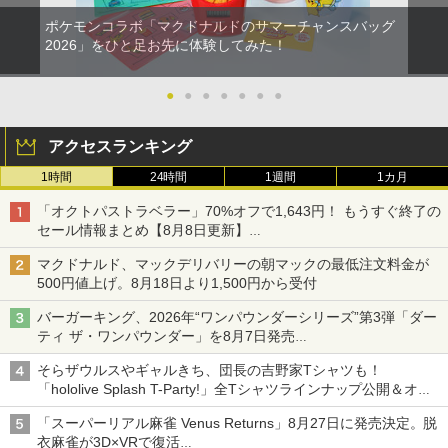
ポケモンコラボ「マクドナルドのサマーチャンスバッグ
2026」をひと足お先に体験してみた！
●
●
●
●
●
●
●
アクセスランキング
1時間
24時間
1週間
1カ月
「オクトパストラベラー」70%オフで1,643円！ もうすぐ終了の
セール情報まとめ【8月8日更新】
ニンテンドーeショップでは「大神 絶景版」が67%オフで990円
マクドナルド、マックデリバリーの朝マックの最低注文料金が
500円値上げ。8月18日より1,500円から受付
バーガーキング、2026年“ワンパウンダーシリーズ”第3弾「ダー
ティ ザ・ワンパウンダー」を8月7日発売
「特製ガーリックマヨソース」を使用した超大型チーズバーガー
そらザウルスやギャルきち、団長の吉野家Tシャツも！
「hololive Splash T-Party!」全Tシャツラインナップ公開＆オン
ライン販売開始
「スーパーリアル麻雀 Venus Returns」8月27日に発売決定。脱
衣麻雀が3D×VRで復活