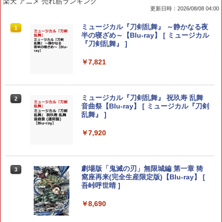
楽天 アニメ 売れ筋ランキング
更新日時：2026/08/08 04:00
Switch2 保護フィルム スイッチ2 保護フ
PRO FREAK V2 Cheeky (通常版) モデ
ミュージカル『刀剣乱舞』 ～静かなる夜
1
1
1
ィルム switch2 フィルム Switch2 ガラ
ル プロフリーク PS5 PS4 NS proチーキ
半の寝ざめ～【Blu-ray】 [ ミュージカル
スフィルム スイッチ2 フィルム ガイド
ー 凹型 FPS 無段階高さ調節 profreek バ
『刀剣乱舞』 ]
貼り付け キット カバー Switch 2 本体
ージョン2 PS4 PS5 nintendo switch プ
アクセサリー Nintendo Switch2 ケース
ロコン対応【定形外郵便のみ送料無料】
￥7,821
可 透明 ブルーライト カット 99％ FIRM
Playstation 5特許取得済み日本製しまリ
E
ス堂
￥1,000
￥1,999
ミュージカル『刀剣乱舞』 祝玖寿 乱舞
2
音曲祭【Blu-ray】 [ ミュージカル『刀剣
乱舞』 ]
【お買い物マラソン期間限定♪最大30％O
＼20%OFF★在庫処分／【最新型】PS5
￥7,920
2
2
FF】【tomtoc公式店】 Switch 2対応 ハ
収納ケース 専用カバー PS5リモートプレ
ードケース FancyCase-G05 Nintendo
ーヤー SONY PlayStation Portal コント
2025年 スイッチ2モデル用 スリムケース
ローラー用 ガラスフィルム付き 強化ガ
持ち運び キャリングケース 耐衝撃 薄型
ラス 保護ケース ハードケース 収納バッ
劇場版「鬼滅の刃」無限城編 第一章 猗
3
ハードポーチ ゲームカード12枚収納 ア
グ 軽量 手提げかばん 液晶保護高透過率
窩座再来(完全生産限定版)【Blu-ray】 [
クセサリーポーチ
キズ 飛散防止
吾峠呼世晴 ]
￥2,653
￥2,380
￥8,690