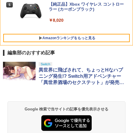
ay】
【純正品】Xbox ワイヤレス コントロー
ニンテンドープリペイド番号 5000円|オ
5
5
【純正品】DualSense ワイヤレスコン
ラー (カーボンブラック)
【中古】ドラゴンクエストVII Reimagin
ンラインコード版
5
￥5,930
5
トローラー(CFI-ZCT2J)
ed -Switch
￥3,003
Switch2 保護フィルム スイッチ2 保護フ
￥8,020
5
￥5,000
ィルム switch2 フィルム Switch2 ガラ
￥10,737
￥6,059
スフィルム スイッチ2 フィルム ガイド
貼り付け キット カバー Switch 2 本体
Amazonランキングをもっと見る
アクセサリー Nintendo Switch2 ケース
可 透明 ブルーライト カット 99％ FIRM
E
編集部のおすすめ記事
￥1,000
【Amazon.co.jp限定】劇場版モノノ怪
Switch
1
第三章 蛇神 (Amazon.co.jp限定オリジ
異世界に飛ばされて、ちょっとHなハプ
ナル三方背収納ケース付きコレクション)
ニング発生!? Switch用アドベンチャー
(オリジナル特典:オリジナル巾着＋メー
「異世界酒場のセクステット」が発売決
カー特典:【坤と離】二振りの剣、十翼よ
定
り来たる！スタジオ描き下ろしイラスト
ボード付) [Blu-ray]
￥10,780
Google 検索で当サイトの記事を優先表示させる
劇場版「鬼滅の刃」無限城編 第一章 猗
2
窩座再来 通常版 [Blu-ray]