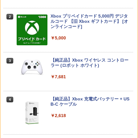
【中古】 レミーのおいしいレストラン
2
￥1,680
[レンタル落ち] [Blu-ray] [ブルーレイ]
JDM：ジャパニーズドリフトマスター
2
【8/05.8/10限定！お買い物マラソン×5の
2
Xbox プリペイドカード 5,000円 デジタ
つく日｜ポイント最大49.5倍】【新品】
￥2,188
2
￥3,388
スプラトゥーン レイダース -Switch2
Beast of Reincarnation -PS5 【特典】
ルコード 【旧 Xbox ギフトカード】 [オ
2
あつまれ どうぶつの森 Nintendo Switc
2
プロダクトコード 封入
ンラインコード]
h 2 Edition/Switch2【日曜日以外即日発
[Switch 2] ぽこ あ ポケモン エキスパン
2
￥6,455
送】※レターパック全国送料無料
ションパス（ダウンロード版）※3,200
ポイントまでご利用可
￥7,286
￥5,000
￥6,156
【中古】ファインディング ニモ＋ファイ
3
￥4,400
ンディング ドリー（2枚セット）ブルー
スーパーボンバーマン コレクション PS5
3
レイディスク〔レンタル落ち〕 レンタル
版
落ち 中古 Blu-ray ブルーレイ
【純正品】Xbox ワイヤレス コントロー
3
Nintendo Switch 2(日本語・国内専用)
【純正品】ディスクドライブ(CFI-ZDD1
3
ラー (ロボット ホワイト)
3
Switch2 カービィのエアライダー BEE-P
￥4,656
3
J) PlayStation 5
￥2,429
-AAABA
【中古】 C55D K Apple Lightning USB
3
￥55,603
3 カメラアダプタ
￥7,681
￥11,849
￥6,680
￥4,600
【特典】METAL GEAR SOLID : MASTE
4
【中古】 モンスターズ インク,モンスタ
R COLLECTION Vol.2 PS5版(【早期購
4
ーズ ユニバーシティ (2巻セット) [レン
入封入特典】DLCチラシ)
【純正品】Xbox 充電式バッテリー + US
4
タル落ち] [Blu-ray] [ブルーレイ]
【純正品】DualSense ワイヤレスコン
B-C ケーブル
ニンテンドープリペイド番号 9000円|オ
4
4
トローラー ミッドナイト ブラック(CFI-
【特典】ファイナルファンタジー レゾナ
ンラインコード版
￥5,742
4
ZCT2J01)
ンス Switch2版(【初回封入特典】魔導
【中古】MOTHER3
￥2,572
￥2,618
4
船＆かけだし騎士の応援パック・かけだ
￥9,000
し騎士のスタートダッシュパック)
￥10,737
￥5,076
【新品】【PS5HD】PS5用無線コントロ
5
￥6,910
The Quest of Wonders Parade【Blu-r
ーラー ブラック[在庫品]
5