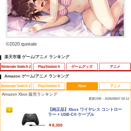
©2020 qureate
楽天市場 ゲーム/アニメ ランキング
Nintendo Switch 2
PlayStation 5
ゲームグッズ
アニメ
Amazon ゲーム/アニメ ランキング
Nintendo Switch 2
PlayStation 5
Xbox
アニメ
【8/05.8/10限定！お買い物マラソン×5の
鬼エイム 橙鬼 ハイグレードモデル FPS
送料無料【BRICK game テトリス
【中古】 バグズ・ライフ [レンタル落ち]
1
1
1
1
Amazon Xbox 販売ランキング
つく日｜ポイント最大49.5倍】【新品】
エイム向上 リング シリコン製 国産 ステ
ビッグ ゲーム機】ゲームウォッチ ゲ
[Blu-ray] [ブルーレイ]
更新日時：2026/08/07 00:12
あつまれ どうぶつの森 Nintendo Switc
ィック スポンジ PS5 PS4 SWITCH コン
ーム レトロゲーム 景品 粗品 携
h 2 Edition/Switch2【日曜日以外即日発
トローラー 硬さ3種類 計6個入り
帯 暇つぶし 液晶 高齢者 単純 簡
￥1,080
スプラトゥーン レイダース|オンライン
PlayStation 5 デジタル・エディション
【純正品】Xbox ワイヤレス コントロー
送】※レターパック全国送料無料
単 シンプル 単3電池 ミニゲーム
1
1
1
コード版
日本語専用 Console Language: Japan
ラー + USB-C® ケーブル
大きい GAME ポータブル ボケ防
￥2,280
ese only (CFI-2200B01)
止 携帯ゲーム レトロゲーム ブロッ
￥6,156
クくずし
￥5,832
￥8,300
￥55,000