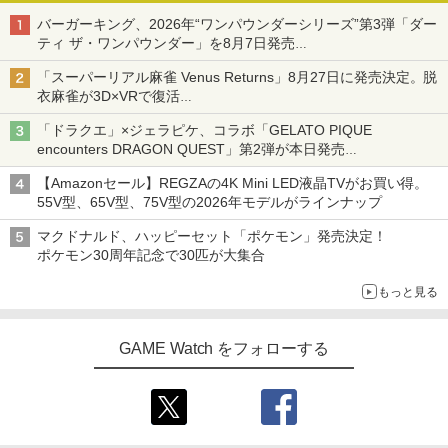
バーガーキング、2026年“ワンパウンダーシリーズ”第3弾「ダー
ティ ザ・ワンパウンダー」を8月7日発売
「特製ガーリックマヨソース」を使用した超大型チーズバーガー
「スーパーリアル麻雀 Venus Returns」8月27日に発売決定。脱
衣麻雀が3D×VRで復活
発売から2週間は20%オフになるセールが実施
「ドラクエ」×ジェラピケ、コラボ「GELATO PIQUE
encounters DRAGON QUEST」第2弾が本日発売
アイスカップに入ったスライムやわたぼう、ベビーサタンなどが
【Amazonセール】REGZAの4K Mini LED液晶TVがお買い得。
オリジナルアートで登場
55V型、65V型、75V型の2026年モデルがラインナップ
マクドナルド、ハッピーセット「ポケモン」発売決定！
ポケモン30周年記念で30匹が大集合
もっと見る
GAME Watch をフォローする