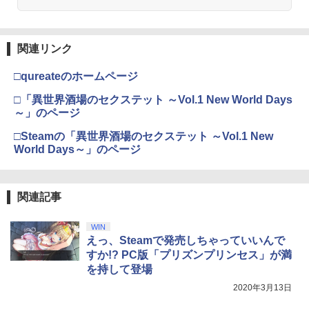
￥3,964
関連リンク
□qureateのホームページ
劇場版「鬼滅の刃」無限城編 第一章 猗
3
窩座再来 通常版 [DVD]
□「異世界酒場のセクステット ～Vol.1 New World Days
～」のページ
￥3,523
□Steamの「異世界酒場のセクステット ～Vol.1 New
World Days～」のページ
劇場版「鬼滅の刃」無限城編 第一章 猗
4
窩座再来 完全生産限定版 [Blu-ray]
関連記事
￥8,698
WIN
えっ、Steamで発売しちゃっていいんで
すか!? PC版「プリズンプリンセス」が満
を持して登場
【Amazon.co.jp限定】劇場版モノノ怪
5
2020年3月13日
第三章 蛇神 (オリジナル特典:オリジナル
巾着＋メーカー特典:【坤と離】二振りの