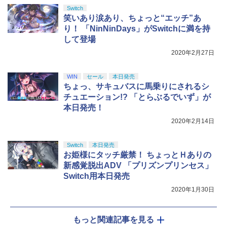
剣、十翼より来たる！スタジオ描き下ろ
Switch
しイラストボード付) [Blu-ray]
笑いあり涙あり、ちょっと“エッチ”あ
り！ 「NinNinDays」がSwitchに満を持
￥9,900
して登場
2020年2月27日
WIN
セール
本日発売
ちょっ、サキュバスに馬乗りにされるシ
チュエーション!? 「とらぶるでいず」が
本日発売！
2020年2月14日
Switch
本日発売
お姫様にタッチ厳禁！ ちょっとＨありの
新感覚脱出ADV 「プリズンプリンセス」
Switch用本日発売
2020年1月30日
もっと関連記事を見る